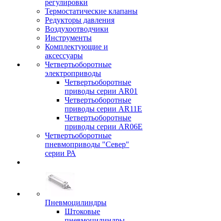
регулировки
Термостатические клапаны
Редукторы давления
Воздухоотводчики
Инструменты
Комплектующие и
аксессуары
Четвертьоборотные
электроприводы
Четвертьоборотные
приводы серии AR01
Четвертьоборотные
приводы серии AR11E
Четвертьоборотные
приводы серии AR06E
Четвертьоборотные
пневмоприводы "Север"
серии РА
Пневмоцилиндры
Штоковые
пневмоцилиндры