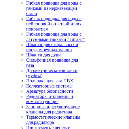
Гибкая подводка для воды с
гайками из нержавеющей
стали
Гибкая подводка для воды с
нейлоновой оплеткой и пвх
покрытием
Гибкая подводка для воды с
латунными гайками "Гигант"
Шланги для стиральных и
посудомоечных машин
Шланги для душа
Сильфонная подводка для
газа
Диэлектрические вставки
(муфты)
Подводка для газа ПВХ
Коллекторные системы
Арматура безопасности
Радиаторы отопления и
комплектующие
Запорные и регулирующие
клапаны для радиатора
Термостатические клапаны
для радиатора
Инструмент, крепёж и