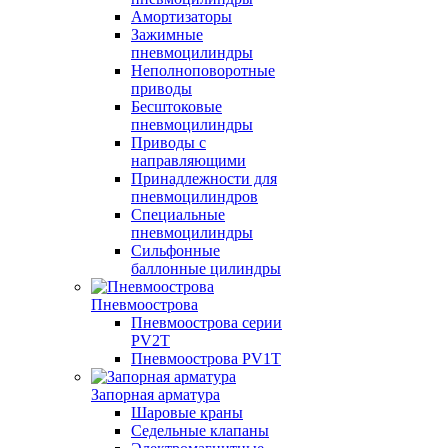
Амортизаторы
Зажимные
пневмоцилиндры
Неполноповоротные
приводы
Бесштоковые
пневмоцилиндры
Приводы с
направляющими
Принадлежности для
пневмоцилиндров
Специальные
пневмоцилиндры
Сильфонные
баллонные цилиндры
Пневмоострова
Пневмоострова серии
PV2T
Пневмоострова PV1T
Запорная арматура
Шаровые краны
Седельные клапаны