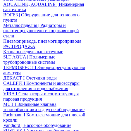
AQUALINK, AQUALINE | Инженерная
сантехника
ВОГЕЗ | Оборудование для теплового
пункта
МеталлоИзделия | Радиаторы и
полотенцесушители из нержавеющей
стали
Пневмопривода, пневмогидропривода
РАСПРОДАЖА
Клапаны седельные отсечные
SLT AQUA | Полимерные
трубопроводные системы
ТЕРМОБРЕСТ І Запорно-регулирующая
арматура
ДЕКАСТ І Счетчики воды
CALEFFI І Компоненты и аксессуары
для отопления и водоснабжения
VIRA І Сепараторы и сопутствующая
паровая продукция
MUT І Зональные клапана,
теплообменники и другое оборудование
Fachmann І Комплектующие для плоской
кровли
Vandjord | Насосное оборудование
FUSITEK | Арматура трубопроводная