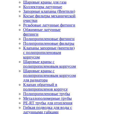
Шаровые краны для газа
Коллекторы латунные
Запорные клапаны (Вентили)
Косые фильтры механической
очистки
Резьбовые латунные фитинги
Обжимные латунные
фитинги
Полипропиленовые фитинги
Полипропиленовые фильтры
Клапаны запорные (вентили)
с полипропиленовым
корпусом
Шаровые краны с
полипропиленовым корпусом
Шаровые краны с
полипропиленовым корпусом
для радиатора
Клапан обратный в
полипропиленов корпусе
Полипропиленовые трубы
Металлополимерные трубы
PE-RT трубы для отопления
Гибкая подводка для воды с
латунными гайками