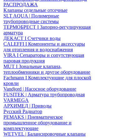
РАСПРОДАЖА
Клапаны седельные отсечные
SLT AQUA | Полимерные
трубопроводные системы
ТЕРМОБРЕСТ І Запорно-регулирующая
арматура
ДЕКАСТ І Счетчики воды
CALEFFI І Компоненты и аксессуары
для отопления и водоснабжения
VIRA І Сепараторы и сопутствующая
паровая продукция
MUT І Зональные клапана,
теплообменники и другое оборудование
Fachmann І Комплектующие для плоской
кровли
Vandjord | Насосное оборудование
FUSITEK | Арматура трубопроводная
VARMEGA
АРХИМЕД | Приводы
Русский Радиатор
PEMAKS | Пневматическое
промышленное оборудование и
комплектующие
WETVEL | Балансировочные клапаны