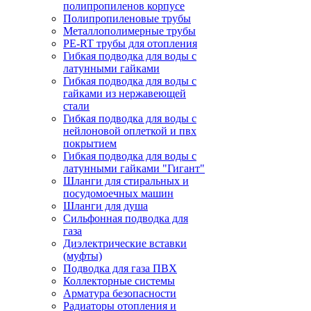
полипропиленов корпусе
Полипропиленовые трубы
Металлополимерные трубы
PE-RT трубы для отопления
Гибкая подводка для воды с
латунными гайками
Гибкая подводка для воды с
гайками из нержавеющей
стали
Гибкая подводка для воды с
нейлоновой оплеткой и пвх
покрытием
Гибкая подводка для воды с
латунными гайками "Гигант"
Шланги для стиральных и
посудомоечных машин
Шланги для душа
Сильфонная подводка для
газа
Диэлектрические вставки
(муфты)
Подводка для газа ПВХ
Коллекторные системы
Арматура безопасности
Радиаторы отопления и