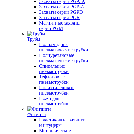
Захваты серии PGA-A
Захваты серии PGP-A
Захваты серии PGPD
Захваты серии PGR
Магнитные захваты
серии PGM
Трубы
Полиамидные
пневматические трубки
Полиуретановые
пневматические трубки
Спиральные
пневмотрубки
Тефлоновые
пневмотрубки
Полиэтиленовые
пневмотрубки
Ножи для
пневмотрубок
Фитинги
Пластиковые фитинги
и штуцеры
Металлические