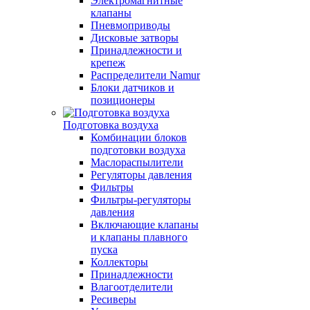
Электромагнитные
клапаны
Пневмоприводы
Дисковые затворы
Принадлежности и
крепеж
Распределители Namur
Блоки датчиков и
позиционеры
Подготовка воздуха
Комбинации блоков
подготовки воздуха
Маслораспылители
Регуляторы давления
Фильтры
Фильтры-регуляторы
давления
Включающие клапаны
и клапаны плавного
пуска
Коллекторы
Принадлежности
Влагоотделители
Ресиверы