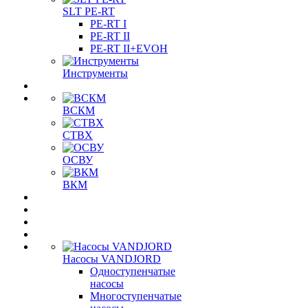
SLT PE-RT
PE-RT I
PE-RT II
PE-RT II+EVOH
Инструменты
ВСКМ
СТВХ
ОСВУ
ВКМ
Насосы VANDJORD
Одноступенчатые
насосы
Многоступенчатые