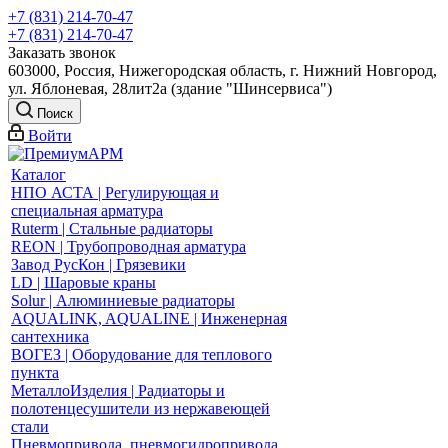
+7 (831) 214-70-47
+7 (831) 214-70-47
Заказать звонок
603000, Россия, Нижегородская область, г. Нижний Новгород,
ул. Яблоневая, 28лит2а (здание "Шинсервиса")
Поиск
Войти
Каталог
НПО АСТА | Регулирующая и
специальная арматура
Ruterm | Стальные радиаторы
REON | Трубопроводная арматура
Завод РусКон | Грязевики
LD | Шаровые краны
Solur | Алюминиевые радиаторы
AQUALINK, AQUALINE | Инженерная
сантехника
ВОГЕЗ | Оборудование для теплового
пункта
МеталлоИзделия | Радиаторы и
полотенцесушители из нержавеющей
стали
Пневмопривода, пневмогидропривода