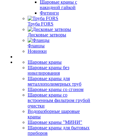
Шаровые краны с
накидной гайкой
Фитинги
Труба FORS
Дисковые затворы
Фланцы
Новинки
Шаровые краны
Шаровые краны без
никелирования
Шаровые краны для
металлополимерных труб
Шаровые краны со сгоном
Шаровые краны со
встроенным фильтром грубой
очистки
Водоразборные шаровые
краны
Шаровые краны "МИНИ"
Шаровые краны для бытовых
приборов