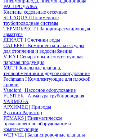
Пневмопривода, пневмогидропривода
РАСПРОДАЖА
Клапаны седельные отсечные
SLT AQUA | Полимерные
трубопроводные системы
ТЕРМОБРЕСТ І Запорно-регулирующая
арматура
ДЕКАСТ І Счетчики воды
CALEFFI І Компоненты и аксессуары
для отопления и водоснабжения
VIRA І Сепараторы и сопутствующая
паровая продукция
MUT І Зональные клапана,
теплообменники и другое оборудование
Fachmann І Комплектующие для плоской
кровли
Vandjord | Насосное оборудование
FUSITEK | Арматура трубопроводная
VARMEGA
АРХИМЕД | Приводы
Русский Радиатор
PEMAKS | Пневматическое
промышленное оборудование и
комплектующие
WETVEL | Балансировочные клапаны