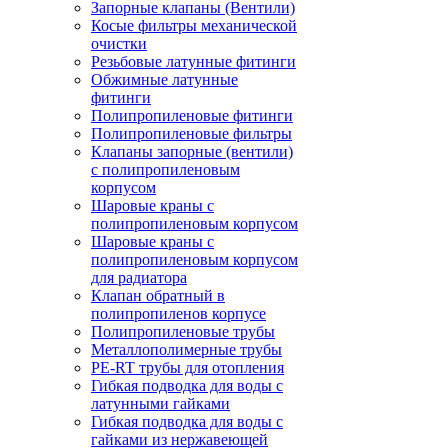
Запорные клапаны (Вентили)
Косые фильтры механической
очистки
Резьбовые латунные фитинги
Обжимные латунные
фитинги
Полипропиленовые фитинги
Полипропиленовые фильтры
Клапаны запорные (вентили)
с полипропиленовым
корпусом
Шаровые краны с
полипропиленовым корпусом
Шаровые краны с
полипропиленовым корпусом
для радиатора
Клапан обратный в
полипропиленов корпусе
Полипропиленовые трубы
Металлополимерные трубы
PE-RT трубы для отопления
Гибкая подводка для воды с
латунными гайками
Гибкая подводка для воды с
гайками из нержавеющей