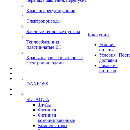
перепада давления, перепуска
Клапаны регулирующие
Электроприводы
Блочные тепловые пункты
Как купить
Теплообменники
Условия
пластинчатые ВТ
оплаты
Условия
Пост
Краны шаровые и затворы с
доставки
электроприводами
Гарантия
на товар
DANFOSS
SLT AQUA
Трубы
Фитинги
Фитинги
комбинированные
Компенсаторы