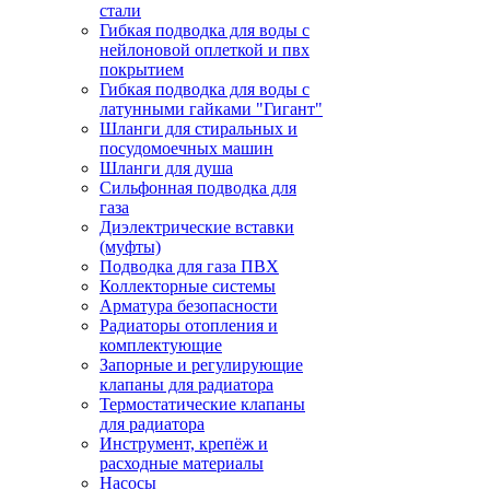
стали
Гибкая подводка для воды с
нейлоновой оплеткой и пвх
покрытием
Гибкая подводка для воды с
латунными гайками "Гигант"
Шланги для стиральных и
посудомоечных машин
Шланги для душа
Сильфонная подводка для
газа
Диэлектрические вставки
(муфты)
Подводка для газа ПВХ
Коллекторные системы
Арматура безопасности
Радиаторы отопления и
комплектующие
Запорные и регулирующие
клапаны для радиатора
Термостатические клапаны
для радиатора
Инструмент, крепёж и
расходные материалы
Насосы