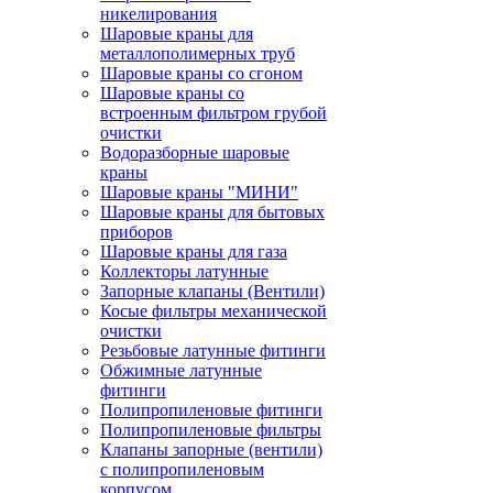
никелирования
Шаровые краны для
металлополимерных труб
Шаровые краны со сгоном
Шаровые краны со
встроенным фильтром грубой
очистки
Водоразборные шаровые
краны
Шаровые краны "МИНИ"
Шаровые краны для бытовых
приборов
Шаровые краны для газа
Коллекторы латунные
Запорные клапаны (Вентили)
Косые фильтры механической
очистки
Резьбовые латунные фитинги
Обжимные латунные
фитинги
Полипропиленовые фитинги
Полипропиленовые фильтры
Клапаны запорные (вентили)
с полипропиленовым
корпусом