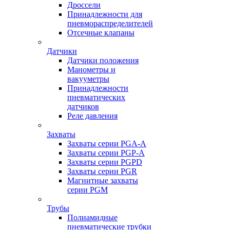
Дроссели
Принадлежности для
пневмораспределителей
Отсечные клапаны
Датчики
Датчики положения
Манометры и
вакууметры
Принадлежности
пневматических
датчиков
Реле давления
Захваты
Захваты серии PGA-A
Захваты серии PGP-A
Захваты серии PGPD
Захваты серии PGR
Магнитные захваты
серии PGM
Трубы
Полиамидные
пневматические трубки