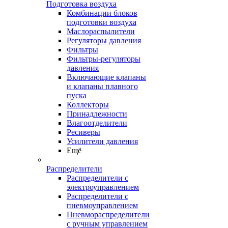
Подготовка воздуха
Комбинации блоков
подготовки воздуха
Маслораспылители
Регуляторы давления
Фильтры
Фильтры-регуляторы
давления
Включающие клапаны
и клапаны плавного
пуска
Коллекторы
Принадлежности
Влагоотделители
Ресиверы
Усилители давления
Ещё
Распределители
Распределители с
электроуправлением
Распределители с
пневмоуправлением
Пневмораспределители
с ручным управлением