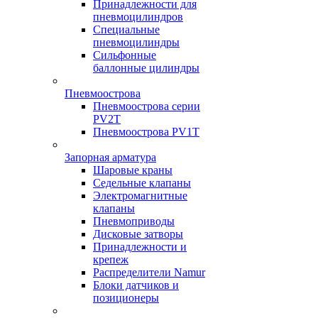
Принадлежности для
пневмоцилиндров
Специальные
пневмоцилиндры
Сильфонные
баллонные цилиндры
Пневмоострова
Пневмоострова серии
PV2T
Пневмоострова PV1T
Запорная арматура
Шаровые краны
Седельные клапаны
Электромагнитные
клапаны
Пневмоприводы
Дисковые затворы
Принадлежности и
крепеж
Распределители Namur
Блоки датчиков и
позиционеры