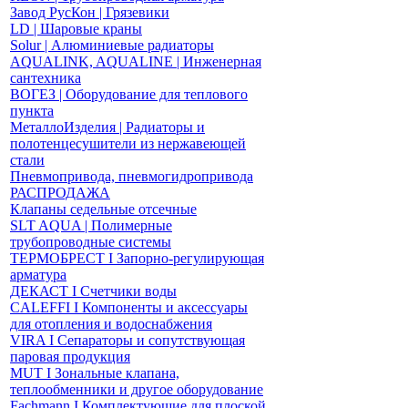
Завод РусКон | Грязевики
LD | Шаровые краны
Solur | Алюминиевые радиаторы
AQUALINK, AQUALINE | Инженерная
сантехника
ВОГЕЗ | Оборудование для теплового
пункта
МеталлоИзделия | Радиаторы и
полотенцесушители из нержавеющей
стали
Пневмопривода, пневмогидропривода
РАСПРОДАЖА
Клапаны седельные отсечные
SLT AQUA | Полимерные
трубопроводные системы
ТЕРМОБРЕСТ І Запорно-регулирующая
арматура
ДЕКАСТ І Счетчики воды
CALEFFI І Компоненты и аксессуары
для отопления и водоснабжения
VIRA І Сепараторы и сопутствующая
паровая продукция
MUT І Зональные клапана,
теплообменники и другое оборудование
Fachmann І Комплектующие для плоской