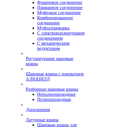
Фланцевое соединение
Приварное соединение
Муфтовое соединение
Комбинированное
соединение
Муфта/приварка
С электроизолирующим
соединением
С механическим
редуктором
Регулирующие шаровые
краны
Шаровые краны с покрытием
АЛЮЦИЛД
Разборные шаровые краны
Неполнопроходные
Полнопроходные
Дополнения
Латунные краны
Шаровые краны для