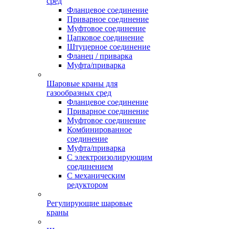
сред
Фланцевое соединение
Приварное соединение
Муфтовое соединение
Цапковое соединение
Штуцерное соединение
Фланец / приварка
Муфта/приварка
Шаровые краны для
газообразных сред
Фланцевое соединение
Приварное соединение
Муфтовое соединение
Комбинированное
соединение
Муфта/приварка
С электроизолирующим
соединением
С механическим
редуктором
Регулирующие шаровые
краны