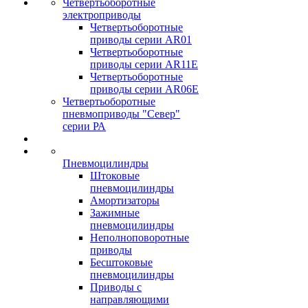
Четвертьоборотные
электроприводы
Четвертьоборотные
приводы серии AR01
Четвертьоборотные
приводы серии AR11E
Четвертьоборотные
приводы серии AR06E
Четвертьоборотные
пневмоприводы "Север"
серии РА
Пневмоцилиндры
Штоковые
пневмоцилиндры
Амортизаторы
Зажимные
пневмоцилиндры
Неполноповоротные
приводы
Бесштоковые
пневмоцилиндры
Приводы с
направляющими