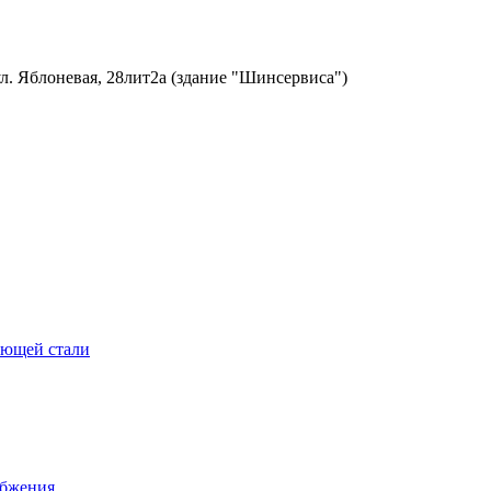
ул. Яблоневая, 28лит2а (здание "Шинсервиса")
еющей стали
абжения