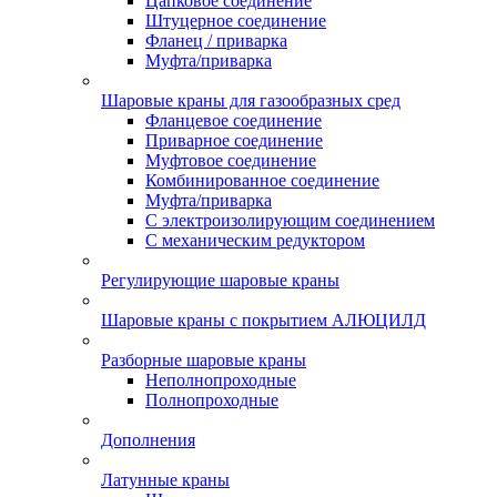
Цапковое соединение
Штуцерное соединение
Фланец / приварка
Муфта/приварка
Шаровые краны для газообразных сред
Фланцевое соединение
Приварное соединение
Муфтовое соединение
Комбинированное соединение
Муфта/приварка
С электроизолирующим соединением
С механическим редуктором
Регулирующие шаровые краны
Шаровые краны с покрытием АЛЮЦИЛД
Разборные шаровые краны
Неполнопроходные
Полнопроходные
Дополнения
Латунные краны