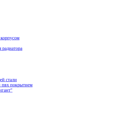
 корпусом
 радиатора
ей стали
и пвх покрытием
игант"