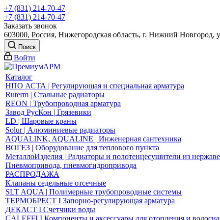
+7 (831) 214-70-47
+7 (831) 214-70-47
Заказать звонок
603000, Россия, Нижегородская область, г. Нижний Новгород, 
Поиск
Войти
Каталог
НПО АСТА | Регулирующая и специальная арматура
Ruterm | Стальные радиаторы
REON | Трубопроводная арматура
Завод РусКон | Грязевики
LD | Шаровые краны
Solur | Алюминиевые радиаторы
AQUALINK, AQUALINE | Инженерная сантехника
ВОГЕЗ | Оборудование для теплового пункта
МеталлоИзделия | Радиаторы и полотенцесушители из нержав
Пневмопривода, пневмогидропривода
РАСПРОДАЖА
Клапаны седельные отсечные
SLT AQUA | Полимерные трубопроводные системы
ТЕРМОБРЕСТ І Запорно-регулирующая арматура
ДЕКАСТ І Счетчики воды
CALEFFI І Компоненты и аксессуары для отопления и водосн