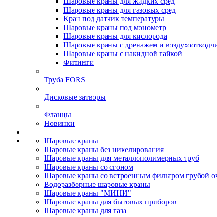
Шаровые краны для жидких сред
Шаровые краны для газовых сред
Кран под датчик температуры
Шаровые краны под монометр
Шаровые краны для кислорода
Шаровые краны с дренажем и воздухоотводч
Шаровые краны с накидной гайкой
Фитинги
Труба FORS
Дисковые затворы
Фланцы
Новинки
Шаровые краны
Шаровые краны без никелирования
Шаровые краны для металлополимерных труб
Шаровые краны со сгоном
Шаровые краны со встроенным фильтром грубой о
Водоразборные шаровые краны
Шаровые краны "МИНИ"
Шаровые краны для бытовых приборов
Шаровые краны для газа