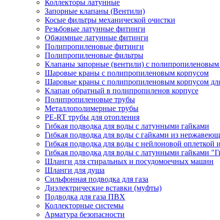
Коллекторы латунные
Запорные клапаны (Вентили)
Косые фильтры механической очистки
Резьбовые латунные фитинги
Обжимные латунные фитинги
Полипропиленовые фитинги
Полипропиленовые фильтры
Клапаны запорные (вентили) с полипропиленовым
Шаровые краны с полипропиленовым корпусом
Шаровые краны с полипропиленовым корпусом для
Клапан обратный в полипропиленов корпусе
Полипропиленовые трубы
Металлополимерные трубы
PE-RT трубы для отопления
Гибкая подводка для воды с латунными гайками
Гибкая подводка для воды с гайками из нержавеющ
Гибкая подводка для воды с нейлоновой оплеткой 
Гибкая подводка для воды с латунными гайками "Г
Шланги для стиральных и посудомоечных машин
Шланги для душа
Сильфонная подводка для газа
Диэлектрические вставки (муфты)
Подводка для газа ПВХ
Коллекторные системы
Арматура безопасности