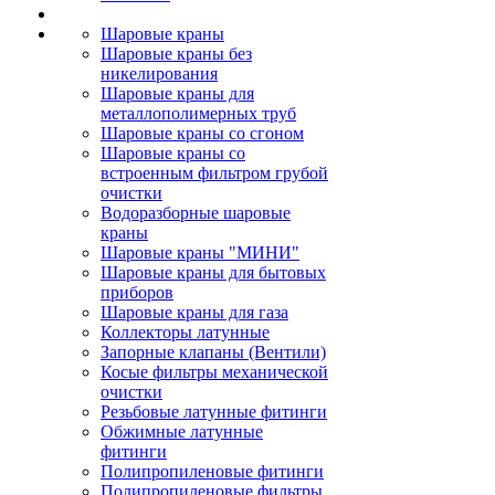
Шаровые краны
Шаровые краны без
никелирования
Шаровые краны для
металлополимерных труб
Шаровые краны со сгоном
Шаровые краны со
встроенным фильтром грубой
очистки
Водоразборные шаровые
краны
Шаровые краны "МИНИ"
Шаровые краны для бытовых
приборов
Шаровые краны для газа
Коллекторы латунные
Запорные клапаны (Вентили)
Косые фильтры механической
очистки
Резьбовые латунные фитинги
Обжимные латунные
фитинги
Полипропиленовые фитинги
Полипропиленовые фильтры