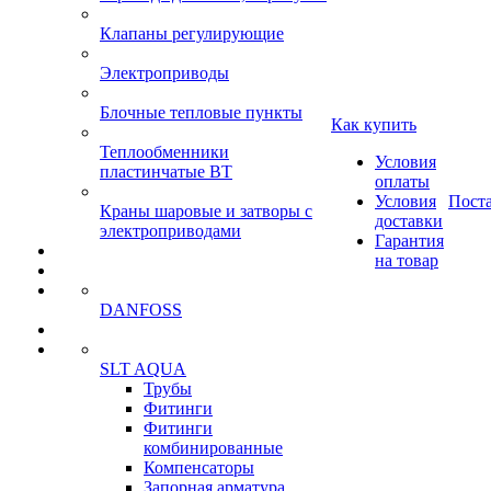
Клапаны регулирующие
Электроприводы
Блочные тепловые пункты
Как купить
Теплообменники
Условия
пластинчатые ВТ
оплаты
Условия
Пост
Краны шаровые и затворы с
доставки
электроприводами
Гарантия
на товар
DANFOSS
SLT AQUA
Трубы
Фитинги
Фитинги
комбинированные
Компенсаторы
Запорная арматура