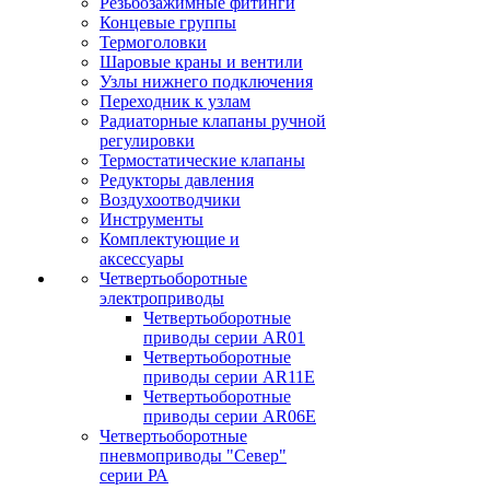
Резьбозажимные фитинги
Концевые группы
Термоголовки
Шаровые краны и вентили
Узлы нижнего подключения
Переходник к узлам
Радиаторные клапаны ручной
регулировки
Термостатические клапаны
Редукторы давления
Воздухоотводчики
Инструменты
Комплектующие и
аксессуары
Четвертьоборотные
электроприводы
Четвертьоборотные
приводы серии AR01
Четвертьоборотные
приводы серии AR11E
Четвертьоборотные
приводы серии AR06E
Четвертьоборотные
пневмоприводы "Север"
серии РА