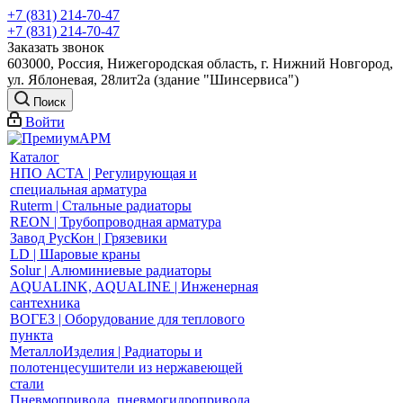
+7 (831) 214-70-47
+7 (831) 214-70-47
Заказать звонок
603000, Россия, Нижегородская область, г. Нижний Новгород,
ул. Яблоневая, 28лит2а (здание "Шинсервиса")
Поиск
Войти
Каталог
НПО АСТА | Регулирующая и
специальная арматура
Ruterm | Стальные радиаторы
REON | Трубопроводная арматура
Завод РусКон | Грязевики
LD | Шаровые краны
Solur | Алюминиевые радиаторы
AQUALINK, AQUALINE | Инженерная
сантехника
ВОГЕЗ | Оборудование для теплового
пункта
МеталлоИзделия | Радиаторы и
полотенцесушители из нержавеющей
стали
Пневмопривода, пневмогидропривода