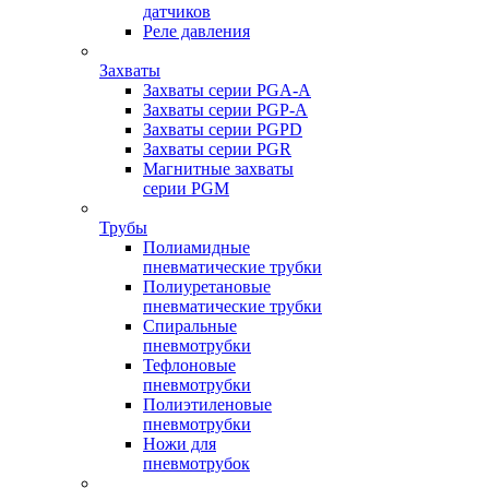
датчиков
Реле давления
Захваты
Захваты серии PGA-A
Захваты серии PGP-A
Захваты серии PGPD
Захваты серии PGR
Магнитные захваты
серии PGM
Трубы
Полиамидные
пневматические трубки
Полиуретановые
пневматические трубки
Спиральные
пневмотрубки
Тефлоновые
пневмотрубки
Полиэтиленовые
пневмотрубки
Ножи для
пневмотрубок