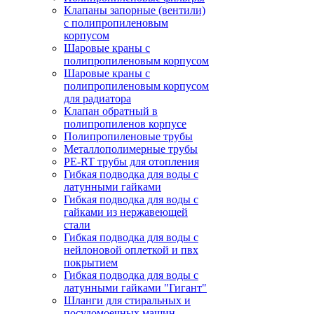
Клапаны запорные (вентили)
с полипропиленовым
корпусом
Шаровые краны с
полипропиленовым корпусом
Шаровые краны с
полипропиленовым корпусом
для радиатора
Клапан обратный в
полипропиленов корпусе
Полипропиленовые трубы
Металлополимерные трубы
PE-RT трубы для отопления
Гибкая подводка для воды с
латунными гайками
Гибкая подводка для воды с
гайками из нержавеющей
стали
Гибкая подводка для воды с
нейлоновой оплеткой и пвх
покрытием
Гибкая подводка для воды с
латунными гайками "Гигант"
Шланги для стиральных и
посудомоечных машин