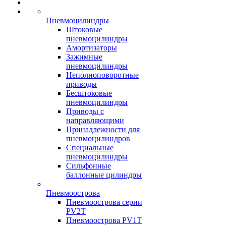
Пневмоцилиндры
Штоковые
пневмоцилиндры
Амортизаторы
Зажимные
пневмоцилиндры
Неполноповоротные
приводы
Бесштоковые
пневмоцилиндры
Приводы с
направляющими
Принадлежности для
пневмоцилиндров
Специальные
пневмоцилиндры
Сильфонные
баллонные цилиндры
Пневмоострова
Пневмоострова серии
PV2T
Пневмоострова PV1T