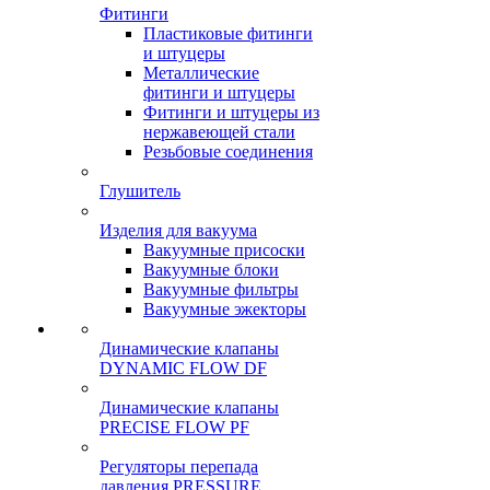
Фитинги
Пластиковые фитинги
и штуцеры
Металлические
фитинги и штуцеры
Фитинги и штуцеры из
нержавеющей стали
Резьбовые соединения
Глушитель
Изделия для вакуума
Вакуумные присоски
Вакуумные блоки
Вакуумные фильтры
Вакуумные эжекторы
Динамические клапаны
DYNAMIC FLOW DF
Динамические клапаны
PRECISE FLOW PF
Регуляторы перепада
давления PRESSURE