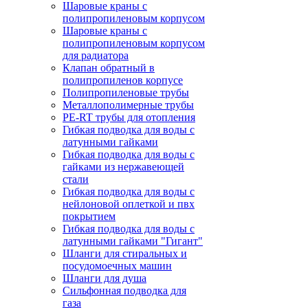
Шаровые краны с
полипропиленовым корпусом
Шаровые краны с
полипропиленовым корпусом
для радиатора
Клапан обратный в
полипропиленов корпусе
Полипропиленовые трубы
Металлополимерные трубы
PE-RT трубы для отопления
Гибкая подводка для воды с
латунными гайками
Гибкая подводка для воды с
гайками из нержавеющей
стали
Гибкая подводка для воды с
нейлоновой оплеткой и пвх
покрытием
Гибкая подводка для воды с
латунными гайками "Гигант"
Шланги для стиральных и
посудомоечных машин
Шланги для душа
Сильфонная подводка для
газа