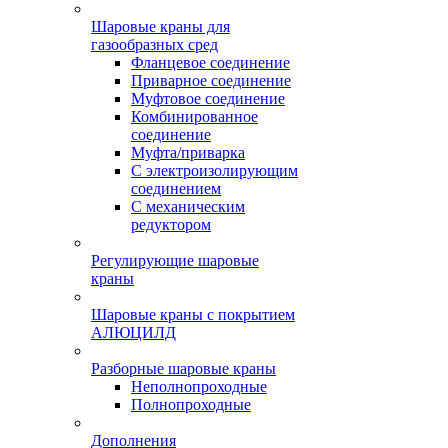
Шаровые краны для
газообразных сред
Фланцевое соединение
Приварное соединение
Муфтовое соединение
Комбинированное
соединение
Муфта/приварка
С электроизолирующим
соединением
С механическим
редуктором
Регулирующие шаровые
краны
Шаровые краны с покрытием
АЛЮЦИЛД
Разборные шаровые краны
Неполнопроходные
Полнопроходные
Дополнения