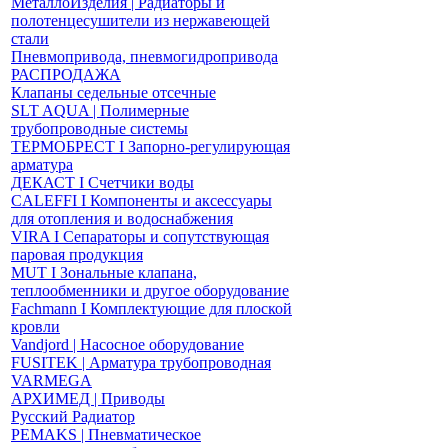
МеталлоИзделия | Радиаторы и
полотенцесушители из нержавеющей
стали
Пневмопривода, пневмогидропривода
РАСПРОДАЖА
Клапаны седельные отсечные
SLT AQUA | Полимерные
трубопроводные системы
ТЕРМОБРЕСТ І Запорно-регулирующая
арматура
ДЕКАСТ І Счетчики воды
CALEFFI І Компоненты и аксессуары
для отопления и водоснабжения
VIRA І Сепараторы и сопутствующая
паровая продукция
MUT І Зональные клапана,
теплообменники и другое оборудование
Fachmann І Комплектующие для плоской
кровли
Vandjord | Насосное оборудование
FUSITEK | Арматура трубопроводная
VARMEGA
АРХИМЕД | Приводы
Русский Радиатор
PEMAKS | Пневматическое