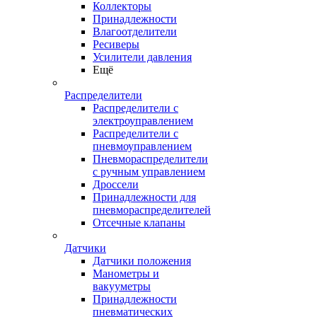
Коллекторы
Принадлежности
Влагоотделители
Ресиверы
Усилители давления
Ещё
Распределители
Распределители с
электроуправлением
Распределители с
пневмоуправлением
Пневмораспределители
с ручным управлением
Дроссели
Принадлежности для
пневмораспределителей
Отсечные клапаны
Датчики
Датчики положения
Манометры и
вакууметры
Принадлежности
пневматических