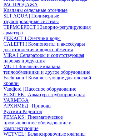
РАСПРОДАЖА
Клапаны седельные отсечные
SLT AQUA | Полимерные
трубопроводные системы
ТЕРМОБРЕСТ І Запорно-регулирующая
арматура
ДЕКАСТ І Счетчики воды
CALEFFI І Компоненты и аксессуары
для отопления и водоснабжения
VIRA І Сепараторы и сопутствующая
паровая продукция
MUT І Зональные клапана,
теплообменники и другое оборудование
Fachmann І Комплектующие для плоской
кровли
Vandjord | Насосное оборудование
FUSITEK | Арматура трубопроводная
VARMEGA
АРХИМЕД | Приводы
Русский Радиатор
PEMAKS | Пневматическое
промышленное оборудование и
комплектующие
WETVEL | Балансировочные клапаны