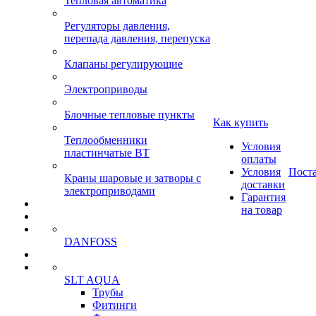
Тепловая автоматика
Регуляторы давления,
перепада давления, перепуска
Клапаны регулирующие
Электроприводы
Блочные тепловые пункты
Как купить
Теплообменники
Условия
пластинчатые ВТ
оплаты
Условия
Пост
Краны шаровые и затворы с
доставки
электроприводами
Гарантия
на товар
DANFOSS
SLT AQUA
Трубы
Фитинги