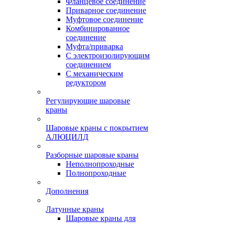
Фланцевое соединение
Приварное соединение
Муфтовое соединение
Комбинированное
соединение
Муфта/приварка
С электроизолирующим
соединением
С механическим
редуктором
Регулирующие шаровые
краны
Шаровые краны с покрытием
АЛЮЦИЛД
Разборные шаровые краны
Неполнопроходные
Полнопроходные
Дополнения
Латунные краны
Шаровые краны для