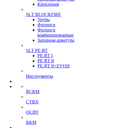
Крепления
SLT BLOCKFIRE
Трубы
Фитинги
Фитинги
комбинированные
Запорная арматура
SLT PE-RT
PE-RT I
PE-RT II
PE-RT II+EVOH
Инструменты
ВСКМ
СТВХ
ОСВУ
ВКМ