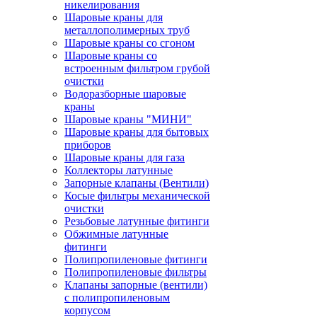
никелирования
Шаровые краны для
металлополимерных труб
Шаровые краны со сгоном
Шаровые краны со
встроенным фильтром грубой
очистки
Водоразборные шаровые
краны
Шаровые краны "МИНИ"
Шаровые краны для бытовых
приборов
Шаровые краны для газа
Коллекторы латунные
Запорные клапаны (Вентили)
Косые фильтры механической
очистки
Резьбовые латунные фитинги
Обжимные латунные
фитинги
Полипропиленовые фитинги
Полипропиленовые фильтры
Клапаны запорные (вентили)
с полипропиленовым
корпусом