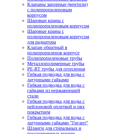
Клапаны запорные (вентили)
с полипропиленовым
корпусом
Шаровые краны с
полипропиленовым корпусом
Шаровые краны с
полипропиленовым корпусом
для радиатора
Клапан обратный в
полипропиленов корпусе
Полипропиленовые трубы
Металлополимерные трубы
PE-RT трубы для отопления
Гибкая подводка для воды с
латунными гайками
Гибкая подводка для воды с
гайками из нержавеющей
стали
Гибкая подводка для воды с
нейлоновой оплеткой и пвх
покрытием
Гибкая подводка для воды с
латунными гайками "Гигант"
Шланги для стиральных и
посудомоечных машин