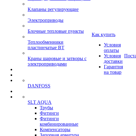
Клапаны регулирующие
Электроприводы
Блочные тепловые пункты
Как купить
Теплообменники
Условия
пластинчатые ВТ
оплаты
Условия
Пост
Краны шаровые и затворы с
доставки
электроприводами
Гарантия
на товар
DANFOSS
SLT AQUA
Трубы
Фитинги
Фитинги
комбинированные
Компенсаторы
Запорная арматура