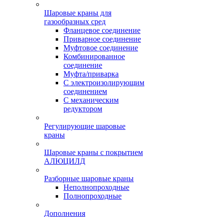
Шаровые краны для
газообразных сред
Фланцевое соединение
Приварное соединение
Муфтовое соединение
Комбинированное
соединение
Муфта/приварка
С электроизолирующим
соединением
С механическим
редуктором
Регулирующие шаровые
краны
Шаровые краны с покрытием
АЛЮЦИЛД
Разборные шаровые краны
Неполнопроходные
Полнопроходные
Дополнения