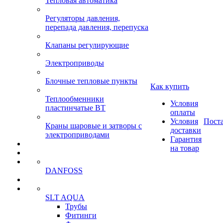
Тепловая автоматика
Регуляторы давления,
перепада давления, перепуска
Клапаны регулирующие
Электроприводы
Блочные тепловые пункты
Как купить
Теплообменники
Условия
пластинчатые ВТ
оплаты
Условия
Пост
Краны шаровые и затворы с
доставки
электроприводами
Гарантия
на товар
DANFOSS
SLT AQUA
Трубы
Фитинги