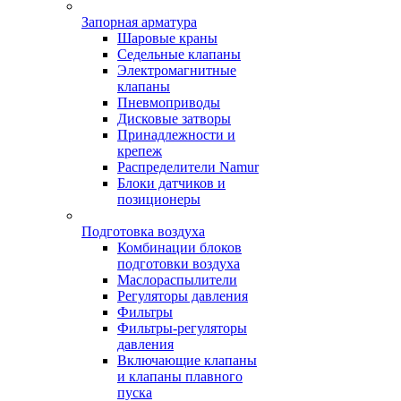
Запорная арматура
Шаровые краны
Седельные клапаны
Электромагнитные
клапаны
Пневмоприводы
Дисковые затворы
Принадлежности и
крепеж
Распределители Namur
Блоки датчиков и
позиционеры
Подготовка воздуха
Комбинации блоков
подготовки воздуха
Маслораспылители
Регуляторы давления
Фильтры
Фильтры-регуляторы
давления
Включающие клапаны
и клапаны плавного
пуска