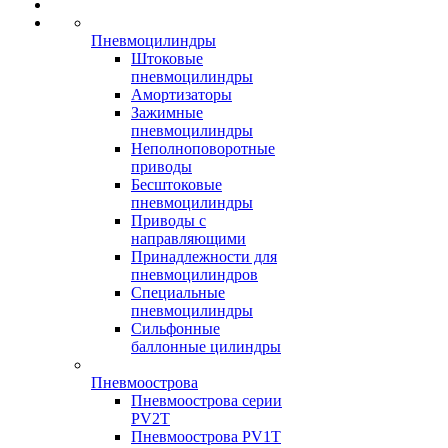
Пневмоцилиндры
Штоковые
пневмоцилиндры
Амортизаторы
Зажимные
пневмоцилиндры
Неполноповоротные
приводы
Бесштоковые
пневмоцилиндры
Приводы с
направляющими
Принадлежности для
пневмоцилиндров
Специальные
пневмоцилиндры
Сильфонные
баллонные цилиндры
Пневмоострова
Пневмоострова серии
PV2T
Пневмоострова PV1T