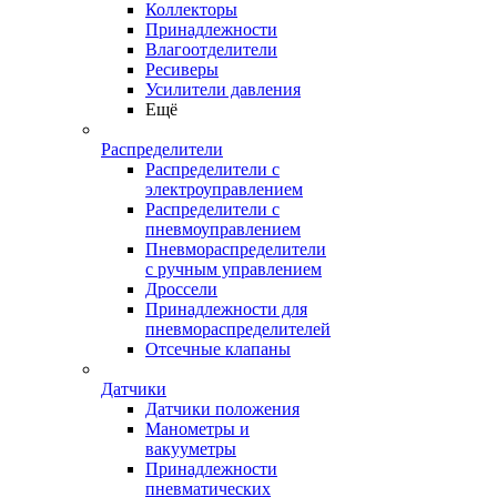
Коллекторы
Принадлежности
Влагоотделители
Ресиверы
Усилители давления
Ещё
Распределители
Распределители с
электроуправлением
Распределители с
пневмоуправлением
Пневмораспределители
с ручным управлением
Дроссели
Принадлежности для
пневмораспределителей
Отсечные клапаны
Датчики
Датчики положения
Манометры и
вакууметры
Принадлежности
пневматических