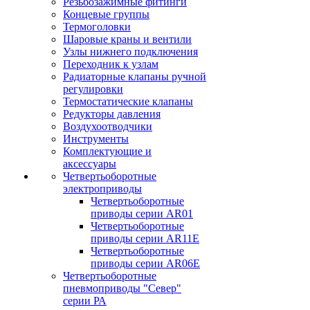
Резьбозажимные фитинги
Концевые группы
Термоголовки
Шаровые краны и вентили
Узлы нижнего подключения
Переходник к узлам
Радиаторные клапаны ручной
регулировки
Термостатические клапаны
Редукторы давления
Воздухоотводчики
Инструменты
Комплектующие и
аксессуары
Четвертьоборотные
электроприводы
Четвертьоборотные
приводы серии AR01
Четвертьоборотные
приводы серии AR11E
Четвертьоборотные
приводы серии AR06E
Четвертьоборотные
пневмоприводы "Север"
серии РА