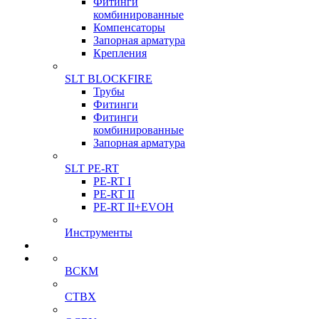
Фитинги
комбинированные
Компенсаторы
Запорная арматура
Крепления
SLT BLOCKFIRE
Трубы
Фитинги
Фитинги
комбинированные
Запорная арматура
SLT PE-RT
PE-RT I
PE-RT II
PE-RT II+EVOH
Инструменты
ВСКМ
СТВХ