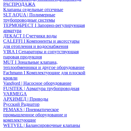
РАСПРОДАЖА
Клапаны седельные отсечные
SLT AQUA | Полимерные
трубопроводные системы
ТЕРМОБРЕСТ І Запорно-регулирующая
арматура
ДЕКАСТ І Счетчики воды
CALEFFI І Компоненты и аксессуары
для отопления и водоснабжения
VIRA І Сепараторы и сопутствующая
паровая продукция
MUT І Зональные клапана,
теплообменники и другое оборудование
Fachmann І Комплектующие для плоской
кровли
Vandjord | Насосное оборудование
FUSITEK | Арматура трубопроводная
VARMEGA
АРХИМЕД | Приводы
Русский Радиатор
PEMAKS | Пневматическое
промышленное оборудование и
комплектующие
WETVEL | Балансировочные клапаны