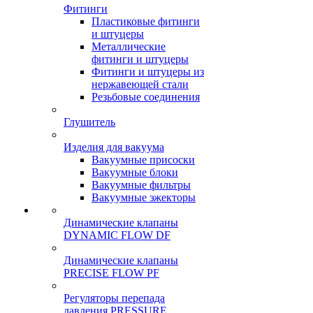
Фитинги
Пластиковые фитинги
и штуцеры
Металлические
фитинги и штуцеры
Фитинги и штуцеры из
нержавеющей стали
Резьбовые соединения
Глушитель
Изделия для вакуума
Вакуумные присоски
Вакуумные блоки
Вакуумные фильтры
Вакуумные эжекторы
Динамические клапаны
DYNAMIC FLOW DF
Динамические клапаны
PRECISE FLOW PF
Регуляторы перепада
давления PRESSURE