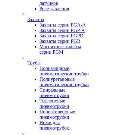
датчиков
Реле давления
Захваты
Захваты серии PGA-A
Захваты серии PGP-A
Захваты серии PGPD
Захваты серии PGR
Магнитные захваты
серии PGM
Трубы
Полиамидные
пневматические трубки
Полиуретановые
пневматические трубки
Спиральные
пневмотрубки
Тефлоновые
пневмотрубки
Полиэтиленовые
пневмотрубки
Ножи для
пневмотрубок