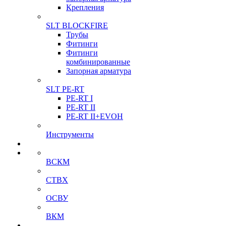
Крепления
SLT BLOCKFIRE
Трубы
Фитинги
Фитинги
комбинированные
Запорная арматура
SLT PE-RT
PE-RT I
PE-RT II
PE-RT II+EVOH
Инструменты
ВСКМ
СТВХ
ОСВУ
ВКМ