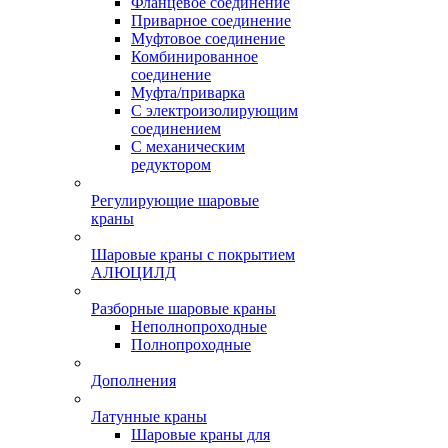
Фланцевое соединение
Приварное соединение
Муфтовое соединение
Комбинированное
соединение
Муфта/приварка
С электроизолирующим
соединением
С механическим
редуктором
Регулирующие шаровые
краны
Шаровые краны с покрытием
АЛЮЦИЛД
Разборные шаровые краны
Неполнопроходные
Полнопроходные
Дополнения
Латунные краны
Шаровые краны для