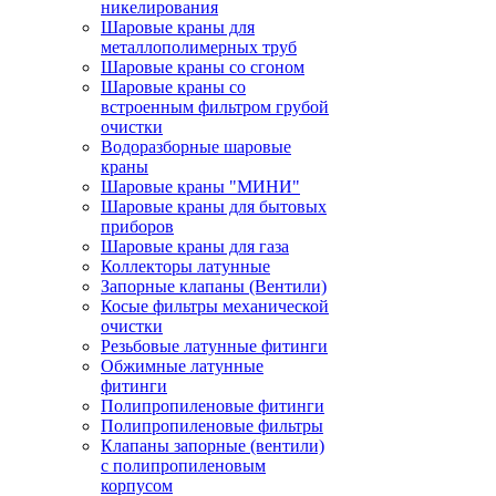
никелирования
Шаровые краны для
металлополимерных труб
Шаровые краны со сгоном
Шаровые краны со
встроенным фильтром грубой
очистки
Водоразборные шаровые
краны
Шаровые краны "МИНИ"
Шаровые краны для бытовых
приборов
Шаровые краны для газа
Коллекторы латунные
Запорные клапаны (Вентили)
Косые фильтры механической
очистки
Резьбовые латунные фитинги
Обжимные латунные
фитинги
Полипропиленовые фитинги
Полипропиленовые фильтры
Клапаны запорные (вентили)
с полипропиленовым
корпусом