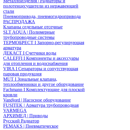
МеталлоИзделия | Радиаторы и
полотенцесушители из нержавеющей
стали
Пневмопривода, пневмогидропривода
РАСПРОДАЖА
Клапаны седельные отсечные
SLT AQUA | Полимерные
трубопроводные системы
ТЕРМОБРЕСТ І Запорно-регулирующая
арматура
ДЕКАСТ І Счетчики воды
CALEFFI І Компоненты и аксессуары
для отопления и водоснабжения
VIRA І Сепараторы и сопутствующая
паровая продукция
MUT І Зональные клапана,
теплообменники и другое оборудование
Fachmann І Комплектующие для плоской
кровли
Vandjord | Насосное оборудование
FUSITEK | Арматура трубопроводная
VARMEGA
АРХИМЕД | Приводы
Русский Радиатор
PEMAKS | Пневматическое