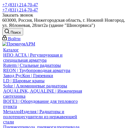
+7 (831) 214-70-47
+7 (831) 214-70-47
Заказать звонок
603000, Россия, Нижегородская область, г. Нижний Новгород,
ул. Яблоневая, 28лит2а (здание "Шинсервиса")
Поиск
Войти
Каталог
НПО АСТА | Регулирующая и
специальная арматура
Ruterm | Стальные радиаторы
REON | Трубопроводная арматура
Завод РусКон | Грязевики
LD | Шаровые краны
Solur | Алюминиевые радиаторы
AQUALINK, AQUALINE | Инженерная
сантехника
ВОГЕЗ | Оборудование для теплового
пункта
МеталлоИзделия | Радиаторы и
полотенцесушители из нержавеющей
стали
Пневмопривода, пневмогидропривода