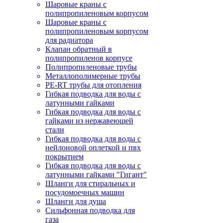
Шаровые краны с
полипропиленовым корпусом
Шаровые краны с
полипропиленовым корпусом
для радиатора
Клапан обратный в
полипропиленов корпусе
Полипропиленовые трубы
Металлополимерные трубы
PE-RT трубы для отопления
Гибкая подводка для воды с
латунными гайками
Гибкая подводка для воды с
гайками из нержавеющей
стали
Гибкая подводка для воды с
нейлоновой оплеткой и пвх
покрытием
Гибкая подводка для воды с
латунными гайками "Гигант"
Шланги для стиральных и
посудомоечных машин
Шланги для душа
Сильфонная подводка для
газа