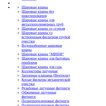
Шаровые краны
Шаровые краны без
никелирования
Шаровые краны для
металлополимерных труб
Шаровые краны со сгоном
Шаровые краны со
встроенным фильтром грубой
очистки
Водоразборные шаровые
краны
Шаровые краны "МИНИ"
Шаровые краны для бытовых
приборов
Шаровые краны для газа
Коллекторы латунные
Запорные клапаны (Вентили)
Косые фильтры механической
очистки
Резьбовые латунные фитинги
Обжимные латунные
фитинги
Полипропиленовые фитинги
Полипропиленовые фильтры