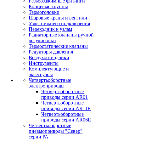
Резьбозажимные фитинги
Концевые группы
Термоголовки
Шаровые краны и вентили
Узлы нижнего подключения
Переходник к узлам
Радиаторные клапаны ручной
регулировки
Термостатические клапаны
Редукторы давления
Воздухоотводчики
Инструменты
Комплектующие и
аксессуары
Четвертьоборотные
электроприводы
Четвертьоборотные
приводы серии AR01
Четвертьоборотные
приводы серии AR11E
Четвертьоборотные
приводы серии AR06E
Четвертьоборотные
пневмоприводы "Север"
серии РА