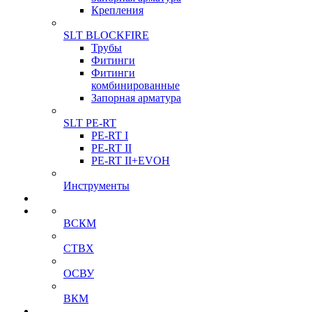
Крепления
SLT BLOCKFIRE
Трубы
Фитинги
Фитинги
комбинированные
Запорная арматура
SLT PE-RT
PE-RT I
PE-RT II
PE-RT II+EVOH
Инструменты
ВСКМ
СТВХ
ОСВУ
ВКМ