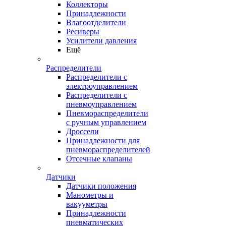
Коллекторы
Принадлежности
Влагоотделители
Ресиверы
Усилители давления
Ещё
Распределители
Распределители с
электроуправлением
Распределители с
пневмоуправлением
Пневмораспределители
с ручным управлением
Дроссели
Принадлежности для
пневмораспределителей
Отсечные клапаны
Датчики
Датчики положения
Манометры и
вакууметры
Принадлежности
пневматических