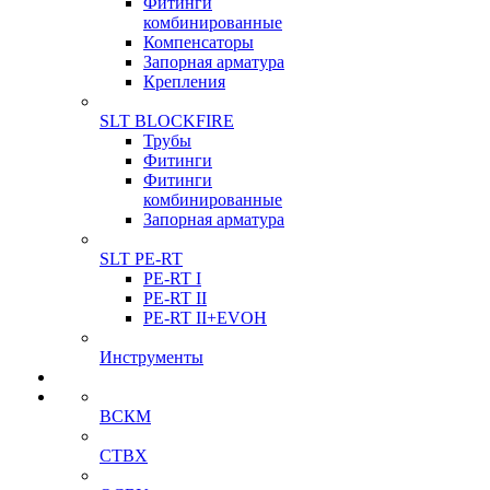
Фитинги
комбинированные
Компенсаторы
Запорная арматура
Крепления
SLT BLOCKFIRE
Трубы
Фитинги
Фитинги
комбинированные
Запорная арматура
SLT PE-RT
PE-RT I
PE-RT II
PE-RT II+EVOH
Инструменты
ВСКМ
СТВХ