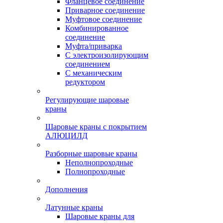
Фланцевое соединение
Приварное соединение
Муфтовое соединение
Комбинированное
соединение
Муфта/приварка
С электроизолирующим
соединением
С механическим
редуктором
Регулирующие шаровые
краны
Шаровые краны с покрытием
АЛЮЦИЛД
Разборные шаровые краны
Неполнопроходные
Полнопроходные
Дополнения
Латунные краны
Шаровые краны для