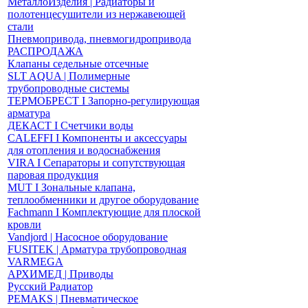
МеталлоИзделия | Радиаторы и
полотенцесушители из нержавеющей
стали
Пневмопривода, пневмогидропривода
РАСПРОДАЖА
Клапаны седельные отсечные
SLT AQUA | Полимерные
трубопроводные системы
ТЕРМОБРЕСТ І Запорно-регулирующая
арматура
ДЕКАСТ І Счетчики воды
CALEFFI І Компоненты и аксессуары
для отопления и водоснабжения
VIRA І Сепараторы и сопутствующая
паровая продукция
MUT І Зональные клапана,
теплообменники и другое оборудование
Fachmann І Комплектующие для плоской
кровли
Vandjord | Насосное оборудование
FUSITEK | Арматура трубопроводная
VARMEGA
АРХИМЕД | Приводы
Русский Радиатор
PEMAKS | Пневматическое