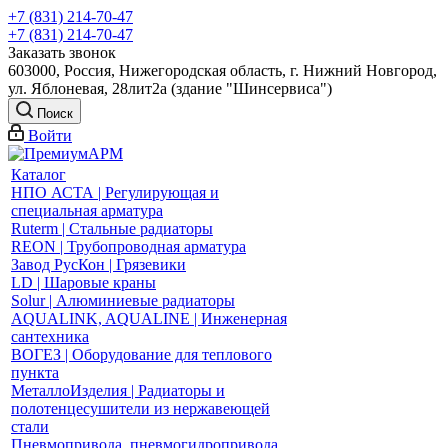
+7 (831) 214-70-47
+7 (831) 214-70-47
Заказать звонок
603000, Россия, Нижегородская область, г. Нижний Новгород,
ул. Яблоневая, 28лит2а (здание "Шинсервиса")
Поиск
Войти
Каталог
НПО АСТА | Регулирующая и
специальная арматура
Ruterm | Стальные радиаторы
REON | Трубопроводная арматура
Завод РусКон | Грязевики
LD | Шаровые краны
Solur | Алюминиевые радиаторы
AQUALINK, AQUALINE | Инженерная
сантехника
ВОГЕЗ | Оборудование для теплового
пункта
МеталлоИзделия | Радиаторы и
полотенцесушители из нержавеющей
стали
Пневмопривода, пневмогидропривода