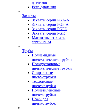
датчиков
Реле давления
Захваты
Захваты серии PGA-A
Захваты серии PGP-A
Захваты серии PGPD
Захваты серии PGR
Магнитные захваты
серии PGM
Трубы
Полиамидные
пневматические трубки
Полиуретановые
пневматические трубки
Спиральные
пневмотрубки
Тефлоновые
пневмотрубки
Полиэтиленовые
пневмотрубки
Ножи для
пневмотрубок