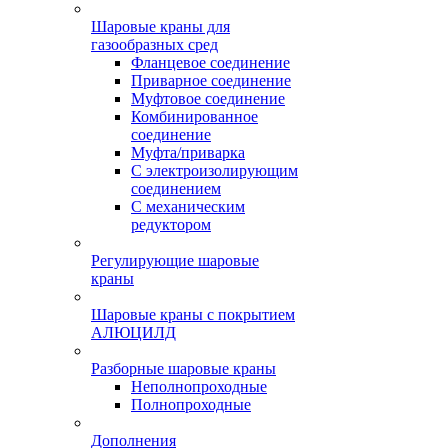
Шаровые краны для
газообразных сред
Фланцевое соединение
Приварное соединение
Муфтовое соединение
Комбинированное
соединение
Муфта/приварка
С электроизолирующим
соединением
С механическим
редуктором
Регулирующие шаровые
краны
Шаровые краны с покрытием
АЛЮЦИЛД
Разборные шаровые краны
Неполнопроходные
Полнопроходные
Дополнения