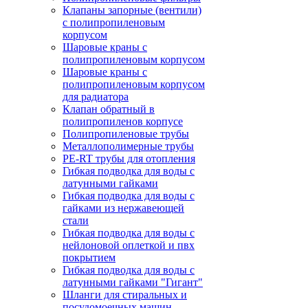
Клапаны запорные (вентили)
с полипропиленовым
корпусом
Шаровые краны с
полипропиленовым корпусом
Шаровые краны с
полипропиленовым корпусом
для радиатора
Клапан обратный в
полипропиленов корпусе
Полипропиленовые трубы
Металлополимерные трубы
PE-RT трубы для отопления
Гибкая подводка для воды с
латунными гайками
Гибкая подводка для воды с
гайками из нержавеющей
стали
Гибкая подводка для воды с
нейлоновой оплеткой и пвх
покрытием
Гибкая подводка для воды с
латунными гайками "Гигант"
Шланги для стиральных и
посудомоечных машин