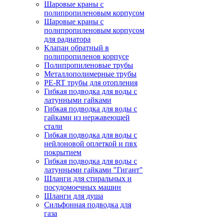
Шаровые краны с
полипропиленовым корпусом
Шаровые краны с
полипропиленовым корпусом
для радиатора
Клапан обратный в
полипропиленов корпусе
Полипропиленовые трубы
Металлополимерные трубы
PE-RT трубы для отопления
Гибкая подводка для воды с
латунными гайками
Гибкая подводка для воды с
гайками из нержавеющей
стали
Гибкая подводка для воды с
нейлоновой оплеткой и пвх
покрытием
Гибкая подводка для воды с
латунными гайками "Гигант"
Шланги для стиральных и
посудомоечных машин
Шланги для душа
Сильфонная подводка для
газа