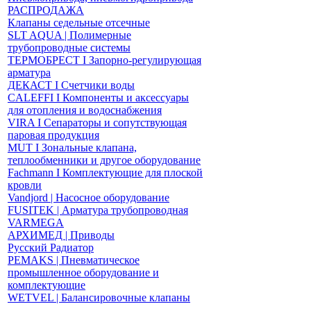
РАСПРОДАЖА
Клапаны седельные отсечные
SLT AQUA | Полимерные
трубопроводные системы
ТЕРМОБРЕСТ І Запорно-регулирующая
арматура
ДЕКАСТ І Счетчики воды
CALEFFI І Компоненты и аксессуары
для отопления и водоснабжения
VIRA І Сепараторы и сопутствующая
паровая продукция
MUT І Зональные клапана,
теплообменники и другое оборудование
Fachmann І Комплектующие для плоской
кровли
Vandjord | Насосное оборудование
FUSITEK | Арматура трубопроводная
VARMEGA
АРХИМЕД | Приводы
Русский Радиатор
PEMAKS | Пневматическое
промышленное оборудование и
комплектующие
WETVEL | Балансировочные клапаны