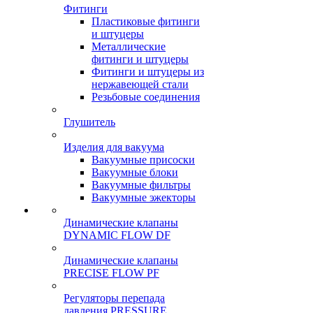
Фитинги
Пластиковые фитинги
и штуцеры
Металлические
фитинги и штуцеры
Фитинги и штуцеры из
нержавеющей стали
Резьбовые соединения
Глушитель
Изделия для вакуума
Вакуумные присоски
Вакуумные блоки
Вакуумные фильтры
Вакуумные эжекторы
Динамические клапаны
DYNAMIC FLOW DF
Динамические клапаны
PRECISE FLOW PF
Регуляторы перепада
давления PRESSURE