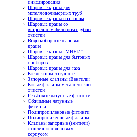
никелирования
Шаровые краны для
металлополимерных труб
Шаровые краны со сгоном
Шаровые краны со
встроенным фильтром грубой
очистки
Водоразборные шаровые
краны
Шаровые краны "МИНИ"
Шаровые краны для бытовых
приборов
Шаровые краны для газа
Коллекторы латунные
Запорные клапаны (Вентили)
Косые фильтры механической
очистки
Резьбовые латунные фитинги
Обжимные латунные
фитинги
Полипропиленовые фитинги
Полипропиленовые фильтры
Клапаны запорные (вентили)
с полипропиленовым
корпусом