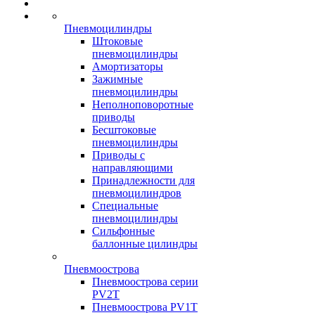
Пневмоцилиндры
Штоковые
пневмоцилиндры
Амортизаторы
Зажимные
пневмоцилиндры
Неполноповоротные
приводы
Бесштоковые
пневмоцилиндры
Приводы с
направляющими
Принадлежности для
пневмоцилиндров
Специальные
пневмоцилиндры
Сильфонные
баллонные цилиндры
Пневмоострова
Пневмоострова серии
PV2T
Пневмоострова PV1T