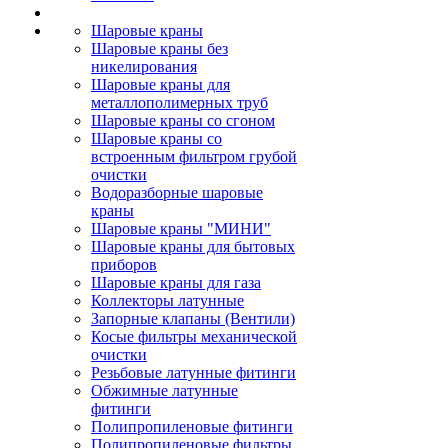
Шаровые краны
Шаровые краны без
никелирования
Шаровые краны для
металлополимерных труб
Шаровые краны со сгоном
Шаровые краны со
встроенным фильтром грубой
очистки
Водоразборные шаровые
краны
Шаровые краны "МИНИ"
Шаровые краны для бытовых
приборов
Шаровые краны для газа
Коллекторы латунные
Запорные клапаны (Вентили)
Косые фильтры механической
очистки
Резьбовые латунные фитинги
Обжимные латунные
фитинги
Полипропиленовые фитинги
Полипропиленовые фильтры