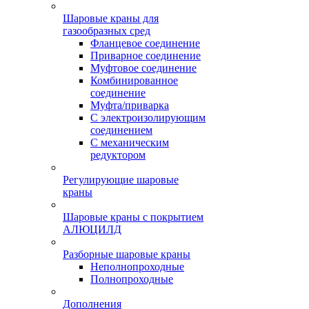
Шаровые краны для
газообразных сред
Фланцевое соединение
Приварное соединение
Муфтовое соединение
Комбинированное
соединение
Муфта/приварка
С электроизолирующим
соединением
С механическим
редуктором
Регулирующие шаровые
краны
Шаровые краны с покрытием
АЛЮЦИЛД
Разборные шаровые краны
Неполнопроходные
Полнопроходные
Дополнения