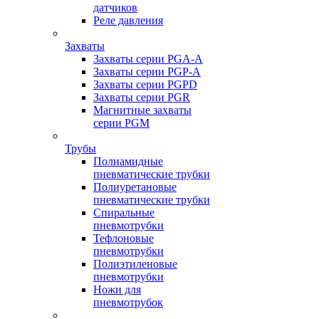
датчиков
Реле давления
Захваты
Захваты серии PGA-A
Захваты серии PGP-A
Захваты серии PGPD
Захваты серии PGR
Магнитные захваты
серии PGM
Трубы
Полиамидные
пневматические трубки
Полиуретановые
пневматические трубки
Спиральные
пневмотрубки
Тефлоновые
пневмотрубки
Полиэтиленовые
пневмотрубки
Ножи для
пневмотрубок