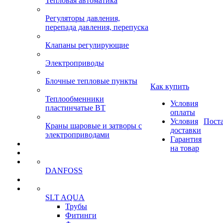
Тепловая автоматика
Регуляторы давления,
перепада давления, перепуска
Клапаны регулирующие
Электроприводы
Блочные тепловые пункты
Как купить
Теплообменники
Условия
пластинчатые ВТ
оплаты
Условия
Пост
Краны шаровые и затворы с
доставки
электроприводами
Гарантия
на товар
DANFOSS
SLT AQUA
Трубы
Фитинги