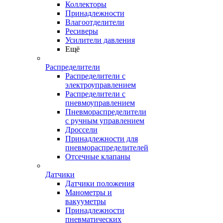
Коллекторы
Принадлежности
Влагоотделители
Ресиверы
Усилители давления
Ещё
Распределители
Распределители с
электроуправлением
Распределители с
пневмоуправлением
Пневмораспределители
с ручным управлением
Дроссели
Принадлежности для
пневмораспределителей
Отсечные клапаны
Датчики
Датчики положения
Манометры и
вакууметры
Принадлежности
пневматических