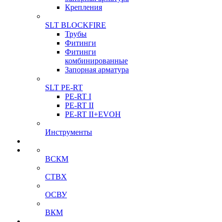
Крепления
SLT BLOCKFIRE
Трубы
Фитинги
Фитинги
комбинированные
Запорная арматура
SLT PE-RT
PE-RT I
PE-RT II
PE-RT II+EVOH
Инструменты
ВСКМ
СТВХ
ОСВУ
ВКМ