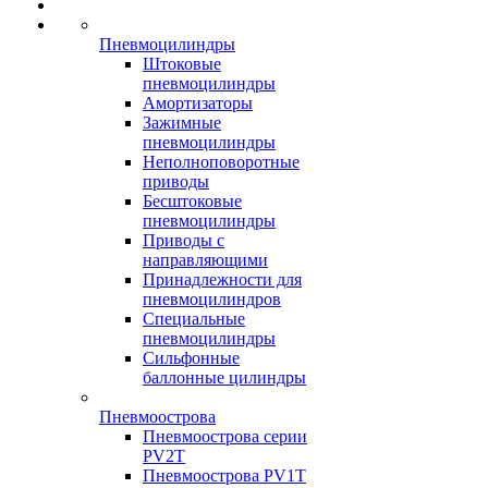
Пневмоцилиндры
Штоковые
пневмоцилиндры
Амортизаторы
Зажимные
пневмоцилиндры
Неполноповоротные
приводы
Бесштоковые
пневмоцилиндры
Приводы с
направляющими
Принадлежности для
пневмоцилиндров
Специальные
пневмоцилиндры
Сильфонные
баллонные цилиндры
Пневмоострова
Пневмоострова серии
PV2T
Пневмоострова PV1T