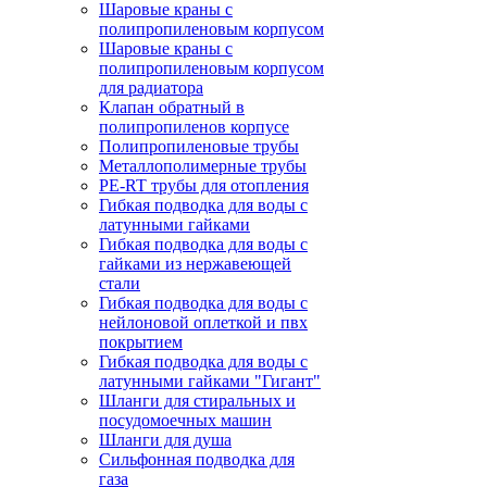
Шаровые краны с
полипропиленовым корпусом
Шаровые краны с
полипропиленовым корпусом
для радиатора
Клапан обратный в
полипропиленов корпусе
Полипропиленовые трубы
Металлополимерные трубы
PE-RT трубы для отопления
Гибкая подводка для воды с
латунными гайками
Гибкая подводка для воды с
гайками из нержавеющей
стали
Гибкая подводка для воды с
нейлоновой оплеткой и пвх
покрытием
Гибкая подводка для воды с
латунными гайками "Гигант"
Шланги для стиральных и
посудомоечных машин
Шланги для душа
Сильфонная подводка для
газа