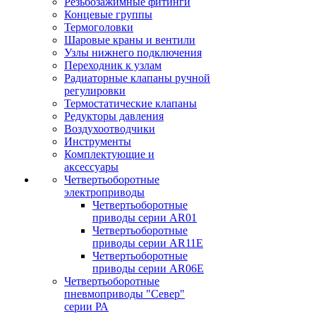
Резьбозажимные фитинги
Концевые группы
Термоголовки
Шаровые краны и вентили
Узлы нижнего подключения
Переходник к узлам
Радиаторные клапаны ручной
регулировки
Термостатические клапаны
Редукторы давления
Воздухоотводчики
Инструменты
Комплектующие и
аксессуары
Четвертьоборотные
электроприводы
Четвертьоборотные
приводы серии AR01
Четвертьоборотные
приводы серии AR11E
Четвертьоборотные
приводы серии AR06E
Четвертьоборотные
пневмоприводы "Север"
серии РА