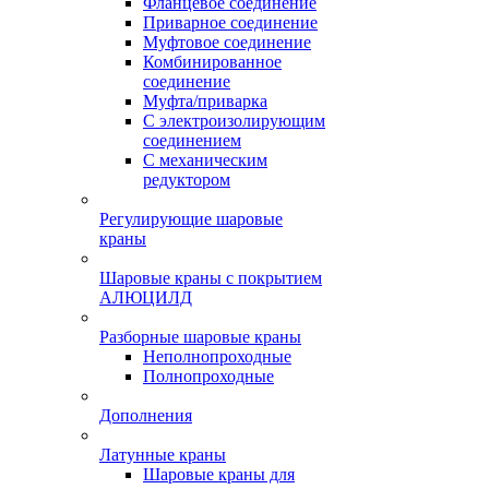
Фланцевое соединение
Приварное соединение
Муфтовое соединение
Комбинированное
соединение
Муфта/приварка
С электроизолирующим
соединением
С механическим
редуктором
Регулирующие шаровые
краны
Шаровые краны с покрытием
АЛЮЦИЛД
Разборные шаровые краны
Неполнопроходные
Полнопроходные
Дополнения
Латунные краны
Шаровые краны для