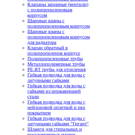
Клапаны запорные (вентили)
с полипропиленовым
корпусом
Шаровые краны с
полипропиленовым корпусом
Шаровые краны с
полипропиленовым корпусом
для радиатора
Клапан обратный в
полипропиленов корпусе
Полипропиленовые трубы
Металлополимерные трубы
PE-RT трубы для отопления
Гибкая подводка для воды с
латунными гайками
Гибкая подводка для воды с
гайками из нержавеющей
стали
Гибкая подводка для воды с
нейлоновой оплеткой и пвх
покрытием
Гибкая подводка для воды с
латунными гайками "Гигант"
Шланги для стиральных и
посудомоечных машин