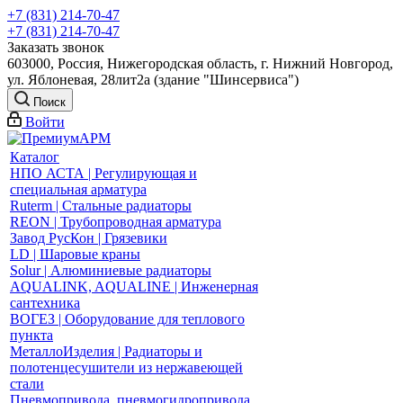
+7 (831) 214-70-47
+7 (831) 214-70-47
Заказать звонок
603000, Россия, Нижегородская область, г. Нижний Новгород,
ул. Яблоневая, 28лит2а (здание "Шинсервиса")
Поиск
Войти
Каталог
НПО АСТА | Регулирующая и
специальная арматура
Ruterm | Стальные радиаторы
REON | Трубопроводная арматура
Завод РусКон | Грязевики
LD | Шаровые краны
Solur | Алюминиевые радиаторы
AQUALINK, AQUALINE | Инженерная
сантехника
ВОГЕЗ | Оборудование для теплового
пункта
МеталлоИзделия | Радиаторы и
полотенцесушители из нержавеющей
стали
Пневмопривода, пневмогидропривода