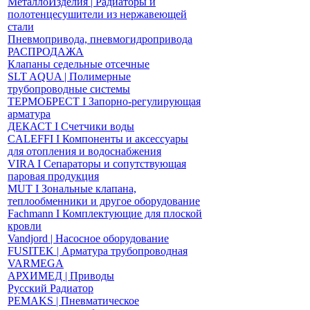
МеталлоИзделия | Радиаторы и
полотенцесушители из нержавеющей
стали
Пневмопривода, пневмогидропривода
РАСПРОДАЖА
Клапаны седельные отсечные
SLT AQUA | Полимерные
трубопроводные системы
ТЕРМОБРЕСТ І Запорно-регулирующая
арматура
ДЕКАСТ І Счетчики воды
CALEFFI І Компоненты и аксессуары
для отопления и водоснабжения
VIRA І Сепараторы и сопутствующая
паровая продукция
MUT І Зональные клапана,
теплообменники и другое оборудование
Fachmann І Комплектующие для плоской
кровли
Vandjord | Насосное оборудование
FUSITEK | Арматура трубопроводная
VARMEGA
АРХИМЕД | Приводы
Русский Радиатор
PEMAKS | Пневматическое