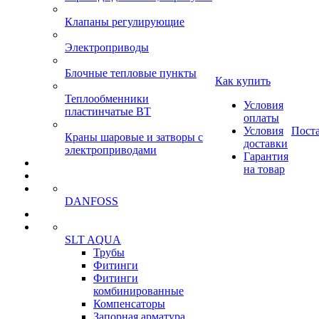
Клапаны регулирующие
Электроприводы
Блочные тепловые пункты
Как купить
Теплообменники
Условия
пластинчатые ВТ
оплаты
Условия
Пост
Краны шаровые и затворы с
доставки
электроприводами
Гарантия
на товар
DANFOSS
SLT AQUA
Трубы
Фитинги
Фитинги
комбинированные
Компенсаторы
Запорная арматура