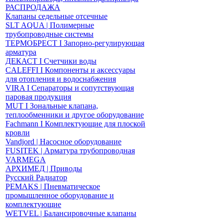
РАСПРОДАЖА
Клапаны седельные отсечные
SLT AQUA | Полимерные
трубопроводные системы
ТЕРМОБРЕСТ І Запорно-регулирующая
арматура
ДЕКАСТ І Счетчики воды
CALEFFI І Компоненты и аксессуары
для отопления и водоснабжения
VIRA І Сепараторы и сопутствующая
паровая продукция
MUT І Зональные клапана,
теплообменники и другое оборудование
Fachmann І Комплектующие для плоской
кровли
Vandjord | Насосное оборудование
FUSITEK | Арматура трубопроводная
VARMEGA
АРХИМЕД | Приводы
Русский Радиатор
PEMAKS | Пневматическое
промышленное оборудование и
комплектующие
WETVEL | Балансировочные клапаны