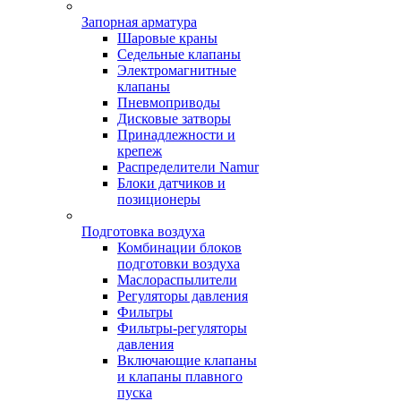
Запорная арматура
Шаровые краны
Седельные клапаны
Электромагнитные
клапаны
Пневмоприводы
Дисковые затворы
Принадлежности и
крепеж
Распределители Namur
Блоки датчиков и
позиционеры
Подготовка воздуха
Комбинации блоков
подготовки воздуха
Маслораспылители
Регуляторы давления
Фильтры
Фильтры-регуляторы
давления
Включающие клапаны
и клапаны плавного
пуска