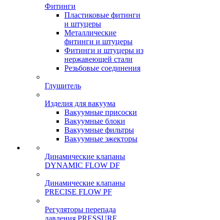
Фитинги
Пластиковые фитинги
и штуцеры
Металлические
фитинги и штуцеры
Фитинги и штуцеры из
нержавеющей стали
Резьбовые соединения
Глушитель
Изделия для вакуума
Вакуумные присоски
Вакуумные блоки
Вакуумные фильтры
Вакуумные эжекторы
Динамические клапаны
DYNAMIC FLOW DF
Динамические клапаны
PRECISE FLOW PF
Регуляторы перепада
давления PRESSURE