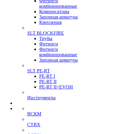
Фитинги
комбинированные
Компенсаторы
Запорная арматура
Крепления
SLT BLOCKFIRE
Трубы
Фитинги
Фитинги
комбинированные
Запорная арматура
SLT PE-RT
PE-RT I
PE-RT II
PE-RT II+EVOH
Инструменты
ВСКМ
СТВХ