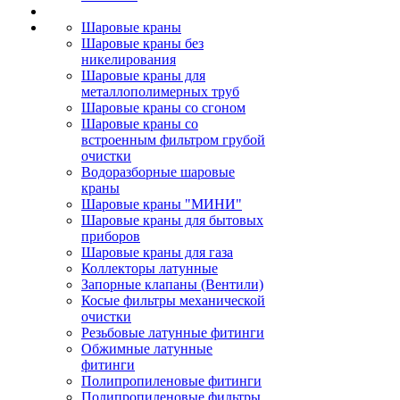
Шаровые краны
Шаровые краны без
никелирования
Шаровые краны для
металлополимерных труб
Шаровые краны со сгоном
Шаровые краны со
встроенным фильтром грубой
очистки
Водоразборные шаровые
краны
Шаровые краны "МИНИ"
Шаровые краны для бытовых
приборов
Шаровые краны для газа
Коллекторы латунные
Запорные клапаны (Вентили)
Косые фильтры механической
очистки
Резьбовые латунные фитинги
Обжимные латунные
фитинги
Полипропиленовые фитинги
Полипропиленовые фильтры