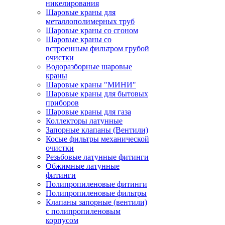
никелирования
Шаровые краны для
металлополимерных труб
Шаровые краны со сгоном
Шаровые краны со
встроенным фильтром грубой
очистки
Водоразборные шаровые
краны
Шаровые краны "МИНИ"
Шаровые краны для бытовых
приборов
Шаровые краны для газа
Коллекторы латунные
Запорные клапаны (Вентили)
Косые фильтры механической
очистки
Резьбовые латунные фитинги
Обжимные латунные
фитинги
Полипропиленовые фитинги
Полипропиленовые фильтры
Клапаны запорные (вентили)
с полипропиленовым
корпусом