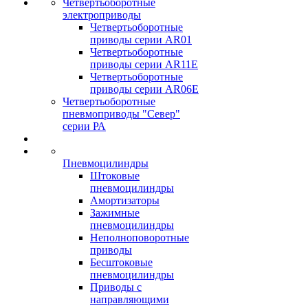
Четвертьоборотные
электроприводы
Четвертьоборотные
приводы серии AR01
Четвертьоборотные
приводы серии AR11E
Четвертьоборотные
приводы серии AR06E
Четвертьоборотные
пневмоприводы "Север"
серии РА
Пневмоцилиндры
Штоковые
пневмоцилиндры
Амортизаторы
Зажимные
пневмоцилиндры
Неполноповоротные
приводы
Бесштоковые
пневмоцилиндры
Приводы с
направляющими