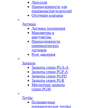
Дроссели
Принадлежности для
пневмораспределителей
Отсечные клапаны
Датчики
Датчики положения
Манометры и
вакууметры
Принадлежности
пневматических
датчиков
Реле давления
Захваты
Захваты серии PGA-A
Захваты серии PGP-A
Захваты серии PGPD
Захваты серии PGR
Магнитные захваты
серии PGM
Трубы
Полиамидные
пневматические трубки