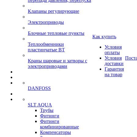
перепада давления, перепуска
Клапаны регулирующие
Электроприводы
Блочные тепловые пункты
Как купить
Теплообменники
Условия
пластинчатые ВТ
оплаты
Условия
Пост
Краны шаровые и затворы с
доставки
электроприводами
Гарантия
на товар
DANFOSS
SLT AQUA
Трубы
Фитинги
Фитинги
комбинированные
Компенсаторы