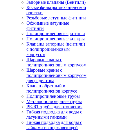
Запорные клапаны (Вентили)
Косые фильтры механической
очистки
Резьбовые латунные фитинги
Обжимные латунные
фитинги
Полипропиленовые фитинги
Полипропиленовые фильтры
Клапаны запорные (вентили)
с полипропиленовым
корпусом
Шаровые краны с
полипропиленовым корпусом
Шаровые краны с
полипропиленовым корпусом
для радиатора
Клапан обратный в
полипропиленов корпусе
Полипропиленовые трубы
Металлополимерные трубы
PE-RT трубы для отопления
Гибкая подводка для воды с
латунными гайками
Гибкая подводка для воды с
гайками из нержавеющей