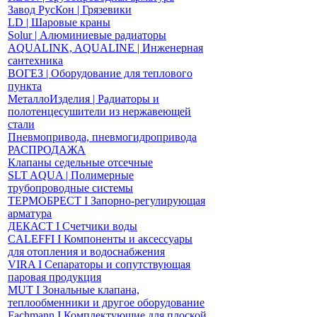
Завод РусКон | Грязевики
LD | Шаровые краны
Solur | Алюминиевые радиаторы
AQUALINK, AQUALINE | Инженерная
сантехника
ВОГЕЗ | Оборудование для теплового
пункта
МеталлоИзделия | Радиаторы и
полотенцесушители из нержавеющей
стали
Пневмопривода, пневмогидропривода
РАСПРОДАЖА
Клапаны седельные отсечные
SLT AQUA | Полимерные
трубопроводные системы
ТЕРМОБРЕСТ І Запорно-регулирующая
арматура
ДЕКАСТ І Счетчики воды
CALEFFI І Компоненты и аксессуары
для отопления и водоснабжения
VIRA І Сепараторы и сопутствующая
паровая продукция
MUT І Зональные клапана,
теплообменники и другое оборудование
Fachmann І Комплектующие для плоской