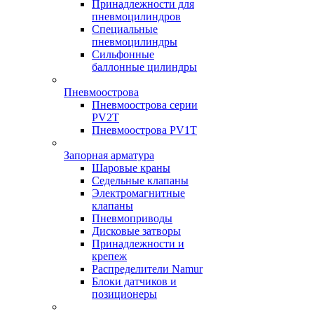
Принадлежности для
пневмоцилиндров
Специальные
пневмоцилиндры
Сильфонные
баллонные цилиндры
Пневмоострова
Пневмоострова серии
PV2T
Пневмоострова PV1T
Запорная арматура
Шаровые краны
Седельные клапаны
Электромагнитные
клапаны
Пневмоприводы
Дисковые затворы
Принадлежности и
крепеж
Распределители Namur
Блоки датчиков и
позиционеры