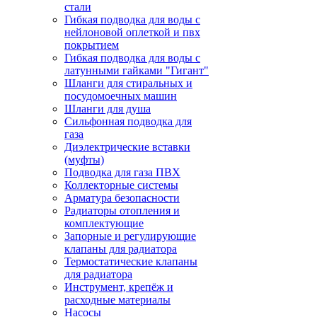
стали
Гибкая подводка для воды с
нейлоновой оплеткой и пвх
покрытием
Гибкая подводка для воды с
латунными гайками "Гигант"
Шланги для стиральных и
посудомоечных машин
Шланги для душа
Сильфонная подводка для
газа
Диэлектрические вставки
(муфты)
Подводка для газа ПВХ
Коллекторные системы
Арматура безопасности
Радиаторы отопления и
комплектующие
Запорные и регулирующие
клапаны для радиатора
Термостатические клапаны
для радиатора
Инструмент, крепёж и
расходные материалы
Насосы