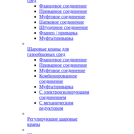
сред
Фланцевое соединение
Приварное соединение
Муфтовое соединение
Цапковое соединение
Штуцерное соединение
Фланец / приварка
Муфта/приварка
Шаровые краны для
газообразных сред
Фланцевое соединение
Приварное соединение
Муфтовое соединение
Комбинированное
соединение
Муфта/приварка
С электроизолирующим
соединением
С механическим
редуктором
Регулирующие шаровые
краны