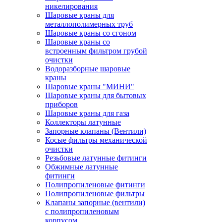
никелирования
Шаровые краны для
металлополимерных труб
Шаровые краны со сгоном
Шаровые краны со
встроенным фильтром грубой
очистки
Водоразборные шаровые
краны
Шаровые краны "МИНИ"
Шаровые краны для бытовых
приборов
Шаровые краны для газа
Коллекторы латунные
Запорные клапаны (Вентили)
Косые фильтры механической
очистки
Резьбовые латунные фитинги
Обжимные латунные
фитинги
Полипропиленовые фитинги
Полипропиленовые фильтры
Клапаны запорные (вентили)
с полипропиленовым
корпусом