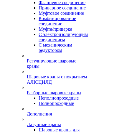
Фланцевое соединение
Приварное соединение
Муфтовое соединение
Комбинированное
соединение
Муфта/приварка
С электроизолирующим
соединением
С механическим
редуктором
Регулирующие шаровые
краны
Шаровые краны с покрытием
АЛЮЦИЛД
Разборные шаровые краны
Неполнопроходные
Полнопроходные
Дополнения
Латунные краны
Шаровые краны для