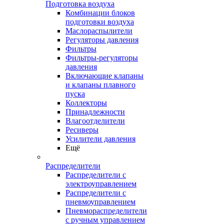
Подготовка воздуха
Комбинации блоков
подготовки воздуха
Маслораспылители
Регуляторы давления
Фильтры
Фильтры-регуляторы
давления
Включающие клапаны
и клапаны плавного
пуска
Коллекторы
Принадлежности
Влагоотделители
Ресиверы
Усилители давления
Ещё
Распределители
Распределители с
электроуправлением
Распределители с
пневмоуправлением
Пневмораспределители
с ручным управлением