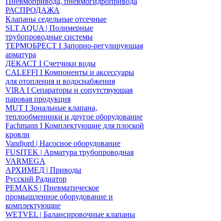
Пневмопривода, пневмогидропривода
РАСПРОДАЖА
Клапаны седельные отсечные
SLT AQUA | Полимерные
трубопроводные системы
ТЕРМОБРЕСТ І Запорно-регулирующая
арматура
ДЕКАСТ І Счетчики воды
CALEFFI І Компоненты и аксессуары
для отопления и водоснабжения
VIRA І Сепараторы и сопутствующая
паровая продукция
MUT І Зональные клапана,
теплообменники и другое оборудование
Fachmann І Комплектующие для плоской
кровли
Vandjord | Насосное оборудование
FUSITEK | Арматура трубопроводная
VARMEGA
АРХИМЕД | Приводы
Русский Радиатор
PEMAKS | Пневматическое
промышленное оборудование и
комплектующие
WETVEL | Балансировочные клапаны