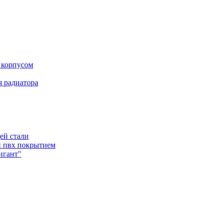
 корпусом
 радиатора
ей стали
и пвх покрытием
игант"