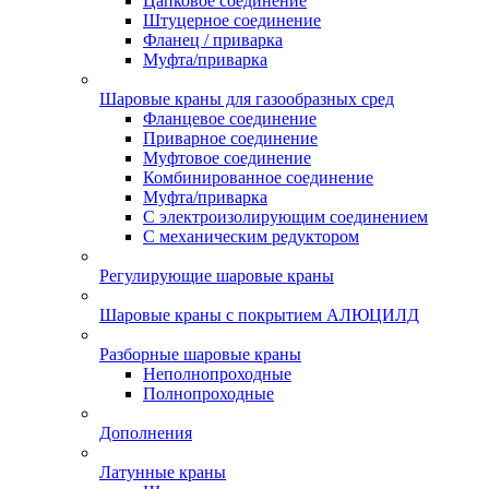
Цапковое соединение
Штуцерное соединение
Фланец / приварка
Муфта/приварка
Шаровые краны для газообразных сред
Фланцевое соединение
Приварное соединение
Муфтовое соединение
Комбинированное соединение
Муфта/приварка
С электроизолирующим соединением
С механическим редуктором
Регулирующие шаровые краны
Шаровые краны с покрытием АЛЮЦИЛД
Разборные шаровые краны
Неполнопроходные
Полнопроходные
Дополнения
Латунные краны