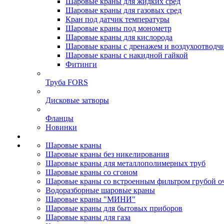
Шаровые краны для жидких сред
Шаровые краны для газовых сред
Кран под датчик температуры
Шаровые краны под монометр
Шаровые краны для кислорода
Шаровые краны с дренажем и воздухоотводч
Шаровые краны с накидной гайкой
Фитинги
Труба FORS
Дисковые затворы
Фланцы
Новинки
Шаровые краны
Шаровые краны без никелирования
Шаровые краны для металлополимерных труб
Шаровые краны со сгоном
Шаровые краны со встроенным фильтром грубой о
Водоразборные шаровые краны
Шаровые краны "МИНИ"
Шаровые краны для бытовых приборов
Шаровые краны для газа