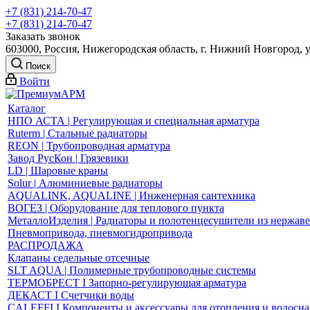
+7 (831) 214-70-47
+7 (831) 214-70-47
Заказать звонок
603000, Россия, Нижегородская область, г. Нижний Новгород, 
Поиск
Войти
Каталог
НПО АСТА | Регулирующая и специальная арматура
Ruterm | Стальные радиаторы
REON | Трубопроводная арматура
Завод РусКон | Грязевики
LD | Шаровые краны
Solur | Алюминиевые радиаторы
AQUALINK, AQUALINE | Инженерная сантехника
ВОГЕЗ | Оборудование для теплового пункта
МеталлоИзделия | Радиаторы и полотенцесушители из нержав
Пневмопривода, пневмогидропривода
РАСПРОДАЖА
Клапаны седельные отсечные
SLT AQUA | Полимерные трубопроводные системы
ТЕРМОБРЕСТ І Запорно-регулирующая арматура
ДЕКАСТ І Счетчики воды
CALEFFI І Компоненты и аксессуары для отопления и водосн