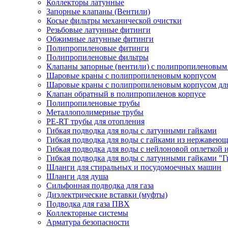
Коллекторы латунные
Запорные клапаны (Вентили)
Косые фильтры механической очистки
Резьбовые латунные фитинги
Обжимные латунные фитинги
Полипропиленовые фитинги
Полипропиленовые фильтры
Клапаны запорные (вентили) с полипропиленовым
Шаровые краны с полипропиленовым корпусом
Шаровые краны с полипропиленовым корпусом для
Клапан обратный в полипропиленов корпусе
Полипропиленовые трубы
Металлополимерные трубы
PE-RT трубы для отопления
Гибкая подводка для воды с латунными гайками
Гибкая подводка для воды с гайками из нержавеющ
Гибкая подводка для воды с нейлоновой оплеткой 
Гибкая подводка для воды с латунными гайками "Г
Шланги для стиральных и посудомоечных машин
Шланги для душа
Сильфонная подводка для газа
Диэлектрические вставки (муфты)
Подводка для газа ПВХ
Коллекторные системы
Арматура безопасности