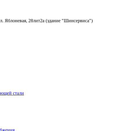
ул. Яблоневая, 28лит2а (здание "Шинсервиса")
еющей стали
абжения