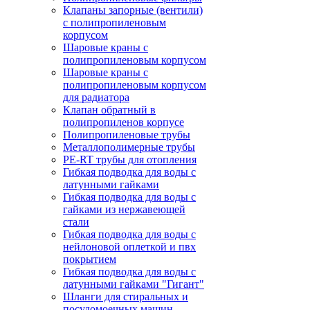
Клапаны запорные (вентили)
с полипропиленовым
корпусом
Шаровые краны с
полипропиленовым корпусом
Шаровые краны с
полипропиленовым корпусом
для радиатора
Клапан обратный в
полипропиленов корпусе
Полипропиленовые трубы
Металлополимерные трубы
PE-RT трубы для отопления
Гибкая подводка для воды с
латунными гайками
Гибкая подводка для воды с
гайками из нержавеющей
стали
Гибкая подводка для воды с
нейлоновой оплеткой и пвх
покрытием
Гибкая подводка для воды с
латунными гайками "Гигант"
Шланги для стиральных и
посудомоечных машин