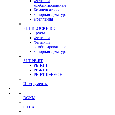
Фитинги
комбинированные
Компенсаторы
Запорная арматура
Крепления
SLT BLOCKFIRE
Трубы
Фитинги
Фитинги
комбинированные
Запорная арматура
SLT PE-RT
PE-RT I
PE-RT II
PE-RT II+EVOH
Инструменты
ВСКМ
СТВХ