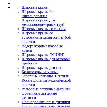
Шаровые краны
Шаровые краны без
никелирования
Шаровые краны для
металлополимерных труб
Шаровые краны со сгоном
Шаровые краны со
встроенным фильтром грубой
очистки
Водоразборные шаровые
краны
Шаровые краны "МИНИ"
Шаровые краны для бытовых
приборов
Шаровые краны для газа
Коллекторы латунные
Запорные клапаны (Вентили)
Косые фильтры механической
очистки
Резьбовые латунные фитинги
Обжимные латунные
фитинги
Полипропиленовые фитинги
Полипропиленовые фильтры