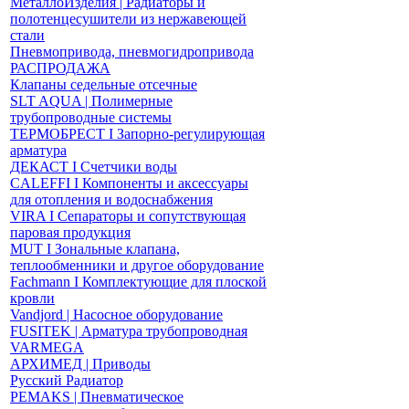
МеталлоИзделия | Радиаторы и
полотенцесушители из нержавеющей
стали
Пневмопривода, пневмогидропривода
РАСПРОДАЖА
Клапаны седельные отсечные
SLT AQUA | Полимерные
трубопроводные системы
ТЕРМОБРЕСТ І Запорно-регулирующая
арматура
ДЕКАСТ І Счетчики воды
CALEFFI І Компоненты и аксессуары
для отопления и водоснабжения
VIRA І Сепараторы и сопутствующая
паровая продукция
MUT І Зональные клапана,
теплообменники и другое оборудование
Fachmann І Комплектующие для плоской
кровли
Vandjord | Насосное оборудование
FUSITEK | Арматура трубопроводная
VARMEGA
АРХИМЕД | Приводы
Русский Радиатор
PEMAKS | Пневматическое