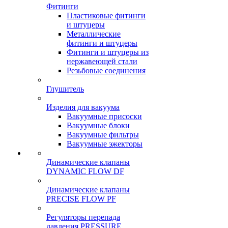
Фитинги
Пластиковые фитинги
и штуцеры
Металлические
фитинги и штуцеры
Фитинги и штуцеры из
нержавеющей стали
Резьбовые соединения
Глушитель
Изделия для вакуума
Вакуумные присоски
Вакуумные блоки
Вакуумные фильтры
Вакуумные эжекторы
Динамические клапаны
DYNAMIC FLOW DF
Динамические клапаны
PRECISE FLOW PF
Регуляторы перепада
давления PRESSURE