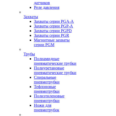
датчиков
Реле давления
Захваты
Захваты серии PGA-A
Захваты серии PGP-A
Захваты серии PGPD
Захваты серии PGR
Магнитные захваты
серии PGM
Трубы
Полиамидные
пневматические трубки
Полиуретановые
пневматические трубки
Спиральные
пневмотрубки
Тефлоновые
пневмотрубки
Полиэтиленовые
пневмотрубки
Ножи для
пневмотрубок