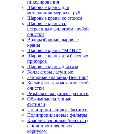
никелирования
Шаровые краны для
металлополимерных труб
Шаровые краны со сгоном
Шаровые краны со
встроенным фильтром грубой
очистки
Водоразборные шаровые
краны
Шаровые краны "МИНИ"
Шаровые краны для бытовых
приборов
Шаровые краны для газа
Коллекторы латунные
Запорные клапаны (Вентили)
Косые фильтры механической
очистки
Резьбовые латунные фитинги
Обжимные латунные
фитинги
Полипропиленовые фитинги
Полипропиленовые фильтры
Клапаны запорные (вентили)
с полипропиленовым
корпусом