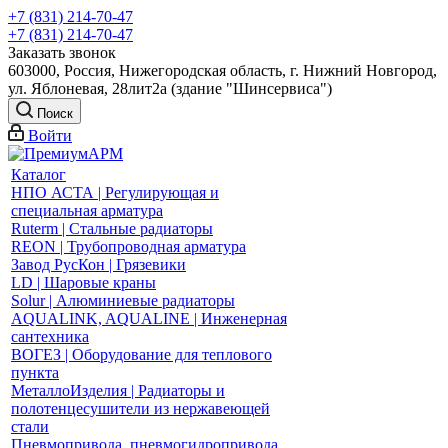
+7 (831) 214-70-47
+7 (831) 214-70-47
Заказать звонок
603000, Россия, Нижегородская область, г. Нижний Новгород,
ул. Яблоневая, 28лит2а (здание "Шинсервиса")
Поиск
Войти
Каталог
НПО АСТА | Регулирующая и
специальная арматура
Ruterm | Стальные радиаторы
REON | Трубопроводная арматура
Завод РусКон | Грязевики
LD | Шаровые краны
Solur | Алюминиевые радиаторы
AQUALINK, AQUALINE | Инженерная
сантехника
ВОГЕЗ | Оборудование для теплового
пункта
МеталлоИзделия | Радиаторы и
полотенцесушители из нержавеющей
стали
Пневмопривода, пневмогидропривода