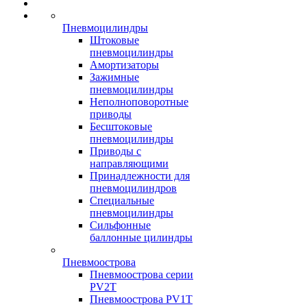
Пневмоцилиндры
Штоковые
пневмоцилиндры
Амортизаторы
Зажимные
пневмоцилиндры
Неполноповоротные
приводы
Бесштоковые
пневмоцилиндры
Приводы с
направляющими
Принадлежности для
пневмоцилиндров
Специальные
пневмоцилиндры
Сильфонные
баллонные цилиндры
Пневмоострова
Пневмоострова серии
PV2T
Пневмоострова PV1T