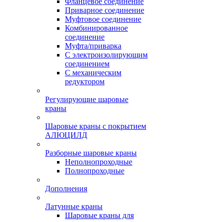
Фланцевое соединение
Приварное соединение
Муфтовое соединение
Комбинированное
соединение
Муфта/приварка
С электроизолирующим
соединением
С механическим
редуктором
Регулирующие шаровые
краны
Шаровые краны с покрытием
АЛЮЦИЛД
Разборные шаровые краны
Неполнопроходные
Полнопроходные
Дополнения
Латунные краны
Шаровые краны для