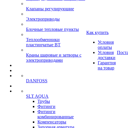
Клапаны регулирующие
Электроприводы
Блочные тепловые пункты
Как купить
Теплообменники
Условия
пластинчатые ВТ
оплаты
Условия
Пост
Краны шаровые и затворы с
доставки
электроприводами
Гарантия
на товар
DANFOSS
SLT AQUA
Трубы
Фитинги
Фитинги
комбинированные
Компенсаторы
Запорная арматура