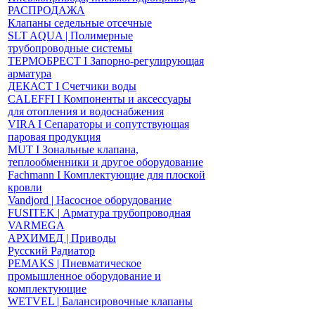
РАСПРОДАЖА
Клапаны седельные отсечные
SLT AQUA | Полимерные
трубопроводные системы
ТЕРМОБРЕСТ І Запорно-регулирующая
арматура
ДЕКАСТ І Счетчики воды
CALEFFI І Компоненты и аксессуары
для отопления и водоснабжения
VIRA І Сепараторы и сопутствующая
паровая продукция
MUT І Зональные клапана,
теплообменники и другое оборудование
Fachmann І Комплектующие для плоской
кровли
Vandjord | Насосное оборудование
FUSITEK | Арматура трубопроводная
VARMEGA
АРХИМЕД | Приводы
Русский Радиатор
PEMAKS | Пневматическое
промышленное оборудование и
комплектующие
WETVEL | Балансировочные клапаны