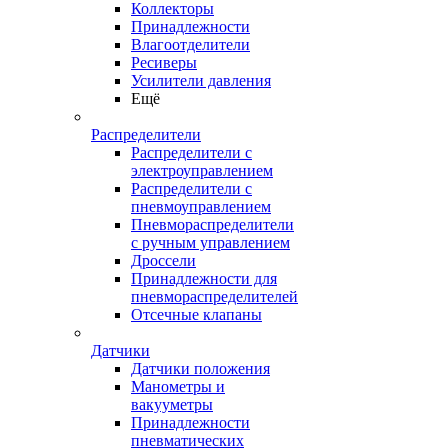
Коллекторы
Принадлежности
Влагоотделители
Ресиверы
Усилители давления
Ещё
Распределители
Распределители с
электроуправлением
Распределители с
пневмоуправлением
Пневмораспределители
с ручным управлением
Дроссели
Принадлежности для
пневмораспределителей
Отсечные клапаны
Датчики
Датчики положения
Манометры и
вакууметры
Принадлежности
пневматических