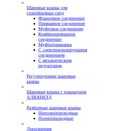
Шаровые краны для
газообразных сред
Фланцевое соединение
Приварное соединение
Муфтовое соединение
Комбинированное
соединение
Муфта/приварка
С электроизолирующим
соединением
С механическим
редуктором
Регулирующие шаровые
краны
Шаровые краны с покрытием
АЛЮЦИЛД
Разборные шаровые краны
Неполнопроходные
Полнопроходные
Дополнения