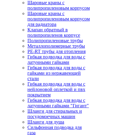
Шаровые краны с
полипропиленовым корпусом
Шаровые краны с
полипропиленовым корпусом
для радиатора
Клапан обратный в
полипропиленов корпусе
Полипропиленовые трубы
Металлополимерные трубы
PE-RT трубы для отопления
Гибкая подводка для воды с
латунными гайками
Гибкая подводка для воды с
гайками из нержавеющей
стали
Гибкая подводка для воды с
нейлоновой оплеткой и пвх
покрытием
Гибкая подводка для воды с
латунными гайками "Гигант"
Шланги для стиральных и
посудомоечных машин
Шланги для душа
Сильфонная подводка для
газа