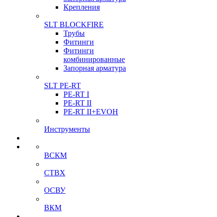
Крепления
SLT BLOCKFIRE
Трубы
Фитинги
Фитинги
комбинированные
Запорная арматура
SLT PE-RT
PE-RT I
PE-RT II
PE-RT II+EVOH
Инструменты
ВСКМ
СТВХ
ОСВУ
ВКМ