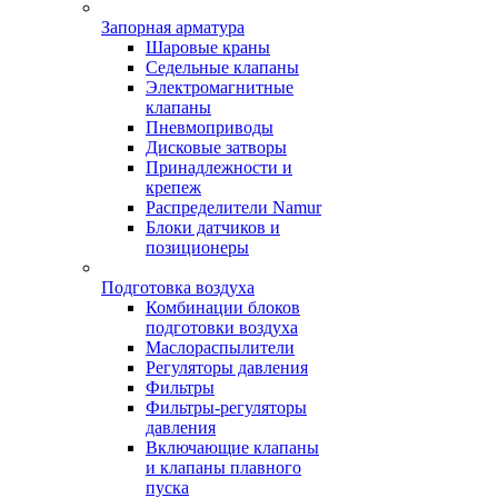
Запорная арматура
Шаровые краны
Седельные клапаны
Электромагнитные
клапаны
Пневмоприводы
Дисковые затворы
Принадлежности и
крепеж
Распределители Namur
Блоки датчиков и
позиционеры
Подготовка воздуха
Комбинации блоков
подготовки воздуха
Маслораспылители
Регуляторы давления
Фильтры
Фильтры-регуляторы
давления
Включающие клапаны
и клапаны плавного
пуска