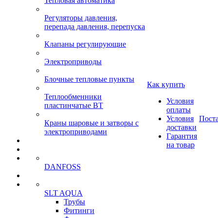
Тепловая автоматика
Регуляторы давления,
перепада давления, перепуска
Клапаны регулирующие
Электроприводы
Блочные тепловые пункты
Как купить
Теплообменники
Условия
пластинчатые ВТ
оплаты
Условия
Пост
Краны шаровые и затворы с
доставки
электроприводами
Гарантия
на товар
DANFOSS
SLT AQUA
Трубы
Фитинги