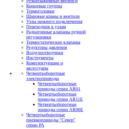
Резьбозажимные фитинги
Концевые группы
Термоголовки
Шаровые краны и вентили
Узлы нижнего подключения
Переходник к узлам
Радиаторные клапаны ручной
регулировки
Термостатические клапаны
Редукторы давления
Воздухоотводчики
Инструменты
Комплектующие и
аксессуары
Четвертьоборотные
электроприводы
Четвертьоборотные
приводы серии AR01
Четвертьоборотные
приводы серии AR11E
Четвертьоборотные
приводы серии AR06E
Четвертьоборотные
пневмоприводы "Север"
серии РА