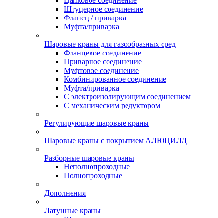
Цапковое соединение
Штуцерное соединение
Фланец / приварка
Муфта/приварка
Шаровые краны для газообразных сред
Фланцевое соединение
Приварное соединение
Муфтовое соединение
Комбинированное соединение
Муфта/приварка
С электроизолирующим соединением
С механическим редуктором
Регулирующие шаровые краны
Шаровые краны с покрытием АЛЮЦИЛД
Разборные шаровые краны
Неполнопроходные
Полнопроходные
Дополнения
Латунные краны