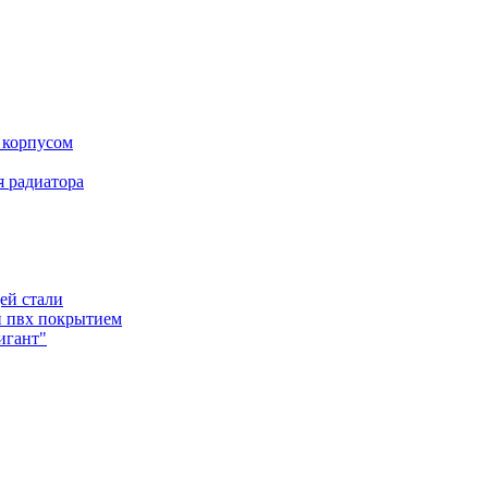
 корпусом
 радиатора
ей стали
и пвх покрытием
игант"