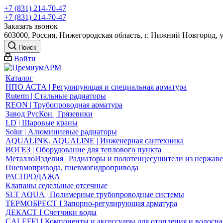
+7 (831) 214-70-47
+7 (831) 214-70-47
Заказать звонок
603000, Россия, Нижегородская область, г. Нижний Новгород, 
Поиск
Войти
Каталог
НПО АСТА | Регулирующая и специальная арматура
Ruterm | Стальные радиаторы
REON | Трубопроводная арматура
Завод РусКон | Грязевики
LD | Шаровые краны
Solur | Алюминиевые радиаторы
AQUALINK, AQUALINE | Инженерная сантехника
ВОГЕЗ | Оборудование для теплового пункта
МеталлоИзделия | Радиаторы и полотенцесушители из нержав
Пневмопривода, пневмогидропривода
РАСПРОДАЖА
Клапаны седельные отсечные
SLT AQUA | Полимерные трубопроводные системы
ТЕРМОБРЕСТ І Запорно-регулирующая арматура
ДЕКАСТ І Счетчики воды
CALEFFI І Компоненты и аксессуары для отопления и водосн