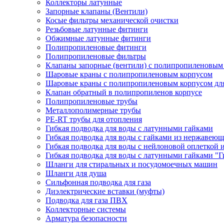
Коллекторы латунные
Запорные клапаны (Вентили)
Косые фильтры механической очистки
Резьбовые латунные фитинги
Обжимные латунные фитинги
Полипропиленовые фитинги
Полипропиленовые фильтры
Клапаны запорные (вентили) с полипропиленовым
Шаровые краны с полипропиленовым корпусом
Шаровые краны с полипропиленовым корпусом для
Клапан обратный в полипропиленов корпусе
Полипропиленовые трубы
Металлополимерные трубы
PE-RT трубы для отопления
Гибкая подводка для воды с латунными гайками
Гибкая подводка для воды с гайками из нержавеющ
Гибкая подводка для воды с нейлоновой оплеткой 
Гибкая подводка для воды с латунными гайками "Г
Шланги для стиральных и посудомоечных машин
Шланги для душа
Сильфонная подводка для газа
Диэлектрические вставки (муфты)
Подводка для газа ПВХ
Коллекторные системы
Арматура безопасности