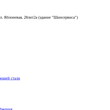
ул. Яблоневая, 28лит2а (здание "Шинсервиса")
еющей стали
абжения