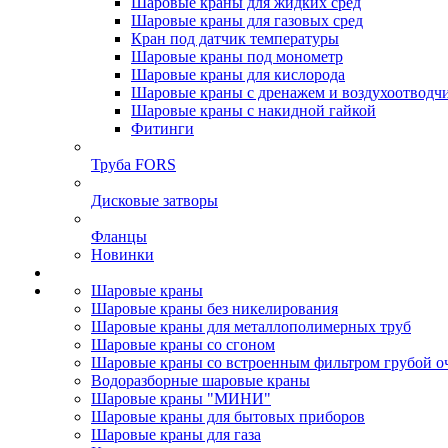
Шаровые краны для жидких сред
Шаровые краны для газовых сред
Кран под датчик температуры
Шаровые краны под монометр
Шаровые краны для кислорода
Шаровые краны с дренажем и воздухоотводч
Шаровые краны с накидной гайкой
Фитинги
Труба FORS
Дисковые затворы
Фланцы
Новинки
Шаровые краны
Шаровые краны без никелирования
Шаровые краны для металлополимерных труб
Шаровые краны со сгоном
Шаровые краны со встроенным фильтром грубой о
Водоразборные шаровые краны
Шаровые краны "МИНИ"
Шаровые краны для бытовых приборов
Шаровые краны для газа