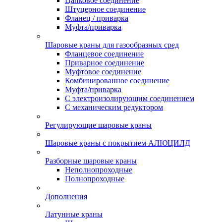
Цапковое соединение
Штуцерное соединение
Фланец / приварка
Муфта/приварка
Шаровые краны для газообразных сред
Фланцевое соединение
Приварное соединение
Муфтовое соединение
Комбинированное соединение
Муфта/приварка
С электроизолирующим соединением
С механическим редуктором
Регулирующие шаровые краны
Шаровые краны с покрытием АЛЮЦИЛД
Разборные шаровые краны
Неполнопроходные
Полнопроходные
Дополнения
Латунные краны