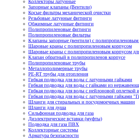
Коллекторы латунные
Запорные клапаны (Вентили)
Косые фильтры механической очистки
Резьбовые латунные фитинги
Обжимные латунные фитинги
Полипропиленовые фитинги
Полипропиленовые фильтры
Клапаны запорные (вентили) с полипропиленовым
Шаровые краны с полипропиленовым корпусом
Шаровые краны с полипропиленовым корпусом для
Клапан обратный в полипропиленов корпусе
Полипропиленовые трубы
Металлополимерные трубы
PE-RT трубы для отопления
Гибкая подводка для воды с латунными гайками
Гибкая подводка для воды с гайками из нержавеющ
Гибкая подводка для воды с нейлоновой оплеткой 
Гибкая подводка для воды с латунными гайками "Г
Шланги для стиральных и посудомоечных машин
Шланги для душа
Сильфонная подводка для газа
Диэлектрические вставки (муфты)
Подводка для газа ПВХ
Коллекторные системы
Арматура безопасности