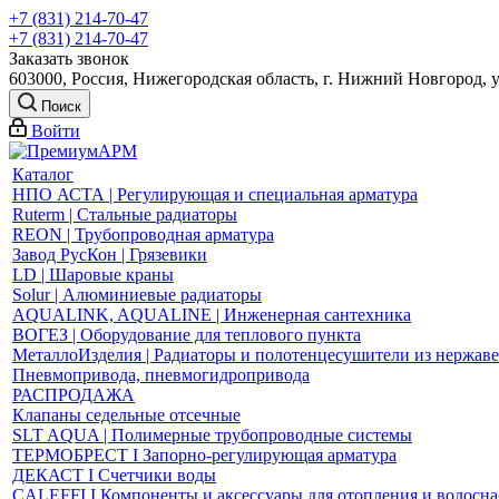
+7 (831) 214-70-47
+7 (831) 214-70-47
Заказать звонок
603000, Россия, Нижегородская область, г. Нижний Новгород, 
Поиск
Войти
Каталог
НПО АСТА | Регулирующая и специальная арматура
Ruterm | Стальные радиаторы
REON | Трубопроводная арматура
Завод РусКон | Грязевики
LD | Шаровые краны
Solur | Алюминиевые радиаторы
AQUALINK, AQUALINE | Инженерная сантехника
ВОГЕЗ | Оборудование для теплового пункта
МеталлоИзделия | Радиаторы и полотенцесушители из нержав
Пневмопривода, пневмогидропривода
РАСПРОДАЖА
Клапаны седельные отсечные
SLT AQUA | Полимерные трубопроводные системы
ТЕРМОБРЕСТ І Запорно-регулирующая арматура
ДЕКАСТ І Счетчики воды
CALEFFI І Компоненты и аксессуары для отопления и водосн