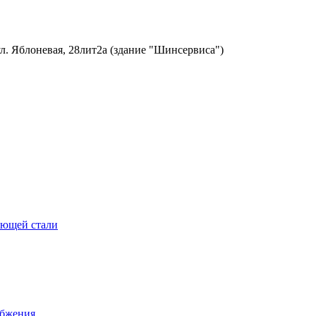
ул. Яблоневая, 28лит2а (здание "Шинсервиса")
еющей стали
абжения