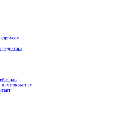
 корпусом
 радиатора
ей стали
и пвх покрытием
игант"