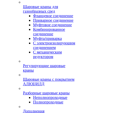
Шаровые краны для
газообразных сред
Фланцевое соединение
Приварное соединение
Муфтовое соединение
Комбинированное
соединение
Муфта/приварка
С электроизолирующим
соединением
С механическим
редуктором
Регулирующие шаровые
краны
Шаровые краны с покрытием
АЛЮЦИЛД
Разборные шаровые краны
Неполнопроходные
Полнопроходные
Дополнения