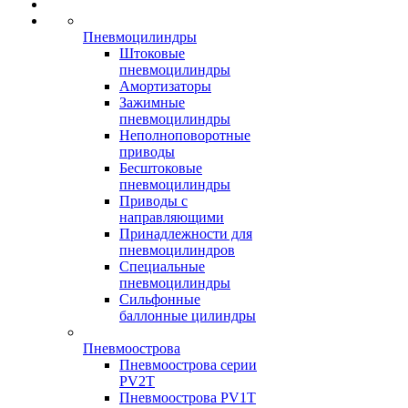
Пневмоцилиндры
Штоковые
пневмоцилиндры
Амортизаторы
Зажимные
пневмоцилиндры
Неполноповоротные
приводы
Бесштоковые
пневмоцилиндры
Приводы с
направляющими
Принадлежности для
пневмоцилиндров
Специальные
пневмоцилиндры
Сильфонные
баллонные цилиндры
Пневмоострова
Пневмоострова серии
PV2T
Пневмоострова PV1T