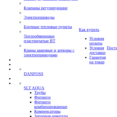
Клапаны регулирующие
Электроприводы
Блочные тепловые пункты
Как купить
Теплообменники
Условия
пластинчатые ВТ
оплаты
Условия
Пост
Краны шаровые и затворы с
доставки
электроприводами
Гарантия
на товар
DANFOSS
SLT AQUA
Трубы
Фитинги
Фитинги
комбинированные
Компенсаторы
Запорная арматура