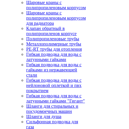
Шаровые краны с
полипропиленовым корпусом
Шаровые краны с
полипропиленовым корпусом
для радиатора
Клапан обратный в
полипропиленов корпусе
Полипропиленовые трубы
Металлополимерные трубы
PE-RT трубы для отопления
Гибкая подводка для воды с
латунными гайками
Гибкая подводка для воды с
гайками из нержавеющей
стали
Гибкая подводка для воды с
нейлоновой оплеткой и пвх
покрытием
Гибкая подводка для воды с
латунными гайками "Гигант"
Шланги для стиральных и
посудомоечных машин
Шланги для душа
Сильфонная подводка для
газа