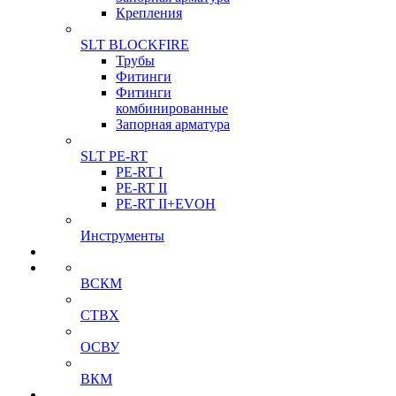
Крепления
SLT BLOCKFIRE
Трубы
Фитинги
Фитинги
комбинированные
Запорная арматура
SLT PE-RT
PE-RT I
PE-RT II
PE-RT II+EVOH
Инструменты
ВСКМ
СТВХ
ОСВУ
ВКМ