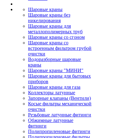
Шаровые краны
Шаровые краны без
никелирования
Шаровые краны для
металлополимерных труб
Шаровые краны со сгоном
Шаровые краны со
встроенным фильтром грубой
очистки
Водоразборные шаровые
краны
Шаровые краны "МИНИ"
Шаровые краны для бытовых
приборов
Шаровые краны для газа
Коллекторы латунные
Запорные клапаны (Вентили)
Косые фильтры механической
очистки
Резьбовые латунные фитинги
Обжимные латунные
фитинги
Полипропиленовые фитинги
Полипропиленовые фильтры