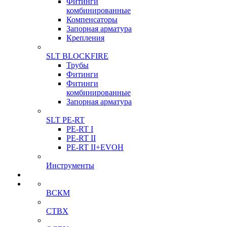
Фитинги
комбинированные
Компенсаторы
Запорная арматура
Крепления
SLT BLOCKFIRE
Трубы
Фитинги
Фитинги
комбинированные
Запорная арматура
SLT PE-RT
PE-RT I
PE-RT II
PE-RT II+EVOH
Инструменты
ВСКМ
СТВХ