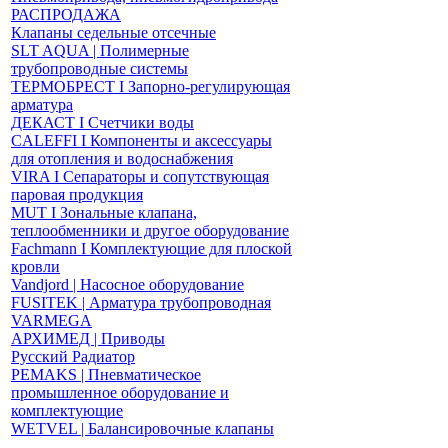
РАСПРОДАЖА
Клапаны седельные отсечные
SLT AQUA | Полимерные
трубопроводные системы
ТЕРМОБРЕСТ І Запорно-регулирующая
арматура
ДЕКАСТ І Счетчики воды
CALEFFI І Компоненты и аксессуары
для отопления и водоснабжения
VIRA І Сепараторы и сопутствующая
паровая продукция
MUT І Зональные клапана,
теплообменники и другое оборудование
Fachmann І Комплектующие для плоской
кровли
Vandjord | Насосное оборудование
FUSITEK | Арматура трубопроводная
VARMEGA
АРХИМЕД | Приводы
Русский Радиатор
PEMAKS | Пневматическое
промышленное оборудование и
комплектующие
WETVEL | Балансировочные клапаны