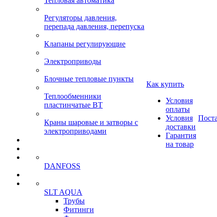
Тепловая автоматика
Регуляторы давления,
перепада давления, перепуска
Клапаны регулирующие
Электроприводы
Блочные тепловые пункты
Как купить
Теплообменники
Условия
пластинчатые ВТ
оплаты
Условия
Пост
Краны шаровые и затворы с
доставки
электроприводами
Гарантия
на товар
DANFOSS
SLT AQUA
Трубы
Фитинги