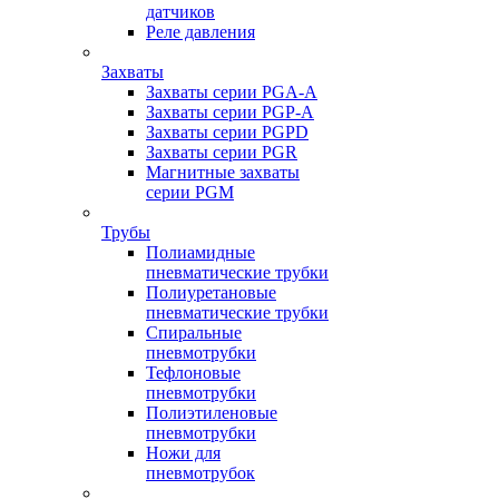
датчиков
Реле давления
Захваты
Захваты серии PGA-A
Захваты серии PGP-A
Захваты серии PGPD
Захваты серии PGR
Магнитные захваты
серии PGM
Трубы
Полиамидные
пневматические трубки
Полиуретановые
пневматические трубки
Спиральные
пневмотрубки
Тефлоновые
пневмотрубки
Полиэтиленовые
пневмотрубки
Ножи для
пневмотрубок