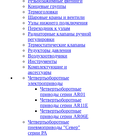
Резьбозажимные фитинги
Концевые группы
Термоголовки
Шаровые краны и вентили
Узлы нижнего подключения
Переходник к узлам
Радиаторные клапаны ручной
регулировки
Термостатические клапаны
Редукторы давления
Воздухоотводчики
Инструменты
Комплектующие и
аксессуары
Четвертьоборотные
электроприводы
Четвертьоборотные
приводы серии AR01
Четвертьоборотные
приводы серии AR11E
Четвертьоборотные
приводы серии AR06E
Четвертьоборотные
пневмоприводы "Север"
серии РА