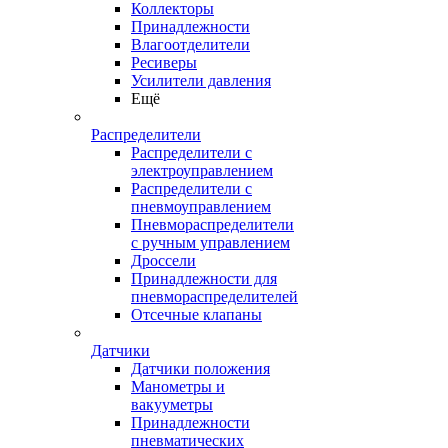
Коллекторы
Принадлежности
Влагоотделители
Ресиверы
Усилители давления
Ещё
Распределители
Распределители с
электроуправлением
Распределители с
пневмоуправлением
Пневмораспределители
с ручным управлением
Дроссели
Принадлежности для
пневмораспределителей
Отсечные клапаны
Датчики
Датчики положения
Манометры и
вакууметры
Принадлежности
пневматических