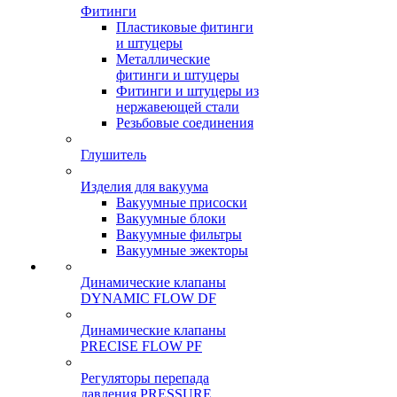
Фитинги
Пластиковые фитинги
и штуцеры
Металлические
фитинги и штуцеры
Фитинги и штуцеры из
нержавеющей стали
Резьбовые соединения
Глушитель
Изделия для вакуума
Вакуумные присоски
Вакуумные блоки
Вакуумные фильтры
Вакуумные эжекторы
Динамические клапаны
DYNAMIC FLOW DF
Динамические клапаны
PRECISE FLOW PF
Регуляторы перепада
давления PRESSURE