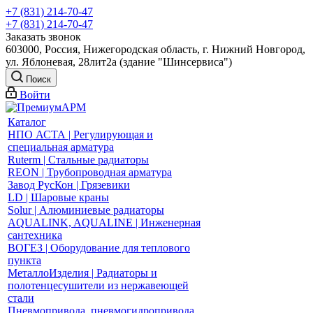
+7 (831) 214-70-47
+7 (831) 214-70-47
Заказать звонок
603000, Россия, Нижегородская область, г. Нижний Новгород,
ул. Яблоневая, 28лит2а (здание "Шинсервиса")
Поиск
Войти
Каталог
НПО АСТА | Регулирующая и
специальная арматура
Ruterm | Стальные радиаторы
REON | Трубопроводная арматура
Завод РусКон | Грязевики
LD | Шаровые краны
Solur | Алюминиевые радиаторы
AQUALINK, AQUALINE | Инженерная
сантехника
ВОГЕЗ | Оборудование для теплового
пункта
МеталлоИзделия | Радиаторы и
полотенцесушители из нержавеющей
стали
Пневмопривода, пневмогидропривода