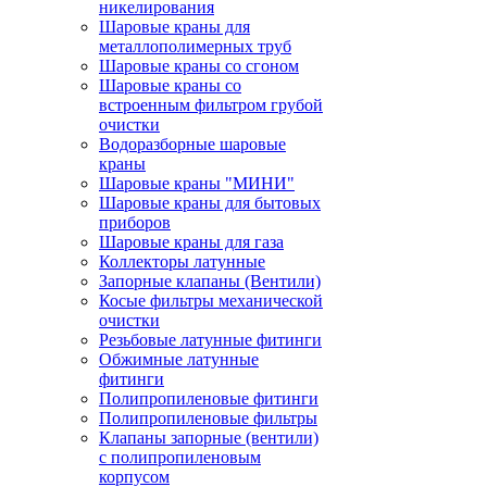
никелирования
Шаровые краны для
металлополимерных труб
Шаровые краны со сгоном
Шаровые краны со
встроенным фильтром грубой
очистки
Водоразборные шаровые
краны
Шаровые краны "МИНИ"
Шаровые краны для бытовых
приборов
Шаровые краны для газа
Коллекторы латунные
Запорные клапаны (Вентили)
Косые фильтры механической
очистки
Резьбовые латунные фитинги
Обжимные латунные
фитинги
Полипропиленовые фитинги
Полипропиленовые фильтры
Клапаны запорные (вентили)
с полипропиленовым
корпусом