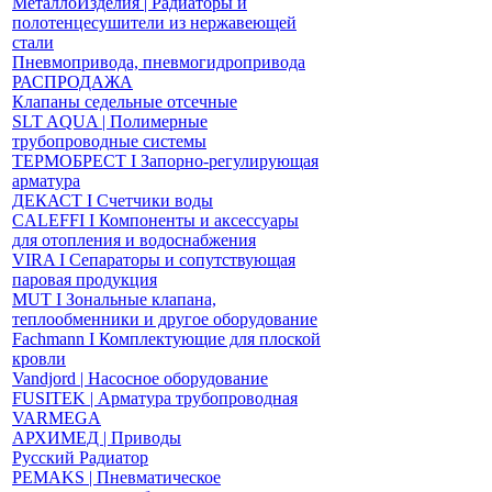
МеталлоИзделия | Радиаторы и
полотенцесушители из нержавеющей
стали
Пневмопривода, пневмогидропривода
РАСПРОДАЖА
Клапаны седельные отсечные
SLT AQUA | Полимерные
трубопроводные системы
ТЕРМОБРЕСТ І Запорно-регулирующая
арматура
ДЕКАСТ І Счетчики воды
CALEFFI І Компоненты и аксессуары
для отопления и водоснабжения
VIRA І Сепараторы и сопутствующая
паровая продукция
MUT І Зональные клапана,
теплообменники и другое оборудование
Fachmann І Комплектующие для плоской
кровли
Vandjord | Насосное оборудование
FUSITEK | Арматура трубопроводная
VARMEGA
АРХИМЕД | Приводы
Русский Радиатор
PEMAKS | Пневматическое