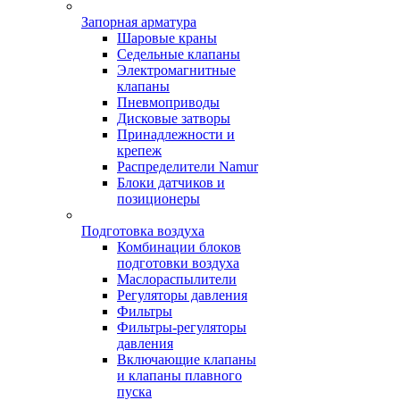
Запорная арматура
Шаровые краны
Седельные клапаны
Электромагнитные
клапаны
Пневмоприводы
Дисковые затворы
Принадлежности и
крепеж
Распределители Namur
Блоки датчиков и
позиционеры
Подготовка воздуха
Комбинации блоков
подготовки воздуха
Маслораспылители
Регуляторы давления
Фильтры
Фильтры-регуляторы
давления
Включающие клапаны
и клапаны плавного
пуска