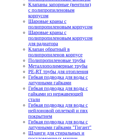
Клапаны запорные (вентили)
с полипропиленовым
корпусом
Шаровые краны с
полипропиленовым корпусом
Шаровые краны с
полипропиленовым корпусом
для радиатора
Клапан обратный в
полипропиленов корпусе
Полипропиленовые трубы
Металлополимерные трубы
PE-RT трубы для отопления
Гибкая подводка для воды с
латунными гайками
Гибкая подводка для воды с
гайками из нержавеющей
стали
Гибкая подводка для воды с
нейлоновой оплеткой и пвх
покрытием
Гибкая подводка для воды с
латунными гайками "Гигант"
Шланги для стиральных и
посудомоечных машин