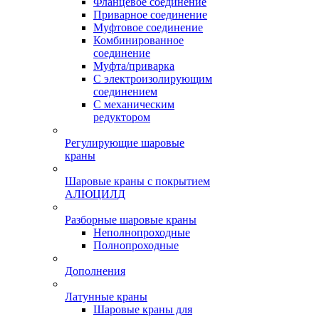
Фланцевое соединение
Приварное соединение
Муфтовое соединение
Комбинированное
соединение
Муфта/приварка
С электроизолирующим
соединением
С механическим
редуктором
Регулирующие шаровые
краны
Шаровые краны с покрытием
АЛЮЦИЛД
Разборные шаровые краны
Неполнопроходные
Полнопроходные
Дополнения
Латунные краны
Шаровые краны для