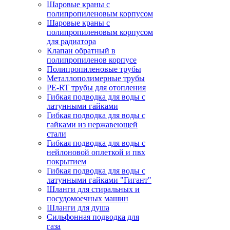
Шаровые краны с
полипропиленовым корпусом
Шаровые краны с
полипропиленовым корпусом
для радиатора
Клапан обратный в
полипропиленов корпусе
Полипропиленовые трубы
Металлополимерные трубы
PE-RT трубы для отопления
Гибкая подводка для воды с
латунными гайками
Гибкая подводка для воды с
гайками из нержавеющей
стали
Гибкая подводка для воды с
нейлоновой оплеткой и пвх
покрытием
Гибкая подводка для воды с
латунными гайками "Гигант"
Шланги для стиральных и
посудомоечных машин
Шланги для душа
Сильфонная подводка для
газа