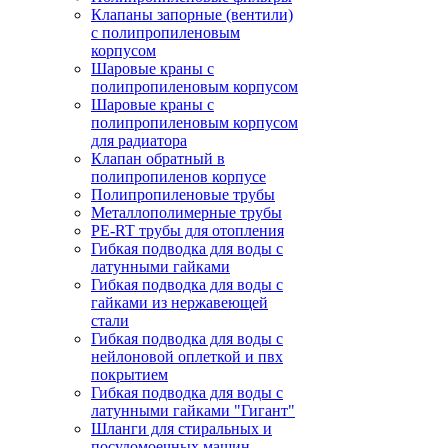
Клапаны запорные (вентили)
с полипропиленовым
корпусом
Шаровые краны с
полипропиленовым корпусом
Шаровые краны с
полипропиленовым корпусом
для радиатора
Клапан обратный в
полипропиленов корпусе
Полипропиленовые трубы
Металлополимерные трубы
PE-RT трубы для отопления
Гибкая подводка для воды с
латунными гайками
Гибкая подводка для воды с
гайками из нержавеющей
стали
Гибкая подводка для воды с
нейлоновой оплеткой и пвх
покрытием
Гибкая подводка для воды с
латунными гайками "Гигант"
Шланги для стиральных и
посудомоечных машин