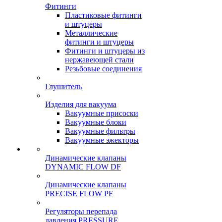
Фитинги
Пластиковые фитинги
и штуцеры
Металлические
фитинги и штуцеры
Фитинги и штуцеры из
нержавеющей стали
Резьбовые соединения
Глушитель
Изделия для вакуума
Вакуумные присоски
Вакуумные блоки
Вакуумные фильтры
Вакуумные эжекторы
Динамические клапаны
DYNAMIC FLOW DF
Динамические клапаны
PRECISE FLOW PF
Регуляторы перепада
давления PRESSURE