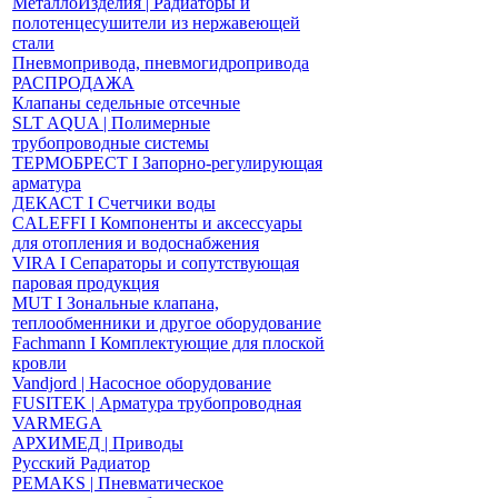
МеталлоИзделия | Радиаторы и
полотенцесушители из нержавеющей
стали
Пневмопривода, пневмогидропривода
РАСПРОДАЖА
Клапаны седельные отсечные
SLT AQUA | Полимерные
трубопроводные системы
ТЕРМОБРЕСТ І Запорно-регулирующая
арматура
ДЕКАСТ І Счетчики воды
CALEFFI І Компоненты и аксессуары
для отопления и водоснабжения
VIRA І Сепараторы и сопутствующая
паровая продукция
MUT І Зональные клапана,
теплообменники и другое оборудование
Fachmann І Комплектующие для плоской
кровли
Vandjord | Насосное оборудование
FUSITEK | Арматура трубопроводная
VARMEGA
АРХИМЕД | Приводы
Русский Радиатор
PEMAKS | Пневматическое