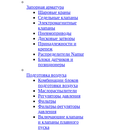
Запорная арматура
Шаровые краны
Седельные клапаны
Электромагнитные
клапаны
Пневмоприводы
Дисковые затворы
Принадлежности и
крепеж
Распределители Namur
Блоки датчиков и
позиционеры
Подготовка воздуха
Комбинации блоков
подготовки воздуха
Маслораспылители
Регуляторы давления
Фильтры
Фильтры-регуляторы
давления
Включающие клапаны
и клапаны плавного
пуска