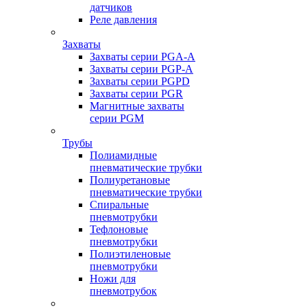
датчиков
Реле давления
Захваты
Захваты серии PGA-A
Захваты серии PGP-A
Захваты серии PGPD
Захваты серии PGR
Магнитные захваты
серии PGM
Трубы
Полиамидные
пневматические трубки
Полиуретановые
пневматические трубки
Спиральные
пневмотрубки
Тефлоновые
пневмотрубки
Полиэтиленовые
пневмотрубки
Ножи для
пневмотрубок