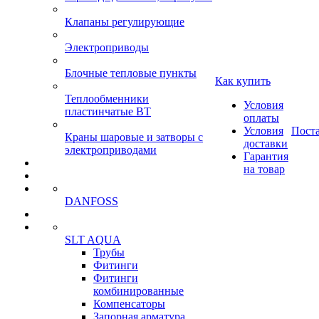
Клапаны регулирующие
Электроприводы
Блочные тепловые пункты
Как купить
Теплообменники
Условия
пластинчатые ВТ
оплаты
Условия
Пост
Краны шаровые и затворы с
доставки
электроприводами
Гарантия
на товар
DANFOSS
SLT AQUA
Трубы
Фитинги
Фитинги
комбинированные
Компенсаторы
Запорная арматура