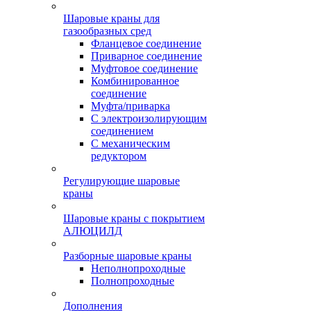
Шаровые краны для
газообразных сред
Фланцевое соединение
Приварное соединение
Муфтовое соединение
Комбинированное
соединение
Муфта/приварка
С электроизолирующим
соединением
С механическим
редуктором
Регулирующие шаровые
краны
Шаровые краны с покрытием
АЛЮЦИЛД
Разборные шаровые краны
Неполнопроходные
Полнопроходные
Дополнения