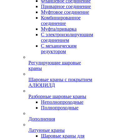
Фланцевое соединение
Приварное соединение
Муфтовое соединение
Комбинированное
соединение
Муфта/приварка
С электроизолирующим
соединением
С механическим
редуктором
Регулирующие шаровые
краны
Шаровые краны с покрытием
АЛЮЦИЛД
Разборные шаровые краны
Неполнопроходные
Полнопроходные
Дополнения
Латунные краны
Шаровые краны для