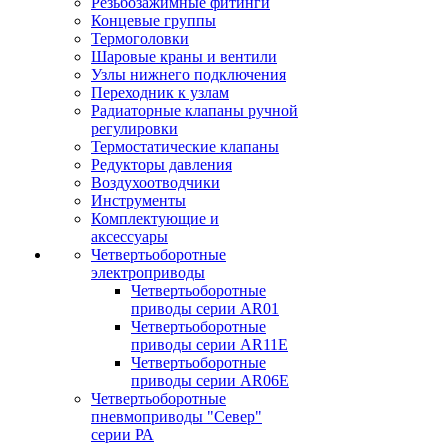
Резьбозажимные фитинги
Концевые группы
Термоголовки
Шаровые краны и вентили
Узлы нижнего подключения
Переходник к узлам
Радиаторные клапаны ручной
регулировки
Термостатические клапаны
Редукторы давления
Воздухоотводчики
Инструменты
Комплектующие и
аксессуары
Четвертьоборотные
электроприводы
Четвертьоборотные
приводы серии AR01
Четвертьоборотные
приводы серии AR11E
Четвертьоборотные
приводы серии AR06E
Четвертьоборотные
пневмоприводы "Север"
серии РА