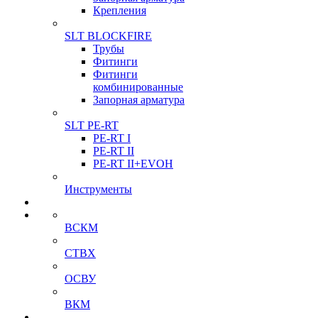
Крепления
SLT BLOCKFIRE
Трубы
Фитинги
Фитинги
комбинированные
Запорная арматура
SLT PE-RT
PE-RT I
PE-RT II
PE-RT II+EVOH
Инструменты
ВСКМ
СТВХ
ОСВУ
ВКМ