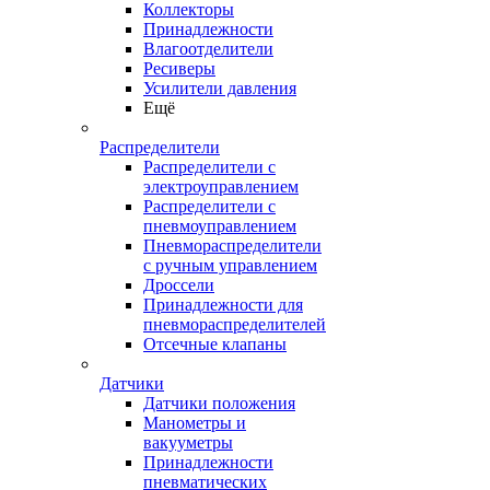
Коллекторы
Принадлежности
Влагоотделители
Ресиверы
Усилители давления
Ещё
Распределители
Распределители с
электроуправлением
Распределители с
пневмоуправлением
Пневмораспределители
с ручным управлением
Дроссели
Принадлежности для
пневмораспределителей
Отсечные клапаны
Датчики
Датчики положения
Манометры и
вакууметры
Принадлежности
пневматических