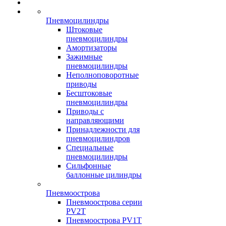
Пневмоцилиндры
Штоковые
пневмоцилиндры
Амортизаторы
Зажимные
пневмоцилиндры
Неполноповоротные
приводы
Бесштоковые
пневмоцилиндры
Приводы с
направляющими
Принадлежности для
пневмоцилиндров
Специальные
пневмоцилиндры
Сильфонные
баллонные цилиндры
Пневмоострова
Пневмоострова серии
PV2T
Пневмоострова PV1T