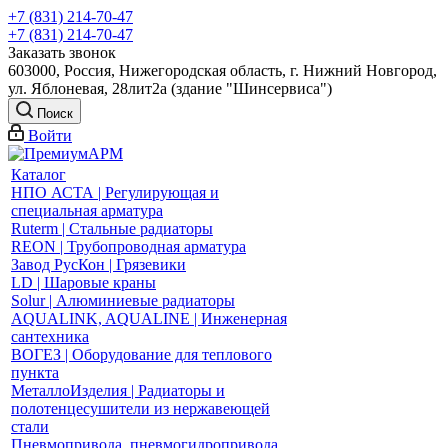
+7 (831) 214-70-47
+7 (831) 214-70-47
Заказать звонок
603000, Россия, Нижегородская область, г. Нижний Новгород,
ул. Яблоневая, 28лит2а (здание "Шинсервиса")
Поиск
Войти
Каталог
НПО АСТА | Регулирующая и
специальная арматура
Ruterm | Стальные радиаторы
REON | Трубопроводная арматура
Завод РусКон | Грязевики
LD | Шаровые краны
Solur | Алюминиевые радиаторы
AQUALINK, AQUALINE | Инженерная
сантехника
ВОГЕЗ | Оборудование для теплового
пункта
МеталлоИзделия | Радиаторы и
полотенцесушители из нержавеющей
стали
Пневмопривода, пневмогидропривода