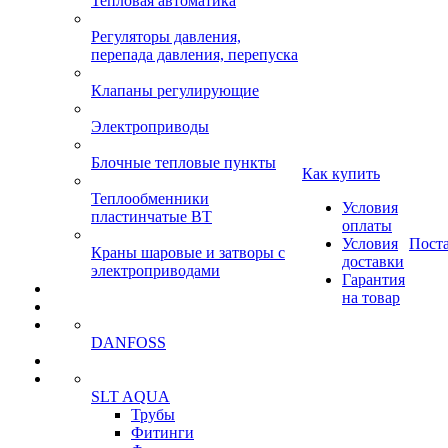
Тепловая автоматика
Регуляторы давления,
перепада давления, перепуска
Клапаны регулирующие
Электроприводы
Блочные тепловые пункты
Как купить
Теплообменники
Условия
пластинчатые ВТ
оплаты
Условия
Пост
Краны шаровые и затворы с
доставки
электроприводами
Гарантия
на товар
DANFOSS
SLT AQUA
Трубы
Фитинги