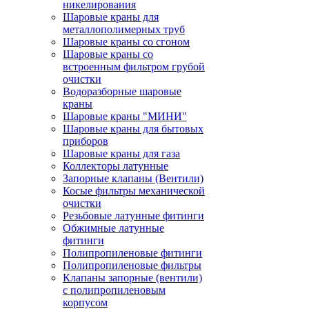
никелирования
Шаровые краны для
металлополимерных труб
Шаровые краны со сгоном
Шаровые краны со
встроенным фильтром грубой
очистки
Водоразборные шаровые
краны
Шаровые краны "МИНИ"
Шаровые краны для бытовых
приборов
Шаровые краны для газа
Коллекторы латунные
Запорные клапаны (Вентили)
Косые фильтры механической
очистки
Резьбовые латунные фитинги
Обжимные латунные
фитинги
Полипропиленовые фитинги
Полипропиленовые фильтры
Клапаны запорные (вентили)
с полипропиленовым
корпусом