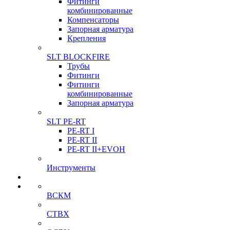
Фитинги
комбинированные
Компенсаторы
Запорная арматура
Крепления
SLT BLOCKFIRE
Трубы
Фитинги
Фитинги
комбинированные
Запорная арматура
SLT PE-RT
PE-RT I
PE-RT II
PE-RT II+EVOH
Инструменты
ВСКМ
СТВХ