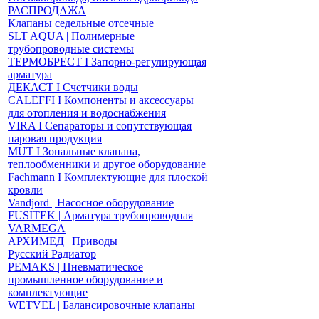
РАСПРОДАЖА
Клапаны седельные отсечные
SLT AQUA | Полимерные
трубопроводные системы
ТЕРМОБРЕСТ І Запорно-регулирующая
арматура
ДЕКАСТ І Счетчики воды
CALEFFI І Компоненты и аксессуары
для отопления и водоснабжения
VIRA І Сепараторы и сопутствующая
паровая продукция
MUT І Зональные клапана,
теплообменники и другое оборудование
Fachmann І Комплектующие для плоской
кровли
Vandjord | Насосное оборудование
FUSITEK | Арматура трубопроводная
VARMEGA
АРХИМЕД | Приводы
Русский Радиатор
PEMAKS | Пневматическое
промышленное оборудование и
комплектующие
WETVEL | Балансировочные клапаны