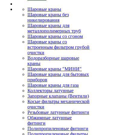
Шаровые краны
Шаровые краны без
никелирования
Шаровые краны для
металлополимерных труб
Шаровые краны со сгоном
Шаровые краны со
встроенным фильтром грубой
очистки
Водоразборные шаровые
краны
Шаровые краны "МИНИ"
Шаровые краны для бытовых
приборов
Шаровые краны для газа
Коллекторы латунные
Запорные клапаны (Вентили)
Косые фильтры механической
очистки
Резьбовые латунные фитинги
Обжимные латунные
фитинги
Полипропиленовые фитинги
Полипропиленовые фильтры