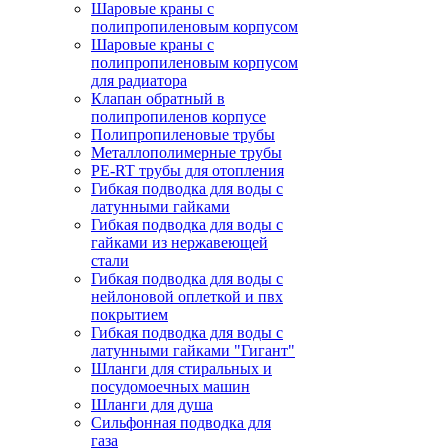
Шаровые краны с
полипропиленовым корпусом
Шаровые краны с
полипропиленовым корпусом
для радиатора
Клапан обратный в
полипропиленов корпусе
Полипропиленовые трубы
Металлополимерные трубы
PE-RT трубы для отопления
Гибкая подводка для воды с
латунными гайками
Гибкая подводка для воды с
гайками из нержавеющей
стали
Гибкая подводка для воды с
нейлоновой оплеткой и пвх
покрытием
Гибкая подводка для воды с
латунными гайками "Гигант"
Шланги для стиральных и
посудомоечных машин
Шланги для душа
Сильфонная подводка для
газа