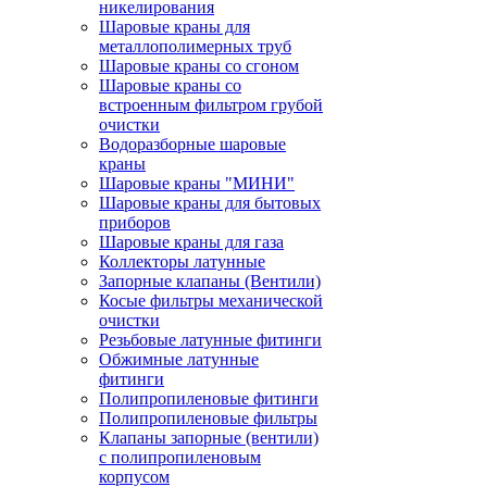
никелирования
Шаровые краны для
металлополимерных труб
Шаровые краны со сгоном
Шаровые краны со
встроенным фильтром грубой
очистки
Водоразборные шаровые
краны
Шаровые краны "МИНИ"
Шаровые краны для бытовых
приборов
Шаровые краны для газа
Коллекторы латунные
Запорные клапаны (Вентили)
Косые фильтры механической
очистки
Резьбовые латунные фитинги
Обжимные латунные
фитинги
Полипропиленовые фитинги
Полипропиленовые фильтры
Клапаны запорные (вентили)
с полипропиленовым
корпусом