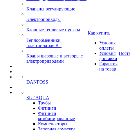
Клапаны регулирующие
Электроприводы
Блочные тепловые пункты
Как купить
Теплообменники
Условия
пластинчатые ВТ
оплаты
Условия
Пост
Краны шаровые и затворы с
доставки
электроприводами
Гарантия
на товар
DANFOSS
SLT AQUA
Трубы
Фитинги
Фитинги
комбинированные
Компенсаторы
Запорная арматура