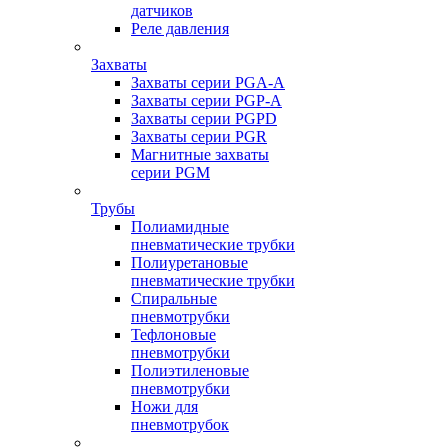
датчиков
Реле давления
Захваты
Захваты серии PGA-A
Захваты серии PGP-A
Захваты серии PGPD
Захваты серии PGR
Магнитные захваты
серии PGM
Трубы
Полиамидные
пневматические трубки
Полиуретановые
пневматические трубки
Спиральные
пневмотрубки
Тефлоновые
пневмотрубки
Полиэтиленовые
пневмотрубки
Ножи для
пневмотрубок