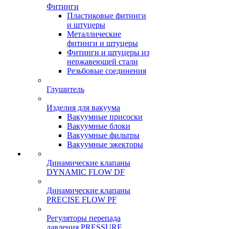
Фитинги
Пластиковые фитинги
и штуцеры
Металлические
фитинги и штуцеры
Фитинги и штуцеры из
нержавеющей стали
Резьбовые соединения
Глушитель
Изделия для вакуума
Вакуумные присоски
Вакуумные блоки
Вакуумные фильтры
Вакуумные эжекторы
Динамические клапаны
DYNAMIC FLOW DF
Динамические клапаны
PRECISE FLOW PF
Регуляторы перепада
давления PRESSURE