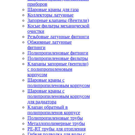
приборов
Шаровые краны для газа
Коллекторы латунные
Запорные клапаны (Вентили)
Косые фильтры механической
очистки
Резьбовые латунные фитинги
Обжимные латунные
фитинги
Полипропиленовые фитинги
Полипропиленовые фильтры
Клапаны запорные (вентили)
с полипропиленовым
корпусом
Шаровые краны с
полипропиленовым корпусом
Шаровые краны с
полипропиленовым корпусом
для радиатора
Клапан обратный в
полипропиленов корпусе
Полипропиленовые трубы
Металлополимерные трубы
PE-RT трубы для отопления
Гибкая подводка для воды с