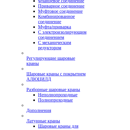
Фланцевое соединение
Приварное соединение
Муфтовое соединение
Комбинированное
соединение
Муфта/приварка
С электроизолирующим
соединением
С механическим
редуктором
Регулирующие шаровые
краны
Шаровые краны с покрытием
АЛЮЦИЛД
Разборные шаровые краны
Неполнопроходные
Полнопроходные
Дополнения
Латунные краны
Шаровые краны для