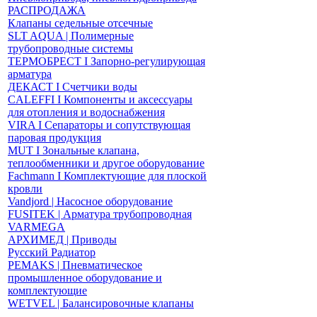
РАСПРОДАЖА
Клапаны седельные отсечные
SLT AQUA | Полимерные
трубопроводные системы
ТЕРМОБРЕСТ І Запорно-регулирующая
арматура
ДЕКАСТ І Счетчики воды
CALEFFI І Компоненты и аксессуары
для отопления и водоснабжения
VIRA І Сепараторы и сопутствующая
паровая продукция
MUT І Зональные клапана,
теплообменники и другое оборудование
Fachmann І Комплектующие для плоской
кровли
Vandjord | Насосное оборудование
FUSITEK | Арматура трубопроводная
VARMEGA
АРХИМЕД | Приводы
Русский Радиатор
PEMAKS | Пневматическое
промышленное оборудование и
комплектующие
WETVEL | Балансировочные клапаны