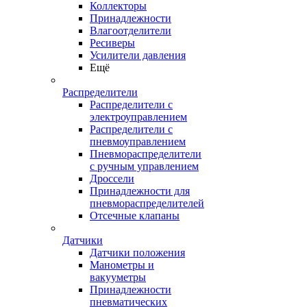
Коллекторы
Принадлежности
Влагоотделители
Ресиверы
Усилители давления
Ещё
Распределители
Распределители с
электроуправлением
Распределители с
пневмоуправлением
Пневмораспределители
с ручным управлением
Дроссели
Принадлежности для
пневмораспределителей
Отсечные клапаны
Датчики
Датчики положения
Манометры и
вакууметры
Принадлежности
пневматических