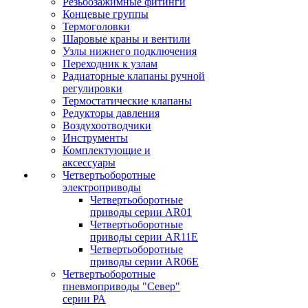
Резьбозажимные фитинги
Концевые группы
Термоголовки
Шаровые краны и вентили
Узлы нижнего подключения
Переходник к узлам
Радиаторные клапаны ручной
регулировки
Термостатические клапаны
Редукторы давления
Воздухоотводчики
Инструменты
Комплектующие и
аксессуары
Четвертьоборотные
электроприводы
Четвертьоборотные
приводы серии AR01
Четвертьоборотные
приводы серии AR11E
Четвертьоборотные
приводы серии AR06E
Четвертьоборотные
пневмоприводы "Север"
серии РА