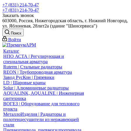
+7 (831) 214-70-47
+7 (831) 214-70-47
Заказать звонок
603000, Россия, Нижегородская область, г. Нижний Новгород,
ул. Яблоневая, 28лит2а (здание "Шинсервиса")
Поиск
Войти
Каталог
НПО АСТА | Регулирующая и
специальная арматура
Ruterm | Стальные радиаторы
REON | Трубопроводная арматура
Завод РусКон | Грязевики
LD | Шаровые краны
Solur | Алюминиевые радиаторы
AQUALINK, AQUALINE | Инженерная
сантехника
ВОГЕЗ | Оборудование для теплового
пункта
МеталлоИзделия | Радиаторы и
полотенцесушители из нержавеющей
стали
Пневмопривода, пневмогидропривода