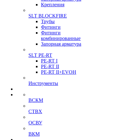
Крепления
SLT BLOCKFIRE
Трубы
Фитинги
Фитинги
комбинированные
Запорная арматура
SLT PE-RT
PE-RT I
PE-RT II
PE-RT II+EVOH
Инструменты
ВСКМ
СТВХ
ОСВУ
ВКМ