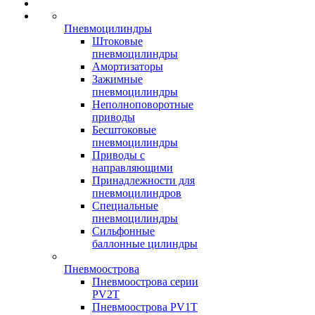
Пневмоцилиндры
Штоковые
пневмоцилиндры
Амортизаторы
Зажимные
пневмоцилиндры
Неполноповоротные
приводы
Бесштоковые
пневмоцилиндры
Приводы с
направляющими
Принадлежности для
пневмоцилиндров
Специальные
пневмоцилиндры
Сильфонные
баллонные цилиндры
Пневмоострова
Пневмоострова серии
PV2T
Пневмоострова PV1T