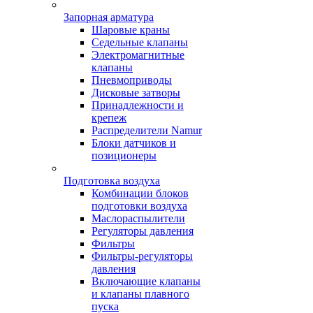
Запорная арматура
Шаровые краны
Седельные клапаны
Электромагнитные
клапаны
Пневмоприводы
Дисковые затворы
Принадлежности и
крепеж
Распределители Namur
Блоки датчиков и
позиционеры
Подготовка воздуха
Комбинации блоков
подготовки воздуха
Маслораспылители
Регуляторы давления
Фильтры
Фильтры-регуляторы
давления
Включающие клапаны
и клапаны плавного
пуска