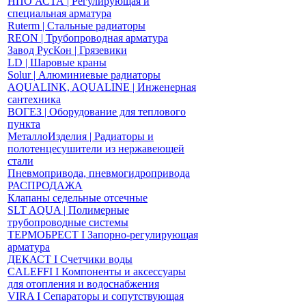
НПО АСТА | Регулирующая и
специальная арматура
Ruterm | Стальные радиаторы
REON | Трубопроводная арматура
Завод РусКон | Грязевики
LD | Шаровые краны
Solur | Алюминиевые радиаторы
AQUALINK, AQUALINE | Инженерная
сантехника
ВОГЕЗ | Оборудование для теплового
пункта
МеталлоИзделия | Радиаторы и
полотенцесушители из нержавеющей
стали
Пневмопривода, пневмогидропривода
РАСПРОДАЖА
Клапаны седельные отсечные
SLT AQUA | Полимерные
трубопроводные системы
ТЕРМОБРЕСТ І Запорно-регулирующая
арматура
ДЕКАСТ І Счетчики воды
CALEFFI І Компоненты и аксессуары
для отопления и водоснабжения
VIRA І Сепараторы и сопутствующая