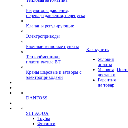
Тепловая автоматика
Регуляторы давления,
перепада давления, перепуска
Клапаны регулирующие
Электроприводы
Блочные тепловые пункты
Как купить
Теплообменники
Условия
пластинчатые ВТ
оплаты
Условия
Пост
Краны шаровые и затворы с
доставки
электроприводами
Гарантия
на товар
DANFOSS
SLT AQUA
Трубы
Фитинги