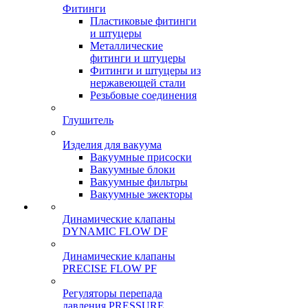
Фитинги
Пластиковые фитинги
и штуцеры
Металлические
фитинги и штуцеры
Фитинги и штуцеры из
нержавеющей стали
Резьбовые соединения
Глушитель
Изделия для вакуума
Вакуумные присоски
Вакуумные блоки
Вакуумные фильтры
Вакуумные эжекторы
Динамические клапаны
DYNAMIC FLOW DF
Динамические клапаны
PRECISE FLOW PF
Регуляторы перепада
давления PRESSURE