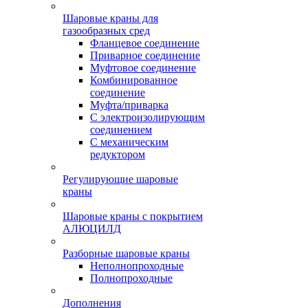
Шаровые краны для
газообразных сред
Фланцевое соединение
Приварное соединение
Муфтовое соединение
Комбинированное
соединение
Муфта/приварка
С электроизолирующим
соединением
С механическим
редуктором
Регулирующие шаровые
краны
Шаровые краны с покрытием
АЛЮЦИЛД
Разборные шаровые краны
Неполнопроходные
Полнопроходные
Дополнения