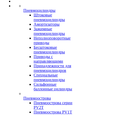
Пневмоцилиндры
Штоковые
пневмоцилиндры
Амортизаторы
Зажимные
пневмоцилиндры
Неполноповоротные
приводы
Бесштоковые
пневмоцилиндры
Приводы с
направляющими
Принадлежности для
пневмоцилиндров
Специальные
пневмоцилиндры
Сильфонные
баллонные цилиндры
Пневмоострова
Пневмоострова серии
PV2T
Пневмоострова PV1T