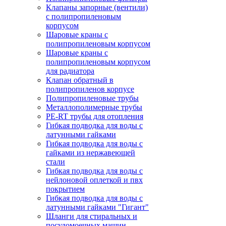
Клапаны запорные (вентили)
с полипропиленовым
корпусом
Шаровые краны с
полипропиленовым корпусом
Шаровые краны с
полипропиленовым корпусом
для радиатора
Клапан обратный в
полипропиленов корпусе
Полипропиленовые трубы
Металлополимерные трубы
PE-RT трубы для отопления
Гибкая подводка для воды с
латунными гайками
Гибкая подводка для воды с
гайками из нержавеющей
стали
Гибкая подводка для воды с
нейлоновой оплеткой и пвх
покрытием
Гибкая подводка для воды с
латунными гайками "Гигант"
Шланги для стиральных и
посудомоечных машин