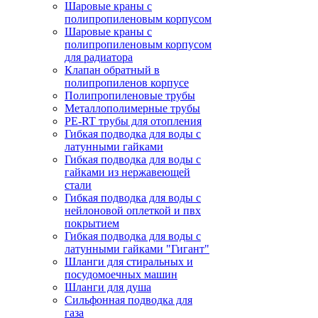
Шаровые краны с
полипропиленовым корпусом
Шаровые краны с
полипропиленовым корпусом
для радиатора
Клапан обратный в
полипропиленов корпусе
Полипропиленовые трубы
Металлополимерные трубы
PE-RT трубы для отопления
Гибкая подводка для воды с
латунными гайками
Гибкая подводка для воды с
гайками из нержавеющей
стали
Гибкая подводка для воды с
нейлоновой оплеткой и пвх
покрытием
Гибкая подводка для воды с
латунными гайками "Гигант"
Шланги для стиральных и
посудомоечных машин
Шланги для душа
Сильфонная подводка для
газа