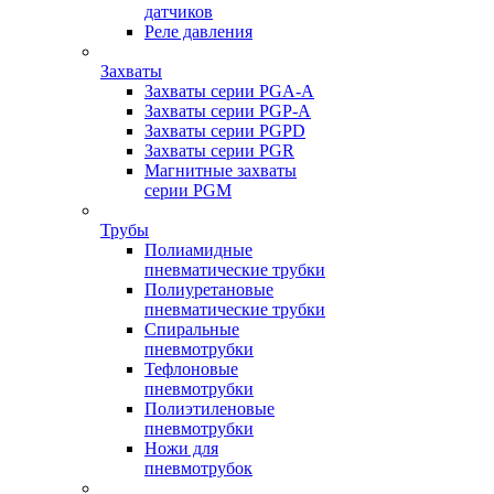
датчиков
Реле давления
Захваты
Захваты серии PGA-A
Захваты серии PGP-A
Захваты серии PGPD
Захваты серии PGR
Магнитные захваты
серии PGM
Трубы
Полиамидные
пневматические трубки
Полиуретановые
пневматические трубки
Спиральные
пневмотрубки
Тефлоновые
пневмотрубки
Полиэтиленовые
пневмотрубки
Ножи для
пневмотрубок