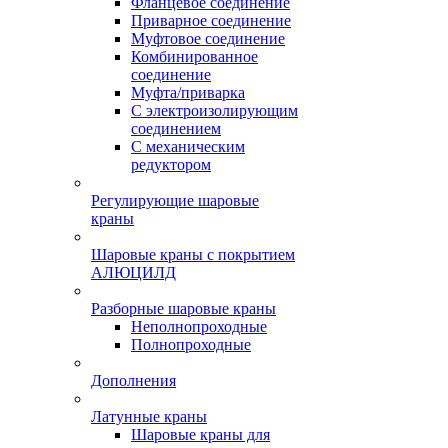
Фланцевое соединение
Приварное соединение
Муфтовое соединение
Комбинированное
соединение
Муфта/приварка
С электроизолирующим
соединением
С механическим
редуктором
Регулирующие шаровые
краны
Шаровые краны с покрытием
АЛЮЦИЛД
Разборные шаровые краны
Неполнопроходные
Полнопроходные
Дополнения
Латунные краны
Шаровые краны для