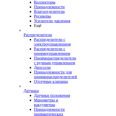
Коллекторы
Принадлежности
Влагоотделители
Ресиверы
Усилители давления
Ещё
Распределители
Распределители с
электроуправлением
Распределители с
пневмоуправлением
Пневмораспределители
с ручным управлением
Дроссели
Принадлежности для
пневмораспределителей
Отсечные клапаны
Датчики
Датчики положения
Манометры и
вакууметры
Принадлежности
пневматических