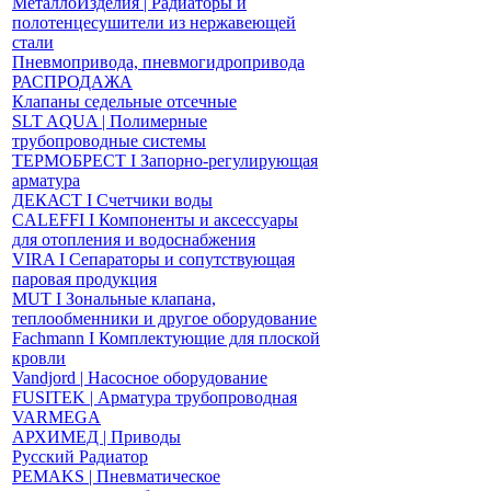
МеталлоИзделия | Радиаторы и
полотенцесушители из нержавеющей
стали
Пневмопривода, пневмогидропривода
РАСПРОДАЖА
Клапаны седельные отсечные
SLT AQUA | Полимерные
трубопроводные системы
ТЕРМОБРЕСТ І Запорно-регулирующая
арматура
ДЕКАСТ І Счетчики воды
CALEFFI І Компоненты и аксессуары
для отопления и водоснабжения
VIRA І Сепараторы и сопутствующая
паровая продукция
MUT І Зональные клапана,
теплообменники и другое оборудование
Fachmann І Комплектующие для плоской
кровли
Vandjord | Насосное оборудование
FUSITEK | Арматура трубопроводная
VARMEGA
АРХИМЕД | Приводы
Русский Радиатор
PEMAKS | Пневматическое