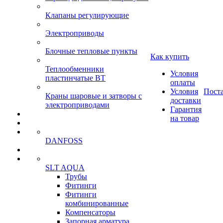
Клапаны регулирующие
Электроприводы
Блочные тепловые пункты
Как купить
Теплообменники
Условия
пластинчатые ВТ
оплаты
Условия
Пост
Краны шаровые и затворы с
доставки
электроприводами
Гарантия
на товар
DANFOSS
SLT AQUA
Трубы
Фитинги
Фитинги
комбинированные
Компенсаторы
Запорная арматура