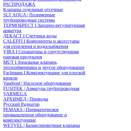
РАСПРОДАЖА
Клапаны седельные отсечные
SLT AQUA | Полимерные
трубопроводные системы
ТЕРМОБРЕСТ І Запорно-регулирующая
арматура
ДЕКАСТ І Счетчики воды
CALEFFI І Компоненты и аксессуары
для отопления и водоснабжения
VIRA І Сепараторы и сопутствующая
паровая продукция
MUT І Зональные клапана,
теплообменники и другое оборудование
Fachmann І Комплектующие для плоской
кровли
Vandjord | Насосное оборудование
FUSITEK | Арматура трубопроводная
VARMEGA
АРХИМЕД | Приводы
Русский Радиатор
PEMAKS | Пневматическое
промышленное оборудование и
комплектующие
WETVEL | Балансировочные клапаны