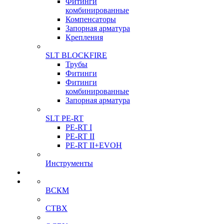
Фитинги
комбинированные
Компенсаторы
Запорная арматура
Крепления
SLT BLOCKFIRE
Трубы
Фитинги
Фитинги
комбинированные
Запорная арматура
SLT PE-RT
PE-RT I
PE-RT II
PE-RT II+EVOH
Инструменты
ВСКМ
СТВХ