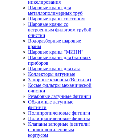
никелирования
Шаровые краны для
металлополимерных труб
Шаровые краны со сгоном
Шаровые краны со
встроенным фильтром грубой
очистки
Водоразборные шаровые
краны
Шаровые краны "МИНИ"
Шаровые краны для бытовых
приборов
Шаровые краны для газа
Коллекторы латунные
Запорные клапаны (Вентили)
Косые фильтры механической
очистки
Резьбовые латунные фитинги
Обжимные латунные
фитинги
Полипропиленовые фитинги
Полипропиленовые фильтры
Клапаны запорные (вентили)
с полипропиленовым
корпусом