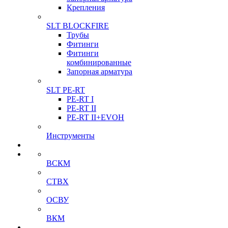
Крепления
SLT BLOCKFIRE
Трубы
Фитинги
Фитинги
комбинированные
Запорная арматура
SLT PE-RT
PE-RT I
PE-RT II
PE-RT II+EVOH
Инструменты
ВСКМ
СТВХ
ОСВУ
ВКМ