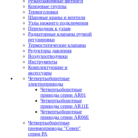
Резьбозажимные фитинги
Концевые группы
Термоголовки
Шаровые краны и вентили
Узлы нижнего подключения
Переходник к узлам
Радиаторные клапаны ручной
регулировки
Термостатические клапаны
Редукторы давления
Воздухоотводчики
Инструменты
Комплектующие и
аксессуары
Четвертьоборотные
электроприводы
Четвертьоборотные
приводы серии AR01
Четвертьоборотные
приводы серии AR11E
Четвертьоборотные
приводы серии AR06E
Четвертьоборотные
пневмоприводы "Север"
серии РА