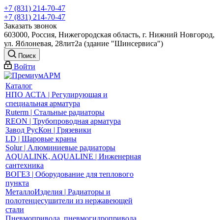
+7 (831) 214-70-47
+7 (831) 214-70-47
Заказать звонок
603000, Россия, Нижегородская область, г. Нижний Новгород,
ул. Яблоневая, 28лит2а (здание "Шинсервиса")
Поиск
Войти
Каталог
НПО АСТА | Регулирующая и
специальная арматура
Ruterm | Стальные радиаторы
REON | Трубопроводная арматура
Завод РусКон | Грязевики
LD | Шаровые краны
Solur | Алюминиевые радиаторы
AQUALINK, AQUALINE | Инженерная
сантехника
ВОГЕЗ | Оборудование для теплового
пункта
МеталлоИзделия | Радиаторы и
полотенцесушители из нержавеющей
стали
Пневмопривода, пневмогидропривода