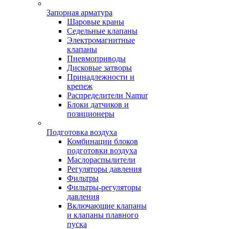
Запорная арматура
Шаровые краны
Седельные клапаны
Электромагнитные
клапаны
Пневмоприводы
Дисковые затворы
Принадлежности и
крепеж
Распределители Namur
Блоки датчиков и
позиционеры
Подготовка воздуха
Комбинации блоков
подготовки воздуха
Маслораспылители
Регуляторы давления
Фильтры
Фильтры-регуляторы
давления
Включающие клапаны
и клапаны плавного
пуска