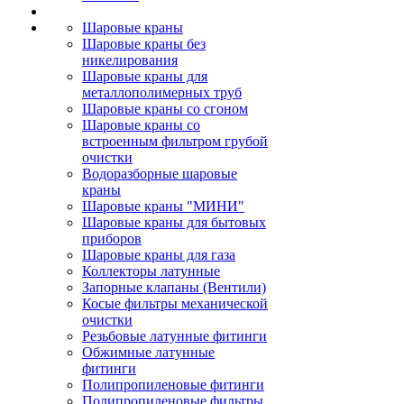
Шаровые краны
Шаровые краны без
никелирования
Шаровые краны для
металлополимерных труб
Шаровые краны со сгоном
Шаровые краны со
встроенным фильтром грубой
очистки
Водоразборные шаровые
краны
Шаровые краны "МИНИ"
Шаровые краны для бытовых
приборов
Шаровые краны для газа
Коллекторы латунные
Запорные клапаны (Вентили)
Косые фильтры механической
очистки
Резьбовые латунные фитинги
Обжимные латунные
фитинги
Полипропиленовые фитинги
Полипропиленовые фильтры