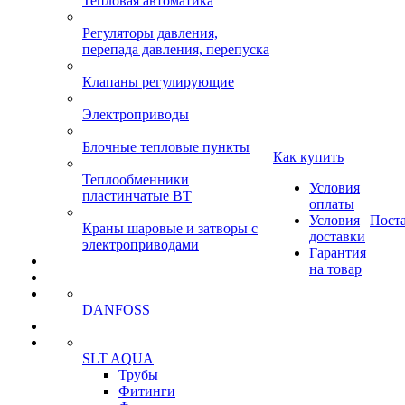
Тепловая автоматика
Регуляторы давления,
перепада давления, перепуска
Клапаны регулирующие
Электроприводы
Блочные тепловые пункты
Как купить
Теплообменники
Условия
пластинчатые ВТ
оплаты
Условия
Пост
Краны шаровые и затворы с
доставки
электроприводами
Гарантия
на товар
DANFOSS
SLT AQUA
Трубы
Фитинги