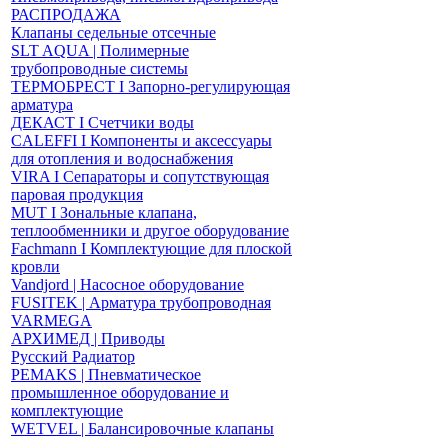
РАСПРОДАЖА
Клапаны седельные отсечные
SLT AQUA | Полимерные
трубопроводные системы
ТЕРМОБРЕСТ І Запорно-регулирующая
арматура
ДЕКАСТ І Счетчики воды
CALEFFI І Компоненты и аксессуары
для отопления и водоснабжения
VIRA І Сепараторы и сопутствующая
паровая продукция
MUT І Зональные клапана,
теплообменники и другое оборудование
Fachmann І Комплектующие для плоской
кровли
Vandjord | Насосное оборудование
FUSITEK | Арматура трубопроводная
VARMEGA
АРХИМЕД | Приводы
Русский Радиатор
PEMAKS | Пневматическое
промышленное оборудование и
комплектующие
WETVEL | Балансировочные клапаны