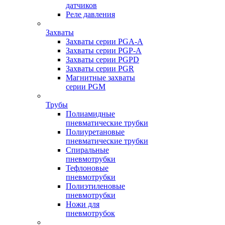
датчиков
Реле давления
Захваты
Захваты серии PGA-A
Захваты серии PGP-A
Захваты серии PGPD
Захваты серии PGR
Магнитные захваты
серии PGM
Трубы
Полиамидные
пневматические трубки
Полиуретановые
пневматические трубки
Спиральные
пневмотрубки
Тефлоновые
пневмотрубки
Полиэтиленовые
пневмотрубки
Ножи для
пневмотрубок