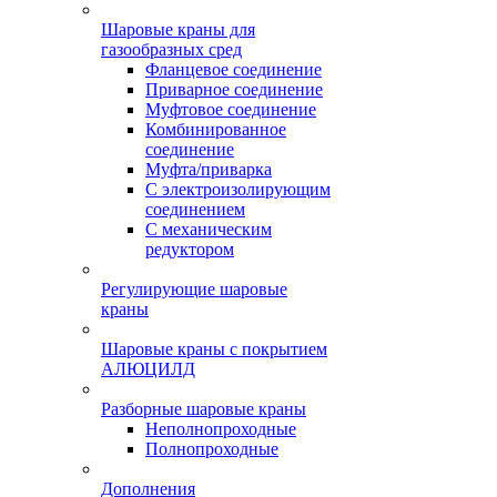
Шаровые краны для
газообразных сред
Фланцевое соединение
Приварное соединение
Муфтовое соединение
Комбинированное
соединение
Муфта/приварка
С электроизолирующим
соединением
С механическим
редуктором
Регулирующие шаровые
краны
Шаровые краны с покрытием
АЛЮЦИЛД
Разборные шаровые краны
Неполнопроходные
Полнопроходные
Дополнения