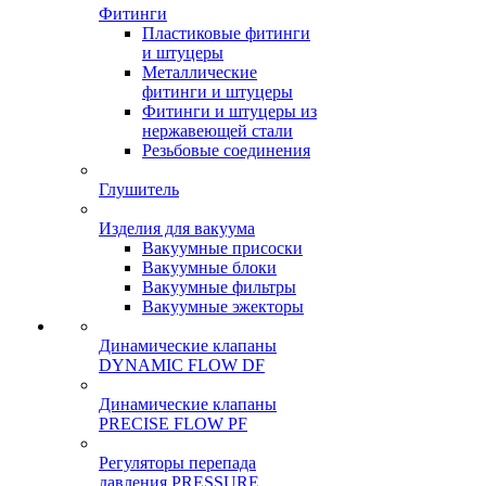
Фитинги
Пластиковые фитинги
и штуцеры
Металлические
фитинги и штуцеры
Фитинги и штуцеры из
нержавеющей стали
Резьбовые соединения
Глушитель
Изделия для вакуума
Вакуумные присоски
Вакуумные блоки
Вакуумные фильтры
Вакуумные эжекторы
Динамические клапаны
DYNAMIC FLOW DF
Динамические клапаны
PRECISE FLOW PF
Регуляторы перепада
давления PRESSURE