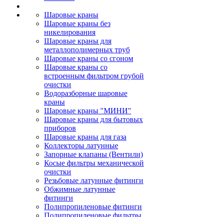
Шаровые краны
Шаровые краны без
никелирования
Шаровые краны для
металлополимерных труб
Шаровые краны со сгоном
Шаровые краны со
встроенным фильтром грубой
очистки
Водоразборные шаровые
краны
Шаровые краны "МИНИ"
Шаровые краны для бытовых
приборов
Шаровые краны для газа
Коллекторы латунные
Запорные клапаны (Вентили)
Косые фильтры механической
очистки
Резьбовые латунные фитинги
Обжимные латунные
фитинги
Полипропиленовые фитинги
Полипропиленовые фильтры