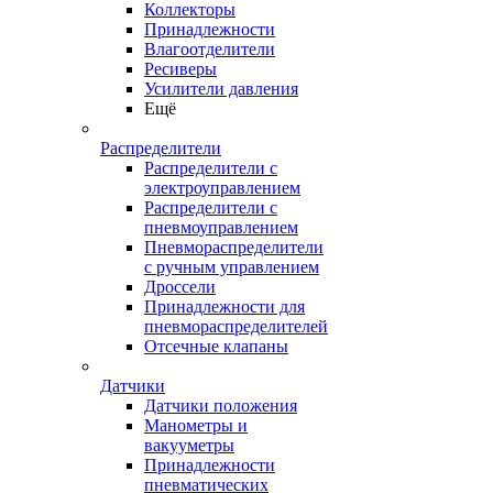
Коллекторы
Принадлежности
Влагоотделители
Ресиверы
Усилители давления
Ещё
Распределители
Распределители с
электроуправлением
Распределители с
пневмоуправлением
Пневмораспределители
с ручным управлением
Дроссели
Принадлежности для
пневмораспределителей
Отсечные клапаны
Датчики
Датчики положения
Манометры и
вакууметры
Принадлежности
пневматических