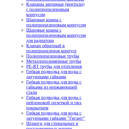
Клапаны запорные (вентили)
с полипропиленовым
корпусом
Шаровые краны с
полипропиленовым корпусом
Шаровые краны с
полипропиленовым корпусом
для радиатора
Клапан обратный в
полипропиленов корпусе
Полипропиленовые трубы
Металлополимерные трубы
PE-RT трубы для отопления
Гибкая подводка для воды с
латунными гайками
Гибкая подводка для воды с
гайками из нержавеющей
стали
Гибкая подводка для воды с
нейлоновой оплеткой и пвх
покрытием
Гибкая подводка для воды с
латунными гайками "Гигант"
Шланги для стиральных и
посудомоечных машин