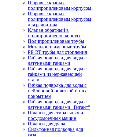
Шаровые краны с
полипропиленовым корпусом
Шаровые краны с
полипропиленовым корпусом
для радиатора
Клапан обратный в
полипропиленов корпусе
Полипропиленовые трубы
Металлополимерные трубы
PE-RT трубы для отопления
Гибкая подводка для воды с
латунными гайками
Гибкая подводка для воды с
гайками из нержавеющей
стали
Гибкая подводка для воды с
нейлоновой оплеткой и пвх
покрытием
Гибкая подводка для воды с
латунными гайками "Гигант"
Шланги для стиральных и
посудомоечных машин
Шланги для душа
Сильфонная подводка для
газа