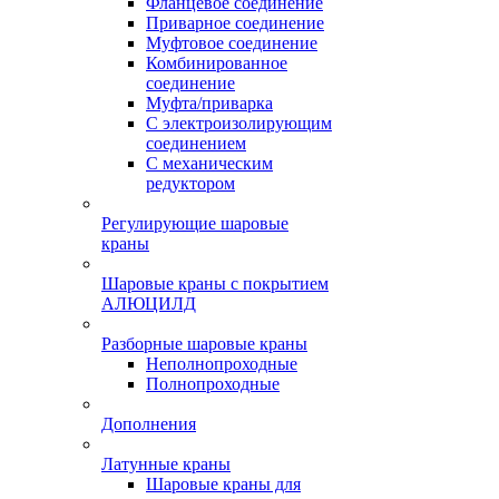
Фланцевое соединение
Приварное соединение
Муфтовое соединение
Комбинированное
соединение
Муфта/приварка
С электроизолирующим
соединением
С механическим
редуктором
Регулирующие шаровые
краны
Шаровые краны с покрытием
АЛЮЦИЛД
Разборные шаровые краны
Неполнопроходные
Полнопроходные
Дополнения
Латунные краны
Шаровые краны для