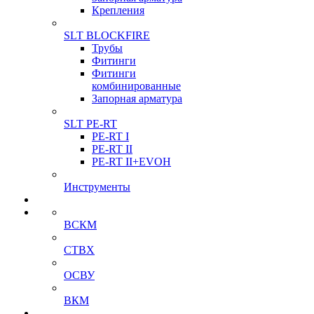
Крепления
SLT BLOCKFIRE
Трубы
Фитинги
Фитинги
комбинированные
Запорная арматура
SLT PE-RT
PE-RT I
PE-RT II
PE-RT II+EVOH
Инструменты
ВСКМ
СТВХ
ОСВУ
ВКМ