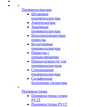
Пневмоцилиндры
Штоковые
пневмоцилиндры
Амортизаторы
Зажимные
пневмоцилиндры
Неполноповоротные
приводы
Бесштоковые
пневмоцилиндры
Приводы с
направляющими
Принадлежности для
пневмоцилиндров
Специальные
пневмоцилиндры
Сильфонные
баллонные цилиндры
Пневмоострова
Пневмоострова серии
PV2T
Пневмоострова PV1T