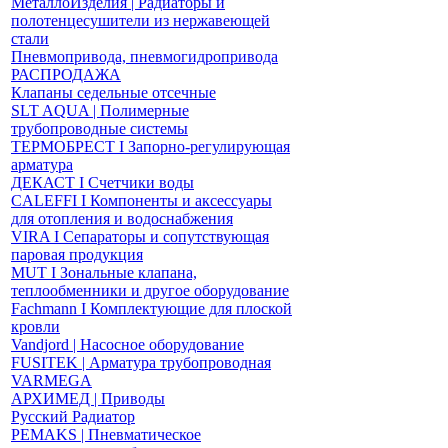
МеталлоИзделия | Радиаторы и
полотенцесушители из нержавеющей
стали
Пневмопривода, пневмогидропривода
РАСПРОДАЖА
Клапаны седельные отсечные
SLT AQUA | Полимерные
трубопроводные системы
ТЕРМОБРЕСТ І Запорно-регулирующая
арматура
ДЕКАСТ І Счетчики воды
CALEFFI І Компоненты и аксессуары
для отопления и водоснабжения
VIRA І Сепараторы и сопутствующая
паровая продукция
MUT І Зональные клапана,
теплообменники и другое оборудование
Fachmann І Комплектующие для плоской
кровли
Vandjord | Насосное оборудование
FUSITEK | Арматура трубопроводная
VARMEGA
АРХИМЕД | Приводы
Русский Радиатор
PEMAKS | Пневматическое