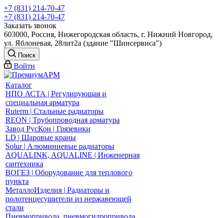
+7 (831) 214-70-47
+7 (831) 214-70-47
Заказать звонок
603000, Россия, Нижегородская область, г. Нижний Новгород,
ул. Яблоневая, 28лит2а (здание "Шинсервиса")
Поиск
Войти
Каталог
НПО АСТА | Регулирующая и
специальная арматура
Ruterm | Стальные радиаторы
REON | Трубопроводная арматура
Завод РусКон | Грязевики
LD | Шаровые краны
Solur | Алюминиевые радиаторы
AQUALINK, AQUALINE | Инженерная
сантехника
ВОГЕЗ | Оборудование для теплового
пункта
МеталлоИзделия | Радиаторы и
полотенцесушители из нержавеющей
стали
Пневмопривода, пневмогидропривода