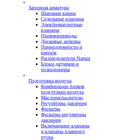
Запорная арматура
Шаровые краны
Седельные клапаны
Электромагнитные
клапаны
Пневмоприводы
Дисковые затворы
Принадлежности и
крепеж
Распределители Namur
Блоки датчиков и
позиционеры
Подготовка воздуха
Комбинации блоков
подготовки воздуха
Маслораспылители
Регуляторы давления
Фильтры
Фильтры-регуляторы
давления
Включающие клапаны
и клапаны плавного
пуска