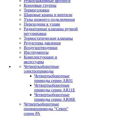
Резьбозажимные фитинги
Концевые группы
Термоголовки
Шаровые краны и вентили
Узлы нижнего подключения
Переходник к узлам
Радиаторные клапаны ручной
регулировки
Термостатические клапаны
Редукторы давления
Воздухоотводчики
Инструменты
Комплектующие и
аксессуары
Четвертьоборотные
электроприводы
Четвертьоборотные
приводы серии AR01
Четвертьоборотные
приводы серии AR11E
Четвертьоборотные
приводы серии AR06E
Четвертьоборотные
пневмоприводы "Север"
серии РА