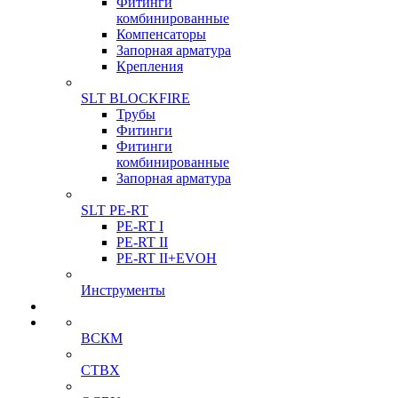
Фитинги
комбинированные
Компенсаторы
Запорная арматура
Крепления
SLT BLOCKFIRE
Трубы
Фитинги
Фитинги
комбинированные
Запорная арматура
SLT PE-RT
PE-RT I
PE-RT II
PE-RT II+EVOH
Инструменты
ВСКМ
СТВХ