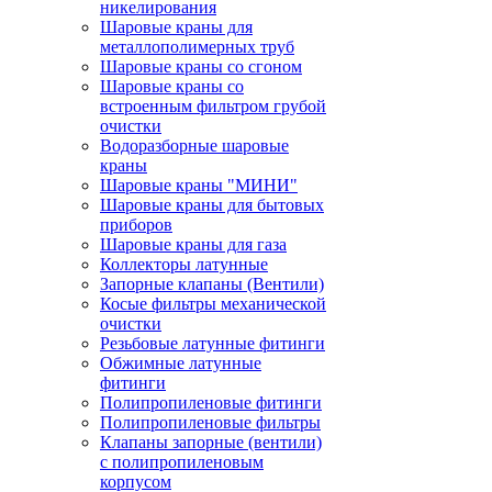
никелирования
Шаровые краны для
металлополимерных труб
Шаровые краны со сгоном
Шаровые краны со
встроенным фильтром грубой
очистки
Водоразборные шаровые
краны
Шаровые краны "МИНИ"
Шаровые краны для бытовых
приборов
Шаровые краны для газа
Коллекторы латунные
Запорные клапаны (Вентили)
Косые фильтры механической
очистки
Резьбовые латунные фитинги
Обжимные латунные
фитинги
Полипропиленовые фитинги
Полипропиленовые фильтры
Клапаны запорные (вентили)
с полипропиленовым
корпусом