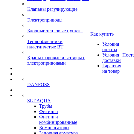
Клапаны регулирующие
Электроприводы
Блочные тепловые пункты
Как купить
Теплообменники
Условия
пластинчатые ВТ
оплаты
Условия
Пост
Краны шаровые и затворы с
доставки
электроприводами
Гарантия
на товар
DANFOSS
SLT AQUA
Трубы
Фитинги
Фитинги
комбинированные
Компенсаторы
Запорная арматура