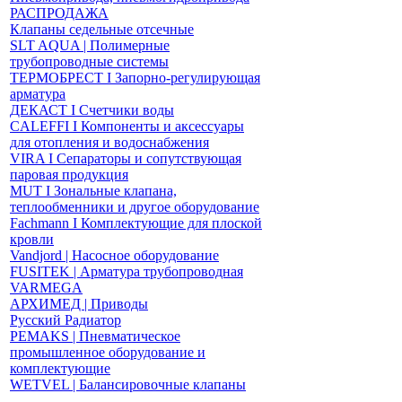
РАСПРОДАЖА
Клапаны седельные отсечные
SLT AQUA | Полимерные
трубопроводные системы
ТЕРМОБРЕСТ І Запорно-регулирующая
арматура
ДЕКАСТ І Счетчики воды
CALEFFI І Компоненты и аксессуары
для отопления и водоснабжения
VIRA І Сепараторы и сопутствующая
паровая продукция
MUT І Зональные клапана,
теплообменники и другое оборудование
Fachmann І Комплектующие для плоской
кровли
Vandjord | Насосное оборудование
FUSITEK | Арматура трубопроводная
VARMEGA
АРХИМЕД | Приводы
Русский Радиатор
PEMAKS | Пневматическое
промышленное оборудование и
комплектующие
WETVEL | Балансировочные клапаны