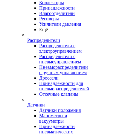
Коллекторы
Принадлежности
Влагоотделители
Ресиверы
Усилители давления
Ещё
Распределители
Распределители с
электроуправлением
Распределители с
пневмоуправлением
Пневмораспределители
с ручным управлением
Дроссели
Принадлежности для
пневмораспределителей
Отсечные клапаны
Датчики
Датчики положения
Манометры и
вакууметры
Принадлежности
пневматических