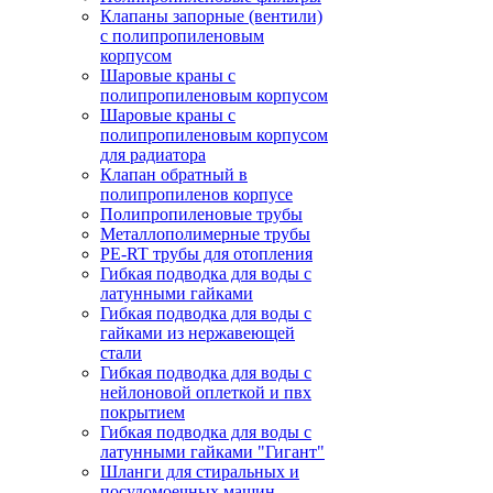
Клапаны запорные (вентили)
с полипропиленовым
корпусом
Шаровые краны с
полипропиленовым корпусом
Шаровые краны с
полипропиленовым корпусом
для радиатора
Клапан обратный в
полипропиленов корпусе
Полипропиленовые трубы
Металлополимерные трубы
PE-RT трубы для отопления
Гибкая подводка для воды с
латунными гайками
Гибкая подводка для воды с
гайками из нержавеющей
стали
Гибкая подводка для воды с
нейлоновой оплеткой и пвх
покрытием
Гибкая подводка для воды с
латунными гайками "Гигант"
Шланги для стиральных и
посудомоечных машин