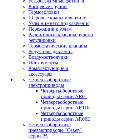
Резьбозажимные фитинги
Концевые группы
Термоголовки
Шаровые краны и вентили
Узлы нижнего подключения
Переходник к узлам
Радиаторные клапаны ручной
регулировки
Термостатические клапаны
Редукторы давления
Воздухоотводчики
Инструменты
Комплектующие и
аксессуары
Четвертьоборотные
электроприводы
Четвертьоборотные
приводы серии AR01
Четвертьоборотные
приводы серии AR11E
Четвертьоборотные
приводы серии AR06E
Четвертьоборотные
пневмоприводы "Север"
серии РА