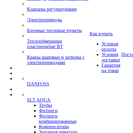
Клапаны регулирующие
Электроприводы
Блочные тепловые пункты
Как купить
Теплообменники
Условия
пластинчатые ВТ
оплаты
Условия
Пост
Краны шаровые и затворы с
доставки
электроприводами
Гарантия
на товар
DANFOSS
SLT AQUA
Трубы
Фитинги
Фитинги
комбинированные
Компенсаторы
Запорная арматура