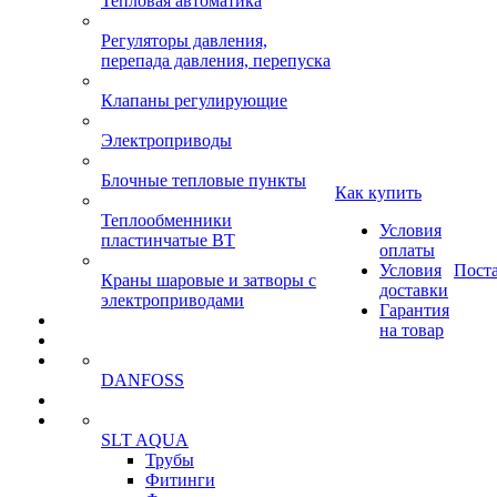
Тепловая автоматика
Регуляторы давления,
перепада давления, перепуска
Клапаны регулирующие
Электроприводы
Блочные тепловые пункты
Как купить
Теплообменники
Условия
пластинчатые ВТ
оплаты
Условия
Пост
Краны шаровые и затворы с
доставки
электроприводами
Гарантия
на товар
DANFOSS
SLT AQUA
Трубы
Фитинги