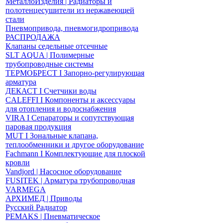
МеталлоИзделия | Радиаторы и
полотенцесушители из нержавеющей
стали
Пневмопривода, пневмогидропривода
РАСПРОДАЖА
Клапаны седельные отсечные
SLT AQUA | Полимерные
трубопроводные системы
ТЕРМОБРЕСТ І Запорно-регулирующая
арматура
ДЕКАСТ І Счетчики воды
CALEFFI І Компоненты и аксессуары
для отопления и водоснабжения
VIRA І Сепараторы и сопутствующая
паровая продукция
MUT І Зональные клапана,
теплообменники и другое оборудование
Fachmann І Комплектующие для плоской
кровли
Vandjord | Насосное оборудование
FUSITEK | Арматура трубопроводная
VARMEGA
АРХИМЕД | Приводы
Русский Радиатор
PEMAKS | Пневматическое