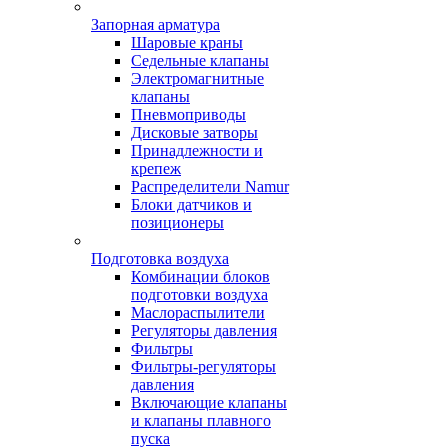
Запорная арматура
Шаровые краны
Седельные клапаны
Электромагнитные
клапаны
Пневмоприводы
Дисковые затворы
Принадлежности и
крепеж
Распределители Namur
Блоки датчиков и
позиционеры
Подготовка воздуха
Комбинации блоков
подготовки воздуха
Маслораспылители
Регуляторы давления
Фильтры
Фильтры-регуляторы
давления
Включающие клапаны
и клапаны плавного
пуска