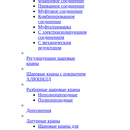
Фланцевое соединение
Приварное соединение
Муфтовое соединение
Комбинированное
соединение
Муфта/приварка
С электроизолирующим
соединением
С механическим
редуктором
Регулирующие шаровые
краны
Шаровые краны с покрытием
АЛЮЦИЛД
Разборные шаровые краны
Неполнопроходные
Полнопроходные
Дополнения
Латунные краны
Шаровые краны для