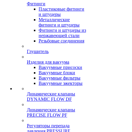
Фитинги
Пластиковые фитинги
и штуцеры
Металлические
фитинги и штуцеры
Фитинги и штуцеры из
нержавеющей стали
Резьбовые соединения
Глушитель
Изделия для вакуума
Вакуумные присоски
Вакуумные блоки
Вакуумные фильтры
Вакуумные эжекторы
Динамические клапаны
DYNAMIC FLOW DF
Динамические клапаны
PRECISE FLOW PF
Регуляторы перепада
давления PRESSURE