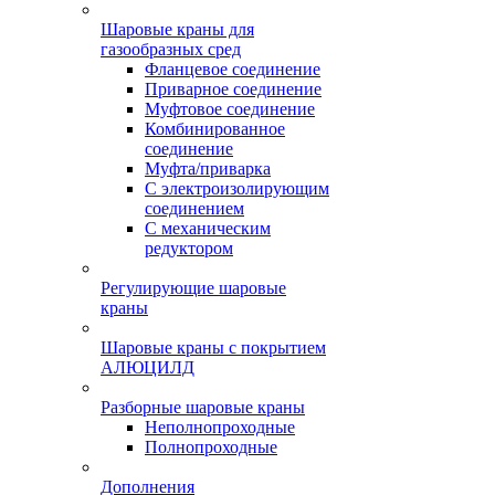
Шаровые краны для
газообразных сред
Фланцевое соединение
Приварное соединение
Муфтовое соединение
Комбинированное
соединение
Муфта/приварка
С электроизолирующим
соединением
С механическим
редуктором
Регулирующие шаровые
краны
Шаровые краны с покрытием
АЛЮЦИЛД
Разборные шаровые краны
Неполнопроходные
Полнопроходные
Дополнения