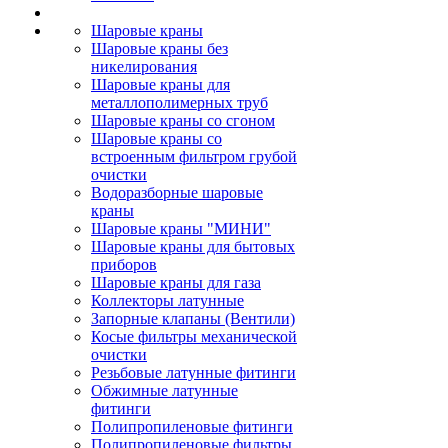
Шаровые краны
Шаровые краны без
никелирования
Шаровые краны для
металлополимерных труб
Шаровые краны со сгоном
Шаровые краны со
встроенным фильтром грубой
очистки
Водоразборные шаровые
краны
Шаровые краны "МИНИ"
Шаровые краны для бытовых
приборов
Шаровые краны для газа
Коллекторы латунные
Запорные клапаны (Вентили)
Косые фильтры механической
очистки
Резьбовые латунные фитинги
Обжимные латунные
фитинги
Полипропиленовые фитинги
Полипропиленовые фильтры