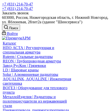
+7 (831) 214-70-47
+7 (831) 214-70-47
Заказать звонок
603000, Россия, Нижегородская область, г. Нижний Новгород,
ул. Яблоневая, 28лит2а (здание "Шинсервиса")
Поиск
Войти
Каталог
НПО АСТА | Регулирующая и
специальная арматура
Ruterm | Стальные радиаторы
REON | Трубопроводная арматура
Завод РусКон | Грязевики
LD | Шаровые краны
Solur | Алюминиевые радиаторы
AQUALINK, AQUALINE | Инженерная
сантехника
ВОГЕЗ | Оборудование для теплового
пункта
МеталлоИзделия | Радиаторы и
полотенцесушители из нержавеющей
стали
Пневмопривода, пневмогидропривода