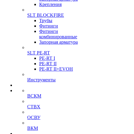
Крепления
SLT BLOCKFIRE
Трубы
Фитинги
Фитинги
комбинированные
Запорная арматура
SLT PE-RT
PE-RT I
PE-RT II
PE-RT II+EVOH
Инструменты
ВСКМ
СТВХ
ОСВУ
ВКМ