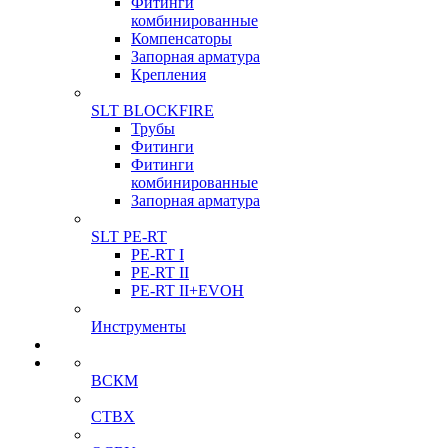
Фитинги
комбинированные
Компенсаторы
Запорная арматура
Крепления
SLT BLOCKFIRE
Трубы
Фитинги
Фитинги
комбинированные
Запорная арматура
SLT PE-RT
PE-RT I
PE-RT II
PE-RT II+EVOH
Инструменты
ВСКМ
СТВХ