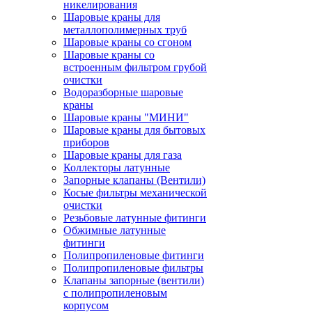
никелирования
Шаровые краны для
металлополимерных труб
Шаровые краны со сгоном
Шаровые краны со
встроенным фильтром грубой
очистки
Водоразборные шаровые
краны
Шаровые краны "МИНИ"
Шаровые краны для бытовых
приборов
Шаровые краны для газа
Коллекторы латунные
Запорные клапаны (Вентили)
Косые фильтры механической
очистки
Резьбовые латунные фитинги
Обжимные латунные
фитинги
Полипропиленовые фитинги
Полипропиленовые фильтры
Клапаны запорные (вентили)
с полипропиленовым
корпусом