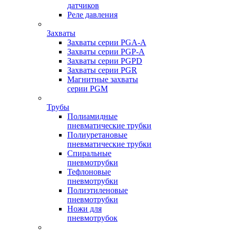
датчиков
Реле давления
Захваты
Захваты серии PGA-A
Захваты серии PGP-A
Захваты серии PGPD
Захваты серии PGR
Магнитные захваты
серии PGM
Трубы
Полиамидные
пневматические трубки
Полиуретановые
пневматические трубки
Спиральные
пневмотрубки
Тефлоновые
пневмотрубки
Полиэтиленовые
пневмотрубки
Ножи для
пневмотрубок