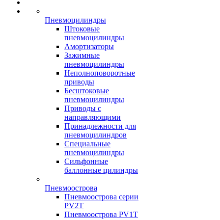
Пневмоцилиндры
Штоковые
пневмоцилиндры
Амортизаторы
Зажимные
пневмоцилиндры
Неполноповоротные
приводы
Бесштоковые
пневмоцилиндры
Приводы с
направляющими
Принадлежности для
пневмоцилиндров
Специальные
пневмоцилиндры
Сильфонные
баллонные цилиндры
Пневмоострова
Пневмоострова серии
PV2T
Пневмоострова PV1T