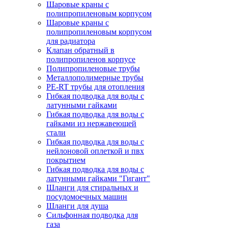
Шаровые краны с
полипропиленовым корпусом
Шаровые краны с
полипропиленовым корпусом
для радиатора
Клапан обратный в
полипропиленов корпусе
Полипропиленовые трубы
Металлополимерные трубы
PE-RT трубы для отопления
Гибкая подводка для воды с
латунными гайками
Гибкая подводка для воды с
гайками из нержавеющей
стали
Гибкая подводка для воды с
нейлоновой оплеткой и пвх
покрытием
Гибкая подводка для воды с
латунными гайками "Гигант"
Шланги для стиральных и
посудомоечных машин
Шланги для душа
Сильфонная подводка для
газа