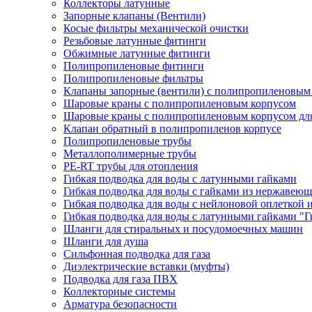
Коллекторы латунные
Запорные клапаны (Вентили)
Косые фильтры механической очистки
Резьбовые латунные фитинги
Обжимные латунные фитинги
Полипропиленовые фитинги
Полипропиленовые фильтры
Клапаны запорные (вентили) с полипропиленовым
Шаровые краны с полипропиленовым корпусом
Шаровые краны с полипропиленовым корпусом для
Клапан обратный в полипропиленов корпусе
Полипропиленовые трубы
Металлополимерные трубы
PE-RT трубы для отопления
Гибкая подводка для воды с латунными гайками
Гибкая подводка для воды с гайками из нержавеющ
Гибкая подводка для воды с нейлоновой оплеткой 
Гибкая подводка для воды с латунными гайками "Г
Шланги для стиральных и посудомоечных машин
Шланги для душа
Сильфонная подводка для газа
Диэлектрические вставки (муфты)
Подводка для газа ПВХ
Коллекторные системы
Арматура безопасности