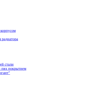
 корпусом
 радиатора
ей стали
и пвх покрытием
игант"