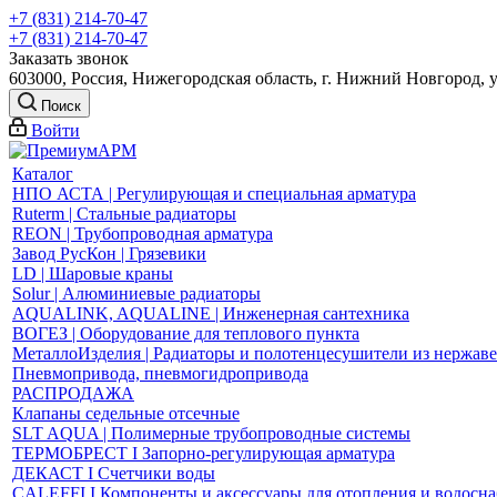
+7 (831) 214-70-47
+7 (831) 214-70-47
Заказать звонок
603000, Россия, Нижегородская область, г. Нижний Новгород, 
Поиск
Войти
Каталог
НПО АСТА | Регулирующая и специальная арматура
Ruterm | Стальные радиаторы
REON | Трубопроводная арматура
Завод РусКон | Грязевики
LD | Шаровые краны
Solur | Алюминиевые радиаторы
AQUALINK, AQUALINE | Инженерная сантехника
ВОГЕЗ | Оборудование для теплового пункта
МеталлоИзделия | Радиаторы и полотенцесушители из нержав
Пневмопривода, пневмогидропривода
РАСПРОДАЖА
Клапаны седельные отсечные
SLT AQUA | Полимерные трубопроводные системы
ТЕРМОБРЕСТ І Запорно-регулирующая арматура
ДЕКАСТ І Счетчики воды
CALEFFI І Компоненты и аксессуары для отопления и водосн