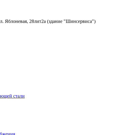
ул. Яблоневая, 28лит2а (здание "Шинсервиса")
еющей стали
абжения