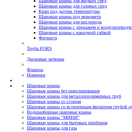
Шаровые краны для жидких сред
Шаровые краны для газовых сред
Кран под датчик температуры
Шаровые краны под монометр
Шаровые краны для кислорода
Шаровые краны с дренажем и воздухоотводч
Шаровые краны с накидной гайкой
Фитинги
Труба FORS
Дисковые затворы
Фланцы
Новинки
Шаровые краны
Шаровые краны без никелирования
Шаровые краны для металлополимерных труб
Шаровые краны со сгоном
Шаровые краны со встроенным фильтром грубой о
Водоразборные шаровые краны
Шаровые краны "МИНИ"
Шаровые краны для бытовых приборов
Шаровые краны для газа