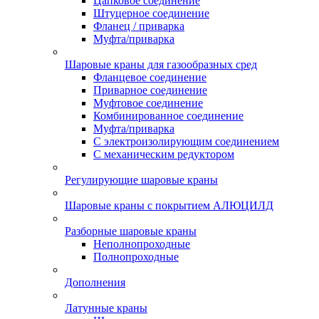
Цапковое соединение
Штуцерное соединение
Фланец / приварка
Муфта/приварка
Шаровые краны для газообразных сред
Фланцевое соединение
Приварное соединение
Муфтовое соединение
Комбинированное соединение
Муфта/приварка
С электроизолирующим соединением
С механическим редуктором
Регулирующие шаровые краны
Шаровые краны с покрытием АЛЮЦИЛД
Разборные шаровые краны
Неполнопроходные
Полнопроходные
Дополнения
Латунные краны