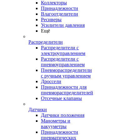
Коллекторы
Принадлежности
Влагоотделители
Ресиверы
Усилители давления
Ещё
Распределители
Распределители с
электроуправлением
Распределители с
пневмоуправлением
Пневмораспределители
с ручным управлением
Дроссели
Принадлежности для
пневмораспределителей
Отсечные клапаны
Датчики
Датчики положения
Манометры и
вакууметры
Принадлежности
пневматических