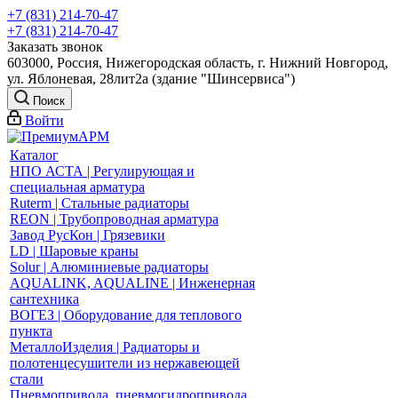
+7 (831) 214-70-47
+7 (831) 214-70-47
Заказать звонок
603000, Россия, Нижегородская область, г. Нижний Новгород,
ул. Яблоневая, 28лит2а (здание "Шинсервиса")
Поиск
Войти
Каталог
НПО АСТА | Регулирующая и
специальная арматура
Ruterm | Стальные радиаторы
REON | Трубопроводная арматура
Завод РусКон | Грязевики
LD | Шаровые краны
Solur | Алюминиевые радиаторы
AQUALINK, AQUALINE | Инженерная
сантехника
ВОГЕЗ | Оборудование для теплового
пункта
МеталлоИзделия | Радиаторы и
полотенцесушители из нержавеющей
стали
Пневмопривода, пневмогидропривода