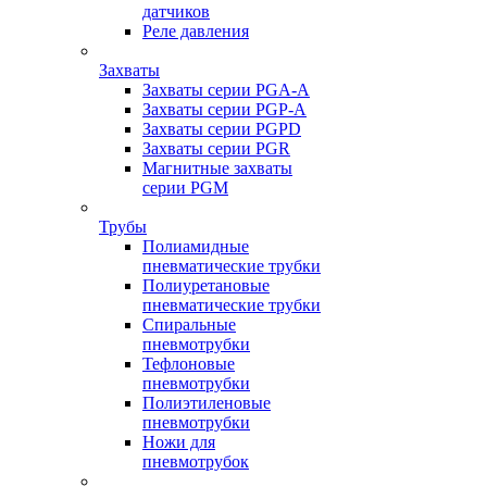
датчиков
Реле давления
Захваты
Захваты серии PGA-A
Захваты серии PGP-A
Захваты серии PGPD
Захваты серии PGR
Магнитные захваты
серии PGM
Трубы
Полиамидные
пневматические трубки
Полиуретановые
пневматические трубки
Спиральные
пневмотрубки
Тефлоновые
пневмотрубки
Полиэтиленовые
пневмотрубки
Ножи для
пневмотрубок