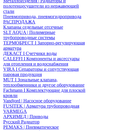
МеталлоИзделия | Радиаторы и
полотенцесушители из нержавеющей
стали
Пневмопривода, пневмогидропривода
РАСПРОДАЖА
Клапаны седельные отсечные
SLT AQUA | Полимерные
трубопроводные системы
ТЕРМОБРЕСТ І Запорно-регулирующая
арматура
ДЕКАСТ І Счетчики воды
CALEFFI І Компоненты и аксессуары
для отопления и водоснабжения
VIRA І Сепараторы и сопутствующая
паровая продукция
MUT І Зональные клапана,
теплообменники и другое оборудование
Fachmann І Комплектующие для плоской
кровли
Vandjord | Насосное оборудование
FUSITEK | Арматура трубопроводная
VARMEGA
АРХИМЕД | Приводы
Русский Радиатор
PEMAKS | Пневматическое