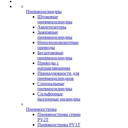
Пневмоцилиндры
Штоковые
пневмоцилиндры
Амортизаторы
Зажимные
пневмоцилиндры
Неполноповоротные
приводы
Бесштоковые
пневмоцилиндры
Приводы с
направляющими
Принадлежности для
пневмоцилиндров
Специальные
пневмоцилиндры
Сильфонные
баллонные цилиндры
Пневмоострова
Пневмоострова серии
PV2T
Пневмоострова PV1T