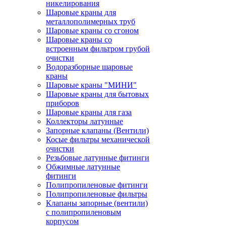
никелирования
Шаровые краны для
металлополимерных труб
Шаровые краны со сгоном
Шаровые краны со
встроенным фильтром грубой
очистки
Водоразборные шаровые
краны
Шаровые краны "МИНИ"
Шаровые краны для бытовых
приборов
Шаровые краны для газа
Коллекторы латунные
Запорные клапаны (Вентили)
Косые фильтры механической
очистки
Резьбовые латунные фитинги
Обжимные латунные
фитинги
Полипропиленовые фитинги
Полипропиленовые фильтры
Клапаны запорные (вентили)
с полипропиленовым
корпусом