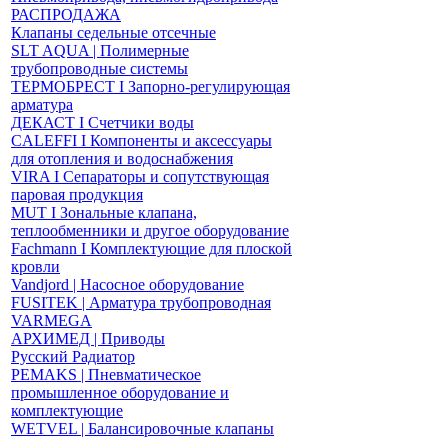
РАСПРОДАЖА
Клапаны седельные отсечные
SLT AQUA | Полимерные
трубопроводные системы
ТЕРМОБРЕСТ І Запорно-регулирующая
арматура
ДЕКАСТ І Счетчики воды
CALEFFI І Компоненты и аксессуары
для отопления и водоснабжения
VIRA І Сепараторы и сопутствующая
паровая продукция
MUT І Зональные клапана,
теплообменники и другое оборудование
Fachmann І Комплектующие для плоской
кровли
Vandjord | Насосное оборудование
FUSITEK | Арматура трубопроводная
VARMEGA
АРХИМЕД | Приводы
Русский Радиатор
PEMAKS | Пневматическое
промышленное оборудование и
комплектующие
WETVEL | Балансировочные клапаны