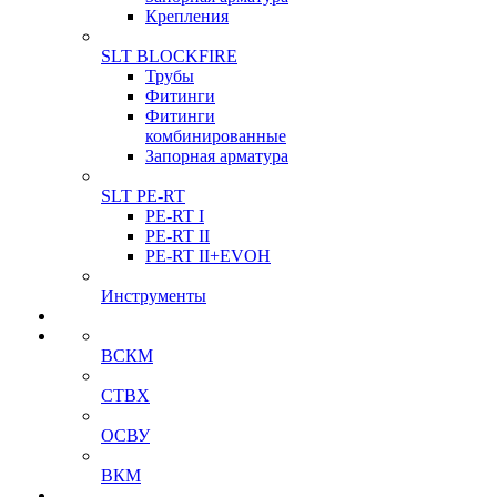
Крепления
SLT BLOCKFIRE
Трубы
Фитинги
Фитинги
комбинированные
Запорная арматура
SLT PE-RT
PE-RT I
PE-RT II
PE-RT II+EVOH
Инструменты
ВСКМ
СТВХ
ОСВУ
ВКМ