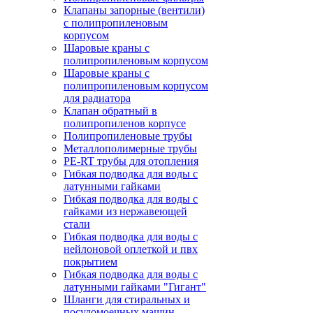
Клапаны запорные (вентили)
с полипропиленовым
корпусом
Шаровые краны с
полипропиленовым корпусом
Шаровые краны с
полипропиленовым корпусом
для радиатора
Клапан обратный в
полипропиленов корпусе
Полипропиленовые трубы
Металлополимерные трубы
PE-RT трубы для отопления
Гибкая подводка для воды с
латунными гайками
Гибкая подводка для воды с
гайками из нержавеющей
стали
Гибкая подводка для воды с
нейлоновой оплеткой и пвх
покрытием
Гибкая подводка для воды с
латунными гайками "Гигант"
Шланги для стиральных и
посудомоечных машин