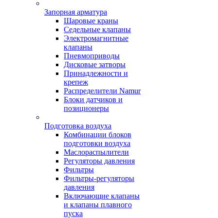
Запорная арматура
Шаровые краны
Седельные клапаны
Электромагнитные
клапаны
Пневмоприводы
Дисковые затворы
Принадлежности и
крепеж
Распределители Namur
Блоки датчиков и
позиционеры
Подготовка воздуха
Комбинации блоков
подготовки воздуха
Маслораспылители
Регуляторы давления
Фильтры
Фильтры-регуляторы
давления
Включающие клапаны
и клапаны плавного
пуска