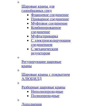
Шаровые краны для
газообразных сред
Фланцевое соединение
Приварное соединение
Муфтовое соединение
Комбинированное
соединение
Муфта/приварка
С электроизолирующим
соединением
С механическим
редуктором
Регулирующие шаровые
краны
Шаровые краны с покрытием
АЛЮЦИЛД
Разборные шаровые краны
Неполнопроходные
Полнопроходные
Дополнения