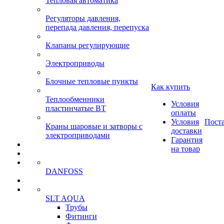
Тепловая автоматика
Регуляторы давления,
перепада давления, перепуска
Клапаны регулирующие
Электроприводы
Блочные тепловые пункты
Как купить
Теплообменники
Условия
пластинчатые ВТ
оплаты
Условия
Пост
Краны шаровые и затворы с
доставки
электроприводами
Гарантия
на товар
DANFOSS
SLT AQUA
Трубы
Фитинги