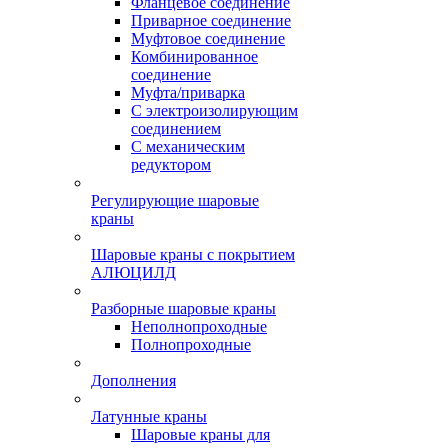
Фланцевое соединение
Приварное соединение
Муфтовое соединение
Комбинированное
соединение
Муфта/приварка
С электроизолирующим
соединением
С механическим
редуктором
Регулирующие шаровые
краны
Шаровые краны с покрытием
АЛЮЦИЛД
Разборные шаровые краны
Неполнопроходные
Полнопроходные
Дополнения
Латунные краны
Шаровые краны для