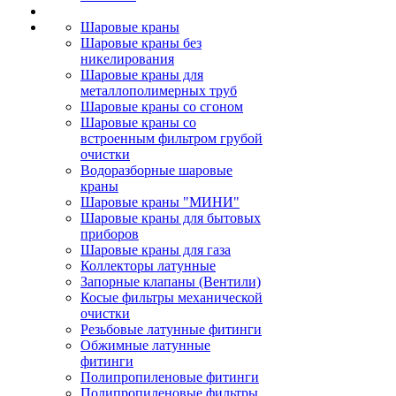
Шаровые краны
Шаровые краны без
никелирования
Шаровые краны для
металлополимерных труб
Шаровые краны со сгоном
Шаровые краны со
встроенным фильтром грубой
очистки
Водоразборные шаровые
краны
Шаровые краны "МИНИ"
Шаровые краны для бытовых
приборов
Шаровые краны для газа
Коллекторы латунные
Запорные клапаны (Вентили)
Косые фильтры механической
очистки
Резьбовые латунные фитинги
Обжимные латунные
фитинги
Полипропиленовые фитинги
Полипропиленовые фильтры