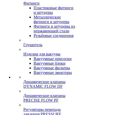
Фитинги
Пластиковые фитинги
и штуцеры
Металлические
фитинги и штуцеры
Фитинги и штуцеры из
нержавеющей стали
Резьбовые соединения
Глушитель
Изделия для вакуума
Вакуумные присоски
Вакуумные блоки
Вакуумные фильтры
Вакуумные эжекторы
Динамические клапаны
DYNAMIC FLOW DF
Динамические клапаны
PRECISE FLOW PF
Регуляторы перепада
давления PRESSURE