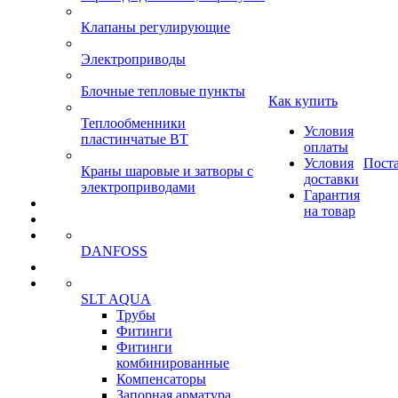
Клапаны регулирующие
Электроприводы
Блочные тепловые пункты
Как купить
Теплообменники
Условия
пластинчатые ВТ
оплаты
Условия
Пост
Краны шаровые и затворы с
доставки
электроприводами
Гарантия
на товар
DANFOSS
SLT AQUA
Трубы
Фитинги
Фитинги
комбинированные
Компенсаторы
Запорная арматура