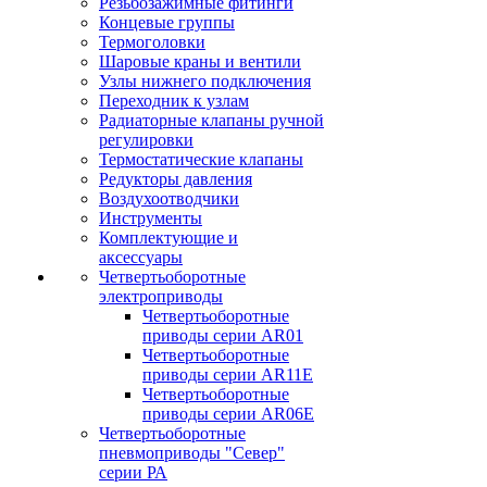
Резьбозажимные фитинги
Концевые группы
Термоголовки
Шаровые краны и вентили
Узлы нижнего подключения
Переходник к узлам
Радиаторные клапаны ручной
регулировки
Термостатические клапаны
Редукторы давления
Воздухоотводчики
Инструменты
Комплектующие и
аксессуары
Четвертьоборотные
электроприводы
Четвертьоборотные
приводы серии AR01
Четвертьоборотные
приводы серии AR11E
Четвертьоборотные
приводы серии AR06E
Четвертьоборотные
пневмоприводы "Север"
серии РА