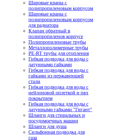
Шаровые краны с
полипропиленовым корпусом
Шаровые краны с
полипропиленовым корпусом
для радиатора
Клапан обратный в
полипропиленов корпусе
Полипропиленовые трубы
Металлополимерные трубы
PE-RT трубы для отопления
Гибкая подводка для воды с
латунными гайками
Гибкая подводка для воды с
гайками из нержавеющей
стали
Гибкая подводка для воды с
нейлоновой оплеткой и пвх
покрытием
Гибкая подводка для воды с
латунными гайками "Гигант"
Шланги для стиральных и
посудомоечных машин
Шланги для душа
Сильфонная подводка для
газа