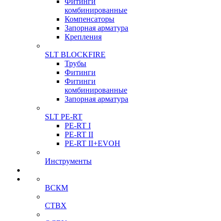
Фитинги
комбинированные
Компенсаторы
Запорная арматура
Крепления
SLT BLOCKFIRE
Трубы
Фитинги
Фитинги
комбинированные
Запорная арматура
SLT PE-RT
PE-RT I
PE-RT II
PE-RT II+EVOH
Инструменты
ВСКМ
СТВХ