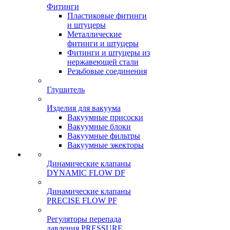
Фитинги
Пластиковые фитинги
и штуцеры
Металлические
фитинги и штуцеры
Фитинги и штуцеры из
нержавеющей стали
Резьбовые соединения
Глушитель
Изделия для вакуума
Вакуумные присоски
Вакуумные блоки
Вакуумные фильтры
Вакуумные эжекторы
Динамические клапаны
DYNAMIC FLOW DF
Динамические клапаны
PRECISE FLOW PF
Регуляторы перепада
давления PRESSURE