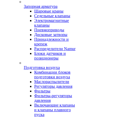
Запорная арматура
Шаровые краны
Седельные клапаны
Электромагнитные
клапаны
Пневмоприводы
Дисковые затворы
Принадлежности и
крепеж
Распределители Namur
Блоки датчиков и
позиционеры
Подготовка воздуха
Комбинации блоков
подготовки воздуха
Маслораспылители
Регуляторы давления
Фильтры
Фильтры-регуляторы
давления
Включающие клапаны
и клапаны плавного
пуска