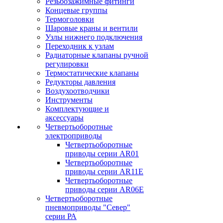
Резьбозажимные фитинги
Концевые группы
Термоголовки
Шаровые краны и вентили
Узлы нижнего подключения
Переходник к узлам
Радиаторные клапаны ручной
регулировки
Термостатические клапаны
Редукторы давления
Воздухоотводчики
Инструменты
Комплектующие и
аксессуары
Четвертьоборотные
электроприводы
Четвертьоборотные
приводы серии AR01
Четвертьоборотные
приводы серии AR11E
Четвертьоборотные
приводы серии AR06E
Четвертьоборотные
пневмоприводы "Север"
серии РА