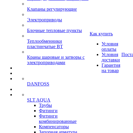
Клапаны регулирующие
Электроприводы
Блочные тепловые пункты
Как купить
Теплообменники
Условия
пластинчатые ВТ
оплаты
Условия
Пост
Краны шаровые и затворы с
доставки
электроприводами
Гарантия
на товар
DANFOSS
SLT AQUA
Трубы
Фитинги
Фитинги
комбинированные
Компенсаторы
Запорная арматура