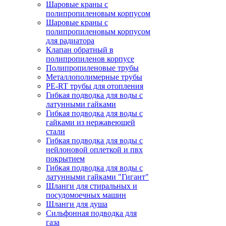
Шаровые краны с
полипропиленовым корпусом
Шаровые краны с
полипропиленовым корпусом
для радиатора
Клапан обратный в
полипропиленов корпусе
Полипропиленовые трубы
Металлополимерные трубы
PE-RT трубы для отопления
Гибкая подводка для воды с
латунными гайками
Гибкая подводка для воды с
гайками из нержавеющей
стали
Гибкая подводка для воды с
нейлоновой оплеткой и пвх
покрытием
Гибкая подводка для воды с
латунными гайками "Гигант"
Шланги для стиральных и
посудомоечных машин
Шланги для душа
Сильфонная подводка для
газа