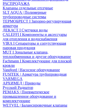
РАСПРОДАЖА
Клапаны седельные отсечные
SLT AQUA | Полимерные
трубопроводные системы
ТЕРМОБРЕСТ І Запорно-регулирующая
арматура
ДЕКАСТ І Счетчики воды
CALEFFI І Компоненты и аксессуары
для отопления и водоснабжения
VIRA І Сепараторы и сопутствующая
паровая продукция
MUT І Зональные клапана,
теплообменники и другое оборудование
Fachmann І Комплектующие для плоской
кровли
Vandjord | Насосное оборудование
FUSITEK | Арматура трубопроводная
VARMEGA
АРХИМЕД | Приводы
Русский Радиатор
PEMAKS | Пневматическое
промышленное оборудование и
комплектующие
WETVEL | Балансировочные клапаны