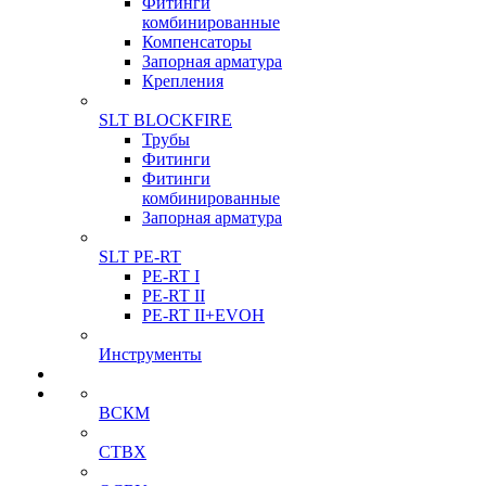
Фитинги
комбинированные
Компенсаторы
Запорная арматура
Крепления
SLT BLOCKFIRE
Трубы
Фитинги
Фитинги
комбинированные
Запорная арматура
SLT PE-RT
PE-RT I
PE-RT II
PE-RT II+EVOH
Инструменты
ВСКМ
СТВХ