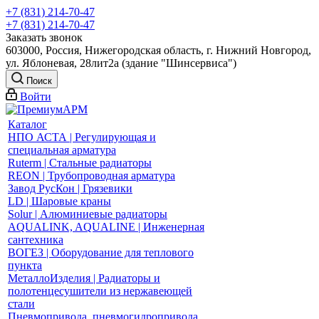
+7 (831) 214-70-47
+7 (831) 214-70-47
Заказать звонок
603000, Россия, Нижегородская область, г. Нижний Новгород,
ул. Яблоневая, 28лит2а (здание "Шинсервиса")
Поиск
Войти
Каталог
НПО АСТА | Регулирующая и
специальная арматура
Ruterm | Стальные радиаторы
REON | Трубопроводная арматура
Завод РусКон | Грязевики
LD | Шаровые краны
Solur | Алюминиевые радиаторы
AQUALINK, AQUALINE | Инженерная
сантехника
ВОГЕЗ | Оборудование для теплового
пункта
МеталлоИзделия | Радиаторы и
полотенцесушители из нержавеющей
стали
Пневмопривода, пневмогидропривода