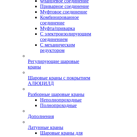
Фланцевое соединение
Приварное соединение
Муфтовое соединение
Комбинированное
соединение
Муфта/приварка
С электроизолирующим
соединением
С механическим
редуктором
Регулирующие шаровые
краны
Шаровые краны с покрытием
АЛЮЦИЛД
Разборные шаровые краны
Неполнопроходные
Полнопроходные
Дополнения
Латунные краны
Шаровые краны для