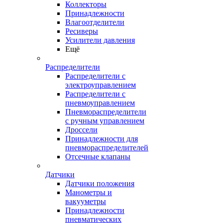
Коллекторы
Принадлежности
Влагоотделители
Ресиверы
Усилители давления
Ещё
Распределители
Распределители с
электроуправлением
Распределители с
пневмоуправлением
Пневмораспределители
с ручным управлением
Дроссели
Принадлежности для
пневмораспределителей
Отсечные клапаны
Датчики
Датчики положения
Манометры и
вакууметры
Принадлежности
пневматических