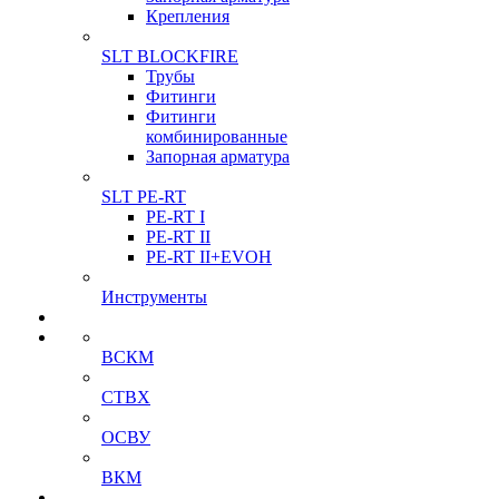
Крепления
SLT BLOCKFIRE
Трубы
Фитинги
Фитинги
комбинированные
Запорная арматура
SLT PE-RT
PE-RT I
PE-RT II
PE-RT II+EVOH
Инструменты
ВСКМ
СТВХ
ОСВУ
ВКМ