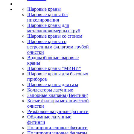
Шаровые краны
Шаровые краны без
никелирования
Шаровые краны для
металлополимерных труб
Шаровые краны со сгоном
Шаровые краны со
встроенным фильтром грубой
очистки
Водоразборные шаровые
краны
Шаровые краны "МИНИ"
Шаровые краны для бытовых
приборов
Шаровые краны для газа
Коллекторы латунные
Запорные клапаны (Вентили)
Косые фильтры механической
очистки
Резьбовые латунные фитинги
Обжимные латунные
фитинги
Полипропиленовые фитинги
Полипропиленовые фильтры