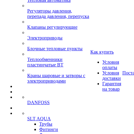
Тепловая автоматика
Регуляторы давления,
перепада давления, перепуска
Клапаны регулирующие
Электроприводы
Блочные тепловые пункты
Как купить
Теплообменники
Условия
пластинчатые ВТ
оплаты
Условия
Пост
Краны шаровые и затворы с
доставки
электроприводами
Гарантия
на товар
DANFOSS
SLT AQUA
Трубы
Фитинги