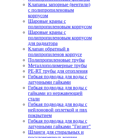
Клапаны запорные (вентили)
с полипропиленовым
корпусом
Шаровые краны с
полипропиленовым корпусом
Шаровые краны с
полипропиленовым корпусом
для радиатора
Клапан обратный в
полипропиленов корпусе
Полипропиленовые трубы
Металлополимерные трубы
PE-RT трубы для отопления
Гибкая подводка для воды с
латунными гайками
Гибкая подводка для воды с
гайками из нержавеющей
стали
Гибкая подводка для воды с
нейлоновой оплеткой и пвх
покрытием
Гибкая подводка для воды с
латунными гайками "Гигант"
Шланги для стиральных и
посудомоечных машин