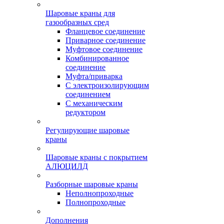
Шаровые краны для
газообразных сред
Фланцевое соединение
Приварное соединение
Муфтовое соединение
Комбинированное
соединение
Муфта/приварка
С электроизолирующим
соединением
С механическим
редуктором
Регулирующие шаровые
краны
Шаровые краны с покрытием
АЛЮЦИЛД
Разборные шаровые краны
Неполнопроходные
Полнопроходные
Дополнения