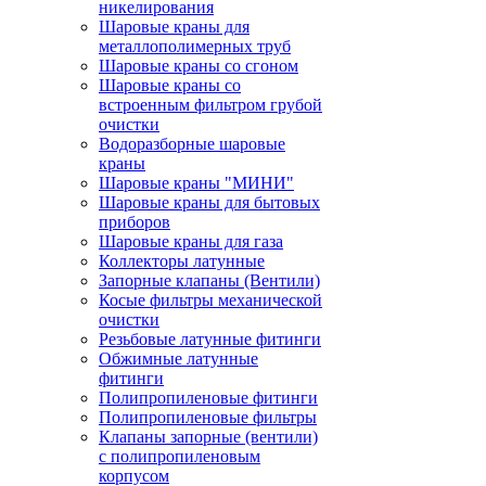
никелирования
Шаровые краны для
металлополимерных труб
Шаровые краны со сгоном
Шаровые краны со
встроенным фильтром грубой
очистки
Водоразборные шаровые
краны
Шаровые краны "МИНИ"
Шаровые краны для бытовых
приборов
Шаровые краны для газа
Коллекторы латунные
Запорные клапаны (Вентили)
Косые фильтры механической
очистки
Резьбовые латунные фитинги
Обжимные латунные
фитинги
Полипропиленовые фитинги
Полипропиленовые фильтры
Клапаны запорные (вентили)
с полипропиленовым
корпусом