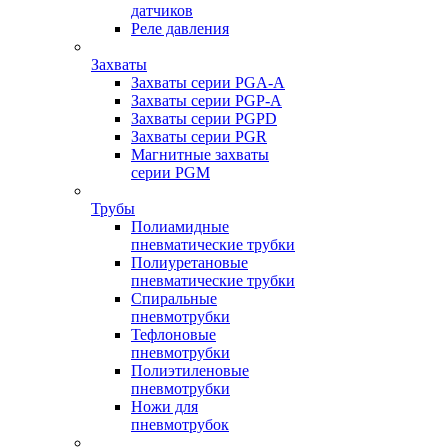
датчиков
Реле давления
Захваты
Захваты серии PGA-A
Захваты серии PGP-A
Захваты серии PGPD
Захваты серии PGR
Магнитные захваты
серии PGM
Трубы
Полиамидные
пневматические трубки
Полиуретановые
пневматические трубки
Спиральные
пневмотрубки
Тефлоновые
пневмотрубки
Полиэтиленовые
пневмотрубки
Ножи для
пневмотрубок