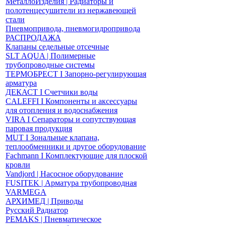
МеталлоИзделия | Радиаторы и
полотенцесушители из нержавеющей
стали
Пневмопривода, пневмогидропривода
РАСПРОДАЖА
Клапаны седельные отсечные
SLT AQUA | Полимерные
трубопроводные системы
ТЕРМОБРЕСТ І Запорно-регулирующая
арматура
ДЕКАСТ І Счетчики воды
CALEFFI І Компоненты и аксессуары
для отопления и водоснабжения
VIRA І Сепараторы и сопутствующая
паровая продукция
MUT І Зональные клапана,
теплообменники и другое оборудование
Fachmann І Комплектующие для плоской
кровли
Vandjord | Насосное оборудование
FUSITEK | Арматура трубопроводная
VARMEGA
АРХИМЕД | Приводы
Русский Радиатор
PEMAKS | Пневматическое