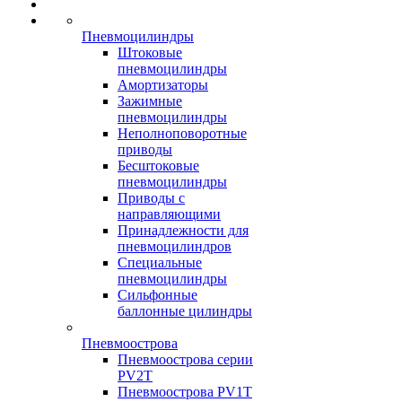
Пневмоцилиндры
Штоковые
пневмоцилиндры
Амортизаторы
Зажимные
пневмоцилиндры
Неполноповоротные
приводы
Бесштоковые
пневмоцилиндры
Приводы с
направляющими
Принадлежности для
пневмоцилиндров
Специальные
пневмоцилиндры
Сильфонные
баллонные цилиндры
Пневмоострова
Пневмоострова серии
PV2T
Пневмоострова PV1T