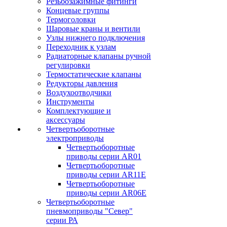
Резьбозажимные фитинги
Концевые группы
Термоголовки
Шаровые краны и вентили
Узлы нижнего подключения
Переходник к узлам
Радиаторные клапаны ручной
регулировки
Термостатические клапаны
Редукторы давления
Воздухоотводчики
Инструменты
Комплектующие и
аксессуары
Четвертьоборотные
электроприводы
Четвертьоборотные
приводы серии AR01
Четвертьоборотные
приводы серии AR11E
Четвертьоборотные
приводы серии AR06E
Четвертьоборотные
пневмоприводы "Север"
серии РА