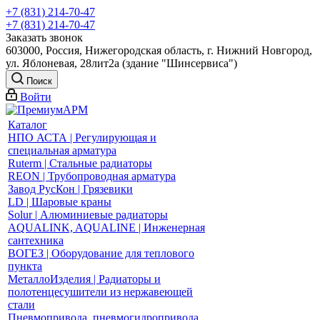
+7 (831) 214-70-47
+7 (831) 214-70-47
Заказать звонок
603000, Россия, Нижегородская область, г. Нижний Новгород,
ул. Яблоневая, 28лит2а (здание "Шинсервиса")
Поиск
Войти
Каталог
НПО АСТА | Регулирующая и
специальная арматура
Ruterm | Стальные радиаторы
REON | Трубопроводная арматура
Завод РусКон | Грязевики
LD | Шаровые краны
Solur | Алюминиевые радиаторы
AQUALINK, AQUALINE | Инженерная
сантехника
ВОГЕЗ | Оборудование для теплового
пункта
МеталлоИзделия | Радиаторы и
полотенцесушители из нержавеющей
стали
Пневмопривода, пневмогидропривода