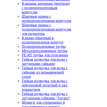
Клапаны запорные (вентили)
с полипропиленовым
корпусом
Шаровые краны с
полипропиленовым корпусом
Шаровые краны с
полипропиленовым корпусом
для радиатора
Клапан обратный в
полипропиленов корпусе
Полипропиленовые трубы
Металлополимерные трубы
PE-RT трубы для отопления
Гибкая подводка для воды с
латунными гайками
Гибкая подводка для воды с
гайками из нержавеющей
стали
Гибкая подводка для воды с
нейлоновой оплеткой и пвх
покрытием
Гибкая подводка для воды с
латунными гайками "Гигант"
Шланги для стиральных и
посудомоечных машин