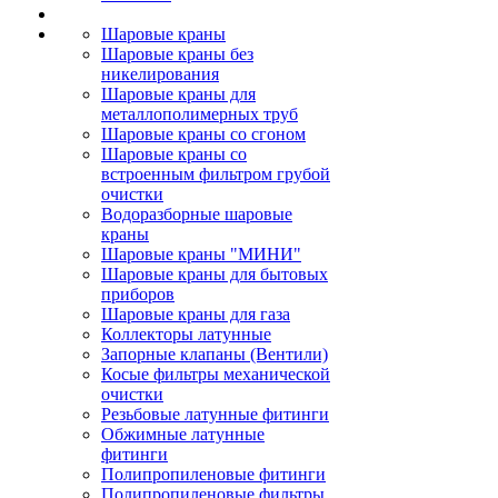
Шаровые краны
Шаровые краны без
никелирования
Шаровые краны для
металлополимерных труб
Шаровые краны со сгоном
Шаровые краны со
встроенным фильтром грубой
очистки
Водоразборные шаровые
краны
Шаровые краны "МИНИ"
Шаровые краны для бытовых
приборов
Шаровые краны для газа
Коллекторы латунные
Запорные клапаны (Вентили)
Косые фильтры механической
очистки
Резьбовые латунные фитинги
Обжимные латунные
фитинги
Полипропиленовые фитинги
Полипропиленовые фильтры