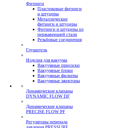
Фитинги
Пластиковые фитинги
и штуцеры
Металлические
фитинги и штуцеры
Фитинги и штуцеры из
нержавеющей стали
Резьбовые соединения
Глушитель
Изделия для вакуума
Вакуумные присоски
Вакуумные блоки
Вакуумные фильтры
Вакуумные эжекторы
Динамические клапаны
DYNAMIC FLOW DF
Динамические клапаны
PRECISE FLOW PF
Регуляторы перепада
давления PRESSURE