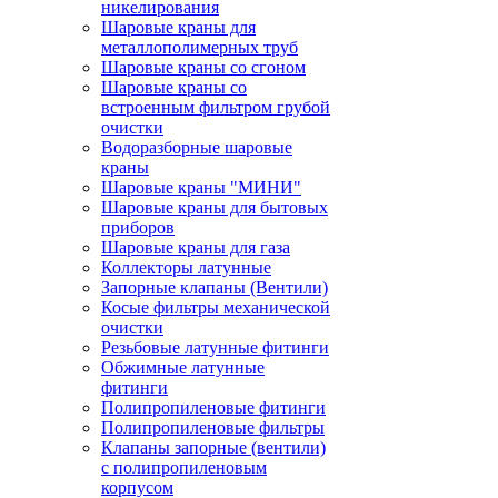
никелирования
Шаровые краны для
металлополимерных труб
Шаровые краны со сгоном
Шаровые краны со
встроенным фильтром грубой
очистки
Водоразборные шаровые
краны
Шаровые краны "МИНИ"
Шаровые краны для бытовых
приборов
Шаровые краны для газа
Коллекторы латунные
Запорные клапаны (Вентили)
Косые фильтры механической
очистки
Резьбовые латунные фитинги
Обжимные латунные
фитинги
Полипропиленовые фитинги
Полипропиленовые фильтры
Клапаны запорные (вентили)
с полипропиленовым
корпусом