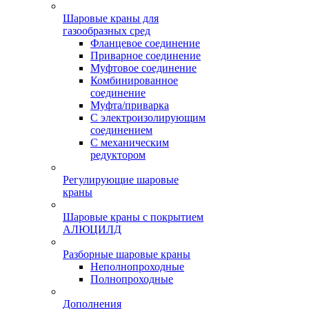
Шаровые краны для
газообразных сред
Фланцевое соединение
Приварное соединение
Муфтовое соединение
Комбинированное
соединение
Муфта/приварка
С электроизолирующим
соединением
С механическим
редуктором
Регулирующие шаровые
краны
Шаровые краны с покрытием
АЛЮЦИЛД
Разборные шаровые краны
Неполнопроходные
Полнопроходные
Дополнения