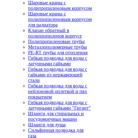
Шаровые краны с
полипропиленовым корпусом
Шаровые краны с
полипропиленовым корпусом
для радиатора
Клапан обратный в
полипропиленов корпусе
Полипропиленовые трубы
Металлополимерные трубы
PE-RT трубы для отопления
Гибкая подводка для воды с
латунными гайками
Гибкая подводка для воды с
гайками из нержавеющей
стали
Гибкая подводка для воды с
нейлоновой оплеткой и пвх
покрытием
Гибкая подводка для воды с
латунными гайками "Гигант"
Шланги для стиральных и
посудомоечных машин
Шланги для душа
Сильфонная подводка для
газа