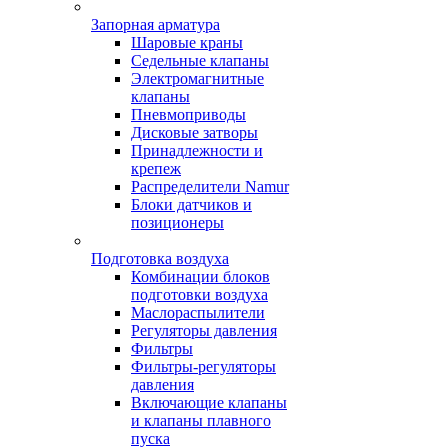
Запорная арматура
Шаровые краны
Седельные клапаны
Электромагнитные
клапаны
Пневмоприводы
Дисковые затворы
Принадлежности и
крепеж
Распределители Namur
Блоки датчиков и
позиционеры
Подготовка воздуха
Комбинации блоков
подготовки воздуха
Маслораспылители
Регуляторы давления
Фильтры
Фильтры-регуляторы
давления
Включающие клапаны
и клапаны плавного
пуска