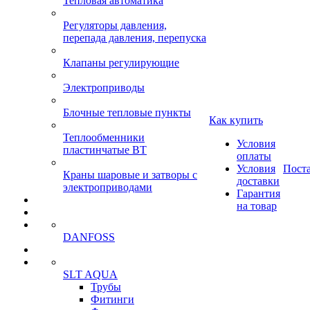
Тепловая автоматика
Регуляторы давления,
перепада давления, перепуска
Клапаны регулирующие
Электроприводы
Блочные тепловые пункты
Как купить
Теплообменники
Условия
пластинчатые ВТ
оплаты
Условия
Пост
Краны шаровые и затворы с
доставки
электроприводами
Гарантия
на товар
DANFOSS
SLT AQUA
Трубы
Фитинги