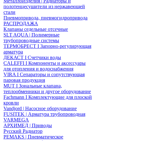
МеталлоИзделия | Радиаторы и
полотенцесушители из нержавеющей
стали
Пневмопривода, пневмогидропривода
РАСПРОДАЖА
Клапаны седельные отсечные
SLT AQUA | Полимерные
трубопроводные системы
ТЕРМОБРЕСТ І Запорно-регулирующая
арматура
ДЕКАСТ І Счетчики воды
CALEFFI І Компоненты и аксессуары
для отопления и водоснабжения
VIRA І Сепараторы и сопутствующая
паровая продукция
MUT І Зональные клапана,
теплообменники и другое оборудование
Fachmann І Комплектующие для плоской
кровли
Vandjord | Насосное оборудование
FUSITEK | Арматура трубопроводная
VARMEGA
АРХИМЕД | Приводы
Русский Радиатор
PEMAKS | Пневматическое