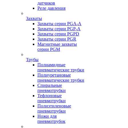
датчиков
Реле давления
Захваты
Захваты серии PGA-A
Захваты серии PGP-A
Захваты серии PGPD
Захваты серии PGR
Магнитные захваты
серии PGM
Трубы
Полиамидные
пневматические трубки
Полиуретановые
пневматические трубки
Спиральные
пневмотрубки
Тефлоновые
пневмотрубки
Полиэтиленовые
пневмотрубки
Ножи для
пневмотрубок