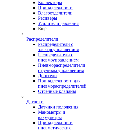
Коллекторы
Принадлежности
Влагоотделители
Ресиверы
Усилители давления
Ещё
Распределители
Распределители с
электроуправлением
Распределители с
пневмоуправлением
Пневмораспределители
с ручным управлением
Дроссели
Принадлежности для
пневмораспределителей
Отсечные клапаны
Датчики
Датчики положения
Манометры и
вакууметры
Принадлежности
пневматических