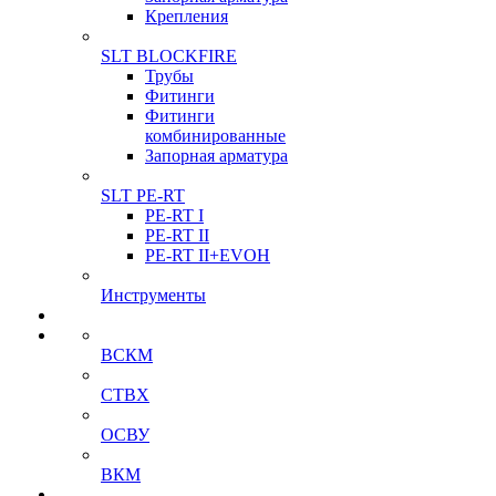
Крепления
SLT BLOCKFIRE
Трубы
Фитинги
Фитинги
комбинированные
Запорная арматура
SLT PE-RT
PE-RT I
PE-RT II
PE-RT II+EVOH
Инструменты
ВСКМ
СТВХ
ОСВУ
ВКМ