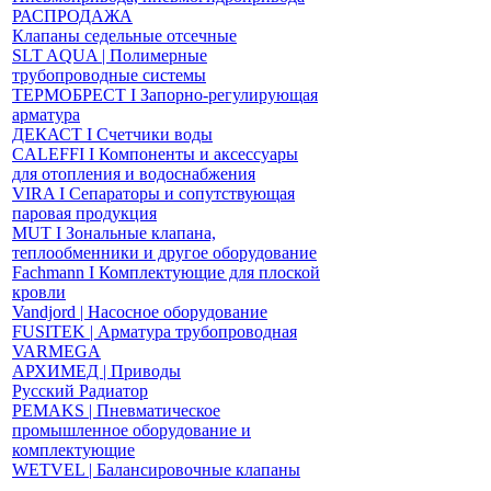
РАСПРОДАЖА
Клапаны седельные отсечные
SLT AQUA | Полимерные
трубопроводные системы
ТЕРМОБРЕСТ І Запорно-регулирующая
арматура
ДЕКАСТ І Счетчики воды
CALEFFI І Компоненты и аксессуары
для отопления и водоснабжения
VIRA І Сепараторы и сопутствующая
паровая продукция
MUT І Зональные клапана,
теплообменники и другое оборудование
Fachmann І Комплектующие для плоской
кровли
Vandjord | Насосное оборудование
FUSITEK | Арматура трубопроводная
VARMEGA
АРХИМЕД | Приводы
Русский Радиатор
PEMAKS | Пневматическое
промышленное оборудование и
комплектующие
WETVEL | Балансировочные клапаны