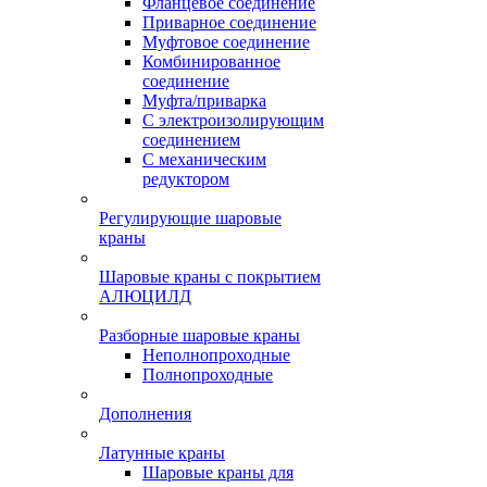
Фланцевое соединение
Приварное соединение
Муфтовое соединение
Комбинированное
соединение
Муфта/приварка
С электроизолирующим
соединением
С механическим
редуктором
Регулирующие шаровые
краны
Шаровые краны с покрытием
АЛЮЦИЛД
Разборные шаровые краны
Неполнопроходные
Полнопроходные
Дополнения
Латунные краны
Шаровые краны для