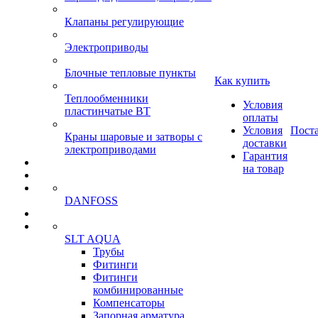
Клапаны регулирующие
Электроприводы
Блочные тепловые пункты
Как купить
Теплообменники
Условия
пластинчатые ВТ
оплаты
Условия
Пост
Краны шаровые и затворы с
доставки
электроприводами
Гарантия
на товар
DANFOSS
SLT AQUA
Трубы
Фитинги
Фитинги
комбинированные
Компенсаторы
Запорная арматура