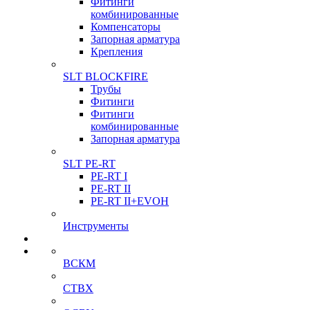
Фитинги
комбинированные
Компенсаторы
Запорная арматура
Крепления
SLT BLOCKFIRE
Трубы
Фитинги
Фитинги
комбинированные
Запорная арматура
SLT PE-RT
PE-RT I
PE-RT II
PE-RT II+EVOH
Инструменты
ВСКМ
СТВХ