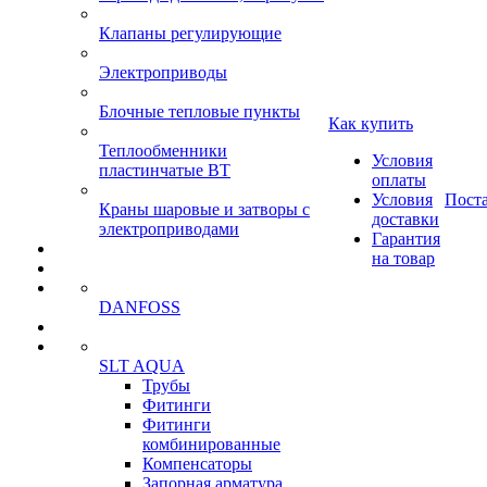
Клапаны регулирующие
Электроприводы
Блочные тепловые пункты
Как купить
Теплообменники
Условия
пластинчатые ВТ
оплаты
Условия
Пост
Краны шаровые и затворы с
доставки
электроприводами
Гарантия
на товар
DANFOSS
SLT AQUA
Трубы
Фитинги
Фитинги
комбинированные
Компенсаторы
Запорная арматура