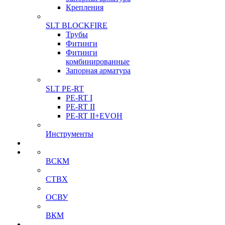
Крепления
SLT BLOCKFIRE
Трубы
Фитинги
Фитинги
комбинированные
Запорная арматура
SLT PE-RT
PE-RT I
PE-RT II
PE-RT II+EVOH
Инструменты
ВСКМ
СТВХ
ОСВУ
ВКМ