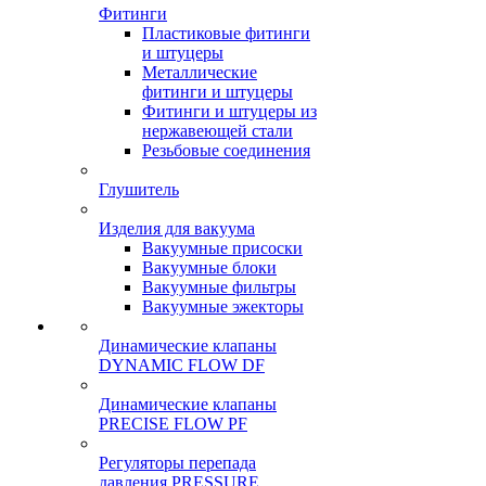
Фитинги
Пластиковые фитинги
и штуцеры
Металлические
фитинги и штуцеры
Фитинги и штуцеры из
нержавеющей стали
Резьбовые соединения
Глушитель
Изделия для вакуума
Вакуумные присоски
Вакуумные блоки
Вакуумные фильтры
Вакуумные эжекторы
Динамические клапаны
DYNAMIC FLOW DF
Динамические клапаны
PRECISE FLOW PF
Регуляторы перепада
давления PRESSURE