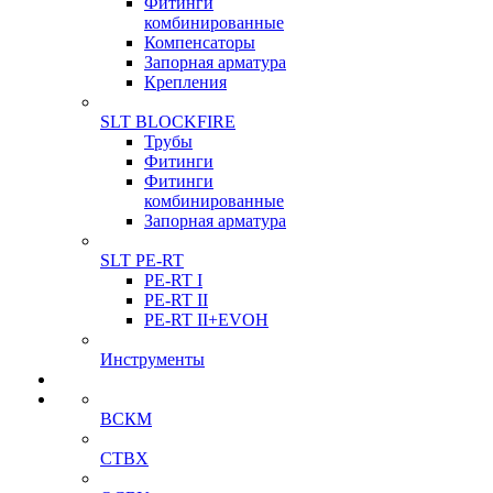
Фитинги
комбинированные
Компенсаторы
Запорная арматура
Крепления
SLT BLOCKFIRE
Трубы
Фитинги
Фитинги
комбинированные
Запорная арматура
SLT PE-RT
PE-RT I
PE-RT II
PE-RT II+EVOH
Инструменты
ВСКМ
СТВХ