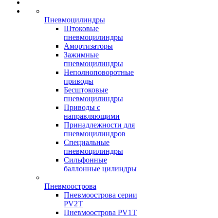
Пневмоцилиндры
Штоковые
пневмоцилиндры
Амортизаторы
Зажимные
пневмоцилиндры
Неполноповоротные
приводы
Бесштоковые
пневмоцилиндры
Приводы с
направляющими
Принадлежности для
пневмоцилиндров
Специальные
пневмоцилиндры
Сильфонные
баллонные цилиндры
Пневмоострова
Пневмоострова серии
PV2T
Пневмоострова PV1T