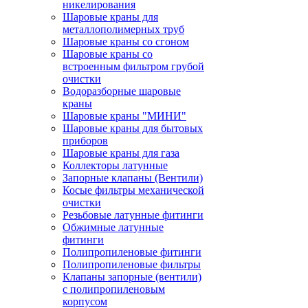
никелирования
Шаровые краны для
металлополимерных труб
Шаровые краны со сгоном
Шаровые краны со
встроенным фильтром грубой
очистки
Водоразборные шаровые
краны
Шаровые краны "МИНИ"
Шаровые краны для бытовых
приборов
Шаровые краны для газа
Коллекторы латунные
Запорные клапаны (Вентили)
Косые фильтры механической
очистки
Резьбовые латунные фитинги
Обжимные латунные
фитинги
Полипропиленовые фитинги
Полипропиленовые фильтры
Клапаны запорные (вентили)
с полипропиленовым
корпусом