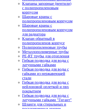
Клапаны запорные (вентили)
с полипропиленовым
корпусом
Шаровые краны с
полипропиленовым корпусом
Шаровые краны с
полипропиленовым корпусом
для радиатора
Клапан обратный в
полипропиленов корпусе
Полипропиленовые трубы
Металлополимерные трубы
PE-RT трубы для отопления
Гибкая подводка для воды с
латунными гайками
Гибкая подводка для воды с
гайками из нержавеющей
стали
Гибкая подводка для воды с
нейлоновой оплеткой и пвх
покрытием
Гибкая подводка для воды с
латунными гайками "Гигант"
Шланги для стиральных и
посудомоечных машин