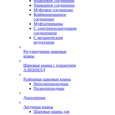
Фланцевое соединение
Приварное соединение
Муфтовое соединение
Комбинированное
соединение
Муфта/приварка
С электроизолирующим
соединением
С механическим
редуктором
Регулирующие шаровые
краны
Шаровые краны с покрытием
АЛЮЦИЛД
Разборные шаровые краны
Неполнопроходные
Полнопроходные
Дополнения
Латунные краны
Шаровые краны для