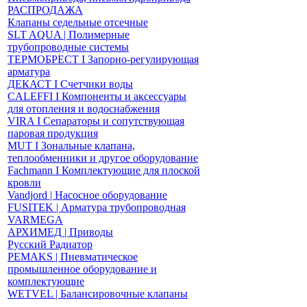
РАСПРОДАЖА
Клапаны седельные отсечные
SLT AQUA | Полимерные
трубопроводные системы
ТЕРМОБРЕСТ І Запорно-регулирующая
арматура
ДЕКАСТ І Счетчики воды
CALEFFI І Компоненты и аксессуары
для отопления и водоснабжения
VIRA І Сепараторы и сопутствующая
паровая продукция
MUT І Зональные клапана,
теплообменники и другое оборудование
Fachmann І Комплектующие для плоской
кровли
Vandjord | Насосное оборудование
FUSITEK | Арматура трубопроводная
VARMEGA
АРХИМЕД | Приводы
Русский Радиатор
PEMAKS | Пневматическое
промышленное оборудование и
комплектующие
WETVEL | Балансировочные клапаны