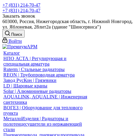
+7 (831) 214-70-47
+7 (831) 214-70-47
Заказать звонок
603000, Россия, Нижегородская область, г. Нижний Новгород,
ул. Яблоневая, 28лит2а (здание "Шинсервиса")
Поиск
Войти
Каталог
НПО АСТА | Регулирующая и
специальная арматура
Ruterm | Стальные радиаторы
REON | Трубопроводная арматура
Завод РусКон | Грязевики
LD | Шаровые краны
Solur | Алюминиевые радиаторы
AQUALINK, AQUALINE | Инженерная
сантехника
ВОГЕЗ | Оборудование для теплового
пункта
МеталлоИзделия | Радиаторы и
полотенцесушители из нержавеющей
стали
Пневмопривода, пневмогидропривода