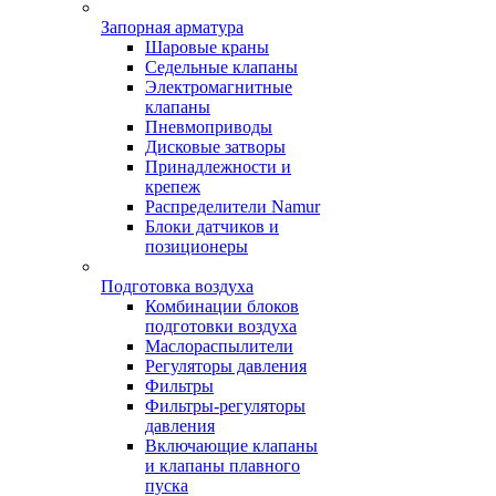
Запорная арматура
Шаровые краны
Седельные клапаны
Электромагнитные
клапаны
Пневмоприводы
Дисковые затворы
Принадлежности и
крепеж
Распределители Namur
Блоки датчиков и
позиционеры
Подготовка воздуха
Комбинации блоков
подготовки воздуха
Маслораспылители
Регуляторы давления
Фильтры
Фильтры-регуляторы
давления
Включающие клапаны
и клапаны плавного
пуска