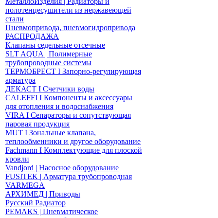
МеталлоИзделия | Радиаторы и
полотенцесушители из нержавеющей
стали
Пневмопривода, пневмогидропривода
РАСПРОДАЖА
Клапаны седельные отсечные
SLT AQUA | Полимерные
трубопроводные системы
ТЕРМОБРЕСТ І Запорно-регулирующая
арматура
ДЕКАСТ І Счетчики воды
CALEFFI І Компоненты и аксессуары
для отопления и водоснабжения
VIRA І Сепараторы и сопутствующая
паровая продукция
MUT І Зональные клапана,
теплообменники и другое оборудование
Fachmann І Комплектующие для плоской
кровли
Vandjord | Насосное оборудование
FUSITEK | Арматура трубопроводная
VARMEGA
АРХИМЕД | Приводы
Русский Радиатор
PEMAKS | Пневматическое