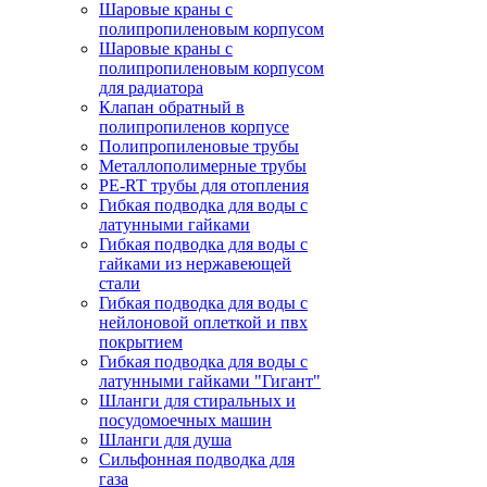
Шаровые краны с
полипропиленовым корпусом
Шаровые краны с
полипропиленовым корпусом
для радиатора
Клапан обратный в
полипропиленов корпусе
Полипропиленовые трубы
Металлополимерные трубы
PE-RT трубы для отопления
Гибкая подводка для воды с
латунными гайками
Гибкая подводка для воды с
гайками из нержавеющей
стали
Гибкая подводка для воды с
нейлоновой оплеткой и пвх
покрытием
Гибкая подводка для воды с
латунными гайками "Гигант"
Шланги для стиральных и
посудомоечных машин
Шланги для душа
Сильфонная подводка для
газа