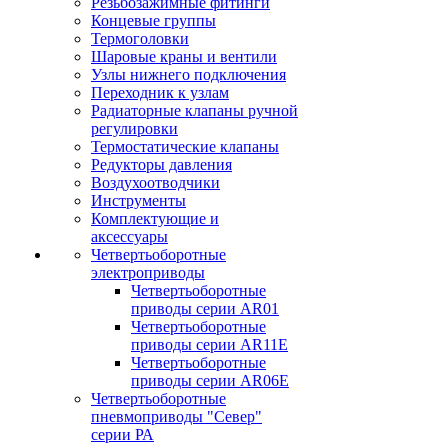
Резьбозажимные фитинги
Концевые группы
Термоголовки
Шаровые краны и вентили
Узлы нижнего подключения
Переходник к узлам
Радиаторные клапаны ручной
регулировки
Термостатические клапаны
Редукторы давления
Воздухоотводчики
Инструменты
Комплектующие и
аксессуары
Четвертьоборотные
электроприводы
Четвертьоборотные
приводы серии AR01
Четвертьоборотные
приводы серии AR11E
Четвертьоборотные
приводы серии AR06E
Четвертьоборотные
пневмоприводы "Север"
серии РА