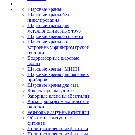
Шаровые краны
Шаровые краны без
никелирования
Шаровые краны для
металлополимерных труб
Шаровые краны со сгоном
Шаровые краны со
встроенным фильтром грубой
очистки
Водоразборные шаровые
краны
Шаровые краны "МИНИ"
Шаровые краны для бытовых
приборов
Шаровые краны для газа
Коллекторы латунные
Запорные клапаны (Вентили)
Косые фильтры механической
очистки
Резьбовые латунные фитинги
Обжимные латунные
фитинги
Полипропиленовые фитинги
Полипропиленовые фильтры