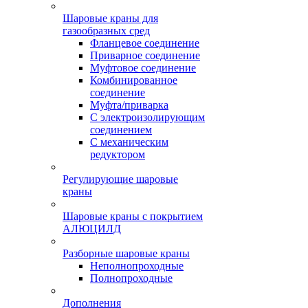
Шаровые краны для
газообразных сред
Фланцевое соединение
Приварное соединение
Муфтовое соединение
Комбинированное
соединение
Муфта/приварка
С электроизолирующим
соединением
С механическим
редуктором
Регулирующие шаровые
краны
Шаровые краны с покрытием
АЛЮЦИЛД
Разборные шаровые краны
Неполнопроходные
Полнопроходные
Дополнения