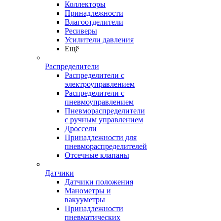
Коллекторы
Принадлежности
Влагоотделители
Ресиверы
Усилители давления
Ещё
Распределители
Распределители с
электроуправлением
Распределители с
пневмоуправлением
Пневмораспределители
с ручным управлением
Дроссели
Принадлежности для
пневмораспределителей
Отсечные клапаны
Датчики
Датчики положения
Манометры и
вакууметры
Принадлежности
пневматических