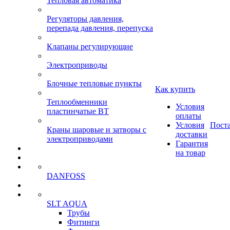
Тепловая автоматика
Регуляторы давления,
перепада давления, перепуска
Клапаны регулирующие
Электроприводы
Блочные тепловые пункты
Как купить
Теплообменники
Условия
пластинчатые ВТ
оплаты
Условия
Пост
Краны шаровые и затворы с
доставки
электроприводами
Гарантия
на товар
DANFOSS
SLT AQUA
Трубы
Фитинги