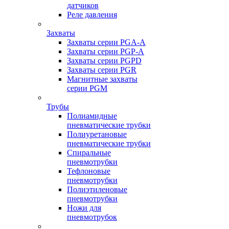
датчиков
Реле давления
Захваты
Захваты серии PGA-A
Захваты серии PGP-A
Захваты серии PGPD
Захваты серии PGR
Магнитные захваты
серии PGM
Трубы
Полиамидные
пневматические трубки
Полиуретановые
пневматические трубки
Спиральные
пневмотрубки
Тефлоновые
пневмотрубки
Полиэтиленовые
пневмотрубки
Ножи для
пневмотрубок