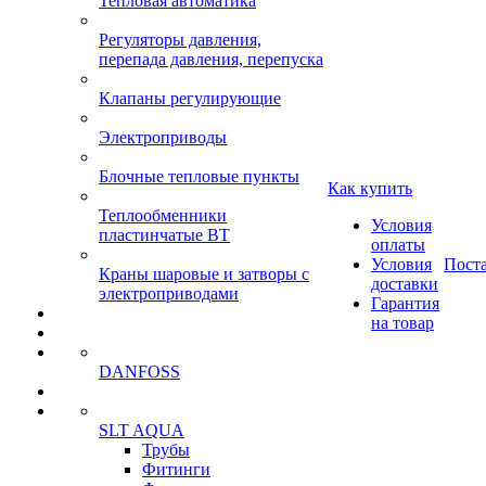
Тепловая автоматика
Регуляторы давления,
перепада давления, перепуска
Клапаны регулирующие
Электроприводы
Блочные тепловые пункты
Как купить
Теплообменники
Условия
пластинчатые ВТ
оплаты
Условия
Пост
Краны шаровые и затворы с
доставки
электроприводами
Гарантия
на товар
DANFOSS
SLT AQUA
Трубы
Фитинги