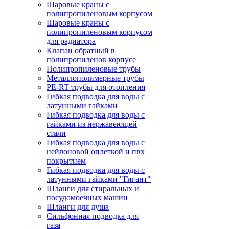
Шаровые краны с
полипропиленовым корпусом
Шаровые краны с
полипропиленовым корпусом
для радиатора
Клапан обратный в
полипропиленов корпусе
Полипропиленовые трубы
Металлополимерные трубы
PE-RT трубы для отопления
Гибкая подводка для воды с
латунными гайками
Гибкая подводка для воды с
гайками из нержавеющей
стали
Гибкая подводка для воды с
нейлоновой оплеткой и пвх
покрытием
Гибкая подводка для воды с
латунными гайками "Гигант"
Шланги для стиральных и
посудомоечных машин
Шланги для душа
Сильфонная подводка для
газа