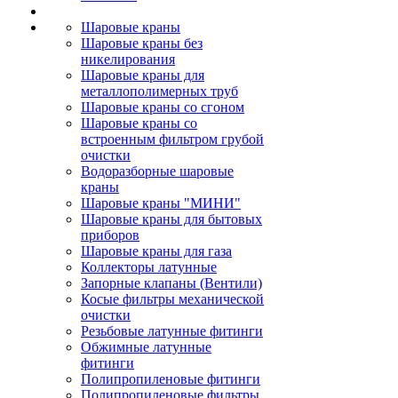
Шаровые краны
Шаровые краны без
никелирования
Шаровые краны для
металлополимерных труб
Шаровые краны со сгоном
Шаровые краны со
встроенным фильтром грубой
очистки
Водоразборные шаровые
краны
Шаровые краны "МИНИ"
Шаровые краны для бытовых
приборов
Шаровые краны для газа
Коллекторы латунные
Запорные клапаны (Вентили)
Косые фильтры механической
очистки
Резьбовые латунные фитинги
Обжимные латунные
фитинги
Полипропиленовые фитинги
Полипропиленовые фильтры