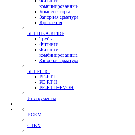
Фитинги
комбинированные
Компенсаторы
Запорная арматура
Крепления
SLT BLOCKFIRE
Трубы
Фитинги
Фитинги
комбинированные
Запорная арматура
SLT PE-RT
PE-RT I
PE-RT II
PE-RT II+EVOH
Инструменты
ВСКМ
СТВХ