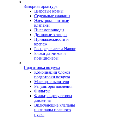
Запорная арматура
Шаровые краны
Седельные клапаны
Электромагнитные
клапаны
Пневмоприводы
Дисковые затворы
Принадлежности и
крепеж
Распределители Namur
Блоки датчиков и
позиционеры
Подготовка воздуха
Комбинации блоков
подготовки воздуха
Маслораспылители
Регуляторы давления
Фильтры
Фильтры-регуляторы
давления
Включающие клапаны
и клапаны плавного
пуска