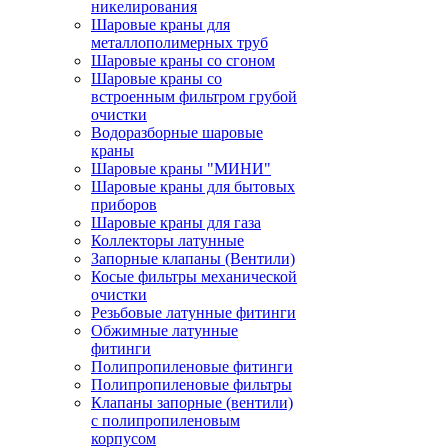
никелирования
Шаровые краны для
металлополимерных труб
Шаровые краны со сгоном
Шаровые краны со
встроенным фильтром грубой
очистки
Водоразборные шаровые
краны
Шаровые краны "МИНИ"
Шаровые краны для бытовых
приборов
Шаровые краны для газа
Коллекторы латунные
Запорные клапаны (Вентили)
Косые фильтры механической
очистки
Резьбовые латунные фитинги
Обжимные латунные
фитинги
Полипропиленовые фитинги
Полипропиленовые фильтры
Клапаны запорные (вентили)
с полипропиленовым
корпусом