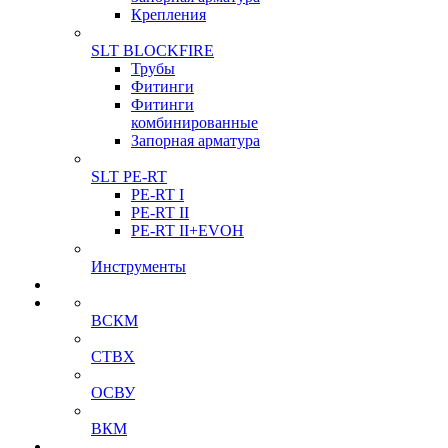
Крепления
SLT BLOCKFIRE
Трубы
Фитинги
Фитинги
комбинированные
Запорная арматура
SLT PE-RT
PE-RT I
PE-RT II
PE-RT II+EVOH
Инструменты
ВСКМ
СТВХ
ОСВУ
ВКМ