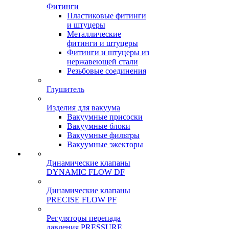
Фитинги
Пластиковые фитинги
и штуцеры
Металлические
фитинги и штуцеры
Фитинги и штуцеры из
нержавеющей стали
Резьбовые соединения
Глушитель
Изделия для вакуума
Вакуумные присоски
Вакуумные блоки
Вакуумные фильтры
Вакуумные эжекторы
Динамические клапаны
DYNAMIC FLOW DF
Динамические клапаны
PRECISE FLOW PF
Регуляторы перепада
давления PRESSURE