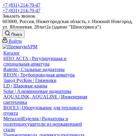
+7 (831) 214-70-47
+7 (831) 214-70-47
Заказать звонок
603000, Россия, Нижегородская область, г. Нижний Новгород,
ул. Яблоневая, 28лит2а (здание "Шинсервиса")
Поиск
Войти
Каталог
НПО АСТА | Регулирующая и
специальная арматура
Ruterm | Стальные радиаторы
REON | Трубопроводная арматура
Завод РусКон | Грязевики
LD | Шаровые краны
Solur | Алюминиевые радиаторы
AQUALINK, AQUALINE | Инженерная
сантехника
ВОГЕЗ | Оборудование для теплового
пункта
МеталлоИзделия | Радиаторы и
полотенцесушители из нержавеющей
стали
Пневмопривода, пневмогидропривода