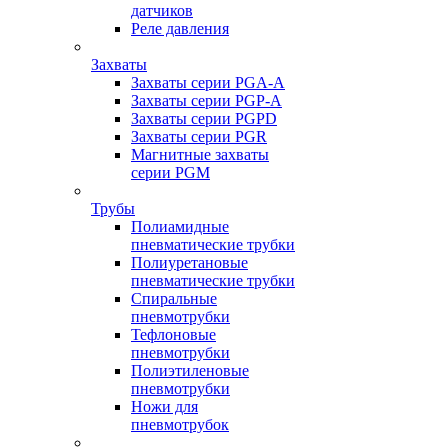
датчиков
Реле давления
Захваты
Захваты серии PGA-A
Захваты серии PGP-A
Захваты серии PGPD
Захваты серии PGR
Магнитные захваты
серии PGM
Трубы
Полиамидные
пневматические трубки
Полиуретановые
пневматические трубки
Спиральные
пневмотрубки
Тефлоновые
пневмотрубки
Полиэтиленовые
пневмотрубки
Ножи для
пневмотрубок