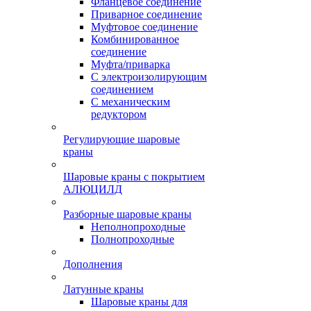
Фланцевое соединение
Приварное соединение
Муфтовое соединение
Комбинированное
соединение
Муфта/приварка
С электроизолирующим
соединением
С механическим
редуктором
Регулирующие шаровые
краны
Шаровые краны с покрытием
АЛЮЦИЛД
Разборные шаровые краны
Неполнопроходные
Полнопроходные
Дополнения
Латунные краны
Шаровые краны для