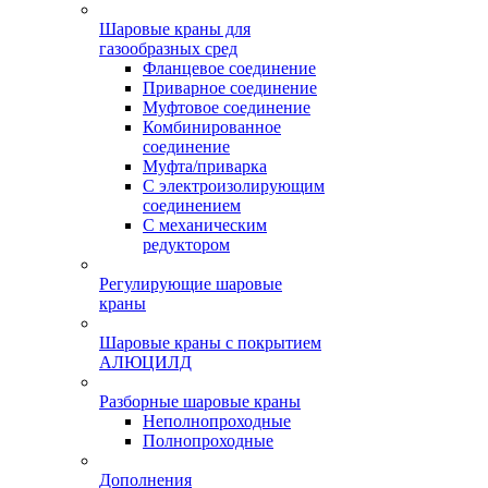
Шаровые краны для
газообразных сред
Фланцевое соединение
Приварное соединение
Муфтовое соединение
Комбинированное
соединение
Муфта/приварка
С электроизолирующим
соединением
С механическим
редуктором
Регулирующие шаровые
краны
Шаровые краны с покрытием
АЛЮЦИЛД
Разборные шаровые краны
Неполнопроходные
Полнопроходные
Дополнения