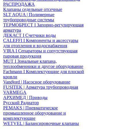
РАСПРОДАЖА
Клапаны седельные отсечные
SLT AQUA | Полимерные
трубопроводные системы
ТЕРМОБРЕСТ І Запорно-регулирующая
арматура
ДЕКАСТ І Счетчики воды
CALEFFI І Компоненты и аксессуары
для отопления и водоснабжения
VIRA І Сепараторы и сопутствующая
паровая продукция
MUT І Зональные клапана,
теплообменники и другое оборудование
Fachmann І Комплектующие для плоской
кровли
Vandjord | Насосное оборудование
FUSITEK | Арматура трубопроводная
VARMEGA
АРХИМЕД | Приводы
Русский Радиатор
PEMAKS | Пневматическое
промышленное оборудование и
комплектующие
WETVEL | Балансировочные клапаны