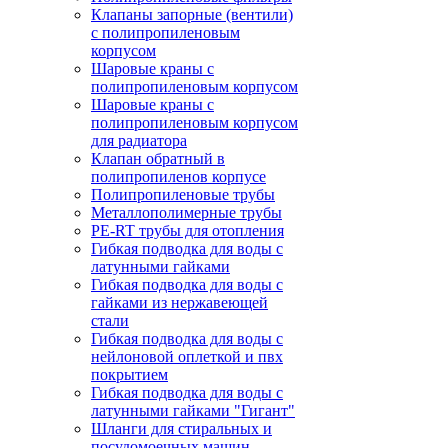
Клапаны запорные (вентили)
с полипропиленовым
корпусом
Шаровые краны с
полипропиленовым корпусом
Шаровые краны с
полипропиленовым корпусом
для радиатора
Клапан обратный в
полипропиленов корпусе
Полипропиленовые трубы
Металлополимерные трубы
PE-RT трубы для отопления
Гибкая подводка для воды с
латунными гайками
Гибкая подводка для воды с
гайками из нержавеющей
стали
Гибкая подводка для воды с
нейлоновой оплеткой и пвх
покрытием
Гибкая подводка для воды с
латунными гайками "Гигант"
Шланги для стиральных и
посудомоечных машин