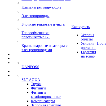
Клапаны регулирующие
Электроприводы
Блочные тепловые пункты
Как купить
Теплообменники
Условия
пластинчатые ВТ
оплаты
Условия
Пост
Краны шаровые и затворы с
доставки
электроприводами
Гарантия
на товар
DANFOSS
SLT AQUA
Трубы
Фитинги
Фитинги
комбинированные
Компенсаторы
Запорная арматура