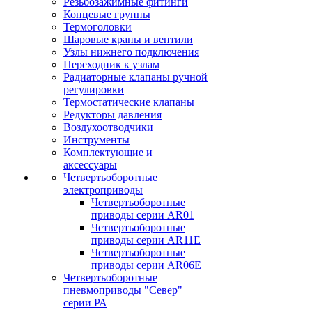
Резьбозажимные фитинги
Концевые группы
Термоголовки
Шаровые краны и вентили
Узлы нижнего подключения
Переходник к узлам
Радиаторные клапаны ручной
регулировки
Термостатические клапаны
Редукторы давления
Воздухоотводчики
Инструменты
Комплектующие и
аксессуары
Четвертьоборотные
электроприводы
Четвертьоборотные
приводы серии AR01
Четвертьоборотные
приводы серии AR11E
Четвертьоборотные
приводы серии AR06E
Четвертьоборотные
пневмоприводы "Север"
серии РА