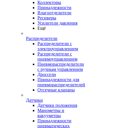
Коллекторы
Принадлежности
Влагоотделители
Ресиверы
Усилители давления
Ещё
Распределители
Распределители с
электроуправлением
Распределители с
пневмоуправлением
Пневмораспределители
с ручным управлением
Дроссели
Принадлежности для
пневмораспределителей
Отсечные клапаны
Датчики
Датчики положения
Манометры и
вакууметры
Принадлежности
пневматических