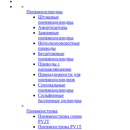
Пневмоцилиндры
Штоковые
пневмоцилиндры
Амортизаторы
Зажимные
пневмоцилиндры
Неполноповоротные
приводы
Бесштоковые
пневмоцилиндры
Приводы с
направляющими
Принадлежности для
пневмоцилиндров
Специальные
пневмоцилиндры
Сильфонные
баллонные цилиндры
Пневмоострова
Пневмоострова серии
PV2T
Пневмоострова PV1T