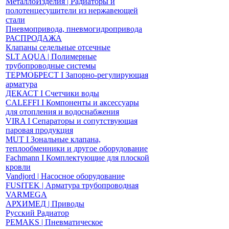
МеталлоИзделия | Радиаторы и
полотенцесушители из нержавеющей
стали
Пневмопривода, пневмогидропривода
РАСПРОДАЖА
Клапаны седельные отсечные
SLT AQUA | Полимерные
трубопроводные системы
ТЕРМОБРЕСТ І Запорно-регулирующая
арматура
ДЕКАСТ І Счетчики воды
CALEFFI І Компоненты и аксессуары
для отопления и водоснабжения
VIRA І Сепараторы и сопутствующая
паровая продукция
MUT І Зональные клапана,
теплообменники и другое оборудование
Fachmann І Комплектующие для плоской
кровли
Vandjord | Насосное оборудование
FUSITEK | Арматура трубопроводная
VARMEGA
АРХИМЕД | Приводы
Русский Радиатор
PEMAKS | Пневматическое