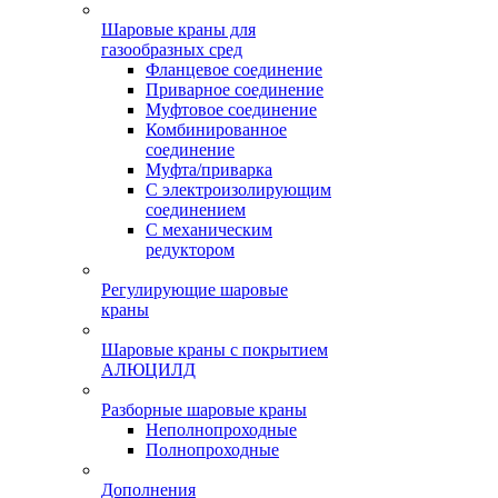
Шаровые краны для
газообразных сред
Фланцевое соединение
Приварное соединение
Муфтовое соединение
Комбинированное
соединение
Муфта/приварка
С электроизолирующим
соединением
С механическим
редуктором
Регулирующие шаровые
краны
Шаровые краны с покрытием
АЛЮЦИЛД
Разборные шаровые краны
Неполнопроходные
Полнопроходные
Дополнения