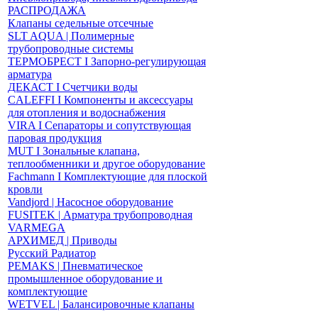
РАСПРОДАЖА
Клапаны седельные отсечные
SLT AQUA | Полимерные
трубопроводные системы
ТЕРМОБРЕСТ І Запорно-регулирующая
арматура
ДЕКАСТ І Счетчики воды
CALEFFI І Компоненты и аксессуары
для отопления и водоснабжения
VIRA І Сепараторы и сопутствующая
паровая продукция
MUT І Зональные клапана,
теплообменники и другое оборудование
Fachmann І Комплектующие для плоской
кровли
Vandjord | Насосное оборудование
FUSITEK | Арматура трубопроводная
VARMEGA
АРХИМЕД | Приводы
Русский Радиатор
PEMAKS | Пневматическое
промышленное оборудование и
комплектующие
WETVEL | Балансировочные клапаны