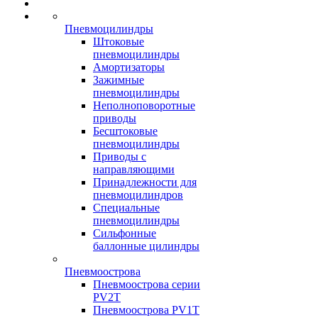
Пневмоцилиндры
Штоковые
пневмоцилиндры
Амортизаторы
Зажимные
пневмоцилиндры
Неполноповоротные
приводы
Бесштоковые
пневмоцилиндры
Приводы с
направляющими
Принадлежности для
пневмоцилиндров
Специальные
пневмоцилиндры
Сильфонные
баллонные цилиндры
Пневмоострова
Пневмоострова серии
PV2T
Пневмоострова PV1T