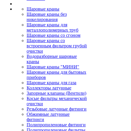
Шаровые краны
Шаровые краны без
никелирования
Шаровые краны для
металлополимерных труб
Шаровые краны со сгоном
Шаровые краны со
встроенным фильтром грубой
очистки
Водоразборные шаровые
краны
Шаровые краны "МИНИ"
Шаровые краны для бытовых
приборов
Шаровые краны для газа
Коллекторы латунные
Запорные клапаны (Вентили)
Косые фильтры механической
очистки
Резьбовые латунные фитинги
Обжимные латунные
фитинги
Полипропиленовые фитинги
Полипропиленовые фильтры