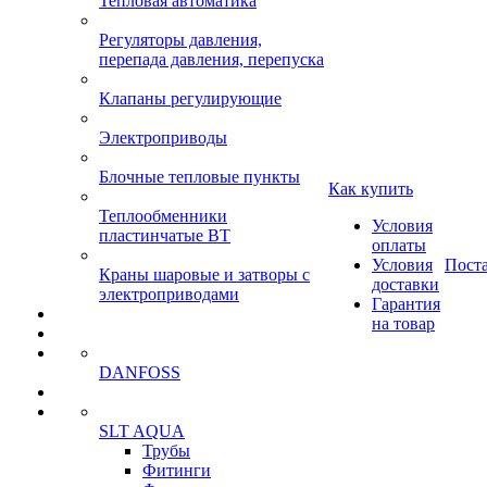
Тепловая автоматика
Регуляторы давления,
перепада давления, перепуска
Клапаны регулирующие
Электроприводы
Блочные тепловые пункты
Как купить
Теплообменники
Условия
пластинчатые ВТ
оплаты
Условия
Пост
Краны шаровые и затворы с
доставки
электроприводами
Гарантия
на товар
DANFOSS
SLT AQUA
Трубы
Фитинги