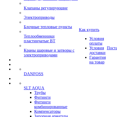
Клапаны регулирующие
Электроприводы
Блочные тепловые пункты
Как купить
Теплообменники
Условия
пластинчатые ВТ
оплаты
Условия
Пост
Краны шаровые и затворы с
доставки
электроприводами
Гарантия
на товар
DANFOSS
SLT AQUA
Трубы
Фитинги
Фитинги
комбинированные
Компенсаторы
Запорная арматура