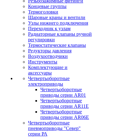
Резьбозажимные фитинги
Концевые группы
Термоголовки
Шаровые краны и вентили
Узлы нижнего подключения
Переходник к узлам
Радиаторные клапаны ручной
регулировки
Термостатические клапаны
Редукторы давления
Воздухоотводчики
Инструменты
Комплектующие и
аксессуары
Четвертьоборотные
электроприводы
Четвертьоборотные
приводы серии AR01
Четвертьоборотные
приводы серии AR11E
Четвертьоборотные
приводы серии AR06E
Четвертьоборотные
пневмоприводы "Север"
серии РА