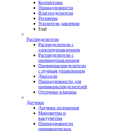
Коллекторы
Принадлежности
Влагоотделители
Ресиверы
Усилители давления
Ещё
Распределители
Распределители с
электроуправлением
Распределители с
пневмоуправлением
Пневмораспределители
с ручным управлением
Дроссели
Принадлежности для
пневмораспределителей
Отсечные клапаны
Датчики
Датчики положения
Манометры и
вакууметры
Принадлежности
пневматических