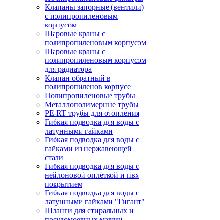
Клапаны запорные (вентили)
с полипропиленовым
корпусом
Шаровые краны с
полипропиленовым корпусом
Шаровые краны с
полипропиленовым корпусом
для радиатора
Клапан обратный в
полипропиленов корпусе
Полипропиленовые трубы
Металлополимерные трубы
PE-RT трубы для отопления
Гибкая подводка для воды с
латунными гайками
Гибкая подводка для воды с
гайками из нержавеющей
стали
Гибкая подводка для воды с
нейлоновой оплеткой и пвх
покрытием
Гибкая подводка для воды с
латунными гайками "Гигант"
Шланги для стиральных и
посудомоечных машин