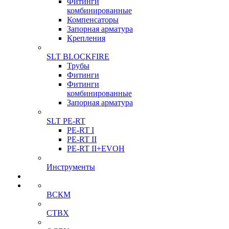
Фитинги
комбинированные
Компенсаторы
Запорная арматура
Крепления
SLT BLOCKFIRE
Трубы
Фитинги
Фитинги
комбинированные
Запорная арматура
SLT PE-RT
PE-RT I
PE-RT II
PE-RT II+EVOH
Инструменты
ВСКМ
СТВХ