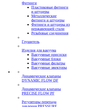
Фитинги
Пластиковые фитинги
и штуцеры
Металлические
фитинги и штуцеры
Фитинги и штуцеры из
нержавеющей стали
Резьбовые соединения
Глушитель
Изделия для вакуума
Вакуумные присоски
Вакуумные блоки
Вакуумные фильтры
Вакуумные эжекторы
Динамические клапаны
DYNAMIC FLOW DF
Динамические клапаны
PRECISE FLOW PF
Регуляторы перепада
давления PRESSURE