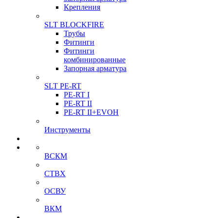
Крепления
SLT BLOCKFIRE
Трубы
Фитинги
Фитинги
комбинированные
Запорная арматура
SLT PE-RT
PE-RT I
PE-RT II
PE-RT II+EVOH
Инструменты
ВСКМ
СТВХ
ОСВУ
ВКМ