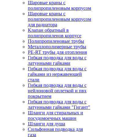
Шаровые краны с
полипропиленовым корпусом
Шаровые краны с
полипропиленовым корпусом
для радиатора
Клапан обратный в
полипропиленов корпусе
Полипропиленовые трубы
Металлополимерные трубы
PE-RT трубы для отопления
Гибкая подводка для воды с
латунными гайками
Гибкая подводка для воды с
гайками из нержавеющей
стали
Гибкая подводка для воды с
нейлоновой оплеткой и пвх
покрытием
Гибкая подводка для воды с
латунными гайками "Гигант"
Шланги для стиральных и
посудомоечных машин
Шланги для душа
Сильфонная подводка для
газа