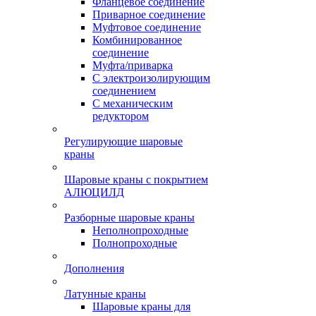
Фланцевое соединение
Приварное соединение
Муфтовое соединение
Комбинированное
соединение
Муфта/приварка
С электроизолирующим
соединением
С механическим
редуктором
Регулирующие шаровые
краны
Шаровые краны с покрытием
АЛЮЦИЛД
Разборные шаровые краны
Неполнопроходные
Полнопроходные
Дополнения
Латунные краны
Шаровые краны для