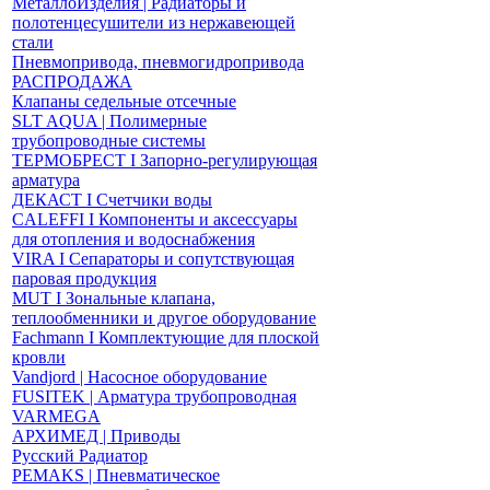
МеталлоИзделия | Радиаторы и
полотенцесушители из нержавеющей
стали
Пневмопривода, пневмогидропривода
РАСПРОДАЖА
Клапаны седельные отсечные
SLT AQUA | Полимерные
трубопроводные системы
ТЕРМОБРЕСТ І Запорно-регулирующая
арматура
ДЕКАСТ І Счетчики воды
CALEFFI І Компоненты и аксессуары
для отопления и водоснабжения
VIRA І Сепараторы и сопутствующая
паровая продукция
MUT І Зональные клапана,
теплообменники и другое оборудование
Fachmann І Комплектующие для плоской
кровли
Vandjord | Насосное оборудование
FUSITEK | Арматура трубопроводная
VARMEGA
АРХИМЕД | Приводы
Русский Радиатор
PEMAKS | Пневматическое