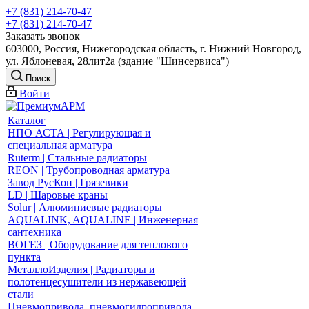
+7 (831) 214-70-47
+7 (831) 214-70-47
Заказать звонок
603000, Россия, Нижегородская область, г. Нижний Новгород,
ул. Яблоневая, 28лит2а (здание "Шинсервиса")
Поиск
Войти
Каталог
НПО АСТА | Регулирующая и
специальная арматура
Ruterm | Стальные радиаторы
REON | Трубопроводная арматура
Завод РусКон | Грязевики
LD | Шаровые краны
Solur | Алюминиевые радиаторы
AQUALINK, AQUALINE | Инженерная
сантехника
ВОГЕЗ | Оборудование для теплового
пункта
МеталлоИзделия | Радиаторы и
полотенцесушители из нержавеющей
стали
Пневмопривода, пневмогидропривода