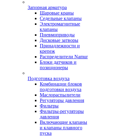
Запорная арматура
Шаровые краны
Седельные клапаны
Электромагнитные
клапаны
Пневмоприводы
Дисковые затворы
Принадлежности и
крепеж
Распределители Namur
Блоки датчиков и
позиционеры
Подготовка воздуха
Комбинации блоков
подготовки воздуха
Маслораспылители
Регуляторы давления
Фильтры
Фильтры-регуляторы
давления
Включающие клапаны
и клапаны плавного
пуска