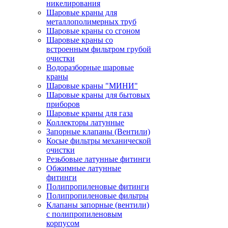
никелирования
Шаровые краны для
металлополимерных труб
Шаровые краны со сгоном
Шаровые краны со
встроенным фильтром грубой
очистки
Водоразборные шаровые
краны
Шаровые краны "МИНИ"
Шаровые краны для бытовых
приборов
Шаровые краны для газа
Коллекторы латунные
Запорные клапаны (Вентили)
Косые фильтры механической
очистки
Резьбовые латунные фитинги
Обжимные латунные
фитинги
Полипропиленовые фитинги
Полипропиленовые фильтры
Клапаны запорные (вентили)
с полипропиленовым
корпусом