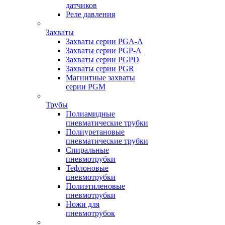
датчиков
Реле давления
Захваты
Захваты серии PGA-A
Захваты серии PGP-A
Захваты серии PGPD
Захваты серии PGR
Магнитные захваты
серии PGM
Трубы
Полиамидные
пневматические трубки
Полиуретановые
пневматические трубки
Спиральные
пневмотрубки
Тефлоновые
пневмотрубки
Полиэтиленовые
пневмотрубки
Ножи для
пневмотрубок