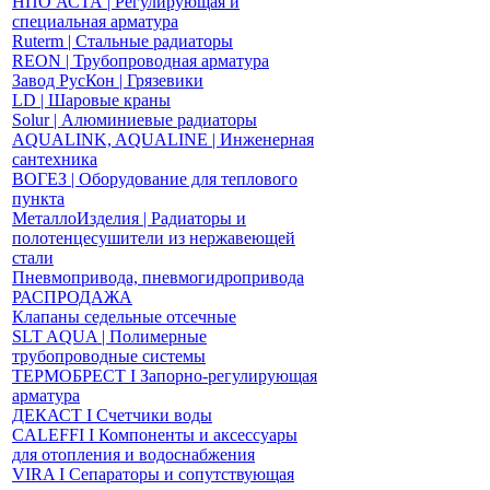
НПО АСТА | Регулирующая и
специальная арматура
Ruterm | Стальные радиаторы
REON | Трубопроводная арматура
Завод РусКон | Грязевики
LD | Шаровые краны
Solur | Алюминиевые радиаторы
AQUALINK, AQUALINE | Инженерная
сантехника
ВОГЕЗ | Оборудование для теплового
пункта
МеталлоИзделия | Радиаторы и
полотенцесушители из нержавеющей
стали
Пневмопривода, пневмогидропривода
РАСПРОДАЖА
Клапаны седельные отсечные
SLT AQUA | Полимерные
трубопроводные системы
ТЕРМОБРЕСТ І Запорно-регулирующая
арматура
ДЕКАСТ І Счетчики воды
CALEFFI І Компоненты и аксессуары
для отопления и водоснабжения
VIRA І Сепараторы и сопутствующая