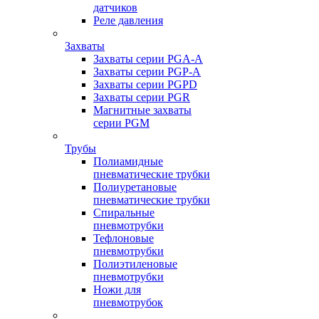
датчиков
Реле давления
Захваты
Захваты серии PGA-A
Захваты серии PGP-A
Захваты серии PGPD
Захваты серии PGR
Магнитные захваты
серии PGM
Трубы
Полиамидные
пневматические трубки
Полиуретановые
пневматические трубки
Спиральные
пневмотрубки
Тефлоновые
пневмотрубки
Полиэтиленовые
пневмотрубки
Ножи для
пневмотрубок