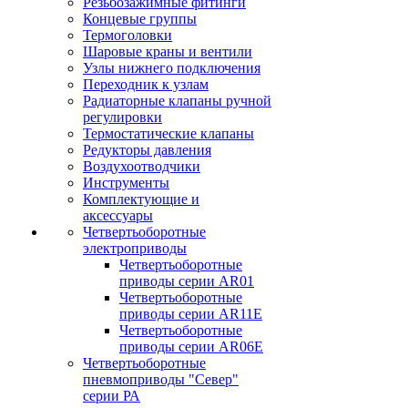
Резьбозажимные фитинги
Концевые группы
Термоголовки
Шаровые краны и вентили
Узлы нижнего подключения
Переходник к узлам
Радиаторные клапаны ручной
регулировки
Термостатические клапаны
Редукторы давления
Воздухоотводчики
Инструменты
Комплектующие и
аксессуары
Четвертьоборотные
электроприводы
Четвертьоборотные
приводы серии AR01
Четвертьоборотные
приводы серии AR11E
Четвертьоборотные
приводы серии AR06E
Четвертьоборотные
пневмоприводы "Север"
серии РА