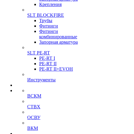
Крепления
SLT BLOCKFIRE
Трубы
Фитинги
Фитинги
комбинированные
Запорная арматура
SLT PE-RT
PE-RT I
PE-RT II
PE-RT II+EVOH
Инструменты
ВСКМ
СТВХ
ОСВУ
ВКМ