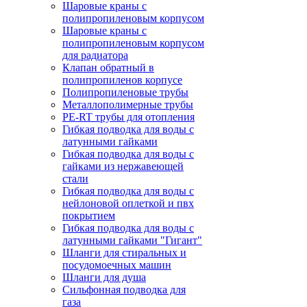
Шаровые краны с
полипропиленовым корпусом
Шаровые краны с
полипропиленовым корпусом
для радиатора
Клапан обратный в
полипропиленов корпусе
Полипропиленовые трубы
Металлополимерные трубы
PE-RT трубы для отопления
Гибкая подводка для воды с
латунными гайками
Гибкая подводка для воды с
гайками из нержавеющей
стали
Гибкая подводка для воды с
нейлоновой оплеткой и пвх
покрытием
Гибкая подводка для воды с
латунными гайками "Гигант"
Шланги для стиральных и
посудомоечных машин
Шланги для душа
Сильфонная подводка для
газа