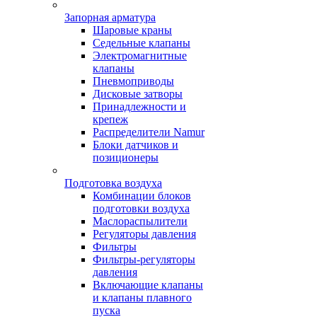
Запорная арматура
Шаровые краны
Седельные клапаны
Электромагнитные
клапаны
Пневмоприводы
Дисковые затворы
Принадлежности и
крепеж
Распределители Namur
Блоки датчиков и
позиционеры
Подготовка воздуха
Комбинации блоков
подготовки воздуха
Маслораспылители
Регуляторы давления
Фильтры
Фильтры-регуляторы
давления
Включающие клапаны
и клапаны плавного
пуска