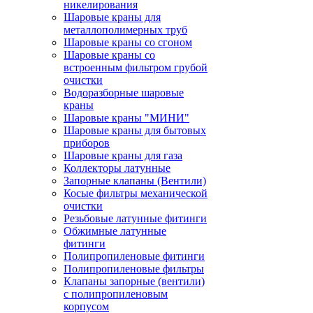
никелирования
Шаровые краны для
металлополимерных труб
Шаровые краны со сгоном
Шаровые краны со
встроенным фильтром грубой
очистки
Водоразборные шаровые
краны
Шаровые краны "МИНИ"
Шаровые краны для бытовых
приборов
Шаровые краны для газа
Коллекторы латунные
Запорные клапаны (Вентили)
Косые фильтры механической
очистки
Резьбовые латунные фитинги
Обжимные латунные
фитинги
Полипропиленовые фитинги
Полипропиленовые фильтры
Клапаны запорные (вентили)
с полипропиленовым
корпусом