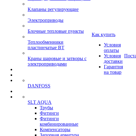
Клапаны регулирующие
Электроприводы
Блочные тепловые пункты
Как купить
Теплообменники
Условия
пластинчатые ВТ
оплаты
Условия
Пост
Краны шаровые и затворы с
доставки
электроприводами
Гарантия
на товар
DANFOSS
SLT AQUA
Трубы
Фитинги
Фитинги
комбинированные
Компенсаторы
Запорная арматура