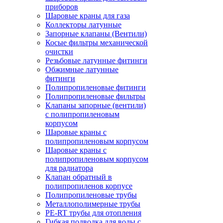
приборов
Шаровые краны для газа
Коллекторы латунные
Запорные клапаны (Вентили)
Косые фильтры механической
очистки
Резьбовые латунные фитинги
Обжимные латунные
фитинги
Полипропиленовые фитинги
Полипропиленовые фильтры
Клапаны запорные (вентили)
с полипропиленовым
корпусом
Шаровые краны с
полипропиленовым корпусом
Шаровые краны с
полипропиленовым корпусом
для радиатора
Клапан обратный в
полипропиленов корпусе
Полипропиленовые трубы
Металлополимерные трубы
PE-RT трубы для отопления
Гибкая подводка для воды с