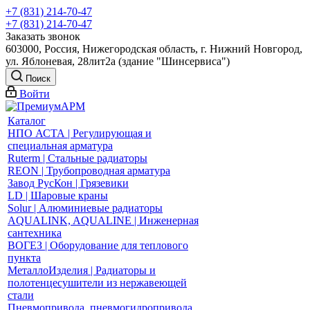
+7 (831) 214-70-47
+7 (831) 214-70-47
Заказать звонок
603000, Россия, Нижегородская область, г. Нижний Новгород,
ул. Яблоневая, 28лит2а (здание "Шинсервиса")
Поиск
Войти
Каталог
НПО АСТА | Регулирующая и
специальная арматура
Ruterm | Стальные радиаторы
REON | Трубопроводная арматура
Завод РусКон | Грязевики
LD | Шаровые краны
Solur | Алюминиевые радиаторы
AQUALINK, AQUALINE | Инженерная
сантехника
ВОГЕЗ | Оборудование для теплового
пункта
МеталлоИзделия | Радиаторы и
полотенцесушители из нержавеющей
стали
Пневмопривода, пневмогидропривода