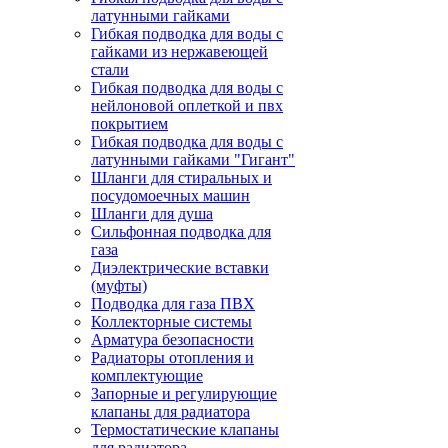
латунными гайками
Гибкая подводка для воды с
гайками из нержавеющей
стали
Гибкая подводка для воды с
нейлоновой оплеткой и пвх
покрытием
Гибкая подводка для воды с
латунными гайками "Гигант"
Шланги для стиральных и
посудомоечных машин
Шланги для душа
Сильфонная подводка для
газа
Диэлектрические вставки
(муфты)
Подводка для газа ПВХ
Коллекторные системы
Арматура безопасности
Радиаторы отопления и
комплектующие
Запорные и регулирующие
клапаны для радиатора
Термостатические клапаны
для радиатора