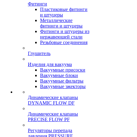
Фитинги
Пластиковые фитинги
и штуцеры
Металлические
фитинги и штуцеры
Фитинги и штуцеры из
нержавеющей стали
Резьбовые соединения
Глушитель
Изделия для вакуума
Вакуумные присоски
Вакуумные блоки
Вакуумные фильтры
Вакуумные эжекторы
Динамические клапаны
DYNAMIC FLOW DF
Динамические клапаны
PRECISE FLOW PF
Регуляторы перепада
давления PRESSURE