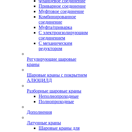
Фланцевое соединение
Приварное соединение
Муфтовое соединение
Комбинированное
соединение
Муфта/приварка
С электроизолирующим
соединением
С механическим
редуктором
Регулирующие шаровые
краны
Шаровые краны с покрытием
АЛЮЦИЛД
Разборные шаровые краны
Неполнопроходные
Полнопроходные
Дополнения
Латунные краны
Шаровые краны для