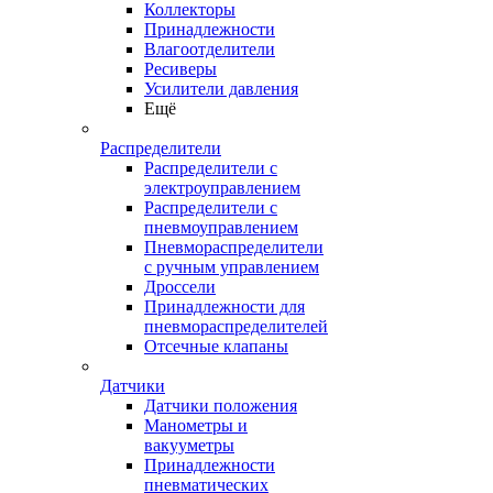
Коллекторы
Принадлежности
Влагоотделители
Ресиверы
Усилители давления
Ещё
Распределители
Распределители с
электроуправлением
Распределители с
пневмоуправлением
Пневмораспределители
с ручным управлением
Дроссели
Принадлежности для
пневмораспределителей
Отсечные клапаны
Датчики
Датчики положения
Манометры и
вакууметры
Принадлежности
пневматических