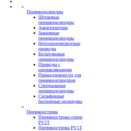
Пневмоцилиндры
Штоковые
пневмоцилиндры
Амортизаторы
Зажимные
пневмоцилиндры
Неполноповоротные
приводы
Бесштоковые
пневмоцилиндры
Приводы с
направляющими
Принадлежности для
пневмоцилиндров
Специальные
пневмоцилиндры
Сильфонные
баллонные цилиндры
Пневмоострова
Пневмоострова серии
PV2T
Пневмоострова PV1T