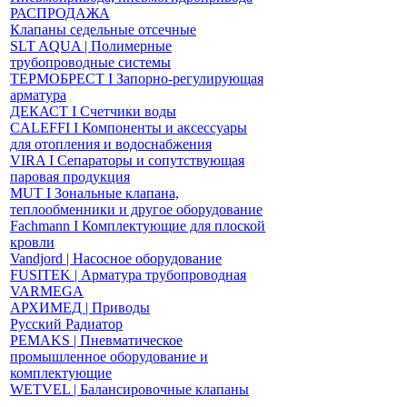
РАСПРОДАЖА
Клапаны седельные отсечные
SLT AQUA | Полимерные
трубопроводные системы
ТЕРМОБРЕСТ І Запорно-регулирующая
арматура
ДЕКАСТ І Счетчики воды
CALEFFI І Компоненты и аксессуары
для отопления и водоснабжения
VIRA І Сепараторы и сопутствующая
паровая продукция
MUT І Зональные клапана,
теплообменники и другое оборудование
Fachmann І Комплектующие для плоской
кровли
Vandjord | Насосное оборудование
FUSITEK | Арматура трубопроводная
VARMEGA
АРХИМЕД | Приводы
Русский Радиатор
PEMAKS | Пневматическое
промышленное оборудование и
комплектующие
WETVEL | Балансировочные клапаны