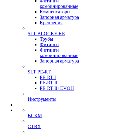
Фитинги
комбинированные
Компенсаторы
Запорная арматура
Крепления
SLT BLOCKFIRE
Трубы
Фитинги
Фитинги
комбинированные
Запорная арматура
SLT PE-RT
PE-RT I
PE-RT II
PE-RT II+EVOH
Инструменты
ВСКМ
СТВХ