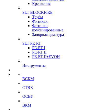
Крепления
SLT BLOCKFIRE
Трубы
Фитинги
Фитинги
комбинированные
Запорная арматура
SLT PE-RT
PE-RT I
PE-RT II
PE-RT II+EVOH
Инструменты
ВСКМ
СТВХ
ОСВУ
ВКМ