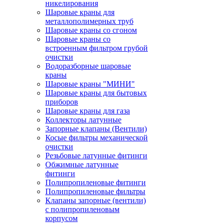
никелирования
Шаровые краны для
металлополимерных труб
Шаровые краны со сгоном
Шаровые краны со
встроенным фильтром грубой
очистки
Водоразборные шаровые
краны
Шаровые краны "МИНИ"
Шаровые краны для бытовых
приборов
Шаровые краны для газа
Коллекторы латунные
Запорные клапаны (Вентили)
Косые фильтры механической
очистки
Резьбовые латунные фитинги
Обжимные латунные
фитинги
Полипропиленовые фитинги
Полипропиленовые фильтры
Клапаны запорные (вентили)
с полипропиленовым
корпусом