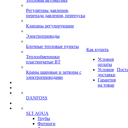
Тепловая автоматика
Регуляторы давления,
перепада давления, перепуска
Клапаны регулирующие
Электроприводы
Блочные тепловые пункты
Как купить
Теплообменники
Условия
пластинчатые ВТ
оплаты
Условия
Пост
Краны шаровые и затворы с
доставки
электроприводами
Гарантия
на товар
DANFOSS
SLT AQUA
Трубы
Фитинги