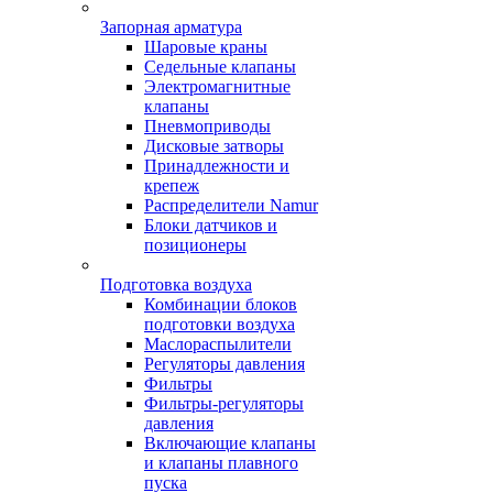
Запорная арматура
Шаровые краны
Седельные клапаны
Электромагнитные
клапаны
Пневмоприводы
Дисковые затворы
Принадлежности и
крепеж
Распределители Namur
Блоки датчиков и
позиционеры
Подготовка воздуха
Комбинации блоков
подготовки воздуха
Маслораспылители
Регуляторы давления
Фильтры
Фильтры-регуляторы
давления
Включающие клапаны
и клапаны плавного
пуска