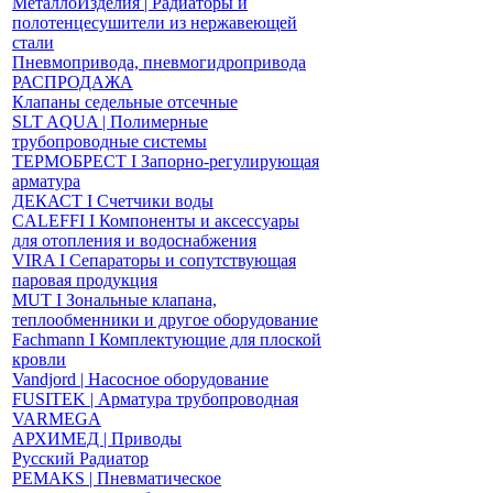
МеталлоИзделия | Радиаторы и
полотенцесушители из нержавеющей
стали
Пневмопривода, пневмогидропривода
РАСПРОДАЖА
Клапаны седельные отсечные
SLT AQUA | Полимерные
трубопроводные системы
ТЕРМОБРЕСТ І Запорно-регулирующая
арматура
ДЕКАСТ І Счетчики воды
CALEFFI І Компоненты и аксессуары
для отопления и водоснабжения
VIRA І Сепараторы и сопутствующая
паровая продукция
MUT І Зональные клапана,
теплообменники и другое оборудование
Fachmann І Комплектующие для плоской
кровли
Vandjord | Насосное оборудование
FUSITEK | Арматура трубопроводная
VARMEGA
АРХИМЕД | Приводы
Русский Радиатор
PEMAKS | Пневматическое