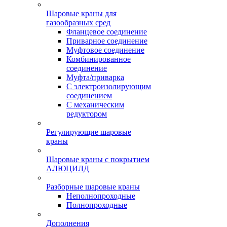
Шаровые краны для
газообразных сред
Фланцевое соединение
Приварное соединение
Муфтовое соединение
Комбинированное
соединение
Муфта/приварка
С электроизолирующим
соединением
С механическим
редуктором
Регулирующие шаровые
краны
Шаровые краны с покрытием
АЛЮЦИЛД
Разборные шаровые краны
Неполнопроходные
Полнопроходные
Дополнения