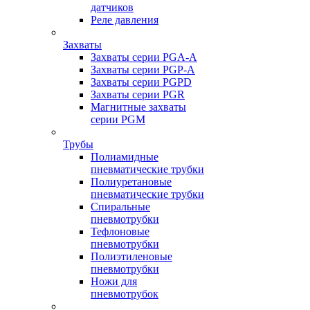
датчиков
Реле давления
Захваты
Захваты серии PGA-A
Захваты серии PGP-A
Захваты серии PGPD
Захваты серии PGR
Магнитные захваты
серии PGM
Трубы
Полиамидные
пневматические трубки
Полиуретановые
пневматические трубки
Спиральные
пневмотрубки
Тефлоновые
пневмотрубки
Полиэтиленовые
пневмотрубки
Ножи для
пневмотрубок