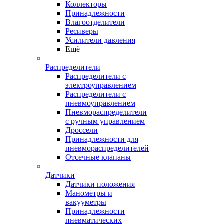
Коллекторы
Принадлежности
Влагоотделители
Ресиверы
Усилители давления
Ещё
Распределители
Распределители с
электроуправлением
Распределители с
пневмоуправлением
Пневмораспределители
с ручным управлением
Дроссели
Принадлежности для
пневмораспределителей
Отсечные клапаны
Датчики
Датчики положения
Манометры и
вакууметры
Принадлежности
пневматических