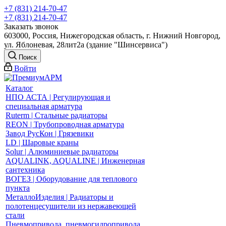
+7 (831) 214-70-47
+7 (831) 214-70-47
Заказать звонок
603000, Россия, Нижегородская область, г. Нижний Новгород,
ул. Яблоневая, 28лит2а (здание "Шинсервиса")
Поиск
Войти
Каталог
НПО АСТА | Регулирующая и
специальная арматура
Ruterm | Стальные радиаторы
REON | Трубопроводная арматура
Завод РусКон | Грязевики
LD | Шаровые краны
Solur | Алюминиевые радиаторы
AQUALINK, AQUALINE | Инженерная
сантехника
ВОГЕЗ | Оборудование для теплового
пункта
МеталлоИзделия | Радиаторы и
полотенцесушители из нержавеющей
стали
Пневмопривода, пневмогидропривода