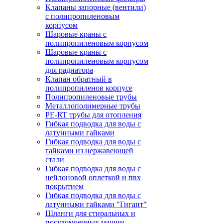
Клапаны запорные (вентили)
с полипропиленовым
корпусом
Шаровые краны с
полипропиленовым корпусом
Шаровые краны с
полипропиленовым корпусом
для радиатора
Клапан обратный в
полипропиленов корпусе
Полипропиленовые трубы
Металлополимерные трубы
PE-RT трубы для отопления
Гибкая подводка для воды с
латунными гайками
Гибкая подводка для воды с
гайками из нержавеющей
стали
Гибкая подводка для воды с
нейлоновой оплеткой и пвх
покрытием
Гибкая подводка для воды с
латунными гайками "Гигант"
Шланги для стиральных и
посудомоечных машин