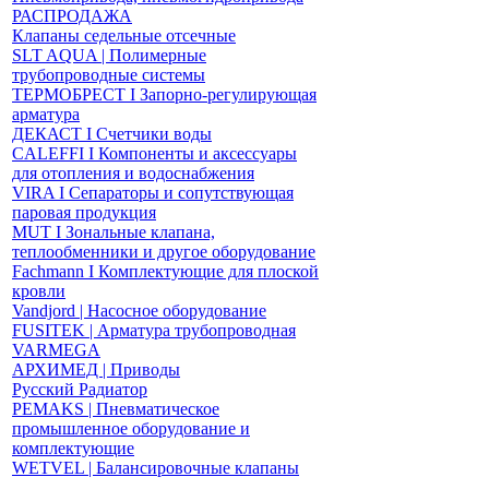
РАСПРОДАЖА
Клапаны седельные отсечные
SLT AQUA | Полимерные
трубопроводные системы
ТЕРМОБРЕСТ І Запорно-регулирующая
арматура
ДЕКАСТ І Счетчики воды
CALEFFI І Компоненты и аксессуары
для отопления и водоснабжения
VIRA І Сепараторы и сопутствующая
паровая продукция
MUT І Зональные клапана,
теплообменники и другое оборудование
Fachmann І Комплектующие для плоской
кровли
Vandjord | Насосное оборудование
FUSITEK | Арматура трубопроводная
VARMEGA
АРХИМЕД | Приводы
Русский Радиатор
PEMAKS | Пневматическое
промышленное оборудование и
комплектующие
WETVEL | Балансировочные клапаны