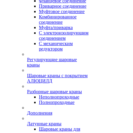
Фланцевое соединение
Приварное соединение
Муфтовое соединение
Комбинированное
соединение
Муфта/приварка
С электроизолирующим
соединением
С механическим
редуктором
Регулирующие шаровые
краны
Шаровые краны с покрытием
АЛЮЦИЛД
Разборные шаровые краны
Неполнопроходные
Полнопроходные
Дополнения
Латунные краны
Шаровые краны для