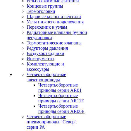
Резьбозажимные фитинги
Концевые группы
Термоголовки
Шаровые краны и вентили
Узлы нижнего подключения
Переходник к узлам
Радиаторные клапаны ручной
регулировки
Термостатические клапаны
Редукторы давления
Воздухоотводчики
Инструменты
Комплектующие и
аксессуары
Четвертьоборотные
электроприводы
Четвертьоборотные
приводы серии AR01
Четвертьоборотные
приводы серии AR11E
Четвертьоборотные
приводы серии AR06E
Четвертьоборотные
пневмоприводы "Север"
серии РА