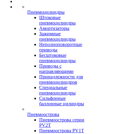
Пневмоцилиндры
Штоковые
пневмоцилиндры
Амортизаторы
Зажимные
пневмоцилиндры
Неполноповоротные
приводы
Бесштоковые
пневмоцилиндры
Приводы с
направляющими
Принадлежности для
пневмоцилиндров
Специальные
пневмоцилиндры
Сильфонные
баллонные цилиндры
Пневмоострова
Пневмоострова серии
PV2T
Пневмоострова PV1T