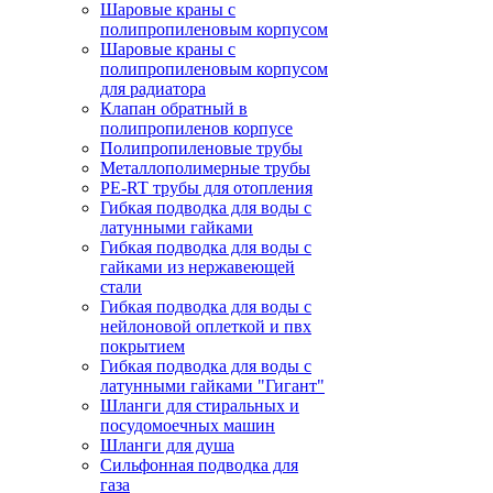
Шаровые краны с
полипропиленовым корпусом
Шаровые краны с
полипропиленовым корпусом
для радиатора
Клапан обратный в
полипропиленов корпусе
Полипропиленовые трубы
Металлополимерные трубы
PE-RT трубы для отопления
Гибкая подводка для воды с
латунными гайками
Гибкая подводка для воды с
гайками из нержавеющей
стали
Гибкая подводка для воды с
нейлоновой оплеткой и пвх
покрытием
Гибкая подводка для воды с
латунными гайками "Гигант"
Шланги для стиральных и
посудомоечных машин
Шланги для душа
Сильфонная подводка для
газа