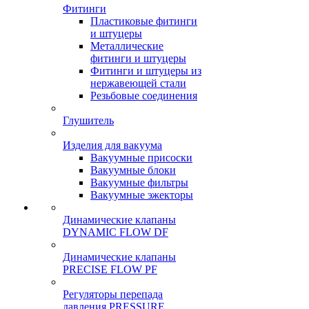
Фитинги
Пластиковые фитинги
и штуцеры
Металлические
фитинги и штуцеры
Фитинги и штуцеры из
нержавеющей стали
Резьбовые соединения
Глушитель
Изделия для вакуума
Вакуумные присоски
Вакуумные блоки
Вакуумные фильтры
Вакуумные эжекторы
Динамические клапаны
DYNAMIC FLOW DF
Динамические клапаны
PRECISE FLOW PF
Регуляторы перепада
давления PRESSURE