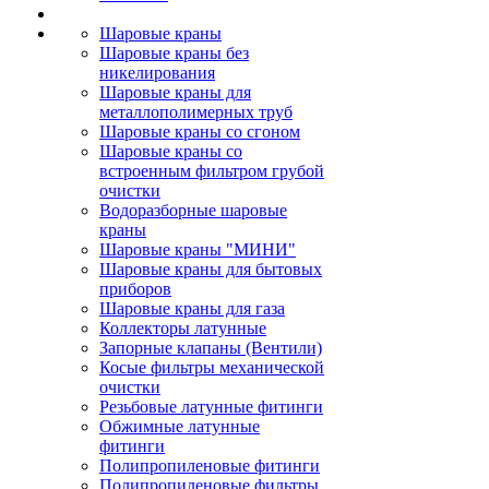
Шаровые краны
Шаровые краны без
никелирования
Шаровые краны для
металлополимерных труб
Шаровые краны со сгоном
Шаровые краны со
встроенным фильтром грубой
очистки
Водоразборные шаровые
краны
Шаровые краны "МИНИ"
Шаровые краны для бытовых
приборов
Шаровые краны для газа
Коллекторы латунные
Запорные клапаны (Вентили)
Косые фильтры механической
очистки
Резьбовые латунные фитинги
Обжимные латунные
фитинги
Полипропиленовые фитинги
Полипропиленовые фильтры