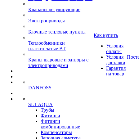
Клапаны регулирующие
Электроприводы
Блочные тепловые пункты
Как купить
Теплообменники
Условия
пластинчатые ВТ
оплаты
Условия
Пост
Краны шаровые и затворы с
доставки
электроприводами
Гарантия
на товар
DANFOSS
SLT AQUA
Трубы
Фитинги
Фитинги
комбинированные
Компенсаторы
Запорная арматура