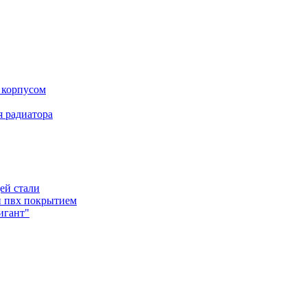
 корпусом
 радиатора
ей стали
и пвх покрытием
игант"