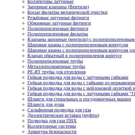
Коллекторы латунные
Запорные клапаны (Вентили)
Косые фильтры механической очистки
Резьбовые латунные фитинги
Обжимные латунные фитинги
Полипропиленовые фитинги
Полипропиленовые фильтры
Клапаны запорные (вентили) с полипропиленовым
Шаровые краны с полипропиленовым корпусом
Шаровые краны с полипропиленовым корпусом для
Клапан обратный в полипропиленов корпусе
Полипропиленовые трубы
Металлополимерные трубы
PE-RT трубы для отопления
Гибкая подводка для воды с латунными гайками
Гибкая подводка для воды с гайками из нержавеющ
Гибкая подводка для воды с нейлоновой оплеткой 
Гибкая подводка для воды с латунными гайками "Г
Шланги для стиральных и посудомоечных машин
Шланги для душа
Сильфонная подводка для газа
Диэлектрические вставки (муфты)
Подводка для газа ПВХ
Коллекторные системы
Арматура безопасности