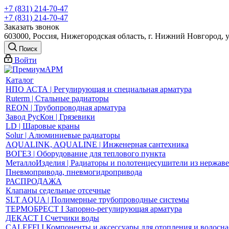
+7 (831) 214-70-47
+7 (831) 214-70-47
Заказать звонок
603000, Россия, Нижегородская область, г. Нижний Новгород, 
Поиск
Войти
Каталог
НПО АСТА | Регулирующая и специальная арматура
Ruterm | Стальные радиаторы
REON | Трубопроводная арматура
Завод РусКон | Грязевики
LD | Шаровые краны
Solur | Алюминиевые радиаторы
AQUALINK, AQUALINE | Инженерная сантехника
ВОГЕЗ | Оборудование для теплового пункта
МеталлоИзделия | Радиаторы и полотенцесушители из нержав
Пневмопривода, пневмогидропривода
РАСПРОДАЖА
Клапаны седельные отсечные
SLT AQUA | Полимерные трубопроводные системы
ТЕРМОБРЕСТ І Запорно-регулирующая арматура
ДЕКАСТ І Счетчики воды
CALEFFI І Компоненты и аксессуары для отопления и водосн