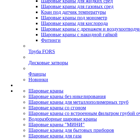
Шаровые краны для жидких сред
Шаровые краны для газовых сред
Кран под датчик температуры
Шаровые краны под монометр
Шаровые краны для кислорода
Шаровые краны с дренажем и воздухоотводч
Шаровые краны с накидной гайкой
Фитинги
Труба FORS
Дисковые затворы
Фланцы
Новинки
Шаровые краны
Шаровые краны без никелирования
Шаровые краны для металлополимерных труб
Шаровые краны со сгоном
Шаровые краны со встроенным фильтром грубой о
Водоразборные шаровые краны
Шаровые краны "МИНИ"
Шаровые краны для бытовых приборов
Шаровые краны для газа