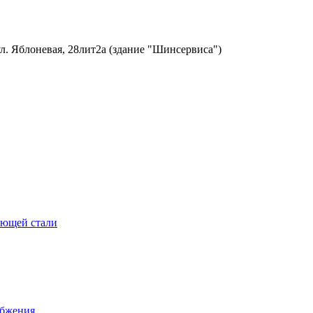
ул. Яблоневая, 28лит2а (здание "Шинсервиса")
еющей стали
абжения