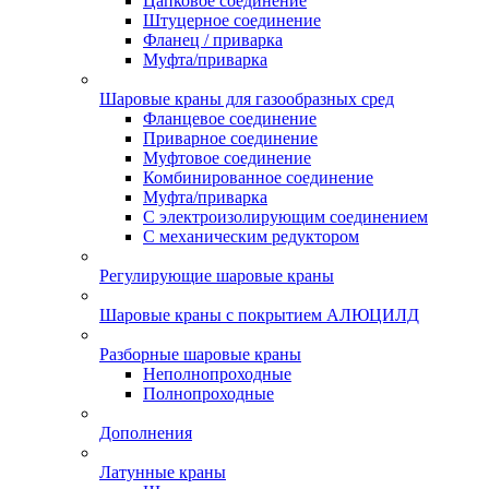
Цапковое соединение
Штуцерное соединение
Фланец / приварка
Муфта/приварка
Шаровые краны для газообразных сред
Фланцевое соединение
Приварное соединение
Муфтовое соединение
Комбинированное соединение
Муфта/приварка
С электроизолирующим соединением
С механическим редуктором
Регулирующие шаровые краны
Шаровые краны с покрытием АЛЮЦИЛД
Разборные шаровые краны
Неполнопроходные
Полнопроходные
Дополнения
Латунные краны