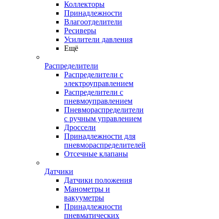
Коллекторы
Принадлежности
Влагоотделители
Ресиверы
Усилители давления
Ещё
Распределители
Распределители с
электроуправлением
Распределители с
пневмоуправлением
Пневмораспределители
с ручным управлением
Дроссели
Принадлежности для
пневмораспределителей
Отсечные клапаны
Датчики
Датчики положения
Манометры и
вакууметры
Принадлежности
пневматических