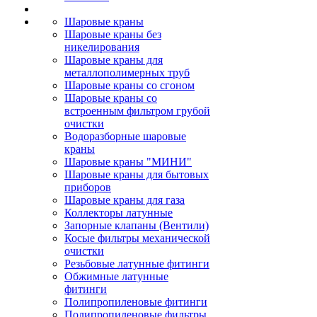
Шаровые краны
Шаровые краны без
никелирования
Шаровые краны для
металлополимерных труб
Шаровые краны со сгоном
Шаровые краны со
встроенным фильтром грубой
очистки
Водоразборные шаровые
краны
Шаровые краны "МИНИ"
Шаровые краны для бытовых
приборов
Шаровые краны для газа
Коллекторы латунные
Запорные клапаны (Вентили)
Косые фильтры механической
очистки
Резьбовые латунные фитинги
Обжимные латунные
фитинги
Полипропиленовые фитинги
Полипропиленовые фильтры