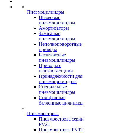
Пневмоцилиндры
Штоковые
пневмоцилиндры
Амортизаторы
Зажимные
пневмоцилиндры
Неполноповоротные
приводы
Бесштоковые
пневмоцилиндры
Приводы с
направляющими
Принадлежности для
пневмоцилиндров
Специальные
пневмоцилиндры
Сильфонные
баллонные цилиндры
Пневмоострова
Пневмоострова серии
PV2T
Пневмоострова PV1T