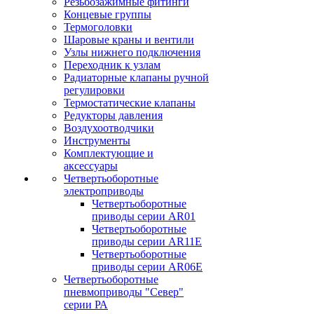
Резьбозажимные фитинги
Концевые группы
Термоголовки
Шаровые краны и вентили
Узлы нижнего подключения
Переходник к узлам
Радиаторные клапаны ручной
регулировки
Термостатические клапаны
Редукторы давления
Воздухоотводчики
Инструменты
Комплектующие и
аксессуары
Четвертьоборотные
электроприводы
Четвертьоборотные
приводы серии AR01
Четвертьоборотные
приводы серии AR11E
Четвертьоборотные
приводы серии AR06E
Четвертьоборотные
пневмоприводы "Север"
серии РА