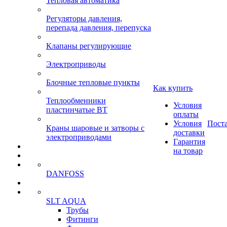
Тепловая автоматика
Регуляторы давления,
перепада давления, перепуска
Клапаны регулирующие
Электроприводы
Блочные тепловые пункты
Как купить
Теплообменники
Условия
пластинчатые ВТ
оплаты
Условия
Пост
Краны шаровые и затворы с
доставки
электроприводами
Гарантия
на товар
DANFOSS
SLT AQUA
Трубы
Фитинги