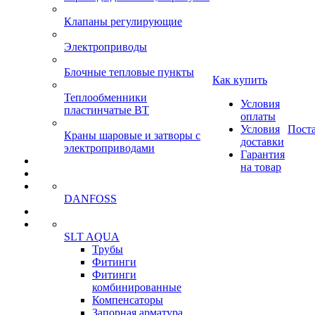
Клапаны регулирующие
Электроприводы
Блочные тепловые пункты
Как купить
Теплообменники
Условия
пластинчатые ВТ
оплаты
Условия
Пост
Краны шаровые и затворы с
доставки
электроприводами
Гарантия
на товар
DANFOSS
SLT AQUA
Трубы
Фитинги
Фитинги
комбинированные
Компенсаторы
Запорная арматура