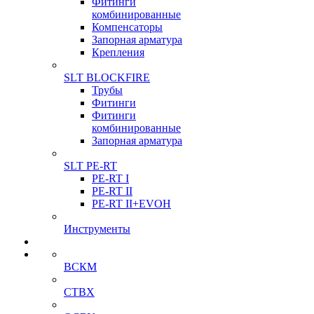
Фитинги
комбинированные
Компенсаторы
Запорная арматура
Крепления
SLT BLOCKFIRE
Трубы
Фитинги
Фитинги
комбинированные
Запорная арматура
SLT PE-RT
PE-RT I
PE-RT II
PE-RT II+EVOH
Инструменты
ВСКМ
СТВХ