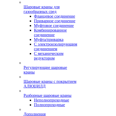
Шаровые краны для
газообразных сред
Фланцевое соединение
Приварное соединение
Муфтовое соединение
Комбинированное
соединение
Муфта/приварка
С электроизолирующим
соединением
С механическим
редуктором
Регулирующие шаровые
краны
Шаровые краны с покрытием
АЛЮЦИЛД
Разборные шаровые краны
Неполнопроходные
Полнопроходные
Дополнения