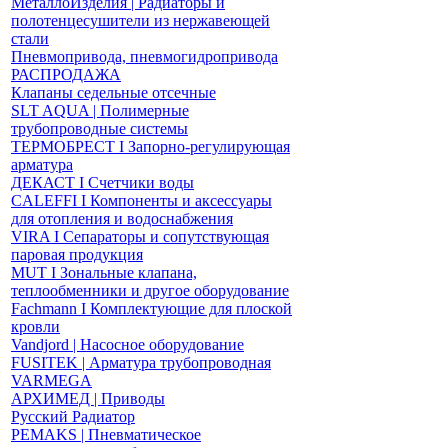
МеталлоИзделия | Радиаторы и
полотенцесушители из нержавеющей
стали
Пневмопривода, пневмогидропривода
РАСПРОДАЖА
Клапаны седельные отсечные
SLT AQUA | Полимерные
трубопроводные системы
ТЕРМОБРЕСТ І Запорно-регулирующая
арматура
ДЕКАСТ І Счетчики воды
CALEFFI І Компоненты и аксессуары
для отопления и водоснабжения
VIRA І Сепараторы и сопутствующая
паровая продукция
MUT І Зональные клапана,
теплообменники и другое оборудование
Fachmann І Комплектующие для плоской
кровли
Vandjord | Насосное оборудование
FUSITEK | Арматура трубопроводная
VARMEGA
АРХИМЕД | Приводы
Русский Радиатор
PEMAKS | Пневматическое