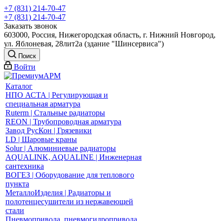
+7 (831) 214-70-47
+7 (831) 214-70-47
Заказать звонок
603000, Россия, Нижегородская область, г. Нижний Новгород,
ул. Яблоневая, 28лит2а (здание "Шинсервиса")
Поиск
Войти
Каталог
НПО АСТА | Регулирующая и
специальная арматура
Ruterm | Стальные радиаторы
REON | Трубопроводная арматура
Завод РусКон | Грязевики
LD | Шаровые краны
Solur | Алюминиевые радиаторы
AQUALINK, AQUALINE | Инженерная
сантехника
ВОГЕЗ | Оборудование для теплового
пункта
МеталлоИзделия | Радиаторы и
полотенцесушители из нержавеющей
стали
Пневмопривода, пневмогидропривода