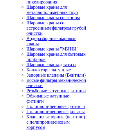
никелирования
Шаровые краны для
металлополимерных труб
Шаровые краны со сгоном
Шаровые краны со
встроенным фильтром грубой
очистки
Водоразборные шаровые
краны
Шаровые краны "МИНИ"
Шаровые краны для бытовых
приборов
Шаровые краны для газа
Коллекторы латунные
Запорные клапаны (Вентили)
Косые фильтры механической
очистки
Резьбовые латунные фитинги
Обжимные латунные
фитинги
Полипропиленовые фитинги
Полипропиленовые фильтры
Клапаны запорные (вентили)
с полипропиленовым
корпусом