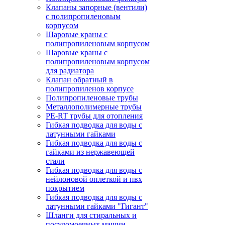
Клапаны запорные (вентили)
с полипропиленовым
корпусом
Шаровые краны с
полипропиленовым корпусом
Шаровые краны с
полипропиленовым корпусом
для радиатора
Клапан обратный в
полипропиленов корпусе
Полипропиленовые трубы
Металлополимерные трубы
PE-RT трубы для отопления
Гибкая подводка для воды с
латунными гайками
Гибкая подводка для воды с
гайками из нержавеющей
стали
Гибкая подводка для воды с
нейлоновой оплеткой и пвх
покрытием
Гибкая подводка для воды с
латунными гайками "Гигант"
Шланги для стиральных и
посудомоечных машин