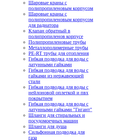
Шаровые краны с
полипропиленовым корпусом
Шаровые краны с
полипропиленовым корпусом
для радиатора
Клапан обратный в
полипропиленов корпусе
Полипропиленовые трубы
Металлополимерные трубы
PE-RT трубы для отопления
Гибкая подводка для воды с
латунными гайками
Гибкая подводка для воды с
гайками из нержавеющей
стали
Гибкая подводка для воды с
нейлоновой оплеткой и пвх
покрытием
Гибкая подводка для воды с
латунными гайками "Гигант"
Шланги для стиральных и
посудомоечных машин
Шланги для душа
Сильфонная подводка для
газа