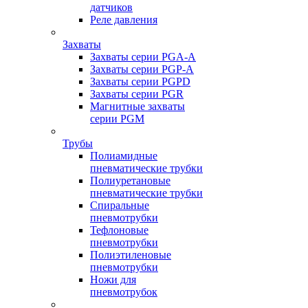
датчиков
Реле давления
Захваты
Захваты серии PGA-A
Захваты серии PGP-A
Захваты серии PGPD
Захваты серии PGR
Магнитные захваты
серии PGM
Трубы
Полиамидные
пневматические трубки
Полиуретановые
пневматические трубки
Спиральные
пневмотрубки
Тефлоновые
пневмотрубки
Полиэтиленовые
пневмотрубки
Ножи для
пневмотрубок