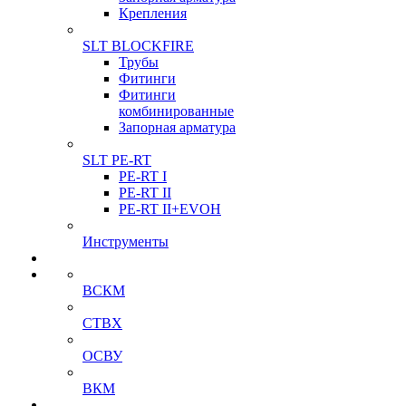
Крепления
SLT BLOCKFIRE
Трубы
Фитинги
Фитинги
комбинированные
Запорная арматура
SLT PE-RT
PE-RT I
PE-RT II
PE-RT II+EVOH
Инструменты
ВСКМ
СТВХ
ОСВУ
ВКМ