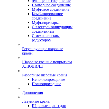
Фланцевое соединение
Приварное соединение
Муфтовое соединение
Комбинированное
соединение
Муфта/приварка
С электроизолирующим
соединением
С механическим
редуктором
Регулирующие шаровые
краны
Шаровые краны с покрытием
АЛЮЦИЛД
Разборные шаровые краны
Неполнопроходные
Полнопроходные
Дополнения
Латунные краны
Шаровые краны для