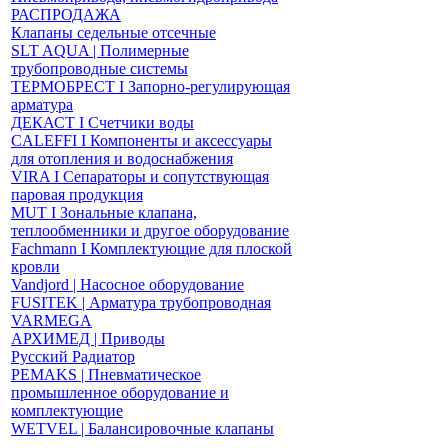
РАСПРОДАЖА
Клапаны седельные отсечные
SLT AQUA | Полимерные
трубопроводные системы
ТЕРМОБРЕСТ І Запорно-регулирующая
арматура
ДЕКАСТ І Счетчики воды
CALEFFI І Компоненты и аксессуары
для отопления и водоснабжения
VIRA І Сепараторы и сопутствующая
паровая продукция
MUT І Зональные клапана,
теплообменники и другое оборудование
Fachmann І Комплектующие для плоской
кровли
Vandjord | Насосное оборудование
FUSITEK | Арматура трубопроводная
VARMEGA
АРХИМЕД | Приводы
Русский Радиатор
PEMAKS | Пневматическое
промышленное оборудование и
комплектующие
WETVEL | Балансировочные клапаны