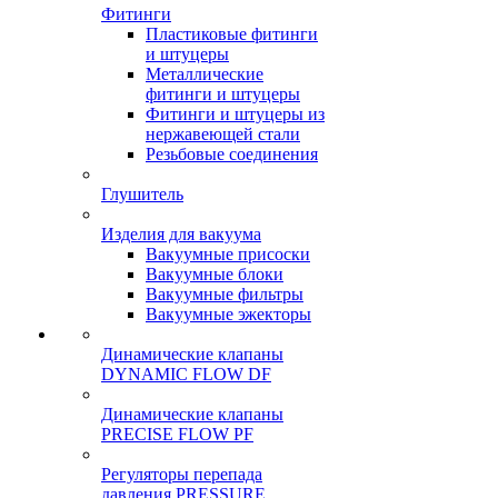
Фитинги
Пластиковые фитинги
и штуцеры
Металлические
фитинги и штуцеры
Фитинги и штуцеры из
нержавеющей стали
Резьбовые соединения
Глушитель
Изделия для вакуума
Вакуумные присоски
Вакуумные блоки
Вакуумные фильтры
Вакуумные эжекторы
Динамические клапаны
DYNAMIC FLOW DF
Динамические клапаны
PRECISE FLOW PF
Регуляторы перепада
давления PRESSURE