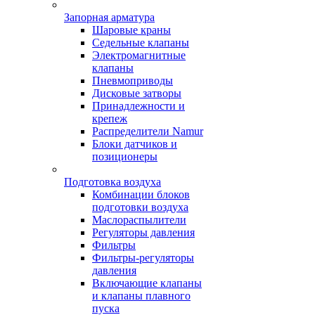
Запорная арматура
Шаровые краны
Седельные клапаны
Электромагнитные
клапаны
Пневмоприводы
Дисковые затворы
Принадлежности и
крепеж
Распределители Namur
Блоки датчиков и
позиционеры
Подготовка воздуха
Комбинации блоков
подготовки воздуха
Маслораспылители
Регуляторы давления
Фильтры
Фильтры-регуляторы
давления
Включающие клапаны
и клапаны плавного
пуска