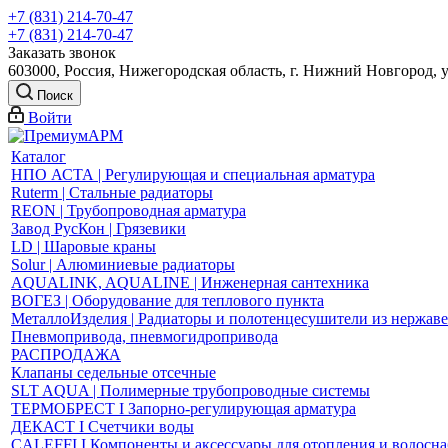
+7 (831) 214-70-47
+7 (831) 214-70-47
Заказать звонок
603000, Россия, Нижегородская область, г. Нижний Новгород, 
Поиск
Войти
Каталог
НПО АСТА | Регулирующая и специальная арматура
Ruterm | Стальные радиаторы
REON | Трубопроводная арматура
Завод РусКон | Грязевики
LD | Шаровые краны
Solur | Алюминиевые радиаторы
AQUALINK, AQUALINE | Инженерная сантехника
ВОГЕЗ | Оборудование для теплового пункта
МеталлоИзделия | Радиаторы и полотенцесушители из нержав
Пневмопривода, пневмогидропривода
РАСПРОДАЖА
Клапаны седельные отсечные
SLT AQUA | Полимерные трубопроводные системы
ТЕРМОБРЕСТ І Запорно-регулирующая арматура
ДЕКАСТ І Счетчики воды
CALEFFI І Компоненты и аксессуары для отопления и водосн