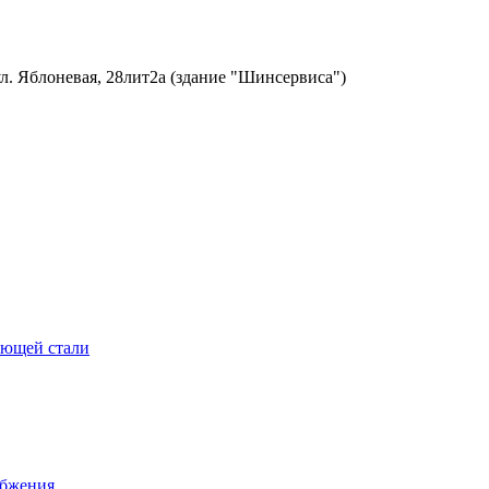
ул. Яблоневая, 28лит2а (здание "Шинсервиса")
еющей стали
абжения