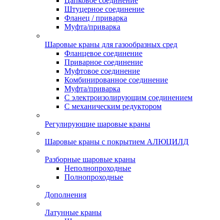
Цапковое соединение
Штуцерное соединение
Фланец / приварка
Муфта/приварка
Шаровые краны для газообразных сред
Фланцевое соединение
Приварное соединение
Муфтовое соединение
Комбинированное соединение
Муфта/приварка
С электроизолирующим соединением
С механическим редуктором
Регулирующие шаровые краны
Шаровые краны с покрытием АЛЮЦИЛД
Разборные шаровые краны
Неполнопроходные
Полнопроходные
Дополнения
Латунные краны