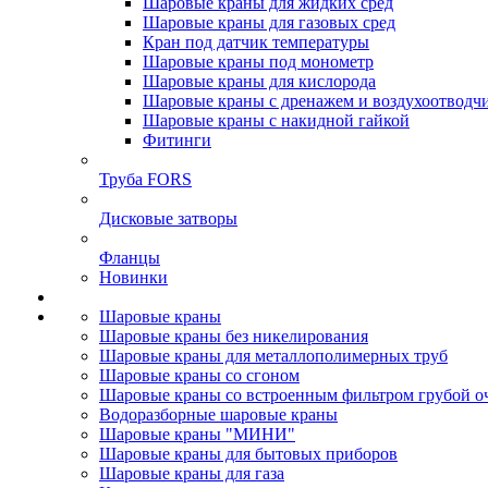
Шаровые краны для жидких сред
Шаровые краны для газовых сред
Кран под датчик температуры
Шаровые краны под монометр
Шаровые краны для кислорода
Шаровые краны с дренажем и воздухоотводч
Шаровые краны с накидной гайкой
Фитинги
Труба FORS
Дисковые затворы
Фланцы
Новинки
Шаровые краны
Шаровые краны без никелирования
Шаровые краны для металлополимерных труб
Шаровые краны со сгоном
Шаровые краны со встроенным фильтром грубой о
Водоразборные шаровые краны
Шаровые краны "МИНИ"
Шаровые краны для бытовых приборов
Шаровые краны для газа