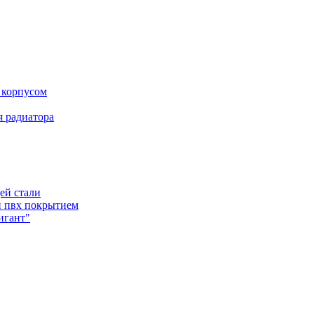
 корпусом
 радиатора
ей стали
и пвх покрытием
игант"