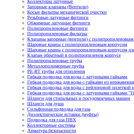
Коллекторы латунные
Запорные клапаны (Вентили)
Косые фильтры механической очистки
Резьбовые латунные фитинги
Обжимные латунные фитинги
Полипропиленовые фитинги
Полипропиленовые фильтры
Клапаны запорные (вентили) с полипропиленовым
Шаровые краны с полипропиленовым корпусом
Шаровые краны с полипропиленовым корпусом для
Клапан обратный в полипропиленов корпусе
Полипропиленовые трубы
Металлополимерные трубы
PE-RT трубы для отопления
Гибкая подводка для воды с латунными гайками
Гибкая подводка для воды с гайками из нержавеющ
Гибкая подводка для воды с нейлоновой оплеткой 
Гибкая подводка для воды с латунными гайками "Г
Шланги для стиральных и посудомоечных машин
Шланги для душа
Сильфонная подводка для газа
Диэлектрические вставки (муфты)
Подводка для газа ПВХ
Коллекторные системы
Арматура безопасности