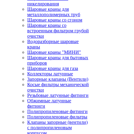
никелирования
Шаровые краны для
металлополимерных труб
Шаровые краны со сгоном
Шаровые краны со
встроенным фильтром грубой
очистки
Водоразборные шаровые
краны
Шаровые краны "МИНИ"
Шаровые краны для бытовых
приборов
Шаровые краны для газа
Коллекторы латунные
Запорные клапаны (Вентили)
Косые фильтры механической
очистки
Резьбовые латунные фитинги
Обжимные латунные
фитинги
Полипропиленовые фитинги
Полипропиленовые фильтры
Клапаны запорные (вентили)
с полипропиленовым
корпусом