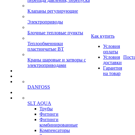
перепада давления, перепуска
Клапаны регулирующие
Электроприводы
Блочные тепловые пункты
Как купить
Теплообменники
Условия
пластинчатые ВТ
оплаты
Условия
Пост
Краны шаровые и затворы с
доставки
электроприводами
Гарантия
на товар
DANFOSS
SLT AQUA
Трубы
Фитинги
Фитинги
комбинированные
Компенсаторы