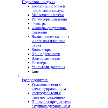
Подготовка воздуха
Комбинации блоков
подготовки воздуха
Маслораспылители
Регуляторы давления
Фильтры
Фильтры-регуляторы
давления
Включающие клапаны
и клапаны плавного
пуска
Коллекторы
Принадлежности
Влагоотделители
Ресиверы
Усилители давления
Ещё
Распределители
Распределители с
электроуправлением
Распределители с
пневмоуправлением
Пневмораспределители
с ручным управлением