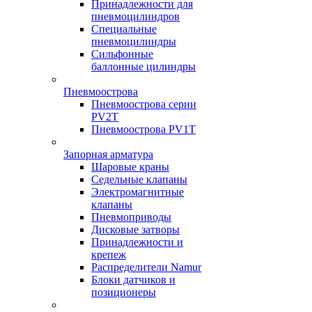
Принадлежности для
пневмоцилиндров
Специальные
пневмоцилиндры
Сильфонные
баллонные цилиндры
Пневмоострова
Пневмоострова серии
PV2T
Пневмоострова PV1T
Запорная арматура
Шаровые краны
Седельные клапаны
Электромагнитные
клапаны
Пневмоприводы
Дисковые затворы
Принадлежности и
крепеж
Распределители Namur
Блоки датчиков и
позиционеры