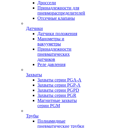
Дроссели
Принадлежности для
пневмораспределителей
Отсечные клапаны
Датчики
Датчики положения
Манометры и
вакууметры
Принадлежности
пневматических
датчиков
Реле давления
Захваты
Захваты серии PGA-A
Захваты серии PGP-A
Захваты серии PGPD
Захваты серии PGR
Магнитные захваты
серии PGM
Трубы
Полиамидные
пневматические трубки