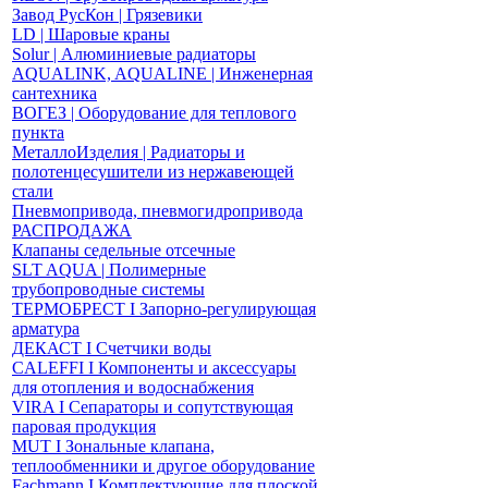
Завод РусКон | Грязевики
LD | Шаровые краны
Solur | Алюминиевые радиаторы
AQUALINK, AQUALINE | Инженерная
сантехника
ВОГЕЗ | Оборудование для теплового
пункта
МеталлоИзделия | Радиаторы и
полотенцесушители из нержавеющей
стали
Пневмопривода, пневмогидропривода
РАСПРОДАЖА
Клапаны седельные отсечные
SLT AQUA | Полимерные
трубопроводные системы
ТЕРМОБРЕСТ І Запорно-регулирующая
арматура
ДЕКАСТ І Счетчики воды
CALEFFI І Компоненты и аксессуары
для отопления и водоснабжения
VIRA І Сепараторы и сопутствующая
паровая продукция
MUT І Зональные клапана,
теплообменники и другое оборудование
Fachmann І Комплектующие для плоской