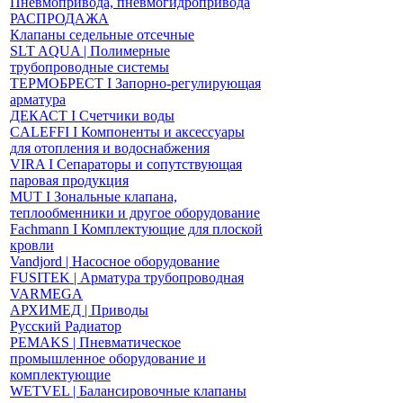
Пневмопривода, пневмогидропривода
РАСПРОДАЖА
Клапаны седельные отсечные
SLT AQUA | Полимерные
трубопроводные системы
ТЕРМОБРЕСТ І Запорно-регулирующая
арматура
ДЕКАСТ І Счетчики воды
CALEFFI І Компоненты и аксессуары
для отопления и водоснабжения
VIRA І Сепараторы и сопутствующая
паровая продукция
MUT І Зональные клапана,
теплообменники и другое оборудование
Fachmann І Комплектующие для плоской
кровли
Vandjord | Насосное оборудование
FUSITEK | Арматура трубопроводная
VARMEGA
АРХИМЕД | Приводы
Русский Радиатор
PEMAKS | Пневматическое
промышленное оборудование и
комплектующие
WETVEL | Балансировочные клапаны