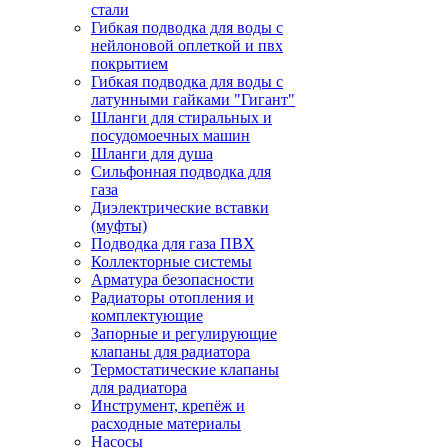
стали
Гибкая подводка для воды с
нейлоновой оплеткой и пвх
покрытием
Гибкая подводка для воды с
латунными гайками "Гигант"
Шланги для стиральных и
посудомоечных машин
Шланги для душа
Сильфонная подводка для
газа
Диэлектрические вставки
(муфты)
Подводка для газа ПВХ
Коллекторные системы
Арматура безопасности
Радиаторы отопления и
комплектующие
Запорные и регулирующие
клапаны для радиатора
Термостатические клапаны
для радиатора
Инструмент, крепёж и
расходные материалы
Насосы