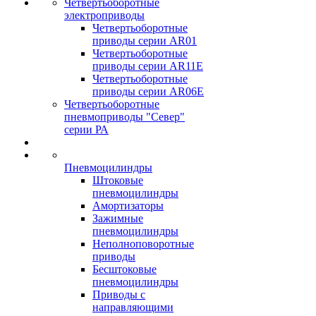
Четвертьоборотные
электроприводы
Четвертьоборотные
приводы серии AR01
Четвертьоборотные
приводы серии AR11E
Четвертьоборотные
приводы серии AR06E
Четвертьоборотные
пневмоприводы "Север"
серии РА
Пневмоцилиндры
Штоковые
пневмоцилиндры
Амортизаторы
Зажимные
пневмоцилиндры
Неполноповоротные
приводы
Бесштоковые
пневмоцилиндры
Приводы с
направляющими