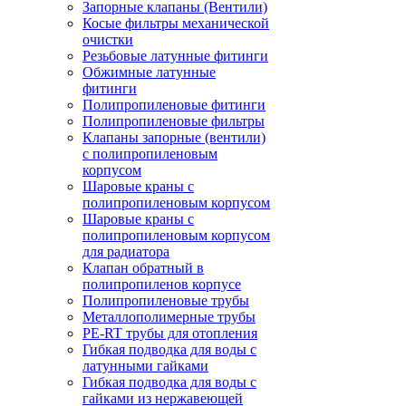
Запорные клапаны (Вентили)
Косые фильтры механической
очистки
Резьбовые латунные фитинги
Обжимные латунные
фитинги
Полипропиленовые фитинги
Полипропиленовые фильтры
Клапаны запорные (вентили)
с полипропиленовым
корпусом
Шаровые краны с
полипропиленовым корпусом
Шаровые краны с
полипропиленовым корпусом
для радиатора
Клапан обратный в
полипропиленов корпусе
Полипропиленовые трубы
Металлополимерные трубы
PE-RT трубы для отопления
Гибкая подводка для воды с
латунными гайками
Гибкая подводка для воды с
гайками из нержавеющей