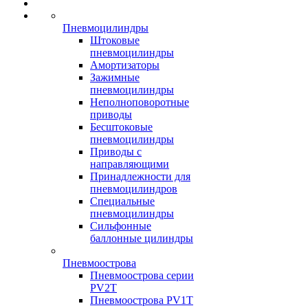
Пневмоцилиндры
Штоковые
пневмоцилиндры
Амортизаторы
Зажимные
пневмоцилиндры
Неполноповоротные
приводы
Бесштоковые
пневмоцилиндры
Приводы с
направляющими
Принадлежности для
пневмоцилиндров
Специальные
пневмоцилиндры
Сильфонные
баллонные цилиндры
Пневмоострова
Пневмоострова серии
PV2T
Пневмоострова PV1T