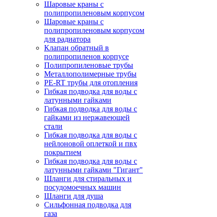
Шаровые краны с
полипропиленовым корпусом
Шаровые краны с
полипропиленовым корпусом
для радиатора
Клапан обратный в
полипропиленов корпусе
Полипропиленовые трубы
Металлополимерные трубы
PE-RT трубы для отопления
Гибкая подводка для воды с
латунными гайками
Гибкая подводка для воды с
гайками из нержавеющей
стали
Гибкая подводка для воды с
нейлоновой оплеткой и пвх
покрытием
Гибкая подводка для воды с
латунными гайками "Гигант"
Шланги для стиральных и
посудомоечных машин
Шланги для душа
Сильфонная подводка для
газа