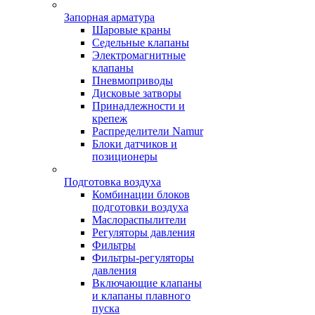
Запорная арматура
Шаровые краны
Седельные клапаны
Электромагнитные
клапаны
Пневмоприводы
Дисковые затворы
Принадлежности и
крепеж
Распределители Namur
Блоки датчиков и
позиционеры
Подготовка воздуха
Комбинации блоков
подготовки воздуха
Маслораспылители
Регуляторы давления
Фильтры
Фильтры-регуляторы
давления
Включающие клапаны
и клапаны плавного
пуска