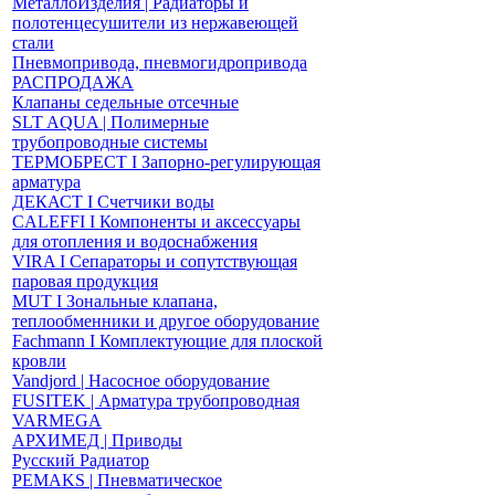
МеталлоИзделия | Радиаторы и
полотенцесушители из нержавеющей
стали
Пневмопривода, пневмогидропривода
РАСПРОДАЖА
Клапаны седельные отсечные
SLT AQUA | Полимерные
трубопроводные системы
ТЕРМОБРЕСТ І Запорно-регулирующая
арматура
ДЕКАСТ І Счетчики воды
CALEFFI І Компоненты и аксессуары
для отопления и водоснабжения
VIRA І Сепараторы и сопутствующая
паровая продукция
MUT І Зональные клапана,
теплообменники и другое оборудование
Fachmann І Комплектующие для плоской
кровли
Vandjord | Насосное оборудование
FUSITEK | Арматура трубопроводная
VARMEGA
АРХИМЕД | Приводы
Русский Радиатор
PEMAKS | Пневматическое