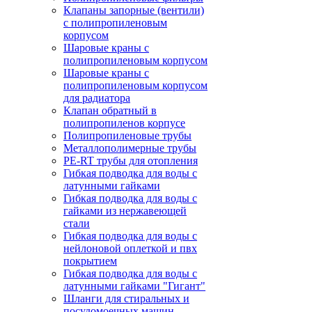
Клапаны запорные (вентили)
с полипропиленовым
корпусом
Шаровые краны с
полипропиленовым корпусом
Шаровые краны с
полипропиленовым корпусом
для радиатора
Клапан обратный в
полипропиленов корпусе
Полипропиленовые трубы
Металлополимерные трубы
PE-RT трубы для отопления
Гибкая подводка для воды с
латунными гайками
Гибкая подводка для воды с
гайками из нержавеющей
стали
Гибкая подводка для воды с
нейлоновой оплеткой и пвх
покрытием
Гибкая подводка для воды с
латунными гайками "Гигант"
Шланги для стиральных и
посудомоечных машин