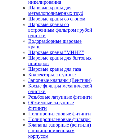
никелирования
Шаровые краны для
металлополимерных труб
Шаровые краны со сгоном
Шаровые краны со
встроенным фильтром грубой
очистки
Водоразборные шаровые
краны
Шаровые краны "МИНИ"
Шаровые краны для бытовых
приборов
Шаровые краны для газа
Коллекторы латунные
Запорные клапаны (Вентили)
Косые фильтры механической
очистки
Резьбовые латунные фитинги
Обжимные латунные
фитинги
Полипропиленовые фитинги
Полипропиленовые фильтры
Клапаны запорные (вентили)
с полипропиленовым
корпусом