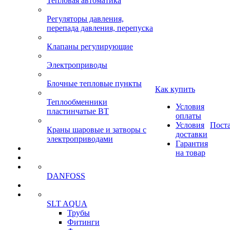
Тепловая автоматика
Регуляторы давления,
перепада давления, перепуска
Клапаны регулирующие
Электроприводы
Блочные тепловые пункты
Как купить
Теплообменники
Условия
пластинчатые ВТ
оплаты
Условия
Пост
Краны шаровые и затворы с
доставки
электроприводами
Гарантия
на товар
DANFOSS
SLT AQUA
Трубы
Фитинги