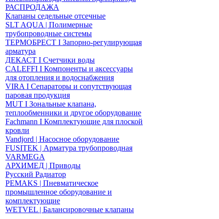
РАСПРОДАЖА
Клапаны седельные отсечные
SLT AQUA | Полимерные
трубопроводные системы
ТЕРМОБРЕСТ І Запорно-регулирующая
арматура
ДЕКАСТ І Счетчики воды
CALEFFI І Компоненты и аксессуары
для отопления и водоснабжения
VIRA І Сепараторы и сопутствующая
паровая продукция
MUT І Зональные клапана,
теплообменники и другое оборудование
Fachmann І Комплектующие для плоской
кровли
Vandjord | Насосное оборудование
FUSITEK | Арматура трубопроводная
VARMEGA
АРХИМЕД | Приводы
Русский Радиатор
PEMAKS | Пневматическое
промышленное оборудование и
комплектующие
WETVEL | Балансировочные клапаны