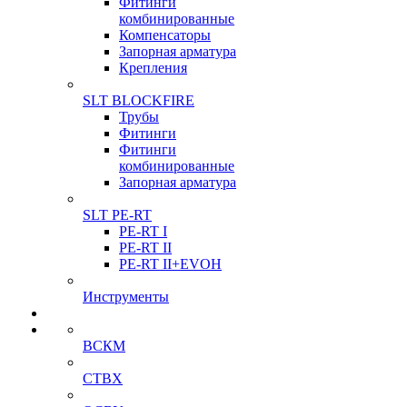
Фитинги
комбинированные
Компенсаторы
Запорная арматура
Крепления
SLT BLOCKFIRE
Трубы
Фитинги
Фитинги
комбинированные
Запорная арматура
SLT PE-RT
PE-RT I
PE-RT II
PE-RT II+EVOH
Инструменты
ВСКМ
СТВХ