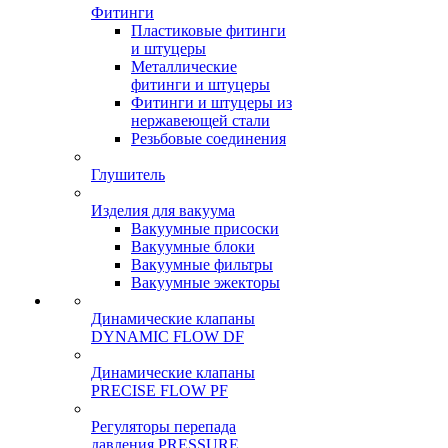
Фитинги
Пластиковые фитинги
и штуцеры
Металлические
фитинги и штуцеры
Фитинги и штуцеры из
нержавеющей стали
Резьбовые соединения
Глушитель
Изделия для вакуума
Вакуумные присоски
Вакуумные блоки
Вакуумные фильтры
Вакуумные эжекторы
Динамические клапаны
DYNAMIC FLOW DF
Динамические клапаны
PRECISE FLOW PF
Регуляторы перепада
давления PRESSURE