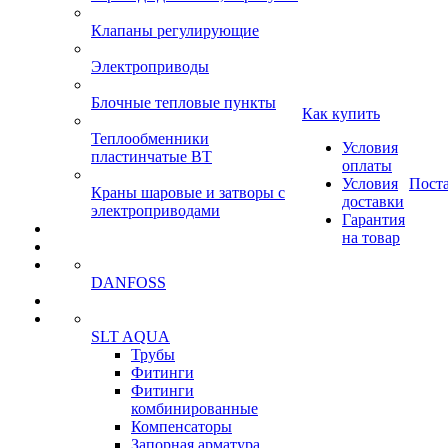
Клапаны регулирующие
Электроприводы
Блочные тепловые пункты
Как купить
Теплообменники
Условия
пластинчатые ВТ
оплаты
Условия
Пост
Краны шаровые и затворы с
доставки
электроприводами
Гарантия
на товар
DANFOSS
SLT AQUA
Трубы
Фитинги
Фитинги
комбинированные
Компенсаторы
Запорная арматура