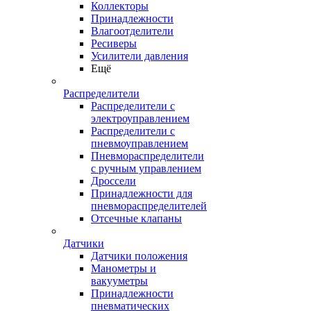
Коллекторы
Принадлежности
Влагоотделители
Ресиверы
Усилители давления
Ещё
Распределители
Распределители с
электроуправлением
Распределители с
пневмоуправлением
Пневмораспределители
с ручным управлением
Дроссели
Принадлежности для
пневмораспределителей
Отсечные клапаны
Датчики
Датчики положения
Манометры и
вакууметры
Принадлежности
пневматических