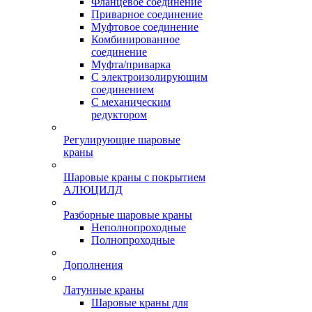
Фланцевое соединение
Приварное соединение
Муфтовое соединение
Комбинированное
соединение
Муфта/приварка
С электроизолирующим
соединением
С механическим
редуктором
Регулирующие шаровые
краны
Шаровые краны с покрытием
АЛЮЦИЛД
Разборные шаровые краны
Неполнопроходные
Полнопроходные
Дополнения
Латунные краны
Шаровые краны для