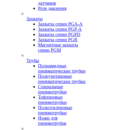
датчиков
Реле давления
Захваты
Захваты серии PGA-A
Захваты серии PGP-A
Захваты серии PGPD
Захваты серии PGR
Магнитные захваты
серии PGM
Трубы
Полиамидные
пневматические трубки
Полиуретановые
пневматические трубки
Спиральные
пневмотрубки
Тефлоновые
пневмотрубки
Полиэтиленовые
пневмотрубки
Ножи для
пневмотрубок