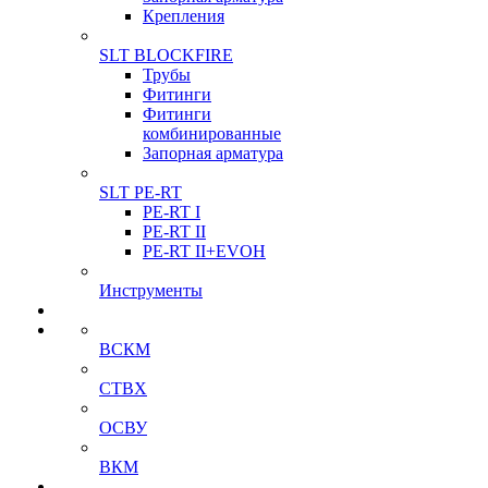
Крепления
SLT BLOCKFIRE
Трубы
Фитинги
Фитинги
комбинированные
Запорная арматура
SLT PE-RT
PE-RT I
PE-RT II
PE-RT II+EVOH
Инструменты
ВСКМ
СТВХ
ОСВУ
ВКМ