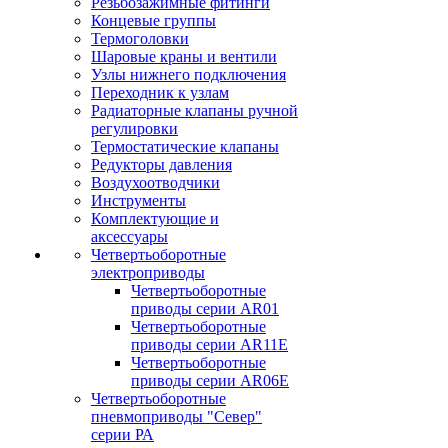
Резьбозажимные фитинги
Концевые группы
Термоголовки
Шаровые краны и вентили
Узлы нижнего подключения
Переходник к узлам
Радиаторные клапаны ручной
регулировки
Термостатические клапаны
Редукторы давления
Воздухоотводчики
Инструменты
Комплектующие и
аксессуары
Четвертьоборотные
электроприводы
Четвертьоборотные
приводы серии AR01
Четвертьоборотные
приводы серии AR11E
Четвертьоборотные
приводы серии AR06E
Четвертьоборотные
пневмоприводы "Север"
серии РА