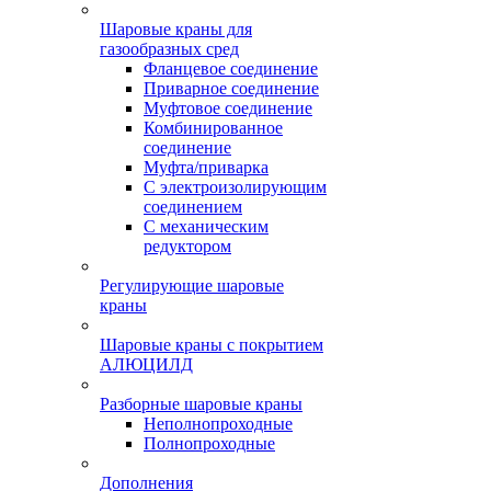
Шаровые краны для
газообразных сред
Фланцевое соединение
Приварное соединение
Муфтовое соединение
Комбинированное
соединение
Муфта/приварка
С электроизолирующим
соединением
С механическим
редуктором
Регулирующие шаровые
краны
Шаровые краны с покрытием
АЛЮЦИЛД
Разборные шаровые краны
Неполнопроходные
Полнопроходные
Дополнения