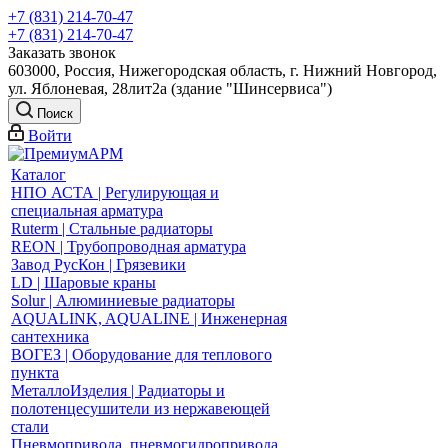
+7 (831) 214-70-47
+7 (831) 214-70-47
Заказать звонок
603000, Россия, Нижегородская область, г. Нижний Новгород,
ул. Яблоневая, 28лит2а (здание "Шинсервиса")
Поиск
Войти
Каталог
НПО АСТА | Регулирующая и
специальная арматура
Ruterm | Стальные радиаторы
REON | Трубопроводная арматура
Завод РусКон | Грязевики
LD | Шаровые краны
Solur | Алюминиевые радиаторы
AQUALINK, AQUALINE | Инженерная
сантехника
ВОГЕЗ | Оборудование для теплового
пункта
МеталлоИзделия | Радиаторы и
полотенцесушители из нержавеющей
стали
Пневмопривода, пневмогидропривода