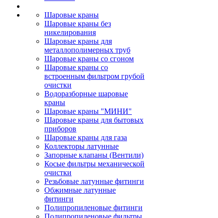
Шаровые краны
Шаровые краны без
никелирования
Шаровые краны для
металлополимерных труб
Шаровые краны со сгоном
Шаровые краны со
встроенным фильтром грубой
очистки
Водоразборные шаровые
краны
Шаровые краны "МИНИ"
Шаровые краны для бытовых
приборов
Шаровые краны для газа
Коллекторы латунные
Запорные клапаны (Вентили)
Косые фильтры механической
очистки
Резьбовые латунные фитинги
Обжимные латунные
фитинги
Полипропиленовые фитинги
Полипропиленовые фильтры