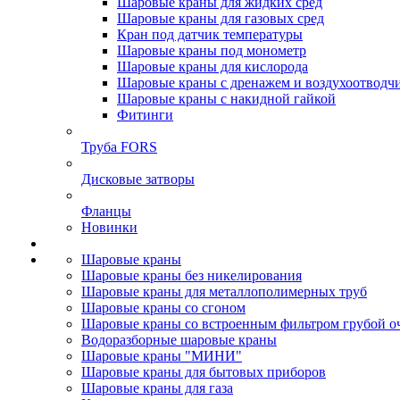
Шаровые краны для жидких сред
Шаровые краны для газовых сред
Кран под датчик температуры
Шаровые краны под монометр
Шаровые краны для кислорода
Шаровые краны с дренажем и воздухоотводч
Шаровые краны с накидной гайкой
Фитинги
Труба FORS
Дисковые затворы
Фланцы
Новинки
Шаровые краны
Шаровые краны без никелирования
Шаровые краны для металлополимерных труб
Шаровые краны со сгоном
Шаровые краны со встроенным фильтром грубой о
Водоразборные шаровые краны
Шаровые краны "МИНИ"
Шаровые краны для бытовых приборов
Шаровые краны для газа