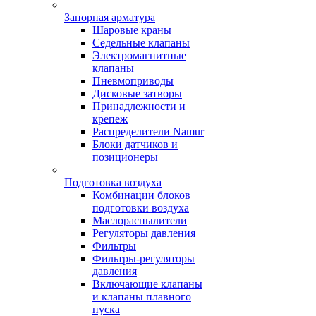
Запорная арматура
Шаровые краны
Седельные клапаны
Электромагнитные
клапаны
Пневмоприводы
Дисковые затворы
Принадлежности и
крепеж
Распределители Namur
Блоки датчиков и
позиционеры
Подготовка воздуха
Комбинации блоков
подготовки воздуха
Маслораспылители
Регуляторы давления
Фильтры
Фильтры-регуляторы
давления
Включающие клапаны
и клапаны плавного
пуска