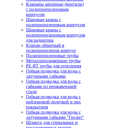
Клапаны запорные (вентили)
с полипропиленовым
корпусом
Шаровые краны с
полипропиленовым корпусом
Шаровые краны с
полипропиленовым корпусом
для радиатора
Клапан обратный в
полипропиленов корпусе
Полипропиленовые трубы
Металлополимерные трубы
PE-RT трубы для отопления
Гибкая подводка для воды с
латунными гайками
Гибкая подводка для воды с
гайками из нержавеющей
стали
Гибкая подводка для воды с
нейлоновой оплеткой и пвх
покрытием
Гибкая подводка для воды с
латунными гайками "Гигант"
Шланги для стиральных и
посудомоечных машин