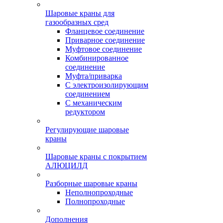
Шаровые краны для
газообразных сред
Фланцевое соединение
Приварное соединение
Муфтовое соединение
Комбинированное
соединение
Муфта/приварка
С электроизолирующим
соединением
С механическим
редуктором
Регулирующие шаровые
краны
Шаровые краны с покрытием
АЛЮЦИЛД
Разборные шаровые краны
Неполнопроходные
Полнопроходные
Дополнения