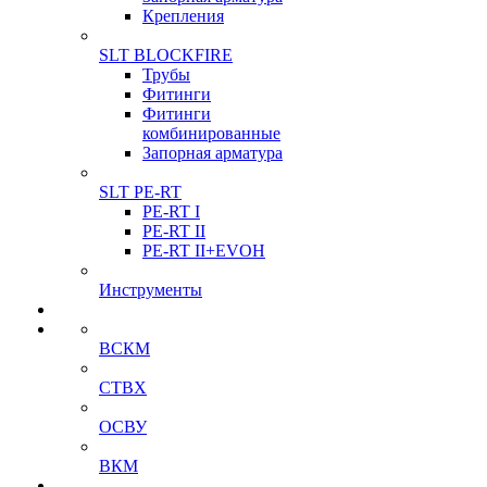
Крепления
SLT BLOCKFIRE
Трубы
Фитинги
Фитинги
комбинированные
Запорная арматура
SLT PE-RT
PE-RT I
PE-RT II
PE-RT II+EVOH
Инструменты
ВСКМ
СТВХ
ОСВУ
ВКМ