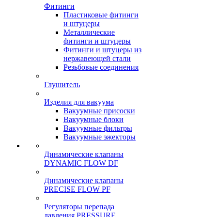
Фитинги
Пластиковые фитинги
и штуцеры
Металлические
фитинги и штуцеры
Фитинги и штуцеры из
нержавеющей стали
Резьбовые соединения
Глушитель
Изделия для вакуума
Вакуумные присоски
Вакуумные блоки
Вакуумные фильтры
Вакуумные эжекторы
Динамические клапаны
DYNAMIC FLOW DF
Динамические клапаны
PRECISE FLOW PF
Регуляторы перепада
давления PRESSURE