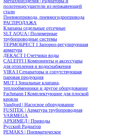
МеталлоИзделия | Радиаторы и
полотенцесушители из нержавеющей
стали
Пневмопривода, пневмогидропривода
РАСПРОДАЖА
Клапаны седельные отсечные
SLT AQUA | Полимерные
трубопроводные системы
ТЕРМОБРЕСТ І Запорно-регулирующая
арматура
ДЕКАСТ І Счетчики воды
CALEFFI І Компоненты и аксессуары
для отопления и водоснабжения
VIRA І Сепараторы и сопутствующая
паровая продукция
MUT І Зональные клапана,
теплообменники и другое оборудование
Fachmann І Комплектующие для плоской
кровли
Vandjord | Насосное оборудование
FUSITEK | Арматура трубопроводная
VARMEGA
АРХИМЕД | Приводы
Русский Радиатор
PEMAKS | Пневматическое