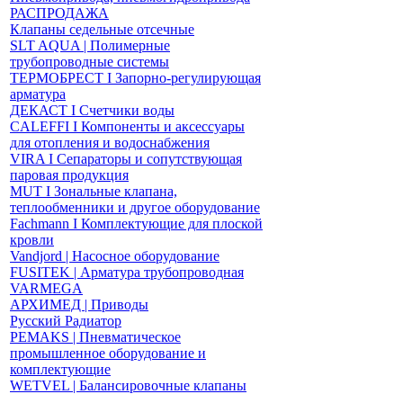
РАСПРОДАЖА
Клапаны седельные отсечные
SLT AQUA | Полимерные
трубопроводные системы
ТЕРМОБРЕСТ І Запорно-регулирующая
арматура
ДЕКАСТ І Счетчики воды
CALEFFI І Компоненты и аксессуары
для отопления и водоснабжения
VIRA І Сепараторы и сопутствующая
паровая продукция
MUT І Зональные клапана,
теплообменники и другое оборудование
Fachmann І Комплектующие для плоской
кровли
Vandjord | Насосное оборудование
FUSITEK | Арматура трубопроводная
VARMEGA
АРХИМЕД | Приводы
Русский Радиатор
PEMAKS | Пневматическое
промышленное оборудование и
комплектующие
WETVEL | Балансировочные клапаны