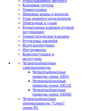
Резьбозажимные фитинги
Концевые группы
Термоголовки
Шаровые краны и вентили
Узлы нижнего подключения
Переходник к узлам
Радиаторные клапаны ручной
регулировки
Термостатические клапаны
Редукторы давления
Воздухоотводчики
Инструменты
Комплектующие и
аксессуары
Четвертьоборотные
электроприводы
Четвертьоборотные
приводы серии AR01
Четвертьоборотные
приводы серии AR11E
Четвертьоборотные
приводы серии AR06E
Четвертьоборотные
пневмоприводы "Север"
серии РА