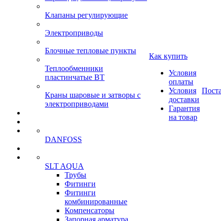
Клапаны регулирующие
Электроприводы
Блочные тепловые пункты
Как купить
Теплообменники
Условия
пластинчатые ВТ
оплаты
Условия
Пост
Краны шаровые и затворы с
доставки
электроприводами
Гарантия
на товар
DANFOSS
SLT AQUA
Трубы
Фитинги
Фитинги
комбинированные
Компенсаторы
Запорная арматура