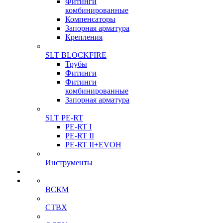
Фитинги
комбинированные
Компенсаторы
Запорная арматура
Крепления
SLT BLOCKFIRE
Трубы
Фитинги
Фитинги
комбинированные
Запорная арматура
SLT PE-RT
PE-RT I
PE-RT II
PE-RT II+EVOH
Инструменты
ВСКМ
СТВХ