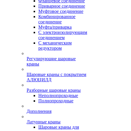
Фланцевое соединение
Приварное соединение
Муфтовое соединение
Комбинированное
соединение
Муфта/приварка
С электроизолирующим
соединением
С механическим
редуктором
Регулирующие шаровые
краны
Шаровые краны с покрытием
АЛЮЦИЛД
Разборные шаровые краны
Неполнопроходные
Полнопроходные
Дополнения
Латунные краны
Шаровые краны для