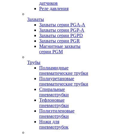
датчиков
Реле давления
Захваты
Захваты серии PGA-A
Захваты серии PGP-A
Захваты серии PGPD
Захваты серии PGR
Магнитные захваты
серии PGM
Трубы
Полиамидные
пневматические трубки
Полиуретановые
пневматические трубки
Спиральные
пневмотрубки
Тефлоновые
пневмотрубки
Полиэтиленовые
пневмотрубки
Ножи для
пневмотрубок