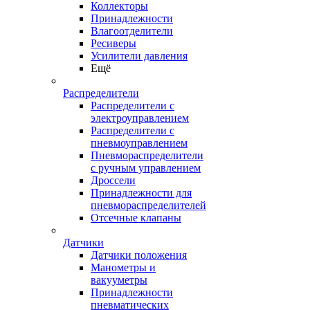
Коллекторы
Принадлежности
Влагоотделители
Ресиверы
Усилители давления
Ещё
Распределители
Распределители с
электроуправлением
Распределители с
пневмоуправлением
Пневмораспределители
с ручным управлением
Дроссели
Принадлежности для
пневмораспределителей
Отсечные клапаны
Датчики
Датчики положения
Манометры и
вакууметры
Принадлежности
пневматических