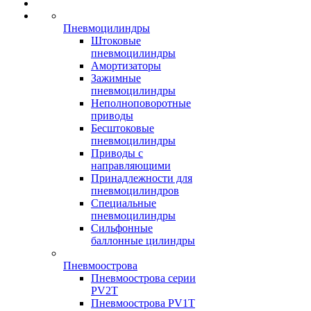
Пневмоцилиндры
Штоковые
пневмоцилиндры
Амортизаторы
Зажимные
пневмоцилиндры
Неполноповоротные
приводы
Бесштоковые
пневмоцилиндры
Приводы с
направляющими
Принадлежности для
пневмоцилиндров
Специальные
пневмоцилиндры
Сильфонные
баллонные цилиндры
Пневмоострова
Пневмоострова серии
PV2T
Пневмоострова PV1T