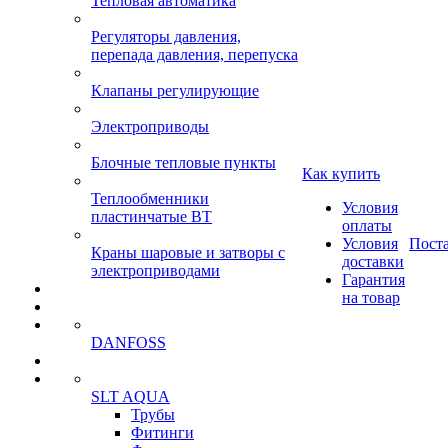
Тепловая автоматика
Регуляторы давления,
перепада давления, перепуска
Клапаны регулирующие
Электроприводы
Блочные тепловые пункты
Как купить
Теплообменники
Условия
пластинчатые ВТ
оплаты
Условия
Пост
Краны шаровые и затворы с
доставки
электроприводами
Гарантия
на товар
DANFOSS
SLT AQUA
Трубы
Фитинги