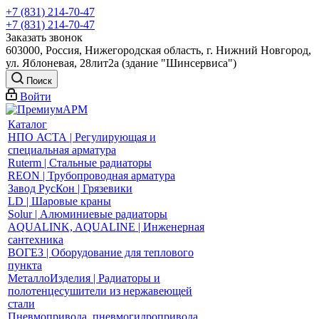
+7 (831) 214-70-47
+7 (831) 214-70-47
Заказать звонок
603000, Россия, Нижегородская область, г. Нижний Новгород,
ул. Яблоневая, 28лит2а (здание "Шинсервиса")
Поиск
Войти
Каталог
НПО АСТА | Регулирующая и
специальная арматура
Ruterm | Стальные радиаторы
REON | Трубопроводная арматура
Завод РусКон | Грязевики
LD | Шаровые краны
Solur | Алюминиевые радиаторы
AQUALINK, AQUALINE | Инженерная
сантехника
ВОГЕЗ | Оборудование для теплового
пункта
МеталлоИзделия | Радиаторы и
полотенцесушители из нержавеющей
стали
Пневмопривода, пневмогидропривода