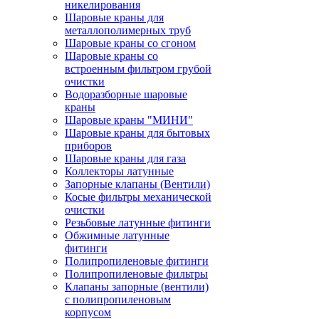
никелирования
Шаровые краны для
металлополимерных труб
Шаровые краны со сгоном
Шаровые краны со
встроенным фильтром грубой
очистки
Водоразборные шаровые
краны
Шаровые краны "МИНИ"
Шаровые краны для бытовых
приборов
Шаровые краны для газа
Коллекторы латунные
Запорные клапаны (Вентили)
Косые фильтры механической
очистки
Резьбовые латунные фитинги
Обжимные латунные
фитинги
Полипропиленовые фитинги
Полипропиленовые фильтры
Клапаны запорные (вентили)
с полипропиленовым
корпусом