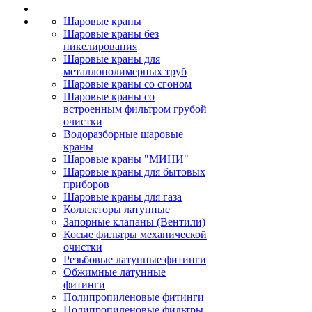
Шаровые краны
Шаровые краны без
никелирования
Шаровые краны для
металлополимерных труб
Шаровые краны со сгоном
Шаровые краны со
встроенным фильтром грубой
очистки
Водоразборные шаровые
краны
Шаровые краны "МИНИ"
Шаровые краны для бытовых
приборов
Шаровые краны для газа
Коллекторы латунные
Запорные клапаны (Вентили)
Косые фильтры механической
очистки
Резьбовые латунные фитинги
Обжимные латунные
фитинги
Полипропиленовые фитинги
Полипропиленовые фильтры