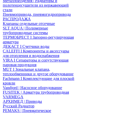
МеталлоИзделия | Радиаторы и
полотенцесушители из нержавеющей
стали
Пневмопривода, пневмогидропривода
РАСПРОДАЖА
Клапаны седельные отсечные
SLT AQUA | Полимерные
трубопроводные системы
ТЕРМОБРЕСТ І Запорно-регулирующая
арматура
ДЕКАСТ І Счетчики воды
CALEFFI І Компоненты и аксессуары
для отопления и водоснабжения
VIRA І Сепараторы и сопутствующая
паровая продукция
MUT І Зональные клапана,
теплообменники и другое оборудование
Fachmann І Комплектующие для плоской
кровли
Vandjord | Насосное оборудование
FUSITEK | Арматура трубопроводная
VARMEGA
АРХИМЕД | Приводы
Русский Радиатор
PEMAKS | Пневматическое