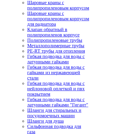
Шаровые краны с
полипропиленовым корпусом
Шаровые краны с
полипропиленовым корпусом
для радиатора
Клапан обратный в
полипропиленов корпусе
Полипропиленовые трубы
Металлополимерные трубы
PE-RT трубы для отопления
Гибкая подводка для воды с
латунными гайками
Гибкая подводка для воды с
гайками из нержавеющей
стали
Гибкая подводка для воды с
нейлоновой оплеткой и пвх
покрытием
Гибкая подводка для воды с
латунными гайками "Гигант"
Шланги для стиральных и
посудомоечных машин
Шланги для душа
Сильфонная подводка для
газа