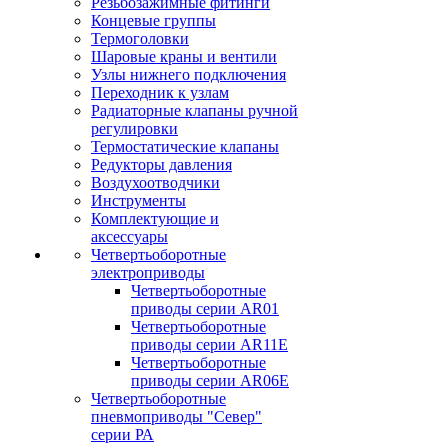
Резьбозажимные фитинги
Концевые группы
Термоголовки
Шаровые краны и вентили
Узлы нижнего подключения
Переходник к узлам
Радиаторные клапаны ручной
регулировки
Термостатические клапаны
Редукторы давления
Воздухоотводчики
Инструменты
Комплектующие и
аксессуары
Четвертьоборотные
электроприводы
Четвертьоборотные
приводы серии AR01
Четвертьоборотные
приводы серии AR11E
Четвертьоборотные
приводы серии AR06E
Четвертьоборотные
пневмоприводы "Север"
серии РА