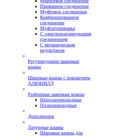
Фланцевое соединение
Приварное соединение
Муфтовое соединение
Комбинированное
соединение
Муфта/приварка
С электроизолирующим
соединением
С механическим
редуктором
Регулирующие шаровые
краны
Шаровые краны с покрытием
АЛЮЦИЛД
Разборные шаровые краны
Неполнопроходные
Полнопроходные
Дополнения
Латунные краны
Шаровые краны для