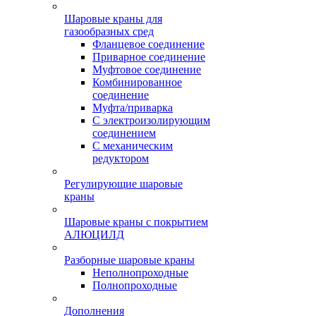
Шаровые краны для
газообразных сред
Фланцевое соединение
Приварное соединение
Муфтовое соединение
Комбинированное
соединение
Муфта/приварка
С электроизолирующим
соединением
С механическим
редуктором
Регулирующие шаровые
краны
Шаровые краны с покрытием
АЛЮЦИЛД
Разборные шаровые краны
Неполнопроходные
Полнопроходные
Дополнения