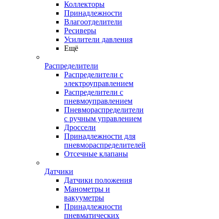
Коллекторы
Принадлежности
Влагоотделители
Ресиверы
Усилители давления
Ещё
Распределители
Распределители с
электроуправлением
Распределители с
пневмоуправлением
Пневмораспределители
с ручным управлением
Дроссели
Принадлежности для
пневмораспределителей
Отсечные клапаны
Датчики
Датчики положения
Манометры и
вакууметры
Принадлежности
пневматических