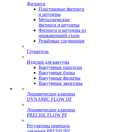
Фитинги
Пластиковые фитинги
и штуцеры
Металлические
фитинги и штуцеры
Фитинги и штуцеры из
нержавеющей стали
Резьбовые соединения
Глушитель
Изделия для вакуума
Вакуумные присоски
Вакуумные блоки
Вакуумные фильтры
Вакуумные эжекторы
Динамические клапаны
DYNAMIC FLOW DF
Динамические клапаны
PRECISE FLOW PF
Регуляторы перепада
давления PRESSURE