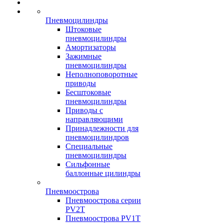
Пневмоцилиндры
Штоковые
пневмоцилиндры
Амортизаторы
Зажимные
пневмоцилиндры
Неполноповоротные
приводы
Бесштоковые
пневмоцилиндры
Приводы с
направляющими
Принадлежности для
пневмоцилиндров
Специальные
пневмоцилиндры
Сильфонные
баллонные цилиндры
Пневмоострова
Пневмоострова серии
PV2T
Пневмоострова PV1T