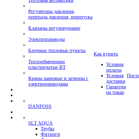
Тепловая автоматика
Регуляторы давления,
перепада давления, перепуска
Клапаны регулирующие
Электроприводы
Блочные тепловые пункты
Как купить
Теплообменники
Условия
пластинчатые ВТ
оплаты
Условия
Пост
Краны шаровые и затворы с
доставки
электроприводами
Гарантия
на товар
DANFOSS
SLT AQUA
Трубы
Фитинги