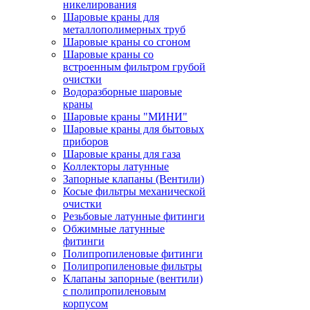
никелирования
Шаровые краны для
металлополимерных труб
Шаровые краны со сгоном
Шаровые краны со
встроенным фильтром грубой
очистки
Водоразборные шаровые
краны
Шаровые краны "МИНИ"
Шаровые краны для бытовых
приборов
Шаровые краны для газа
Коллекторы латунные
Запорные клапаны (Вентили)
Косые фильтры механической
очистки
Резьбовые латунные фитинги
Обжимные латунные
фитинги
Полипропиленовые фитинги
Полипропиленовые фильтры
Клапаны запорные (вентили)
с полипропиленовым
корпусом