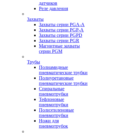
датчиков
Реле давления
Захваты
Захваты серии PGA-A
Захваты серии PGP-A
Захваты серии PGPD
Захваты серии PGR
Магнитные захваты
серии PGM
Трубы
Полиамидные
пневматические трубки
Полиуретановые
пневматические трубки
Спиральные
пневмотрубки
Тефлоновые
пневмотрубки
Полиэтиленовые
пневмотрубки
Ножи для
пневмотрубок