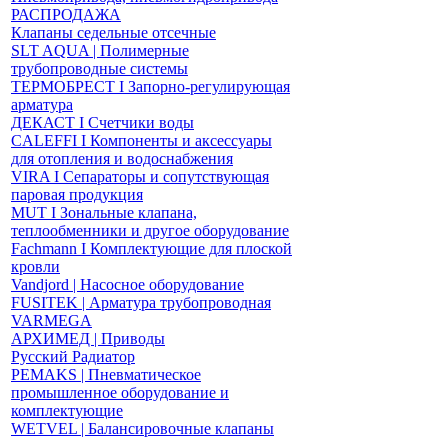
РАСПРОДАЖА
Клапаны седельные отсечные
SLT AQUA | Полимерные
трубопроводные системы
ТЕРМОБРЕСТ І Запорно-регулирующая
арматура
ДЕКАСТ І Счетчики воды
CALEFFI І Компоненты и аксессуары
для отопления и водоснабжения
VIRA І Сепараторы и сопутствующая
паровая продукция
MUT І Зональные клапана,
теплообменники и другое оборудование
Fachmann І Комплектующие для плоской
кровли
Vandjord | Насосное оборудование
FUSITEK | Арматура трубопроводная
VARMEGA
АРХИМЕД | Приводы
Русский Радиатор
PEMAKS | Пневматическое
промышленное оборудование и
комплектующие
WETVEL | Балансировочные клапаны