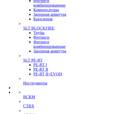
Фитинги
комбинированные
Компенсаторы
Запорная арматура
Крепления
SLT BLOCKFIRE
Трубы
Фитинги
Фитинги
комбинированные
Запорная арматура
SLT PE-RT
PE-RT I
PE-RT II
PE-RT II+EVOH
Инструменты
ВСКМ
СТВХ