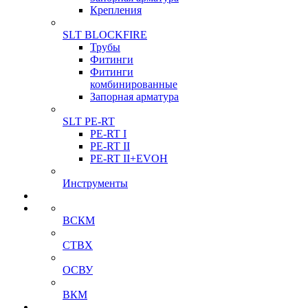
Крепления
SLT BLOCKFIRE
Трубы
Фитинги
Фитинги
комбинированные
Запорная арматура
SLT PE-RT
PE-RT I
PE-RT II
PE-RT II+EVOH
Инструменты
ВСКМ
СТВХ
ОСВУ
ВКМ