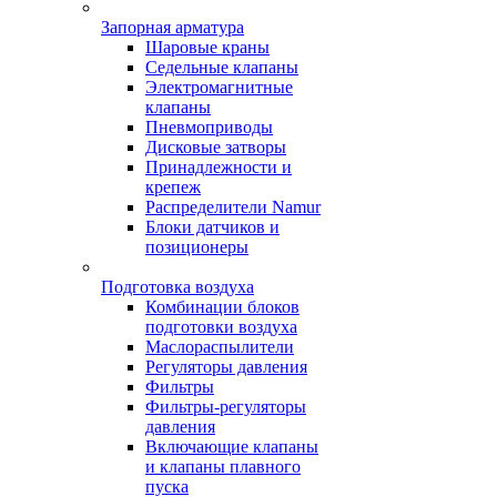
Запорная арматура
Шаровые краны
Седельные клапаны
Электромагнитные
клапаны
Пневмоприводы
Дисковые затворы
Принадлежности и
крепеж
Распределители Namur
Блоки датчиков и
позиционеры
Подготовка воздуха
Комбинации блоков
подготовки воздуха
Маслораспылители
Регуляторы давления
Фильтры
Фильтры-регуляторы
давления
Включающие клапаны
и клапаны плавного
пуска