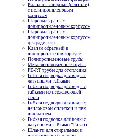
Клапаны запорные (вентили)
с полипропиленовым
корпусом
Шаровые краны с
полипропиленовым корпусом
Шаровые краны с
полипропиленовым корпусом
для радиатора
Клапан обратный в
полипропиленов корпусе
Полипропиленовые трубы
Металлополимерные трубы
PE-RT трубы для отопления
Гибкая подводка для воды с
латунными гайками
Гибкая подводка для воды с
гайками из нержавеющей
стали
Гибкая подводка для воды с
нейлоновой оплеткой и пвх
покрытием
Гибкая подводка для воды с
латунными гайками "Гигант"
Шланги для стиральных и
посудомоечных машин