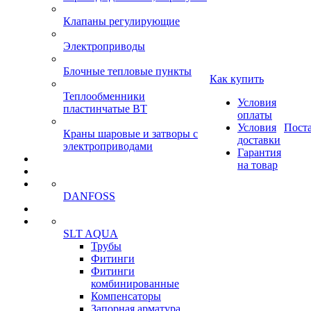
Клапаны регулирующие
Электроприводы
Блочные тепловые пункты
Как купить
Теплообменники
Условия
пластинчатые ВТ
оплаты
Условия
Пост
Краны шаровые и затворы с
доставки
электроприводами
Гарантия
на товар
DANFOSS
SLT AQUA
Трубы
Фитинги
Фитинги
комбинированные
Компенсаторы
Запорная арматура