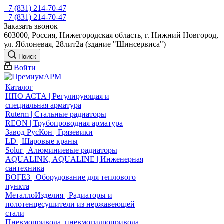
+7 (831) 214-70-47
+7 (831) 214-70-47
Заказать звонок
603000, Россия, Нижегородская область, г. Нижний Новгород,
ул. Яблоневая, 28лит2а (здание "Шинсервиса")
Поиск
Войти
Каталог
НПО АСТА | Регулирующая и
специальная арматура
Ruterm | Стальные радиаторы
REON | Трубопроводная арматура
Завод РусКон | Грязевики
LD | Шаровые краны
Solur | Алюминиевые радиаторы
AQUALINK, AQUALINE | Инженерная
сантехника
ВОГЕЗ | Оборудование для теплового
пункта
МеталлоИзделия | Радиаторы и
полотенцесушители из нержавеющей
стали
Пневмопривода, пневмогидропривода