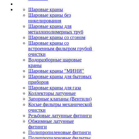
Шаровые краны
Шаровые краны без
никелирования
Шаровые краны для
металлополимерных труб
Шаровые краны со сгоном
Шаровые краны со
встроенным фильтром грубой
очистки
Водоразборные шаровые
краны
Шаровые краны "МИНИ"
Шаровые краны для бытовых
приборов
Шаровые краны для газа
Коллекторы латунные
Запорные клапаны (Вентили)
Косые фильтры механической
очистки
Резьбовые латунные фитинги
Обжимные латунные
фитинги
Полипропиленовые фитинги
Полипропиленовые фильтры