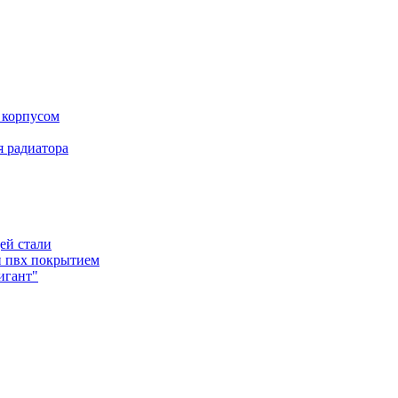
 корпусом
 радиатора
ей стали
и пвх покрытием
игант"