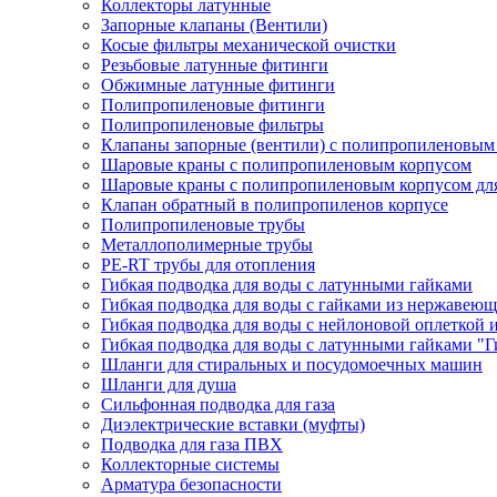
Коллекторы латунные
Запорные клапаны (Вентили)
Косые фильтры механической очистки
Резьбовые латунные фитинги
Обжимные латунные фитинги
Полипропиленовые фитинги
Полипропиленовые фильтры
Клапаны запорные (вентили) с полипропиленовым
Шаровые краны с полипропиленовым корпусом
Шаровые краны с полипропиленовым корпусом для
Клапан обратный в полипропиленов корпусе
Полипропиленовые трубы
Металлополимерные трубы
PE-RT трубы для отопления
Гибкая подводка для воды с латунными гайками
Гибкая подводка для воды с гайками из нержавеющ
Гибкая подводка для воды с нейлоновой оплеткой 
Гибкая подводка для воды с латунными гайками "Г
Шланги для стиральных и посудомоечных машин
Шланги для душа
Сильфонная подводка для газа
Диэлектрические вставки (муфты)
Подводка для газа ПВХ
Коллекторные системы
Арматура безопасности