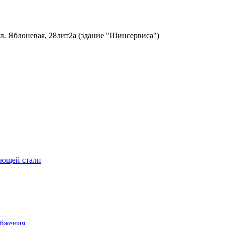
ул. Яблоневая, 28лит2а (здание "Шинсервиса")
еющей стали
абжения