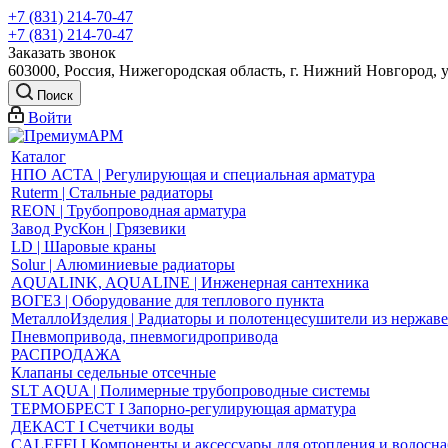
+7 (831) 214-70-47
+7 (831) 214-70-47
Заказать звонок
603000, Россия, Нижегородская область, г. Нижний Новгород, 
Поиск
Войти
Каталог
НПО АСТА | Регулирующая и специальная арматура
Ruterm | Стальные радиаторы
REON | Трубопроводная арматура
Завод РусКон | Грязевики
LD | Шаровые краны
Solur | Алюминиевые радиаторы
AQUALINK, AQUALINE | Инженерная сантехника
ВОГЕЗ | Оборудование для теплового пункта
МеталлоИзделия | Радиаторы и полотенцесушители из нержав
Пневмопривода, пневмогидропривода
РАСПРОДАЖА
Клапаны седельные отсечные
SLT AQUA | Полимерные трубопроводные системы
ТЕРМОБРЕСТ І Запорно-регулирующая арматура
ДЕКАСТ І Счетчики воды
CALEFFI І Компоненты и аксессуары для отопления и водосн