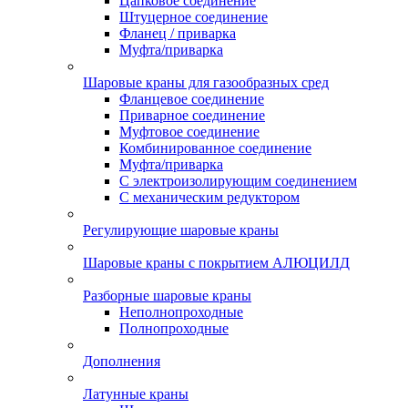
Цапковое соединение
Штуцерное соединение
Фланец / приварка
Муфта/приварка
Шаровые краны для газообразных сред
Фланцевое соединение
Приварное соединение
Муфтовое соединение
Комбинированное соединение
Муфта/приварка
С электроизолирующим соединением
С механическим редуктором
Регулирующие шаровые краны
Шаровые краны с покрытием АЛЮЦИЛД
Разборные шаровые краны
Неполнопроходные
Полнопроходные
Дополнения
Латунные краны