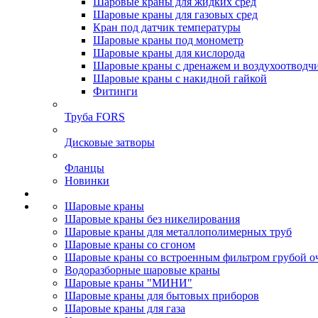
Шаровые краны для жидких сред
Шаровые краны для газовых сред
Кран под датчик температуры
Шаровые краны под монометр
Шаровые краны для кислорода
Шаровые краны с дренажем и воздухоотводч
Шаровые краны с накидной гайкой
Фитинги
Труба FORS
Дисковые затворы
Фланцы
Новинки
Шаровые краны
Шаровые краны без никелирования
Шаровые краны для металлополимерных труб
Шаровые краны со сгоном
Шаровые краны со встроенным фильтром грубой о
Водоразборные шаровые краны
Шаровые краны "МИНИ"
Шаровые краны для бытовых приборов
Шаровые краны для газа