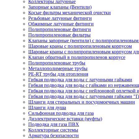
Коллекторы латунные
Запорные клапаны (Вентили)
Косые фильтры механической очистки
Резьбовые латунные фитинги
Обжимные латунные фитинги
Полипропиленовые фитинги
Полипропиленовые фильтры
Клапаны запорные (вентили) с полипропиленовым
Шаровые краны с полипропиленовым корпусом
Шаровые краны с полипропиленовым корпусом для
Клапан обратный в полипропиленов корпусе
Полипропиленовые трубы
Металлополимерные трубы
PE-RT трубы для отопления
Гибкая подводка для воды с латунными гайками
Гибкая подводка для воды с гайками из нержавеющ
Гибкая подводка для воды с нейлоновой оплеткой 
Гибкая подводка для воды с латунными гайками "Г
Шланги для стиральных и посудомоечных машин
Шланги для душа
Сильфонная подводка для газа
Диэлектрические вставки (муфты)
Подводка для газа ПВХ
Коллекторные системы
Арматура безопасности