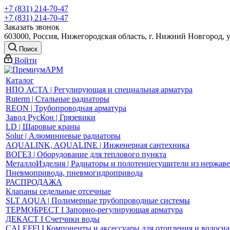
+7 (831) 214-70-47
+7 (831) 214-70-47
Заказать звонок
603000, Россия, Нижегородская область, г. Нижний Новгород, 
Поиск
Войти
Каталог
НПО АСТА | Регулирующая и специальная арматура
Ruterm | Стальные радиаторы
REON | Трубопроводная арматура
Завод РусКон | Грязевики
LD | Шаровые краны
Solur | Алюминиевые радиаторы
AQUALINK, AQUALINE | Инженерная сантехника
ВОГЕЗ | Оборудование для теплового пункта
МеталлоИзделия | Радиаторы и полотенцесушители из нержав
Пневмопривода, пневмогидропривода
РАСПРОДАЖА
Клапаны седельные отсечные
SLT AQUA | Полимерные трубопроводные системы
ТЕРМОБРЕСТ І Запорно-регулирующая арматура
ДЕКАСТ І Счетчики воды
CALEFFI І Компоненты и аксессуары для отопления и водосн