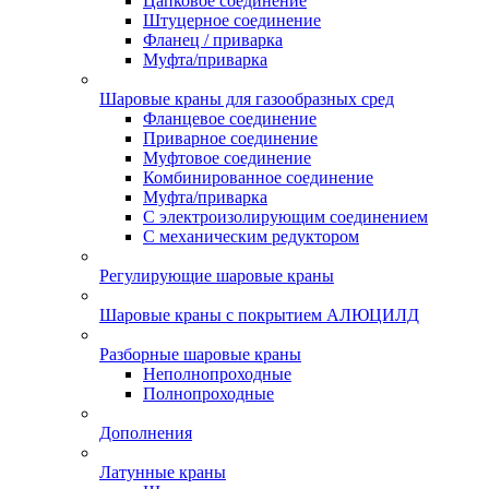
Цапковое соединение
Штуцерное соединение
Фланец / приварка
Муфта/приварка
Шаровые краны для газообразных сред
Фланцевое соединение
Приварное соединение
Муфтовое соединение
Комбинированное соединение
Муфта/приварка
С электроизолирующим соединением
С механическим редуктором
Регулирующие шаровые краны
Шаровые краны с покрытием АЛЮЦИЛД
Разборные шаровые краны
Неполнопроходные
Полнопроходные
Дополнения
Латунные краны