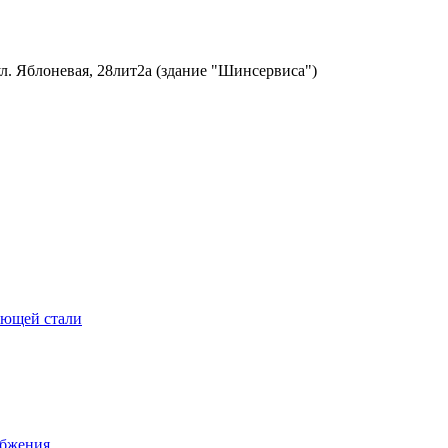
ул. Яблоневая, 28лит2а (здание "Шинсервиса")
еющей стали
абжения