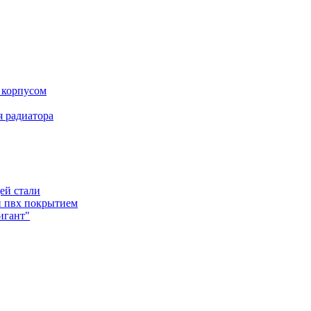
 корпусом
 радиатора
ей стали
и пвх покрытием
игант"