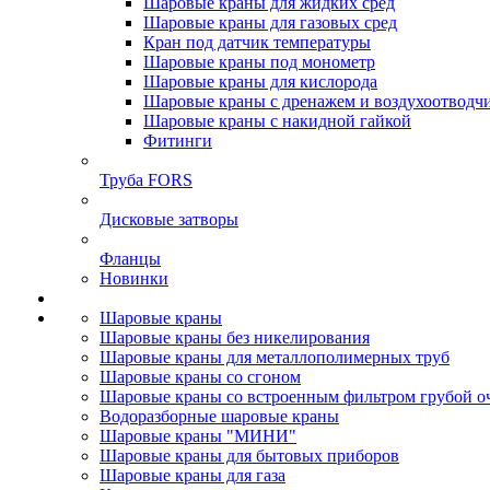
Шаровые краны для жидких сред
Шаровые краны для газовых сред
Кран под датчик температуры
Шаровые краны под монометр
Шаровые краны для кислорода
Шаровые краны с дренажем и воздухоотводч
Шаровые краны с накидной гайкой
Фитинги
Труба FORS
Дисковые затворы
Фланцы
Новинки
Шаровые краны
Шаровые краны без никелирования
Шаровые краны для металлополимерных труб
Шаровые краны со сгоном
Шаровые краны со встроенным фильтром грубой о
Водоразборные шаровые краны
Шаровые краны "МИНИ"
Шаровые краны для бытовых приборов
Шаровые краны для газа