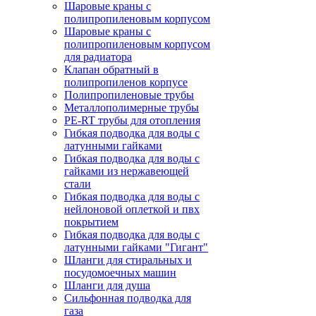
Шаровые краны с
полипропиленовым корпусом
Шаровые краны с
полипропиленовым корпусом
для радиатора
Клапан обратный в
полипропиленов корпусе
Полипропиленовые трубы
Металлополимерные трубы
PE-RT трубы для отопления
Гибкая подводка для воды с
латунными гайками
Гибкая подводка для воды с
гайками из нержавеющей
стали
Гибкая подводка для воды с
нейлоновой оплеткой и пвх
покрытием
Гибкая подводка для воды с
латунными гайками "Гигант"
Шланги для стиральных и
посудомоечных машин
Шланги для душа
Сильфонная подводка для
газа