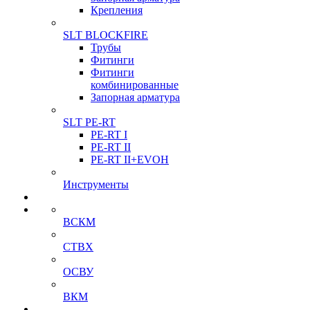
Крепления
SLT BLOCKFIRE
Трубы
Фитинги
Фитинги
комбинированные
Запорная арматура
SLT PE-RT
PE-RT I
PE-RT II
PE-RT II+EVOH
Инструменты
ВСКМ
СТВХ
ОСВУ
ВКМ