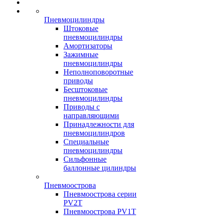
Пневмоцилиндры
Штоковые
пневмоцилиндры
Амортизаторы
Зажимные
пневмоцилиндры
Неполноповоротные
приводы
Бесштоковые
пневмоцилиндры
Приводы с
направляющими
Принадлежности для
пневмоцилиндров
Специальные
пневмоцилиндры
Сильфонные
баллонные цилиндры
Пневмоострова
Пневмоострова серии
PV2T
Пневмоострова PV1T