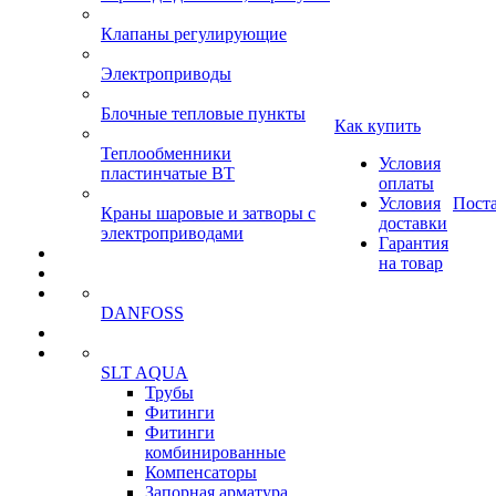
Клапаны регулирующие
Электроприводы
Блочные тепловые пункты
Как купить
Теплообменники
Условия
пластинчатые ВТ
оплаты
Условия
Пост
Краны шаровые и затворы с
доставки
электроприводами
Гарантия
на товар
DANFOSS
SLT AQUA
Трубы
Фитинги
Фитинги
комбинированные
Компенсаторы
Запорная арматура