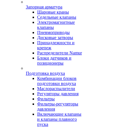
Запорная арматура
Шаровые краны
Седельные клапаны
Электромагнитные
клапаны
Пневмоприводы
Дисковые затворы
Принадлежности и
крепеж
Распределители Namur
Блоки датчиков и
позиционеры
Подготовка воздуха
Комбинации блоков
подготовки воздуха
Маслораспылители
Регуляторы давления
Фильтры
Фильтры-регуляторы
давления
Включающие клапаны
и клапаны плавного
пуска