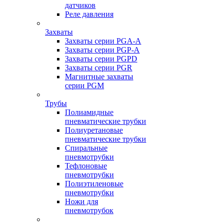
датчиков
Реле давления
Захваты
Захваты серии PGA-A
Захваты серии PGP-A
Захваты серии PGPD
Захваты серии PGR
Магнитные захваты
серии PGM
Трубы
Полиамидные
пневматические трубки
Полиуретановые
пневматические трубки
Спиральные
пневмотрубки
Тефлоновые
пневмотрубки
Полиэтиленовые
пневмотрубки
Ножи для
пневмотрубок