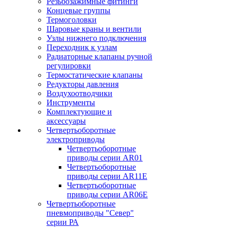
Резьбозажимные фитинги
Концевые группы
Термоголовки
Шаровые краны и вентили
Узлы нижнего подключения
Переходник к узлам
Радиаторные клапаны ручной
регулировки
Термостатические клапаны
Редукторы давления
Воздухоотводчики
Инструменты
Комплектующие и
аксессуары
Четвертьоборотные
электроприводы
Четвертьоборотные
приводы серии AR01
Четвертьоборотные
приводы серии AR11E
Четвертьоборотные
приводы серии AR06E
Четвертьоборотные
пневмоприводы "Север"
серии РА