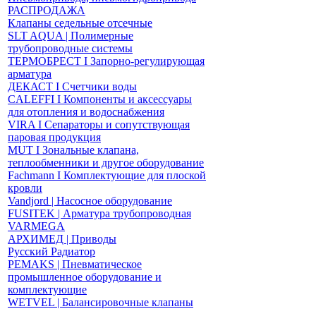
РАСПРОДАЖА
Клапаны седельные отсечные
SLT AQUA | Полимерные
трубопроводные системы
ТЕРМОБРЕСТ І Запорно-регулирующая
арматура
ДЕКАСТ І Счетчики воды
CALEFFI І Компоненты и аксессуары
для отопления и водоснабжения
VIRA І Сепараторы и сопутствующая
паровая продукция
MUT І Зональные клапана,
теплообменники и другое оборудование
Fachmann І Комплектующие для плоской
кровли
Vandjord | Насосное оборудование
FUSITEK | Арматура трубопроводная
VARMEGA
АРХИМЕД | Приводы
Русский Радиатор
PEMAKS | Пневматическое
промышленное оборудование и
комплектующие
WETVEL | Балансировочные клапаны