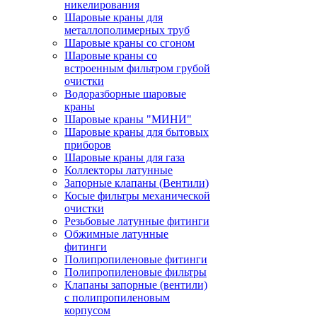
никелирования
Шаровые краны для
металлополимерных труб
Шаровые краны со сгоном
Шаровые краны со
встроенным фильтром грубой
очистки
Водоразборные шаровые
краны
Шаровые краны "МИНИ"
Шаровые краны для бытовых
приборов
Шаровые краны для газа
Коллекторы латунные
Запорные клапаны (Вентили)
Косые фильтры механической
очистки
Резьбовые латунные фитинги
Обжимные латунные
фитинги
Полипропиленовые фитинги
Полипропиленовые фильтры
Клапаны запорные (вентили)
с полипропиленовым
корпусом