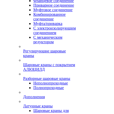
Фланцевое соединение
Приварное соединение
Муфтовое соединение
Комбинированное
соединение
Муфта/приварка
С электроизолирующим
соединением
С механическим
редуктором
Регулирующие шаровые
краны
Шаровые краны с покрытием
АЛЮЦИЛД
Разборные шаровые краны
Неполнопроходные
Полнопроходные
Дополнения
Латунные краны
Шаровые краны для