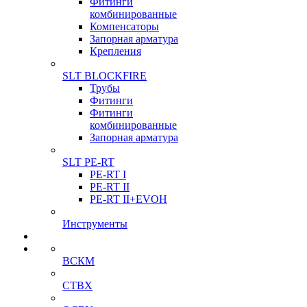
Фитинги
комбинированные
Компенсаторы
Запорная арматура
Крепления
SLT BLOCKFIRE
Трубы
Фитинги
Фитинги
комбинированные
Запорная арматура
SLT PE-RT
PE-RT I
PE-RT II
PE-RT II+EVOH
Инструменты
ВСКМ
СТВХ