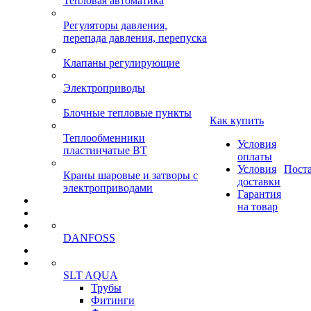
Тепловая автоматика
Регуляторы давления,
перепада давления, перепуска
Клапаны регулирующие
Электроприводы
Блочные тепловые пункты
Как купить
Теплообменники
Условия
пластинчатые ВТ
оплаты
Условия
Пост
Краны шаровые и затворы с
доставки
электроприводами
Гарантия
на товар
DANFOSS
SLT AQUA
Трубы
Фитинги