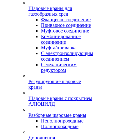
Шаровые краны для
газообразных сред
Фланцевое соединение
Приварное соединение
Муфтовое соединение
Комбинированное
соединение
Муфта/приварка
С электроизолирующим
соединением
С механическим
редуктором
Регулирующие шаровые
краны
Шаровые краны с покрытием
АЛЮЦИЛД
Разборные шаровые краны
Неполнопроходные
Полнопроходные
Дополнения