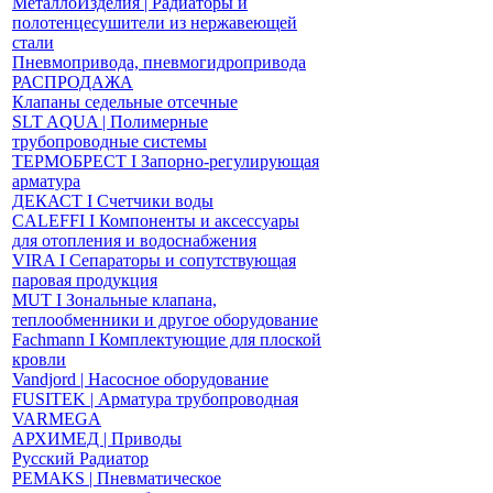
МеталлоИзделия | Радиаторы и
полотенцесушители из нержавеющей
стали
Пневмопривода, пневмогидропривода
РАСПРОДАЖА
Клапаны седельные отсечные
SLT AQUA | Полимерные
трубопроводные системы
ТЕРМОБРЕСТ І Запорно-регулирующая
арматура
ДЕКАСТ І Счетчики воды
CALEFFI І Компоненты и аксессуары
для отопления и водоснабжения
VIRA І Сепараторы и сопутствующая
паровая продукция
MUT І Зональные клапана,
теплообменники и другое оборудование
Fachmann І Комплектующие для плоской
кровли
Vandjord | Насосное оборудование
FUSITEK | Арматура трубопроводная
VARMEGA
АРХИМЕД | Приводы
Русский Радиатор
PEMAKS | Пневматическое