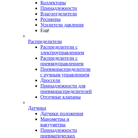
Коллекторы
Принадлежности
Влагоотделители
Ресиверы
Усилители давления
Ещё
Распределители
Распределители с
электроуправлением
Распределители с
пневмоуправлением
Пневмораспределители
с ручным управлением
Дроссели
Принадлежности для
пневмораспределителей
Отсечные клапаны
Датчики
Датчики положения
Манометры и
вакууметры
Принадлежности
пневматических