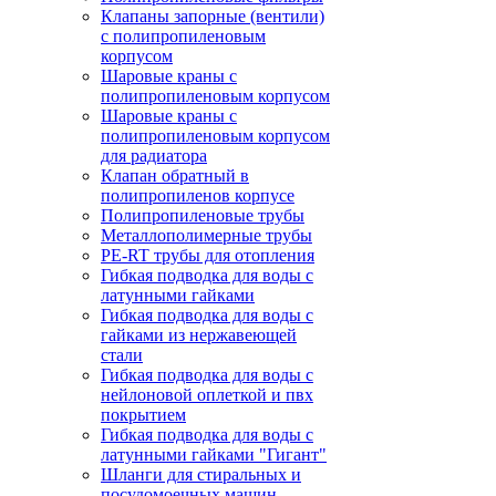
Клапаны запорные (вентили)
с полипропиленовым
корпусом
Шаровые краны с
полипропиленовым корпусом
Шаровые краны с
полипропиленовым корпусом
для радиатора
Клапан обратный в
полипропиленов корпусе
Полипропиленовые трубы
Металлополимерные трубы
PE-RT трубы для отопления
Гибкая подводка для воды с
латунными гайками
Гибкая подводка для воды с
гайками из нержавеющей
стали
Гибкая подводка для воды с
нейлоновой оплеткой и пвх
покрытием
Гибкая подводка для воды с
латунными гайками "Гигант"
Шланги для стиральных и
посудомоечных машин