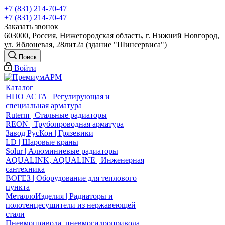
+7 (831) 214-70-47
+7 (831) 214-70-47
Заказать звонок
603000, Россия, Нижегородская область, г. Нижний Новгород,
ул. Яблоневая, 28лит2а (здание "Шинсервиса")
Поиск
Войти
Каталог
НПО АСТА | Регулирующая и
специальная арматура
Ruterm | Стальные радиаторы
REON | Трубопроводная арматура
Завод РусКон | Грязевики
LD | Шаровые краны
Solur | Алюминиевые радиаторы
AQUALINK, AQUALINE | Инженерная
сантехника
ВОГЕЗ | Оборудование для теплового
пункта
МеталлоИзделия | Радиаторы и
полотенцесушители из нержавеющей
стали
Пневмопривода, пневмогидропривода