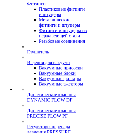
Фитинги
Пластиковые фитинги
и штуцеры
Металлические
фитинги и штуцеры
Фитинги и штуцеры из
нержавеющей стали
Резьбовые соединения
Глушитель
Изделия для вакуума
Вакуумные присоски
Вакуумные блоки
Вакуумные фильтры
Вакуумные эжекторы
Динамические клапаны
DYNAMIC FLOW DF
Динамические клапаны
PRECISE FLOW PF
Регуляторы перепада
давления PRESSURE