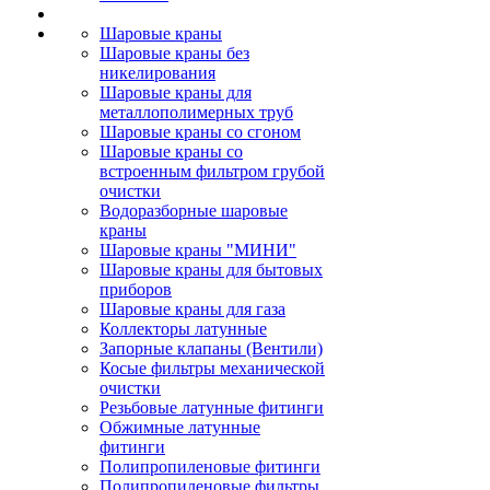
Шаровые краны
Шаровые краны без
никелирования
Шаровые краны для
металлополимерных труб
Шаровые краны со сгоном
Шаровые краны со
встроенным фильтром грубой
очистки
Водоразборные шаровые
краны
Шаровые краны "МИНИ"
Шаровые краны для бытовых
приборов
Шаровые краны для газа
Коллекторы латунные
Запорные клапаны (Вентили)
Косые фильтры механической
очистки
Резьбовые латунные фитинги
Обжимные латунные
фитинги
Полипропиленовые фитинги
Полипропиленовые фильтры